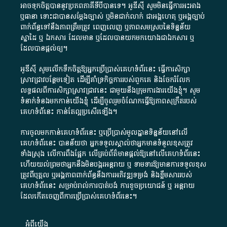
អាច​ទុកចិត្ត​បាននូវ​ប្រភព​ភាគី​ទី​បី​បាន​ទេ​។​ អូ​ឌី​ស៊ី​ សូម​មិន​ធ្វើការ​អះអាង​
ឬ​ធានា​ ទោះជា​បាន​សម្តែង​ច្បាស់​ ឬ​មិន​ជាក់លាក់​ ជា​អង្គហេតុ​ ឬ​អង្គច្បាប់​
ពាក់ព័ន្ធ​ទៅ​នឹង​ភាព​ត្រឹមត្រូវ​ ពេញលេញ​ ឬ​ភាព​សម​ស្រប​នៃ​ទិន្នន័យ​
ស្នាដៃ​ ឬ​ ឯកសារ​ ដែល​មាន​ ឬ​ដែល​បាន​យក​មក​យោង​ជា​ឯកសារ​ ឬ​
ដែល​បាន​ផ្តល់​ឲ្យ​។
អូឌីស៊ី សូមលើកទឹកចិត្តឱ្យអ្នកប្រើប្រាស់គេហទំព័រនេះ ធ្វើការសិក្សា
ស្រាវជ្រាវបន្ថែមទៀត ដើម្បីគាំទ្រកិច្ចការ​របស់ពួកគេ និងចែករំលែក
លទ្ធផលពីការសិក្សាស្រាវជ្រាវនេះ ជាមួយនឹងក្រុមការងារយើងខ្ញុំ។ សូម
ទំនាក់ទំនងមកកាន់យើងខ្ញុំ
ដើម្បីចូលរួមចំណែកធ្វើឱ្យភាពសុក្រឹតរបស់
គេហទំព័នេះ កាន់តែល្អប្រសើរឡើង។
ការចូលមកកាន់គេហទំព័រនេះ ឬប្រើប្រាស់មូលដ្ឋានទិន្នន័យនៅលើ
គេហទំព័រនេះ បានន័យថា អ្នកទទួលស្គាល់ថាអ្នកមានទំនួលខុសត្រូវ
ទាំងស្រុង លើការពឹងផ្អែក លើគ្រប់ព័ត៌មានផ្តល់ឱ្យនៅលើគេហទំព័រនេះ
ហើយយល់ព្រមថាអ្នកនឹងមិនបង្ករអន្តរាយ ឬ ទាមទារ​ឱ្យមានការទទួលខុស​
ត្រូវពីបុគ្គល ឬអង្គភាពពាក់ព័ន្ធនឹងការអភិវឌ្ឍទម្រង់ និងខ្លឹមសាររបស់
គេហទំព័រនេះ សម្រាប់រាល់ការបាត់បង់ ការខូចប្រយោជន៍ ឬ អន្តរាយ
ដែលកើតចេញពីការប្រើប្រាស់គេហទំព័រនេះ។
អំពី​យើង​