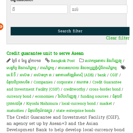
Clear filter
Credit guarantee unit to serve Asean
ថ្ងៃទី ៥ ខែធ្នូ ឆ្នាំ២០១៣
Bangkok Post
សេវាកម្មធនាគារ និងហិរញ្ញវត្ថុ
/
សេដ្ឋកិច្ច និងពាណិជ្ជកម្ម
/
ពាណិជ្ជកម្ម
/
គោលនយោបាយ និងបទប្បញ្ញត្តិស្តីពីពាណិជ្ជកម្ម
អេ.ឌី.ប៊ី
/
អាស៊ាន
/
អាស៊ានបូក ៣
/
ធនាគារអភិវឌ្ឍន៏អាស៊ី (ADB)
/
bank
/
CGIF
/
ជំនួយពីប្រទេសចិន
/
Companies
/
corporate
/
ឥណទាន
/
Credit Guarantee
and Investment Facility (CGIF)
/
creditworthy
/
cross-border bond
/
currency bond
/
economies
/
វិស័យ​ហិរញ្ញវត្ថុ
/
funding sources
/
ជំនួយពី
ប្រទេសជប៉ុន
/
Kiyoshi Nishimura
/
local-currency bond
/
market
/
maturities
/
ជំនួយពីកូរ៉េខាងត្បូង
/
state-enterprise bonds
The Credit Guarantee and Investment Facility (CGIF),
an agency set up by Asean+3 and the Asian
Development Bank to help develop local-currency bond