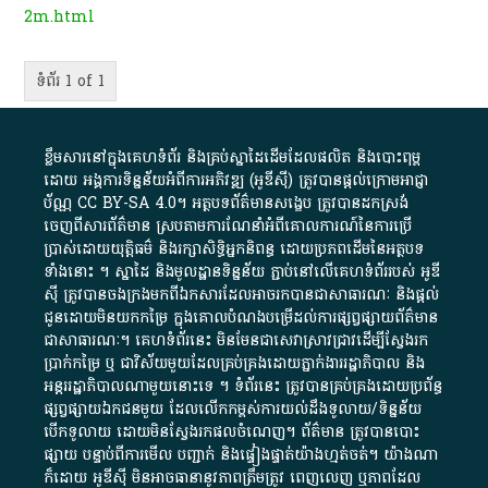
2m.html
ទំព័រ 1 of 1
ខ្លឹមសារ​នៅ​ក្នុង​គេហទំព័រ និង​គ្រប់​ស្នា​ដៃ​ដើម​ដែល​ផលិត​ និង​បោះពុម្ព​
ដោយ​ អង្គការ​ទិន្នន័យ​អំពី​ការអភិវឌ្ឍ​​ (អូ​ឌី​ស៊ី)​ ត្រូវ​បាន​ផ្តល់​ក្រោម​អាជ្ញា
ប័ណ្ណ​
CC BY-SA 4.0
។​ អត្ថបទ​ព័ត៌មាន​សង្ខេប​ ត្រូវ​បាន​ដកស្រង់​
ចេញពី​សារព័ត៌មាន ស្របតាមការ​ណែនាំ​អំពី​គោលការណ៍​នៃ​ការ​ប្រើ
ប្រាស់​ដោយ​យុត្តិធម៌​ និង​រក្សាសិទ្ធិអ្នកនិពន្ធ ដោយ​ប្រភពដើម​នៃ​​អត្ថបទ
ទាំង​នោះ​ ។​ ស្នាដៃ​ និង​មូលដ្ឋាន​ទិន្នន័យ ​ភ្ជាប់​នៅ​លើ​គេហទំព័រ​របស់​ អូ​ឌី​
ស៊ី​ ត្រូវ​បាន​ចងក្រង​មក​ពី​ឯកសារ​ដែល​អាច​រក​បានជា​សាធារណៈ​ និង​ផ្តល់​
ជូន​ដោយ​មិន​យក​កម្រៃ​ ក្នុង​គោលបំណង​បម្រើ​ដល់ការ​ផ្សព្វផ្សាយ​ព័ត៌មាន​
ជា​សាធារណៈ​។​ គេហទំព័រ​នេះ​ មិនមែន​ជា​សេវា​ស្រាវជ្រាវ​ដើម្បី​ស្វែងរក
ប្រាក់​កម្រៃ​ ឬ​ ជា​វិស័យ​មួយ​ដែល​គ្រប់គ្រង​ដោយ​ភ្នាក់ងារ​រដ្ឋាភិបាល​ និង ​
អន្តររដ្ឋាភិបាល​ណាមួយ​នោះ​ទេ ​។​ ទំព័រ​នេះ​ ត្រូវ​បាន​គ្រប់គ្រង​ដោយ​ប្រព័ន្ធ​
ផ្សព្វផ្សាយ​ឯកជន​មួយ​ ដែល​លើកកម្ពស់​ការ​យល់​ដឹង​ទូលាយ​/​ទិន្នន័យ​
បើក​ទូលាយ​ ដោយ​មិនស្វែង​រក​ផល​ចំណេញ​។​ ព័ត៌មាន​ ត្រូវ​បាន​បោះ
ផ្សាយ​ បន្ទាប់​ពី​ការ​មើល​ បញ្ជាក់​ និង​ផ្ទៀងផ្ទាត់​យ៉ាង​ហ្មត់ចត់​។​ យ៉ាងណា​
ក៏​ដោយ​ អូ​ឌី​ស៊ី​ មិន​អាច​ធានា​នូវ​ភាព​ត្រឹមត្រូវ​ ពេញលេញ​ ឬ​ភាព​ដែល​