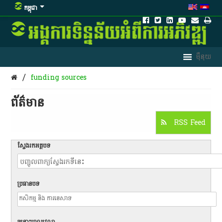
កម្ពុជា
/
funding sources
ព័ត៌មាន​
RSS Feed
ស្វែងរកអត្ថបទ
ប្រធានបទ
ចន្លោះពេលវេលា