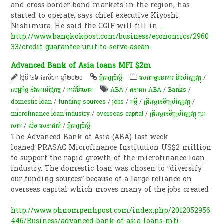
and cross-border bond markets in the region, has
started to operate, says chief executive Kiyoshi
Nishimura. He said the CGIF will fill in
...
http://www.bangkokpost.com/business/economics/2960
33/credit-guarantee-unit-to-serve-asean
Advanced Bank of Asia loans MFI $2m
ថ្ងៃទី ២៦ ខែសីហា ឆ្នាំ២០២០
ភ្នំពេញប៉ុស្តិ៍
សេវាកម្មធនាគារ និងហិរញ្ញវត្ថុ
/
សេដ្ឋកិច្ច និងពាណិជ្ជកម្ម
/
ការវិនិយោគ
ABA
/
ធនាគារ ABA
/
Banks
/
domestic loan
/
funding sources
/
jobs
/
កម្ចី​
/
គ្រឹះស្ថានមីក្រូហិរញ្ញវត្ថុ
/
microfinance loan industry
/
overseas capital
/
គ្រឹះស្ថានមីក្រូហិរញ្ញវត្ថុ ប្រា
សាក់
/
ស៊ីម សេនាជាតិ
/
ភ្នំពេញប៉ុស្តិ៍
The Advanced Bank of Asia (ABA) last week
loaned PRASAC Microfinance Institution US$2 million
to support the rapid growth of the microfinance loan
industry. The domestic loan was chosen to “diversify
our funding sources” because of a large reliance on
overseas capital which moves many of the jobs created
...
http://www.phnompenhpost.com/index.php/2012052956
446/Business/advanced-bank-of-asia-loans-mfi-