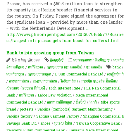
Prasac, has received a $60.5 million loan to strengthen
its capacity in offering broader financial services in
the country. On Friday, Prasac signed the agreement for
the syndicate loan – provided by more than one lender
– with the Netherlands Development
...
http://www.phnompenhpost.com/2013070166577/Busine
ss/largest-mfi-prasac-gets-loan-boost-for-coffers.html
Bank to join growing group from Taiwan
ថ្ងៃទី ៥ ខែធ្នូ ឆ្នាំ២០១៣
ភ្នំពេញប៉ុស្តិ៍
សេវាកម្មធនាគារ និងហិរញ្ញវត្ថុ
/
សេដ្ឋកិច្ច
និងពាណិជ្ជកម្ម
/
ការវិនិយោគ
/
ផ្សារមូលបត្រ (ផ្សារភាគហ៊ុន)
/
ផ្សារភាគហ៊ុន
bank
/
សេដ្ឋកិច្ចកម្ពុជា
/
ផ្សារមូលបត្រកម្ពុជា
/
E Sun Commercial Bank Ltd
/
សម្លៀកបំពាក់
/
រោងចក្រកាត់ដេរ
/
ឧស្សាហកម្មកាត់ដេរ
/
វិស័យ​កាត់ដេរ​
/
ក្រុមហ៊ុន ហ្រ្គេនធ្វីន អ៊ីនធើណេ
សិនណល (ខេមបូឌា) ភីអិលស៊ី
/
High Interest Rate
/
Hua Nan Commercial
Bank
/
ការវិនិយោគ
/
Labor Law Violation
/
Mega International
Commercial Bank Ltd
/
ធនាគារជាតិនៃកម្ពុជា
/
អ៊ិនប៊ីស៊ី
/
ណៃគ៍
/
Nike sports
brand
/
protests
/
Sabrina (Cambodia) Garment Manufacturing
/
Sabrina factory
/
Sabrina Garment Factory
/
Shanghai Commercial &
Savings Bank Ltd
/
shoes
/
ប្រទេស តៃវ៉ាន់
/
Taiwan Cooperative Bank
/
Taiwan’s E Sun Commercial Bank
/
Taiwan’s Mega International