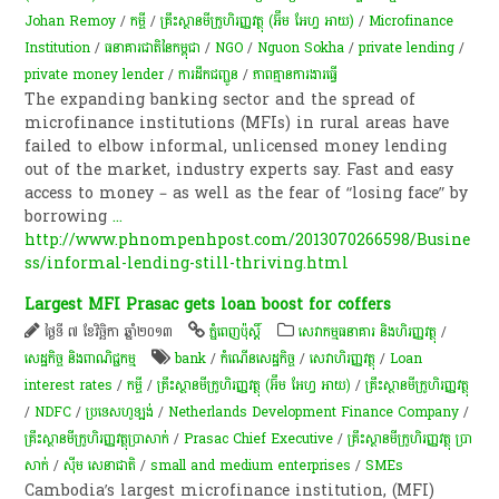
Johan Remoy
/
កម្ចី​
/
គ្រឹះស្ថាន​មីក្រូហិរញ្ញវត្ថុ (អ៊ឹម អែហ្វ អាយ)
/
Microfinance
Institution
/
ធនាគារជាតិនៃកម្ពុជា
/
NGO
/
Nguon Sokha
/
private lending
/
private money lender
/
ការដឹកជញ្ជូន
/
ភាពគ្មានការងារធ្វើ
The expanding banking sector and the spread of
microfinance institutions (MFIs) in rural areas have
failed to elbow informal, unlicensed money lending
out of the market, industry experts say. Fast and easy
access to money – as well as the fear of “losing face” by
borrowing
...
http://www.phnompenhpost.com/2013070266598/Busine
ss/informal-lending-still-thriving.html
Largest MFI Prasac gets loan boost for coffers
ថ្ងៃទី ៧ ខែវិច្ឆិកា ឆ្នាំ២០១៣
ភ្នំពេញប៉ុស្តិ៍
សេវាកម្មធនាគារ និងហិរញ្ញវត្ថុ
/
សេដ្ឋកិច្ច និងពាណិជ្ជកម្ម
bank
/
កំណើន​សេដ្ឋកិច្ច
/
សេវាហិរញ្ញវត្ថុ
/
Loan
interest rates
/
កម្ចី​
/
គ្រឹះស្ថាន​មីក្រូហិរញ្ញវត្ថុ (អ៊ឹម អែហ្វ អាយ)
/
គ្រឹះស្ថានមីក្រូហិរញ្ញវត្ថុ
/
NDFC
/
ប្រទេសហូឡង់
/
Netherlands Development Finance Company
/
គ្រឹះស្ថាន​មីក្រូហិរញ្ញវត្ថុ​ប្រាសាក់​
/
Prasac Chief Executive
/
គ្រឹះស្ថានមីក្រូហិរញ្ញវត្ថុ ប្រា
សាក់
/
ស៊ីម សេនាជាតិ
/
small and medium enterprises
/
SMEs
Cambodia’s largest microfinance institution, (MFI)