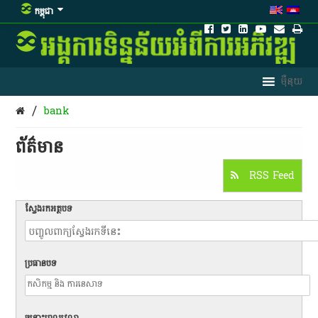
កម្ពុជា
/
bank
ព័ត៌មាន​
RSS Feed
ស្វែងរកអត្ថបទ
ប្រធានបទ
ចន្លោះពេលវេលា