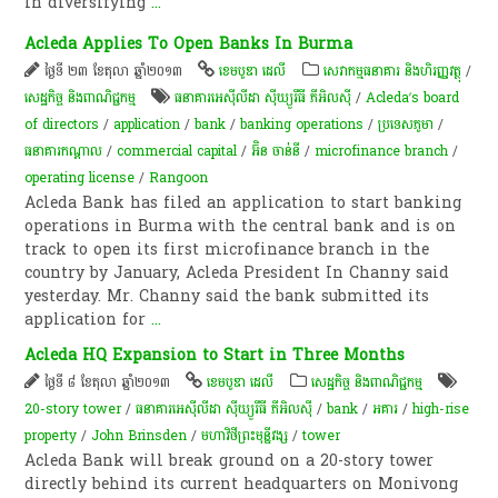
in diversifying
...
Acleda Applies To Open Banks In Burma
ថ្ងៃទី ២៣ ខែតុលា ឆ្នាំ២០១៣
ខេមបូឌា ដេលី
សេវាកម្មធនាគារ និងហិរញ្ញវត្ថុ
/
សេដ្ឋកិច្ច និងពាណិជ្ជកម្ម
ធនាគារអេស៊ីលីដា ស៊ីឃ្យួរឹធី ភីអិលស៊ី
/
Acleda’s board
of directors
/
application
/
bank
/
banking operations
/
ប្រទេសភូមា
/
ធនាគារ​កណ្តាល​
/
commercial capital
/
អ៊ិន ចាន់នី
/
microfinance branch
/
operating license
/
Rangoon
Acleda Bank has filed an application to start banking
operations in Burma with the central bank and is on
track to open its first microfinance branch in the
country by January, Acleda President In Channy said
yesterday. Mr. Channy said the bank submitted its
application for
...
Acleda HQ Expansion to Start in Three Months
ថ្ងៃទី ៨ ខែតុលា ឆ្នាំ២០១៣
ខេមបូឌា ដេលី
សេដ្ឋកិច្ច និងពាណិជ្ជកម្ម
20-story tower
/
ធនាគារអេស៊ីលីដា ស៊ីឃ្យួរឹធី ភីអិលស៊ី
/
bank
/
អគារ​
/
high-rise
property
/
John Brinsden
/
មហាវិថីព្រះមុន្នីវង្ស
/
tower
Acleda Bank will break ground on a 20-story tower
directly behind its current headquarters on Monivong