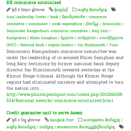
KR commerce scrutinized
ថ្ងៃទី ៨ ខែតុលា ឆ្នាំ២០១៣
ភ្នំពេញប៉ុស្តិ៍
សេដ្ឋកិច្ច និងពាណិជ្ជកម្ម
Asia Leadership Center
/
bank
/
ជំនួយពីប្រទេសចិន
/
commerce
committee
/
communist
/
credit expenditure
/
រូបិយប័ណ្ណ
/
democratic
/
Democratic Kampuchea’s commerce committee
/
Ieng Sary
/
Kampuchea
/
Khieu Samphan
/
ខ្មែរក្រហម
/
របបខ្មែរក្រហម
/
សាលាក្តី​ខ្មែរក្រហម​
(KRT)
/
National Bank
/
regime leaders
/
Sar Kimlomouth
/
Yuan
Democratic Kampuchea’s commerce committee was
under the leadership of co-accused Khieu Samphan and
Ieng Sary, testimony by former national bank deputy
director Sar Kimlomouth revealed yesterday at the
Khmer Rouge tribunal. Although the Khmer Rouge
regime had eliminated currency and attempted to turn
the nation into
...
http://www.phnompenhpost.com/index.php/2012060156
534/National-news/kr-commerce-scrutinized.html
Credit guarantee unit to serve Asean
ថ្ងៃទី ៥ ខែធ្នូ ឆ្នាំ២០១៣
Bangkok Post
សេវាកម្មធនាគារ និងហិរញ្ញវត្ថុ
/
សេដ្ឋកិច្ច និងពាណិជ្ជកម្ម
/
ពាណិជ្ជកម្ម
/
គោលនយោបាយ និងបទប្បញ្ញត្តិស្តីពីពាណិជ្ជកម្ម