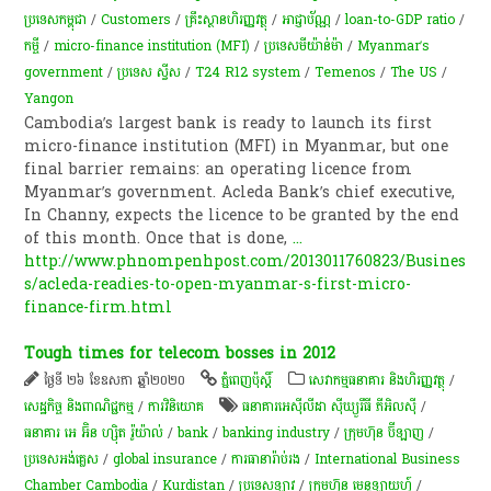
ប្រទេសកម្ពុជា
/
Customers
/
គ្រឹះស្ថាន​​ហិរញ្ញវត្ថុ
/
អាជ្ញាប័ណ្ណ
/
loan-to-GDP ratio
/
កម្ចី​
/
micro-finance institution (MFI)
/
ប្រទេសមីយ៉ាន់ម៉ា
/
Myanmar’s
government
/
ប្រទេស​ ស្វីស
/
T24 R12 system
/
Temenos
/
The US
/
Yangon
Cambodia’s largest bank is ready to launch its first
micro-finance institution (MFI) in Myanmar, but one
final barrier remains: an operating licence from
Myanmar’s government. Acleda Bank’s chief executive,
In Channy, expects the licence to be granted by the end
of this month. Once that is done,
...
http://www.phnompenhpost.com/2013011760823/Busines
s/acleda-readies-to-open-myanmar-s-first-micro-
finance-firm.html
Tough times for telecom bosses in 2012
ថ្ងៃទី ២៦ ខែឧសភា ឆ្នាំ២០២០
ភ្នំពេញប៉ុស្តិ៍
សេវាកម្មធនាគារ និងហិរញ្ញវត្ថុ
/
សេដ្ឋកិច្ច និងពាណិជ្ជកម្ម
/
ការវិនិយោគ
ធនាគារអេស៊ីលីដា ស៊ីឃ្យួរឹធី ភីអិលស៊ី
/
ធនាគារ អេ អ៊ិន ហ្ស៊ិត រ៉ូយ៉ាល់
/
bank
/
banking industry
/
ក្រុមហ៊ុន ប៊ីឡាញ
/
ប្រទេសអង់គ្លេស
/
global insurance
/
ការធានា​រ៉ាប់រង
/
International Business
Chamber Cambodia
/
Kurdistan
/
ប្រទេសឡាវ
/
ក្រុមហ៊ុន មេនូឡាយហ្វ៍
/