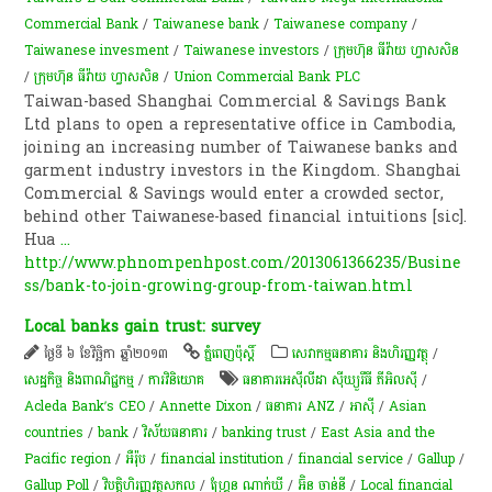
Commercial Bank
/
Taiwanese bank
/
Taiwanese company
/
Taiwanese invesment
/
Taiwanese investors
/
ក្រុមហ៊ុន ធីវ៉ាយ ហ្វាសសិន
/
ក្រុមហ៊ុន ធីវ៉ាយ ហ្វាសសិន
/
Union Commercial Bank PLC
Taiwan-based Shanghai Commercial & Savings Bank
Ltd plans to open a representative office in Cambodia,
joining an increasing number of Taiwanese banks and
garment industry investors in the Kingdom. Shanghai
Commercial & Savings would enter a crowded sector,
behind other Taiwanese-based financial intuitions [sic].
Hua
...
http://www.phnompenhpost.com/2013061366235/Busine
ss/bank-to-join-growing-group-from-taiwan.html
Local banks gain trust: survey
ថ្ងៃទី ៦ ខែវិច្ឆិកា ឆ្នាំ២០១៣
ភ្នំពេញប៉ុស្តិ៍
សេវាកម្មធនាគារ និងហិរញ្ញវត្ថុ
/
សេដ្ឋកិច្ច និងពាណិជ្ជកម្ម
/
ការវិនិយោគ
ធនាគារអេស៊ីលីដា ស៊ីឃ្យួរឹធី ភីអិលស៊ី
/
Acleda Bank’s CEO
/
Annette Dixon
/
ធនាគារ ANZ
/
អាស៊ី
/
Asian
countries
/
bank
/
វិស័យ​ធនាគារ​
/
banking trust
/
East Asia and the
Pacific region
/
អឺរ៉ុប
/
financial institution
/
financial service
/
Gallup
/
Gallup Poll
/
វិបត្តិហិរញ្ញវត្ថុសកល
/
ហ្គ្រែន ណាក់ឃី
/
អ៊ិន ចាន់នី
/
Local financial