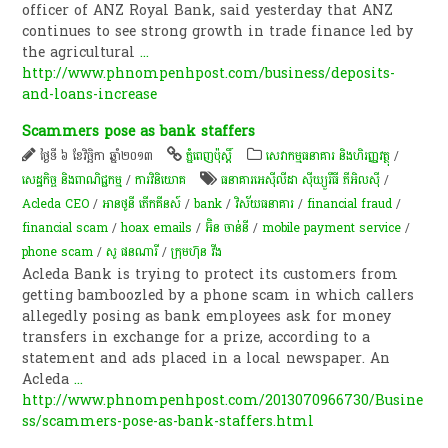
officer of ANZ Royal Bank, said yesterday that ANZ
continues to see strong growth in trade finance led by
the agricultural
...
http://www.phnompenhpost.com/business/deposits-
and-loans-increase
Scammers pose as bank staffers
ថ្ងៃទី ៦ ខែវិច្ឆិកា ឆ្នាំ២០១៣
ភ្នំពេញប៉ុស្តិ៍
សេវាកម្មធនាគារ និងហិរញ្ញវត្ថុ
/
សេដ្ឋកិច្ច និងពាណិជ្ជកម្ម
/
ការវិនិយោគ
ធនាគារអេស៊ីលីដា ស៊ីឃ្យួរឹធី ភីអិលស៊ី
/
Acleda CEO
/
អានថូនី ភើកគីនស៍
/
bank
/
វិស័យ​ធនាគារ​
/
financial fraud
/
financial scam
/
hoax emails
/
អ៊ិន ចាន់នី
/
mobile payment service
/
phone scam
/
សូ ផនណារី
/
ក្រុមហ៊ុន វីង
Acleda Bank is trying to protect its customers from
getting bamboozled by a phone scam in which callers
allegedly posing as bank employees ask for money
transfers in exchange for a prize, according to a
statement and ads placed in a local newspaper. An
Acleda
...
http://www.phnompenhpost.com/2013070966730/Busine
ss/scammers-pose-as-bank-staffers.html