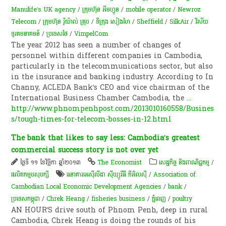
Manulife’s UK agency
/
ក្រុមហ៊ុន អឹមហ្វូន
/
mobile operator
/
Newroz
Telecom
/
ក្រុមហ៊ុន រ៉ូយ៉ាល់ គ្រុប
/
ទីក្រុង សៀងហៃ
/
Sheffield
/
SilkAir
/
វិស័យ
ទូរគមនាគមន៍
/
ប្រទេសថៃ
/
VimpelCom
The year 2012 has seen a number of changes of
personnel within different companies in Cambodia,
particularly in the telecommunications sector, but also
in the insurance and banking industry. According to In
Channy, ACLEDA Bank’s CEO and vice chairman of the
International Business Chamber Cambodia, the
...
http://www.phnompenhpost.com/2013010160558/Busines
s/tough-times-for-telecom-bosses-in-12.html
The bank that likes to say less: Cambodia’s greatest
commercial success story is not over yet
ថ្ងៃទី ១១ ខែវិច្ឆិកា ឆ្នាំ២០១៣
The Economist
សេដ្ឋកិច្ច និងពាណិជ្ជកម្ម
/
ផលិតកម្មបសុបក្សី
ធនាគារអេស៊ីលីដា ស៊ីឃ្យួរឹធី ភីអិលស៊ី
/
Association of
Cambodian Local Economic Development Agencies
/
bank
/
ប្រទេសកម្ពុជា
/
Chrek Heang
/
fisheries business
/
ភ្នំពេញ
/
poultry
AN HOUR’S drive south of Phnom Penh, deep in rural
Cambodia, Chrek Heang is doing the rounds of his