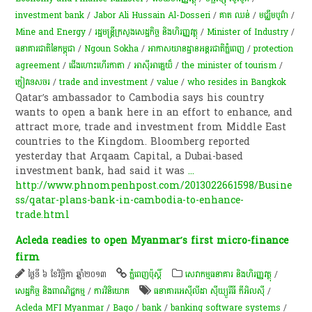
investment bank
/
Jabor Ali Hussain Al-Dosseri
/
គាត ឈន់
/
ម​ជ្ឈឹ​ម​បូព៌ា
/
Mine and Energy
/
រដ្ឋមន្ត្រីក្រសួងសេដ្ឋកិច្ច និងហិរញ្ញវត្ថុ
/
Minister of Industry
/
ធនាគារជាតិនៃកម្ពុជា
/
Ngoun Sokha
/
អាកាសយានដ្ឋានអន្តរជាតិភ្នំពេញ
/
protection
agreement
/
ជើងហោះហើរកាតា
/
អាស៊ីអាគ្នេយ៏
/
the minister of tourism
/
ភ្ញៀវ​ទេសចរ
/
trade and investment
/
value
/
who resides in Bangkok
Qatar’s ambassador to Cambodia says his country
wants to open a bank here in an effort to enhance, and
attract more, trade and investment from Middle East
countries to the Kingdom. Bloomberg reported
yesterday that Arqaam Capital, a Dubai-based
investment bank, had said it was
...
http://www.phnompenhpost.com/2013022661598/Busine
ss/qatar-plans-bank-in-cambodia-to-enhance-
trade.html
Acleda readies to open Myanmar’s first micro-finance
firm
ថ្ងៃទី ៦ ខែវិច្ឆិកា ឆ្នាំ២០១៣
ភ្នំពេញប៉ុស្តិ៍
សេវាកម្មធនាគារ និងហិរញ្ញវត្ថុ
/
សេដ្ឋកិច្ច និងពាណិជ្ជកម្ម
/
ការវិនិយោគ
ធនាគារអេស៊ីលីដា ស៊ីឃ្យួរឹធី ភីអិលស៊ី
/
Acleda MFI Myanmar
/
Bago
/
bank
/
banking software systems
/