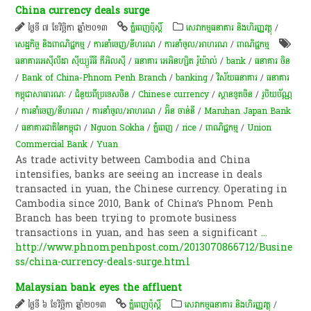
China currency deals surge
ថ្ងៃទី ៧ ខែវិច្ឆិកា ឆ្នាំ២០១៣
ភ្នំពេញប៉ុស្តិ៍
សេវាកម្មធនាគារ និងហិរញ្ញវត្ថុ
/
សេដ្ឋកិច្ច និងពាណិជ្ជកម្ម
/
ការនាំចេញ/នីហរណ
/
ការនាំចូល/អាហរណ
/
ពាណិជ្ជកម្ម
ធនាគារអេស៊ីលីដា ស៊ីឃ្យួរឹធី ភីអិលស៊ី
/
ធនាគារ អេអិនហ្សិត រ៉ូយ៉ាល់
/
bank
/
​ធនាគារ ចិន
/
Bank of China-Phnom Penh Branch
/
banking
/
វិស័យ​ធនាគារ​
/
ធនាគារ​
កម្ពុជា​សាធារណៈ
/
ជំនួយពីប្រទេសចិន
/
Chinese currency
/
ស្ថានទូតចិន
/
រូបិយប័ណ្ណ
/
ការនាំចេញ/នីហរណ
/
ការនាំចូល/អាហរណ
/
អ៊ិន ចាន់នី
/
Maruhan Japan Bank
/
ធនាគារជាតិនៃកម្ពុជា
/
Nguon Sokha
/
ភ្នំពេញ
/
rice
/
ពាណិជ្ជកម្ម
/
Union
Commercial Bank
/
Yuan
As trade activity between Cambodia and China
intensifies, banks are seeing an increase in deals
transacted in yuan, the Chinese currency. Operating in
Cambodia since 2010, Bank of China’s Phnom Penh
Branch has been trying to promote business
transactions in yuan, and has seen a significant
...
http://www.phnompenhpost.com/2013070866712/Busine
ss/china-currency-deals-surge.html
Malaysian bank eyes the affluent
ថ្ងៃទី ៦ ខែវិច្ឆិកា ឆ្នាំ២០១៣
ភ្នំពេញប៉ុស្តិ៍
សេវាកម្មធនាគារ និងហិរញ្ញវត្ថុ
/