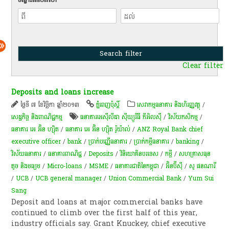
Clear filter
Deposits and loans increase
ថ្ងៃទី ៧ ខែវិច្ឆិកា ឆ្នាំ២០១៣
ភ្នំពេញប៉ុស្តិ៍
សេវាកម្មធនាគារ និងហិរញ្ញវត្ថុ
/
សេដ្ឋកិច្ច និងពាណិជ្ជកម្ម
ធនាគារអេស៊ីលីដា ស៊ីឃ្យួរឹធី ភីអិលស៊ី
/
វិស័យកសិកម្ម
/
ធនាគារ អេ អ៊ិន ហ្ស៊ិត
/
ធនាគារ អេ អ៊ិន ហ្ស៊ិត រ៉ូយ៉ាល់
/
ANZ Royal Bank chief
executive officer
/
bank
/
ប្រាក់បញ្ញើធនាគារ
/
ប្រាក់កម្ចីធនាគារ
/
banking
/
វិស័យ​ធនាគារ​
/
ធនាគារ​ពាណិជ្ជ
/
Deposits
/
វិនិយោគិនបរទេស
/
កម្ចី​
/
សហគ្រាសធុន
តូច និងមធ្យម
/
Micro-loans
/
MSME
/
ធនាគារជាតិនៃកម្ពុជា
/
អ៊ិនប៊ីស៊ី
/
សូ ផនណារី
/
UCB
/
UCB general manager
/
Union Commercial Bank
/
Yum Sui
Sang
Deposit and loans at major commercial banks have
continued to climb over the first half of this year,
industry officials say. Grant Knuckey, chief executive