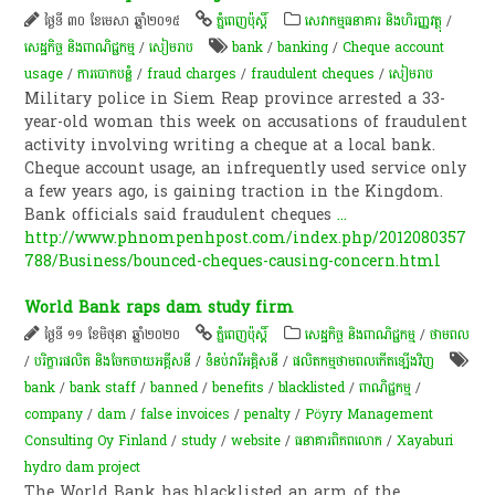
ថ្ងៃទី ៣០ ខែមេសា ឆ្នាំ២០១៥
ភ្នំពេញប៉ុស្តិ៍
សេវាកម្មធនាគារ និងហិរញ្ញវត្ថុ
/
សេដ្ឋកិច្ច និងពាណិជ្ជកម្ម
/
សៀមរាប
bank
/
banking
/
Cheque account
usage
/
ការបោកបន្លំ
/
fraud charges
/
fraudulent cheques
/
សៀមរាប
Military police in Siem Reap province arrested a 33-
year-old woman this week on accusations of fraudulent
activity involving writing a cheque at a local bank.
Cheque account usage, an infrequently used service only
a few years ago, is gaining traction in the Kingdom.
Bank officials said fraudulent cheques
...
http://www.phnompenhpost.com/index.php/2012080357
788/Business/bounced-cheques-causing-concern.html
World Bank raps dam study firm
ថ្ងៃទី ១១ ខែមិថុនា ឆ្នាំ២០២០
ភ្នំពេញប៉ុស្តិ៍
សេដ្ឋកិច្ច និងពាណិជ្ជកម្ម
/
ថាមពល
/
បរិក្ខារផលិត និងចែកចាយអគ្គីសនី
/
ទំនប់​វា​រី​អគ្គិសនី​
/
ផលិតកម្មថាមពលកើតឡើងវិញ
bank
/
bank staff
/
banned
/
benefits
/
blacklisted
/
ពាណិជ្ជកម្ម
/
company
/
dam
/
false invoices
/
penalty
/
Pöyry Management
Consulting Oy Finland
/
study
/
website
/
ធនាគារពិភពលោក
/
Xayaburi
hydro dam project
The World Bank has blacklisted an arm of the