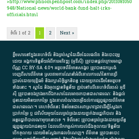
>http://www.phnompenhpost.com/index.php/2011081050
948/National-news/world-bank-fund-halt-irks-
officials.html
ទំព័រ 1 of 2
1
2
Next »
ខ្លឹមសារ​នៅ​ក្នុង​គេហទំព័រ និង​គ្រប់​ស្នា​ដៃ​ដើម​ដែល​ផលិត​ និង​បោះពុម្ព​
ដោយ​ អង្គការ​ទិន្នន័យ​អំពី​ការអភិវឌ្ឍ​​ (អូ​ឌី​ស៊ី)​ ត្រូវ​បាន​ផ្តល់​ក្រោម​អាជ្ញា
ប័ណ្ណ​
CC BY-SA 4.0
។​ អត្ថបទ​ព័ត៌មាន​សង្ខេប​ ត្រូវ​បាន​ដកស្រង់​
ចេញពី​សារព័ត៌មាន ស្របតាមការ​ណែនាំ​អំពី​គោលការណ៍​នៃ​ការ​ប្រើ
ប្រាស់​ដោយ​យុត្តិធម៌​ និង​រក្សាសិទ្ធិអ្នកនិពន្ធ ដោយ​ប្រភពដើម​នៃ​​អត្ថបទ
ទាំង​នោះ​ ។​ ស្នាដៃ​ និង​មូលដ្ឋាន​ទិន្នន័យ ​ភ្ជាប់​នៅ​លើ​គេហទំព័រ​របស់​ អូ​ឌី​
ស៊ី​ ត្រូវ​បាន​ចងក្រង​មក​ពី​ឯកសារ​ដែល​អាច​រក​បានជា​សាធារណៈ​ និង​ផ្តល់​
ជូន​ដោយ​មិន​យក​កម្រៃ​ ក្នុង​គោលបំណង​បម្រើ​ដល់ការ​ផ្សព្វផ្សាយ​ព័ត៌មាន​
ជា​សាធារណៈ​។​ គេហទំព័រ​នេះ​ មិនមែន​ជា​សេវា​ស្រាវជ្រាវ​ដើម្បី​ស្វែងរក
ប្រាក់​កម្រៃ​ ឬ​ ជា​វិស័យ​មួយ​ដែល​គ្រប់គ្រង​ដោយ​ភ្នាក់ងារ​រដ្ឋាភិបាល​ និង ​
អន្តររដ្ឋាភិបាល​ណាមួយ​នោះ​ទេ ​។​ ទំព័រ​នេះ​ ត្រូវ​បាន​គ្រប់គ្រង​ដោយ​ប្រព័ន្ធ​
ផ្សព្វផ្សាយ​ឯកជន​មួយ​ ដែល​លើកកម្ពស់​ការ​យល់​ដឹង​ទូលាយ​/​ទិន្នន័យ​
បើក​ទូលាយ​ ដោយ​មិនស្វែង​រក​ផល​ចំណេញ​។​ ព័ត៌មាន​ ត្រូវ​បាន​បោះ