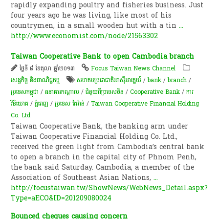
rapidly expanding poultry and fisheries business. Just
four years ago he was living, like most of his
countrymen, in a small wooden hut with a tin
...
http://www.economist.com/node/21563302
Taiwan Cooperative Bank to open Cambodia branch
ថ្ងៃទី ៨ ខែតុលា ឆ្នាំ២០១៣
Focus Taiwan News Channel
សេដ្ឋកិច្ច និងពាណិជ្ជកម្ម
សមាគមប្រជាជាតិអាស៊ីអាគ្នេយ៍
/
bank
/
branch
/
ប្រទេសកម្ពុជា
/
ធនាគារ​កណ្តាល​
/
ជំនួយពីប្រទេសចិន
/
Cooperative Bank
/
ការ
វិនិយោគ
/
ភ្នំពេញ
/
ប្រទេស តៃវ៉ាន់
/
Taiwan Cooperative Financial Holding
Co. Ltd
Taiwan Cooperative Bank, the banking arm under
Taiwan Cooperative Financial Holding Co. Ltd.,
received the green light from Cambodia’s central bank
to open a branch in the capital city of Phnom Penh,
the bank said Saturday. Cambodia, a member of the
Association of Southeast Asian Nations,
...
http://focustaiwan.tw/ShowNews/WebNews_Detail.aspx?
Type=aECO&ID=201209080024
Bounced cheques causing concern