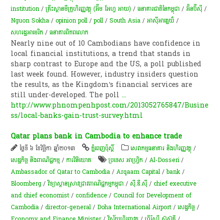
institution
/
គ្រឹះស្ថាន​មីក្រូហិរញ្ញវត្ថុ (អ៊ឹម អែហ្វ អាយ)
/
ធនាគារជាតិនៃកម្ពុជា
/
អ៊ិនប៊ីស៊ី
/
Nguon Sokha
/
opinion poll
/
poll
/
South Asia
/
អាស៊ីអាគ្នេយ៏
/
សហរដ្ឋអាមេរិក
/
ធនាគារពិភពលោក
Nearly nine out of 10 Cambodians have confidence in
local financial institutions, a trend that stands in
sharp contrast to Europe and the US, a poll published
last week found. However, industry insiders question
the results, as the Kingdom’s financial services are
still under-developed. The poll
...
http://www.phnompenhpost.com/2013052765847/Busine
ss/local-banks-gain-trust-survey.html
Qatar plans bank in Cambodia to enhance trade
ថ្ងៃទី ៦ ខែវិច្ឆិកា ឆ្នាំ២០១៣
ភ្នំពេញប៉ុស្តិ៍
សេវាកម្មធនាគារ និងហិរញ្ញវត្ថុ
/
សេដ្ឋកិច្ច និងពាណិជ្ជកម្ម
/
ការវិនិយោគ
ប្រទេស​ អាហ្វ្រិក
/
Al-Dosseri
/
Ambassador of Qatar to Cambodia
/
Arqaam Capital
/
bank
/
Bloomberg
/
វិទ្យាស្ថានស្រាវជ្រាវពាណិជ្ជកម្មកម្ពុជា
/
ស៊ី.ឌី.ស៊ី
/
chief executive
and chief economist
/
confidence
/
Council for Development of
Cambodia
/
director-general
/
Doha International Airport
/
សេដ្ឋកិច្ច
/
Economy and Finance Minister
/
វិស័យ​ហិរញ្ញវត្ថុ
/
ហ៊ីរ៉ូស្ស៊ី ស៊ូស៊ូគី
/