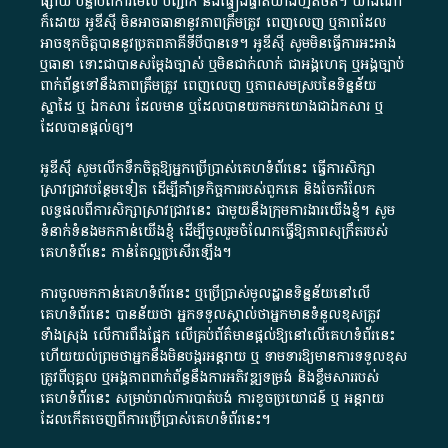
ផ្សាយ​ បន្ទាប់​ពី​ការ​មើល​ បញ្ជាក់​ និង​ផ្ទៀងផ្ទាត់​យ៉ាង​ហ្មត់ចត់​។​ យ៉ាងណា​
ក៏​ដោយ​ អូ​ឌី​ស៊ី​ មិន​អាច​ធានា​នូវ​ភាព​ត្រឹមត្រូវ​ ពេញលេញ​ ឬ​ភាព​ដែល​
អាច​ទុកចិត្ត​បាននូវ​ប្រភព​ភាគី​ទី​បី​បាន​ទេ​។​ អូ​ឌី​ស៊ី​ សូម​មិន​ធ្វើការ​អះអាង​
ឬ​ធានា​ ទោះជា​បាន​សម្តែង​ច្បាស់​ ឬ​មិន​ជាក់លាក់​ ជា​អង្គហេតុ​ ឬ​អង្គច្បាប់​
ពាក់ព័ន្ធ​ទៅ​នឹង​ភាព​ត្រឹមត្រូវ​ ពេញលេញ​ ឬ​ភាព​សម​ស្រប​នៃ​ទិន្នន័យ​
ស្នាដៃ​ ឬ​ ឯកសារ​ ដែល​មាន​ ឬ​ដែល​បាន​យក​មក​យោង​ជា​ឯកសារ​ ឬ​
ដែល​បាន​ផ្តល់​ឲ្យ​។
អូឌីស៊ី សូមលើកទឹកចិត្តឱ្យអ្នកប្រើប្រាស់គេហទំព័រនេះ ធ្វើការសិក្សា
ស្រាវជ្រាវបន្ថែមទៀត ដើម្បីគាំទ្រកិច្ចការ​របស់ពួកគេ និងចែករំលែក
លទ្ធផលពីការសិក្សាស្រាវជ្រាវនេះ ជាមួយនឹងក្រុមការងារយើងខ្ញុំ។ សូម
ទំនាក់ទំនងមកកាន់យើងខ្ញុំ
ដើម្បីចូលរួមចំណែកធ្វើឱ្យភាពសុក្រឹតរបស់
គេហទំព័នេះ កាន់តែល្អប្រសើរឡើង។
ការចូលមកកាន់គេហទំព័រនេះ ឬប្រើប្រាស់មូលដ្ឋានទិន្នន័យនៅលើ
គេហទំព័រនេះ បានន័យថា អ្នកទទួលស្គាល់ថាអ្នកមានទំនួលខុសត្រូវ
ទាំងស្រុង លើការពឹងផ្អែក លើគ្រប់ព័ត៌មានផ្តល់ឱ្យនៅលើគេហទំព័រនេះ
ហើយយល់ព្រមថាអ្នកនឹងមិនបង្ករអន្តរាយ ឬ ទាមទារ​ឱ្យមានការទទួលខុស​
ត្រូវពីបុគ្គល ឬអង្គភាពពាក់ព័ន្ធនឹងការអភិវឌ្ឍទម្រង់ និងខ្លឹមសាររបស់
គេហទំព័រនេះ សម្រាប់រាល់ការបាត់បង់ ការខូចប្រយោជន៍ ឬ អន្តរាយ
ដែលកើតចេញពីការប្រើប្រាស់គេហទំព័រនេះ។