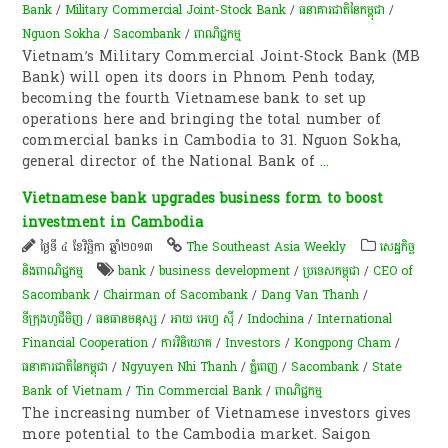
Bank
/
Military Commercial Joint-Stock Bank
/
ធនាគារជាតិនៃកម្ពុជា
/
Nguon Sokha
/
Sacombank
/
ពាណិជ្ជកម្ម
Vietnam’s Military Commercial Joint-Stock Bank (MB
Bank) will open its doors in Phnom Penh today,
becoming the fourth Vietnamese bank to set up
operations here and bringing the total number of
commercial banks in Cambodia to 31. Nguon Sokha,
general director of the National Bank of
...
Vietnamese bank upgrades business form to boost
investment in Cambodia
ថ្ងៃទី ៤ ខែវិច្ឆិកា ឆ្នាំ២០១៣
The Southeast Asia Weekly
សេដ្ឋកិច្ច
និងពាណិជ្ជកម្ម
bank
/
business development
/
ប្រទេសកម្ពុជា
/
CEO of
Sacombank
/
Chairman of Sacombank
/
Dang Van Thanh
/
ទីក្រុងហូជីមិញ
/
ធនធានមនុស្ស
/
អាយ អេហ្វ ស៊ី
/
Indochina
/
International
Financial Cooperation
/
ការវិនិយោគ
/
Investors
/
Kongpong Cham
/
ធនាគារជាតិនៃកម្ពុជា
/
Ngyuyen Nhi Thanh
/
ភ្នំពេញ
/
Sacombank
/
State
Bank of Vietnam
/
Tin Commercial Bank
/
ពាណិជ្ជកម្ម
The increasing number of Vietnamese investors gives
more potential to the Cambodia market. Saigon