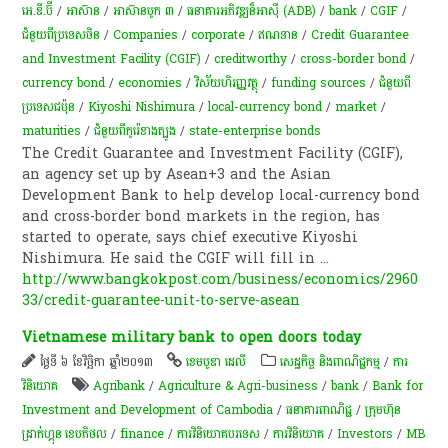
អេ.ឌី.ប៊ី
/
អាស៊ាន
/
អាស៊ានបូក ៣
/
ធនាគារអភិវឌ្ឍន៏អាស៊ី (ADB)
/
bank
/
CGIF
/
ជំនួយពីប្រទេសចិន
/
Companies
/
corporate
/
ឥណទាន
/
Credit Guarantee
and Investment Facility (CGIF)
/
creditworthy
/
cross-border bond
/
currency bond
/
economies
/
វិស័យ​ហិរញ្ញវត្ថុ
/
funding sources
/
ជំនួយពី
ប្រទេសជប៉ុន
/
Kiyoshi Nishimura
/
local-currency bond
/
market
/
maturities
/
ជំនួយពីកូរ៉េខាងត្បូង
/
state-enterprise bonds
The Credit Guarantee and Investment Facility (CGIF),
an agency set up by Asean+3 and the Asian
Development Bank to help develop local-currency bond
and cross-border bond markets in the region, has
started to operate, says chief executive Kiyoshi
Nishimura. He said the CGIF will fill in
...
http://www.bangkokpost.com/business/economics/2960
33/credit-guarantee-unit-to-serve-asean
Vietnamese military bank to open doors today
ថ្ងៃទី ៦ ខែវិច្ឆិកា ឆ្នាំ២០១៣
ខេមបូឌា ដេលី
សេដ្ឋកិច្ច និងពាណិជ្ជកម្ម
/
ការ
វិនិយោគ
Agribank
/
Agriculture & Agri-business
/
bank
/
Bank for
Investment and Development of Cambodia
/
ធនាគារ​ពាណិជ្ជ
/
ក្រុមហ៊ុន
ដ្រាក់ហ្គុន ខេបភិថល
/
finance
/
ការវិនិយោគបរទេស
/
ការវិនិយោគ
/
Investors
/
MB