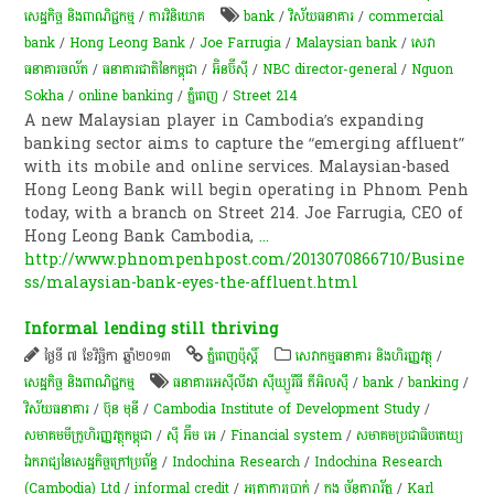
សេដ្ឋកិច្ច និងពាណិជ្ជកម្ម
/
ការវិនិយោគ
bank
/
វិស័យ​ធនាគារ​
/
commercial
bank
/
Hong Leong Bank
/
Joe Farrugia
/
Malaysian bank
/
សេវា
ធនាគារចល័ត
/
ធនាគារជាតិនៃកម្ពុជា
/
អ៊ិនប៊ីស៊ី
/
NBC director-general
/
Nguon
Sokha
/
online banking
/
ភ្នំពេញ
/
Street 214
A new Malaysian player in Cambodia’s expanding
banking sector aims to capture the “emerging affluent”
with its mobile and online services. Malaysian-based
Hong Leong Bank will begin operating in Phnom Penh
today, with a branch on Street 214. Joe Farrugia, CEO of
Hong Leong Bank Cambodia,
...
http://www.phnompenhpost.com/2013070866710/Busine
ss/malaysian-bank-eyes-the-affluent.html
Informal lending still thriving
ថ្ងៃទី ៧ ខែវិច្ឆិកា ឆ្នាំ២០១៣
ភ្នំពេញប៉ុស្តិ៍
សេវាកម្មធនាគារ និងហិរញ្ញវត្ថុ
/
សេដ្ឋកិច្ច និងពាណិជ្ជកម្ម
ធនាគារអេស៊ីលីដា ស៊ីឃ្យួរឹធី ភីអិលស៊ី
/
bank
/
banking
/
វិស័យ​ធនាគារ​
/
ប៊ុន មុនី
/
Cambodia Institute of Development Study
/
សមាគម​មីក្រូ​ហិរញ្ញវត្ថុ​កម្ពុជា
/
ស៊ី អ៊ឹម អេ
/
Financial system
/
សមាគមប្រជាធិបតេយ្យ
ឯករាជ្យនៃសេដ្ឋកិច្ចក្រៅប្រព័ន្ធ
/
Indochina Research
/
Indochina Research
(Cambodia) Ltd
/
informal credit
/
អត្រា​ការ​ប្រាក់​
/
កង ច័ន្ទតារារ័ត្ន
/
Karl