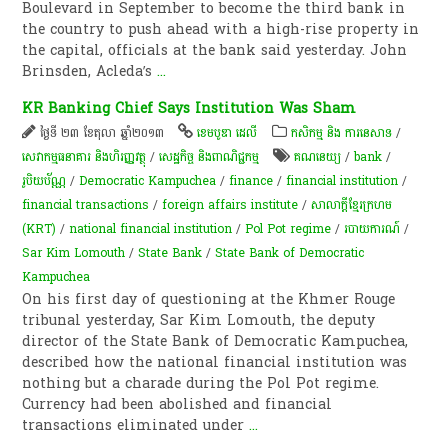
Boulevard in September to become the third bank in
the country to push ahead with a high-rise property in
the capital, officials at the bank said yesterday. John
Brinsden, Acleda’s
...
KR Banking Chief Says Institution Was Sham
ថ្ងៃទី ២៣ ខែតុលា ឆ្នាំ២០១៣
ខេមបូឌា ដេលី
កសិកម្ម​ និង​ ការ​នេ​សាទ​
/
សេវាកម្មធនាគារ និងហិរញ្ញវត្ថុ
/
សេដ្ឋកិច្ច និងពាណិជ្ជកម្ម
គណនេយ្យ
/
bank
/
រូបិយប័ណ្ណ
/
Democratic Kampuchea
/
finance
/
financial institution
/
financial transactions
/
foreign affairs institute
/
សាលាក្តី​ខ្មែរក្រហម​
(KRT)
/
national financial institution
/
Pol Pot regime
/
របាយការណ៍​
/
Sar Kim Lomouth
/
State Bank
/
State Bank of Democratic
Kampuchea
On his first day of questioning at the Khmer Rouge
tribunal yesterday, Sar Kim Lomouth, the deputy
director of the State Bank of Democratic Kampuchea,
described how the national financial institution was
nothing but a charade during the Pol Pot regime.
Currency had been abolished and financial
transactions eliminated under
...