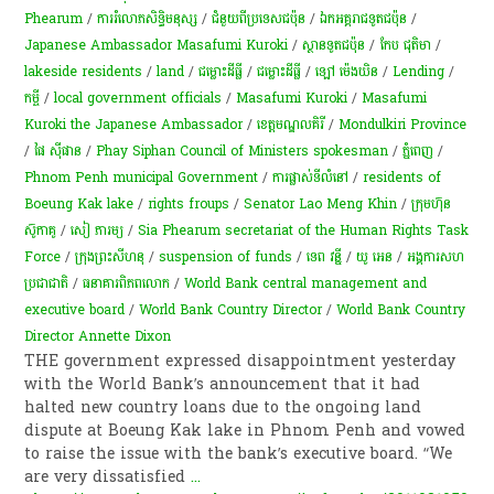
Phearum
/
ការរំលោភសិទ្ធិមនុស្ស​
/
ជំនួយពីប្រទេសជប៉ុន
/
ឯកអគ្គរាជទូត​ជប៉ុន​
/
Japanese Ambassador Masafumi Kuroki
/
ស្ថានទូត​ជប៉ុន​
/
កែប ជុតិមា
/
lakeside residents
/
land
/
ជម្លោះ​ដីធ្លី
/
ជម្លោះ​ដីធ្លី
/
ឡៅ ម៉េងឃិន
/
Lending
/
កម្ចី​
/
local government officials
/
Masafumi Kuroki
/
Masafumi
Kuroki the Japanese Ambassador
/
ខេត្ត​មណ្ឌលគិរី​
/
Mondulkiri Province
/
ផៃ ស៊ីផាន
/
Phay Siphan Council of Ministers spokesman
/
ភ្នំពេញ
/
Phnom Penh municipal Government
/
ការផ្លាស់ទីលំនៅ
/
residents of
Boeung Kak lake
/
rights froups
/
Senator Lao Meng Khin
/
ក្រុមហ៊ុន
ស៊ូកាគូ
/
សៀ ភារម្យ
/
Sia Phearum secretariat of the Human Rights Task
Force
/
ក្រុងព្រះសីហនុ
/
suspension of funds
/
ទេព វន្នី
/
យូ អេន
/
អង្គការសហ
ប្រជាជាតិ
/
ធនាគារពិភពលោក
/
World Bank central management and
executive board
/
World Bank Country Director
/
World Bank Country
Director Annette Dixon
THE government expressed disappointment yesterday
with the World Bank’s announcement that it had
halted new country loans due to the ongoing land
dispute at Boeung Kak lake in Phnom Penh and vowed
to raise the issue with the bank’s executive board. “We
are very dissatisfied
...