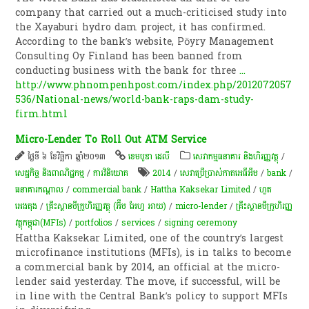
company that carried out a much-criticised study into
the Xayaburi hydro dam project, it has confirmed.
According to the bank’s website, Pöyry Management
Consulting Oy Finland has been banned from
conducting business with the bank for three
...
http://www.phnompenhpost.com/index.php/2012072057
536/National-news/world-bank-raps-dam-study-
firm.html
Micro-Lender To Roll Out ATM Service
ថ្ងៃទី ៦ ខែវិច្ឆិកា ឆ្នាំ២០១៣
ខេមបូឌា ដេលី
សេវាកម្មធនាគារ និងហិរញ្ញវត្ថុ
/
សេដ្ឋកិច្ច និងពាណិជ្ជកម្ម
/
ការវិនិយោគ
2014
/
សេវា​ប្រើប្រាស់​កាត​អេធីអឹម
/
bank
/
ធនាគារ​កណ្តាល​
/
commercial bank
/
Hattha Kaksekar Limited
/
ហួត
អេងតុង
/
គ្រឹះស្ថាន​មីក្រូហិរញ្ញវត្ថុ (អ៊ឹម អែហ្វ អាយ)
/
micro-lender
/
គ្រឹះស្ថាន​មីក្រូ​ហិរញ្ញ
វត្ថុ​កម្ពុជា(MFIs)
/
portfolios
/
services
/
signing ceremony
Hattha Kaksekar Limited, one of the country’s largest
microfinance institutions (MFIs), is in talks to become
a commercial bank by 2014, an official at the micro-
lender said yesterday. The move, if successful, will be
in line with the Central Bank’s policy to support MFIs