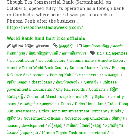
Though Tin Commercial Bank (Sacombank), on
October 5, opened fully its operation as a foreign bank
in Cambodia where before it was just a branch in
Phnom Penh after the business
...
http://thesoutheastasiaweekly.com/
World Bank fund halt irks officials
ថ្ងៃទី ២៥ ខែវិច្ឆិកា ឆ្នាំ២០១៣
ភ្នំពេញប៉ុស្តិ៍
ជំនួយ និងការអភិវឌ្ឍ
/
សេដ្ឋកិច្ច
និងពាណិជ្ជកម្ម
/
ជំនួយអភិវឌ្ឍន៍ពហុភាគី
/
ធនាគារពិភពលោក
aid
/
aid agencies
/
aid contributor
/
aid contributors
/
alumina mine
/
Annette Dixon
/
Annette Dixon World Bank Country Director
/
bank
/
បឹងកក់
/
Boeung
Kak lake development
/
Boeung Kak Lake residents
/
ប្រទេសកម្ពុជា
/
រដ្ឋាភិបាលកម្ពុជា
/
cheap loans
/
ជំនួយពីប្រទេសចិន
/
ស្ថានទូតចិន
/
Chinese
governmental documents
/
City Hall records
/
Contracts
/
ទីស្តីការ
គណៈរដ្ឋមន្រ្តី
/
Council of Ministers spokesman Phay Siphan
/
country
loans
/
ការអភិវឌ្ឍន៍
/
ស្ថានទូតជប៉ុន
/
Erdos
/
Erdos Hong Jun
/
Erdos Hong
Jun Investment
/
Erdos Hong Jun Investment Company
/
funds
/
រដ្ឋាភិបាល
/
Government officials
/
Governor Kep Chuktema
/
លំនៅ​ដ្ឋាន
/
housing development
/
សិទ្ធិមនុស្ស
/
ការ​រំលោភ​បំពាន​​សិទ្ធិ​មនុស្ស​​​
/
អង្គការ​កិច្ចការ​
ពិសេស​សិទ្ធិ​មនុស្ស​កម្ពុជា​
/
Human Rights Taskforce secretariat Sia