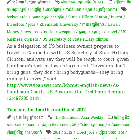
ថ្ងៃទី ១៣ ខែកក្កដា ឆ្នាំ២០១៥
សំឡេង​សហរដ្ឋ​អាមេរិក (VOA)
ឧក្រិដ្ឋកម្ម និង
ការអនុវត្តច្បាប់
/
សេដ្ឋកិច្ច និងពាណិជ្ជកម្ម
/
ការវិនិយោគ
/
ច្បាប់ និងប្រព័ន្ធតុលាការ
bodyguards
/
ប្រទេសកម្ពុជា
/
សេដ្ឋកិច្ច
/
Guns
/
Hillary Clinton
/
invest
/
Investors
/
jobs
/
Khemarak University
/
ការអនុវត្ត​ន៏​ច្បាប់
/
Laws
/
Money
/
new jobs
/
nuclear weapons
/
ភ្នំពេញ
/
សុខ ទូច
/
travel
/
US
business owners
/
US Secretary of State Hillary Clinton
As a delegation of US business owners prepares to
travel to Cambodia with US Secretary of State Hillary
Clinton, analysts say they will be tough to court, given
Cambodia’s lack of law enforcement. “Investors don’t
bring guns, they don’t bring bodyguards—they bring
money to invest,” said
...
http://www.voanews.com/khmer-english/news/As-
Cambodia-Courts-US-Business-Old-Problems-Remain-
161487205.html
Tourism for fourth months of 2012
ថ្ងៃទី ២ ខែធ្នូ ឆ្នាំ២០១៣
The Southeast Asia Weekly
កសិកម្ម​ និង​
ការ​នេ​សាទ​
/
ថាមពល
/
បរិស្ថាន និងធនធានធម្មជាតិ
/
វិស័យឧស្សាហកម្ម
/
ផលិតកម្មថាមពល
កើតឡើងវិញ
/
ទេសចរណ៍
2011
/
2012
/
direct jobs
/
ភ្ញៀវទេសចរ​បរទេស​
/