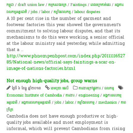
កម្ពុជា
/
draft union law
/
កម្មកររោងចក្រ
/
Faintings
/
រោងចក្រកាត់ដេរ
/
​អង្គការ​
ពលកម្ម​អន្តរជាតិ
/
jobs
/
labor
/
កម្លាំងពលកម្ម
/
labour disputes
A 10 per cent rise in the number of garment and
footwear factories this year showed the government’s
commitment to solving labour disputes, and that its
mechanisms to do this were working, a senior official
at the labour ministry said yesterday, while admitting
that a
...
http://www.phnompenhpost.com/index.php/20111116527
85/National-news/official-says-faintings-a-scar-on-
image-of-nations-factories.html
Not enough high-quality jobs, group warns
ថ្ងៃទី ៦ ខែធ្នូ ឆ្នាំ២០១៣
ខេមបូឌា ដេលី
ការងារក្រៅផ្លូវការ
/
ពល​កម្ម
Economic Institute of Cambodia
/
ការងារ
/
engineering
/
អង្គការពលកម្ម
អន្តរជាតិ
/
​អង្គការ​ពលកម្ម​អន្តរជាតិ
/
jobs
/
labor
/
កម្លាំងពលកម្ម
/
mechanics
/
ភាព
ក្រីក្រ
Cambodia does not have enough productive or high-
quality jobs available and most employment is
informal, which will prevent Cambodians from rising