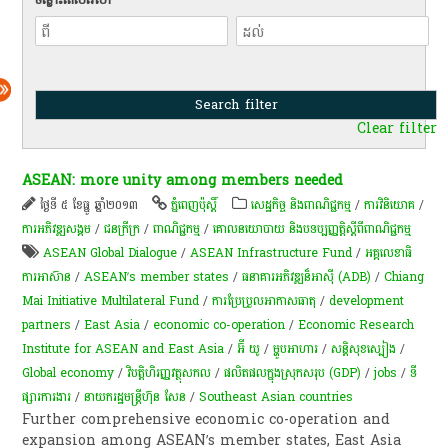
Clear filter
ASEAN: more unity among members needed
ថ្ងៃទី ៥ ខែធ្នូ ឆ្នាំ២០១៣
ភ្នំពេញប៉ុស្តិ៍
សេដ្ឋកិច្ច និងពាណិជ្ជកម្ម
/
ការវិនិយោគ
/
ការ​អភិវឌ្ឍ​សង្គម
/
ជនក្រីក្រ
/
ពាណិជ្ជកម្ម
/
គោលនយោបាយ និងបទប្បញ្ញត្តិស្តីពីពាណិជ្ជកម្ម
ASEAN Global Dialogue
/
ASEAN Infrastructure Fund
/
អគ្គលេខាធិ
ការអាស៊ាន
/
ASEAN’s member states
/
ធនាគារអភិវឌ្ឍន៏អាស៊ី (ADB)
/
Chiang
Mai Initiative Multilateral Fund
/
ការប្រែប្រួលអាកាសធាតុ
/
development
partners
/
East Asia
/
economic co-operation
/
Economic Research
Institute for ASEAN and East Asia
/
អ៊ី យូ
/
ម្ហូបអាហារ
/
សន្តិសុខ​ស្បៀង
/
Global economy
/
វិបត្តិហិរញ្ញវត្ថុសកល
/
ផលិតផលក្នុងស្រុកសរុប (GDP)
/
jobs
/
ទី
ផ្សារ​ការងារ
/
នាយករដ្ឋមន្ត្រីហ៊ុន សែន
/
Southeast Asian countries
Further comprehensive economic co-operation and
expansion among ASEAN’s member states, East Asia