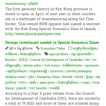
manufacturing
/
ព្រំដែនថៃ
The first garment factory in Koh Kong province is
slated to open in April of next year in what insiders
say is a harbinger of manufacturing along the Thai
border. Thai-owned KKN Apparel had signed a contract
with the Koh Kong Special Economic Zone to launch
...
http://www.phnompenhpost.com
Foreign investment needed in Special Economic Zones
ថ្ងៃទី ៥ ខែធ្នូ ឆ្នាំ២០១៣
Economics Today
សេដ្ឋកិច្ច និងពាណិជ្ជកម្ម
/
ការវិនិយោគ
/
តំបន់សេដ្ឋកិច្ចពិសេស
agro-products
/
ខេត្ត បន្ទាយមានជ័យ
/
bicycles
/
ស៊ី.ឌី.ស៊ី
/
Council for Development of Cambodia
/
គយ
/
ការ​
អភិវឌ្ឍ​សេដ្ឋកិច្ច
/
electric poles
/
foot-wears
/
ការវិនិយោគបរទេស
/
garments
/
ពន្ធ​លើ​ប្រាក់ចំណូល
/
ហេដ្ឋារចនាសម្ព័ន្ធ
/
Investors
/
jewelry packaging
drinking water
/
jobs
/
Kampong Cham
/
Kandal
/
កោះកុង
/
ភ្នំពេញ
/
ខេត្ត​
ព្រះសីហនុ​
/
SEZs
/
skills
/
spare parts
/
​តំបន់​សេដ្ឋកិច្ច​ពិសេស​
/
sugar
/
Svay
Rieng
/
ប្រទេសថៃ
/
VAT benefits
/
យានជំនិះ
According to a Sept 4 press release from the Council
for Development of Cambodia (CDC), there are currently
a total of 19 SEZs and most of them are situated along