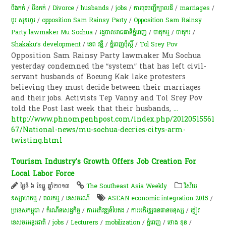
បឹងកក់
/
បឹងកក់
/
Divorce
/
husbands
/
jobs
/
ការចុះបញ្ជីក្បាលដី
/
marriages
/
មួរ សុខហួរ
/
opposition Sam Rainsy Party
/
Opposition Sam Rainsy
Party lawmaker Mu Sochua
/
​រដ្ឋបាល​រាជធានី​ភ្នំពេញ
/
បាតុកម្ម
/
បាតុករ
/
Shakaku’s development
/
ទេព វន្នី
/
ភ្នំពេញប៉ុស្តិ៍
/
Tol Srey Pov
Opposition Sam Rainsy Party lawmaker Mu Sochua
yesterday condemned the “system” that has left civil-
servant husbands of Boeung Kak lake protesters
believing they must decide between their marriages
and their jobs. Activists Tep Vanny and Tol Srey Pov
told the Post last week that their husbands,
...
http://www.phnompenhpost.com/index.php/20120515561
67/National-news/mu-sochua-decries-citys-arm-
twisting.html
Tourism Industry's Growth Offers Job Creation For
Local Labor Force
ថ្ងៃទី ៦ ខែធ្នូ ឆ្នាំ២០១៣
The Southeast Asia Weekly
វិស័យ
ឧស្សាហកម្ម
/
ពល​កម្ម
/
ទេសចរណ៍
ASEAN economic integration 2015
/
ប្រទេសកម្ពុជា
/
កំណើន​សេដ្ឋកិច្ច
/
ការអភិវឌ្ឍន៍បៃតង
/
ការ​អភិវឌ្ឍធនធានមនុស្ស
/
ភ្ញៀវ
ទេសចរ​​អន្តរជាតិ​​
/
jobs
/
Lecturers
/
mobilization
/
ភ្នំពេញ
/
ថោង ខុន
/