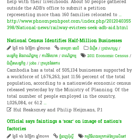
help with their livelihoods. About 50 people gathered
outside the ADB’s office to submit a petition
representing more than 160 families relocated to
...
http://www.phnompenhpost.com/index.php/2012040355
398/National-news/railway-evictees-seek-adb-aid.html
National Census Identifies Half-Million Businesses
ថ្ងៃទី ២៦ ខែវិច្ឆិកា ឆ្នាំ២០១៣
ខេមបូឌា ដេលី
ជំរឿន
/
ប្រជាសាស្ត្រ
/
សេដ្ឋកិច្ច និងពាណិជ្ជកម្ម
/
ការវិនិយោគ
/
ពាណិជ្ជកម្ម
2011 Economic Census
/
ជំរឿន​សេដ្ឋកិច្ច​
/
jobs
/
ក្រសួងផែនការ
Cambodia has a total of 505,134 businesses supported by
a workforce of 1,676,263, just 11.56 percent of the total
population, according to a nationwide economic census
released yesterday by the Ministry of Planning. Of the
total number of people employed in the country,
1,026,084, or 61.2
...

Hul Reaksmey and Philip Heijmans, P.1
Official says faintings a ‘scar’ on image of nation’s
factories
ថ្ងៃទី ១៦ ខែវិច្ឆិកា ឆ្នាំ២០១១
ភ្នំពេញប៉ុស្តិ៍
កម្មវិធី​រោង​ចក្រ​កាន់​តែ​ប្រសើរ​នៅ​