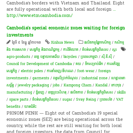
Cambodia’s borders with Vietnam and Thailand. Eight
are fully operational with both local and foreign
...
http://www.etmcambodia.com/
Cambodia's special economic zones waiting for foreign
investments
ថ្ងៃទី ៥ ខែធ្នូ ឆ្នាំ២០១៣
Xinhua News
​ផលិតកម្ម​ផ្នែក​កសិកម្ម​
/
កសិកម្ម​
និង​ ការ​នេ​សាទ​
/
សេដ្ឋកិច្ច និងពាណិជ្ជកម្ម
/
ការវិនិយោគ
/
តំបន់សេដ្ឋកិច្ចពិសេស
/
​ស្ករ
agro-products
/
ខេត្ត បន្ទាយមានជ័យ
/
bicycles
/
ប្រទេសកម្ពុជា
/
ស៊ី.ឌី.ស៊ី
/
Council for Development of Cambodia
/
គយ
/
ទឹកសម្រាប់ផឹក
/
ការ​អភិវឌ្ឍ​
សេដ្ឋកិច្ច
/
electric poles
/
ការនាំចេញ/នីហរណ
/
foot-wear
/
foreign
investments
/
garments
/
ពន្ធ​លើ​ប្រាក់ចំណូល
/
industrial zone
/
ហេដ្ឋារចនា
សម្ព័ន្ធ
/
jewelry packaging
/
jobs
/
Kampong Cham
/
Kandal
/
កោះកុង
/
manufacturing
/
ភ្នំពេញ
/
ខេត្ត​ព្រះសីហនុ​
/
ផលិតភាព
/
តំបន់សេដ្ឋកិច្ចពិសេស
/
skills
/
spare parts
/
តំបន់សេដ្ឋកិច្ចពិសេស
/
sugar
/
Svay Reing
/
ប្រទេសថៃ
/
VAT
benefits
/
យានជំនិះ
PHNOM PENH — Eight out of Cambodia’s 19 special
economic zones (SEZ) are being operational across the
country, while the rest are still waiting for both local
and foreign investors, the data from Council for