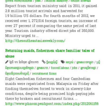
green environment
/
jobs
/
Tourism Ministry
/
tourist arrivals
Report from tourism ministry said: in 2011, it gained
2.8 million tourist arrivals and harvested for
1.9 billion US dollars. For fourth months of 2012, we
received over 1, 272,514 foreign tourists, an increase of
over 27 percent if comparing the same period of last
year. Tourism industry offered direct jobs of 350,000.
Ministry urged to
...
http://thesoutheastasiaweekly.com/
Returning maids, fishermen share familiar tales of
abuse
ថ្ងៃទី ១១ ខែមិថុនា ឆ្នាំ២០១២
ភ្នំពេញប៉ុស្តិ៍
មេខ្យល់​
/
អ្នកនេសាទកម្ពុជា
/
ស្ត្រី
ជំនួយការមេផ្ទះសញ្ជាតិកម្ពុជា
/
អ្នកនេសាទ
/
forced labour
/
jobs
/
អ្នកបម្រើ​តាម​ផ្ទះ
/
ជំនួយពីប្រទេសម៉ាឡេស៊ី​​
/
recruitment firms
Eight Cambodian fishermen and four Cambodian
maids were repatriated from Malaysia on Friday after
finding themselves forced to work in slavery-like
conditions, despite being promised high-paying jobs
there by brokers and recruitment firms.
...
http://www.phnompenhpost.com/index.php/2012061156