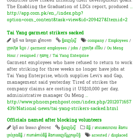
countries now risked missing their development goals.
The Enabling the Graduation of LDCs report, produced
...
http://app.com.pk/en_/index.php?
option=com_content&task=view&id=209427&Itemid=2
Tai Yang garment strikers sacked
ថ្ងៃទី ១៧ ខែកក្កដា ឆ្នាំ២០១២
ភ្នំពេញប៉ុស្តិ៍
company
/
Employees
/
ក្រុមហ៊ុន ហ្គែប
/
garment employees
/
jobs
/
ក្រុមហ៊ុន លីវីស
/
Ou Meng
Hour
/
resigned
/
កូដកម្ម
/
Tai Yang Enterprise
Garment employees who have refused to return to work
after striking for three weeks no longer have jobs at
Tai Yang Enterprise, which supplies Levi’s and Gap,
management said yesterday. Tired of strikes the
company claims are costing it US$10,000 per day,
administrative manager Ou Meng
...
http://www.phnompenhpost.com/index.php/2012071657
439/National-news/tai-yang-strikers-sacked.html
Officials named after blocking volunteers
ថ្ងៃទី ៣០ ខែមេសា ឆ្នាំ២០១៥
ភ្នំពេញប៉ុស្តិ៍
ដីធ្លី
/
គោលនយោបាយ និង​ការ
គ្រប់គ្រង​ដីធ្លី
/
ការកាន់កាប់​ដីធ្លី និង​ការចេញ​ប័ណ្ណកម្មសិទ្ធិ​
arrested
/
displaced