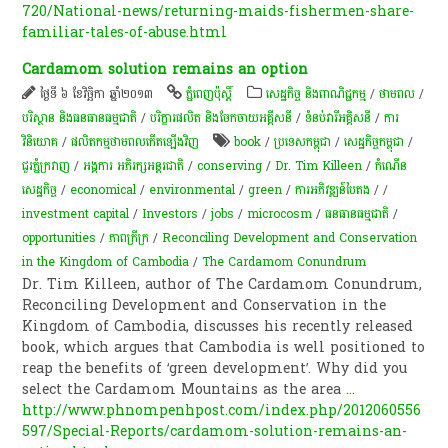
720/National-news/returning-maids-fishermen-share-
familiar-tales-of-abuse.html
Cardamom solution remains an option
ថ្ងៃទី ៦ ខែវិច្ឆិកា ឆ្នាំ២០១៣
ភ្នំពេញប៉ុស្តិ៍
សេដ្ឋកិច្ច និងពាណិជ្ជកម្ម
/
ថាមពល
/
បរិស្ថាន និងធនធានធម្មជាតិ
/
បរិក្ខារផលិត និងចែកចាយអគ្គីសនី
/
ទំនប់​វា​រី​អគ្គិសនី​
/
ការ
វិនិយោគ
/
ផលិតកម្មថាមពលកើតឡើងវិញ
book
/
ប្រទេសកម្ពុជា
/
សេដ្ឋកិច្ចកម្ពុជា
/
ជួរភ្នំក្រវាញ
/
អង្គការ អភិរក្សអន្តរជាតិ
/
conserving
/
Dr. Tim Killeen
/
កំណើន​
សេដ្ឋកិច្ច
/
economical
/
environmental
/
green
/
ការអភិវឌ្ឍន៍បៃតង
/
/
investment capital
/
Investors
/
jobs
/
microcosm
/
ធនធានធម្មជាតិ
/
opportunities
/
ភាពក្រីក្រ
/
Reconciling Development and Conservation
in the Kingdom of Cambodia
/
The Cardamom Conundrum
Dr. Tim Killeen, author of The Cardamom Conundrum,
Reconciling Development and Conservation in the
Kingdom of Cambodia, discusses his recently released
book, which argues that Cambodia is well positioned to
reap the benefits of ‘green development’. Why did you
select the Cardamom Mountains as the area
...
http://www.phnompenhpost.com/index.php/2012060556
597/Special-Reports/cardamom-solution-remains-an-