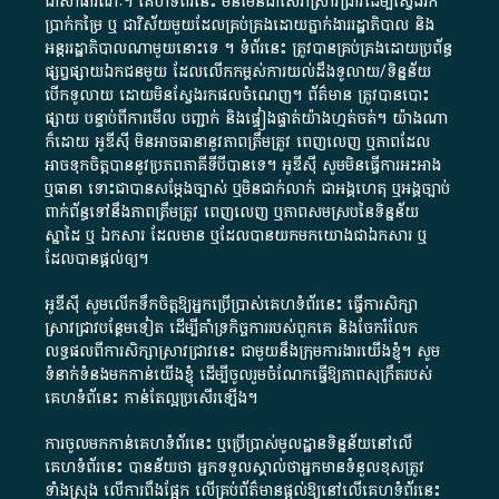
ជា​សាធារណៈ​។​ គេហទំព័រ​នេះ​ មិនមែន​ជា​សេវា​ស្រាវជ្រាវ​ដើម្បី​ស្វែងរក
ប្រាក់​កម្រៃ​ ឬ​ ជា​វិស័យ​មួយ​ដែល​គ្រប់គ្រង​ដោយ​ភ្នាក់ងារ​រដ្ឋាភិបាល​ និង ​
អន្តររដ្ឋាភិបាល​ណាមួយ​នោះ​ទេ ​។​ ទំព័រ​នេះ​ ត្រូវ​បាន​គ្រប់គ្រង​ដោយ​ប្រព័ន្ធ​
ផ្សព្វផ្សាយ​ឯកជន​មួយ​ ដែល​លើកកម្ពស់​ការ​យល់​ដឹង​ទូលាយ​/​ទិន្នន័យ​
បើក​ទូលាយ​ ដោយ​មិនស្វែង​រក​ផល​ចំណេញ​។​ ព័ត៌មាន​ ត្រូវ​បាន​បោះ
ផ្សាយ​ បន្ទាប់​ពី​ការ​មើល​ បញ្ជាក់​ និង​ផ្ទៀងផ្ទាត់​យ៉ាង​ហ្មត់ចត់​។​ យ៉ាងណា​
ក៏​ដោយ​ អូ​ឌី​ស៊ី​ មិន​អាច​ធានា​នូវ​ភាព​ត្រឹមត្រូវ​ ពេញលេញ​ ឬ​ភាព​ដែល​
អាច​ទុកចិត្ត​បាននូវ​ប្រភព​ភាគី​ទី​បី​បាន​ទេ​។​ អូ​ឌី​ស៊ី​ សូម​មិន​ធ្វើការ​អះអាង​
ឬ​ធានា​ ទោះជា​បាន​សម្តែង​ច្បាស់​ ឬ​មិន​ជាក់លាក់​ ជា​អង្គហេតុ​ ឬ​អង្គច្បាប់​
ពាក់ព័ន្ធ​ទៅ​នឹង​ភាព​ត្រឹមត្រូវ​ ពេញលេញ​ ឬ​ភាព​សម​ស្រប​នៃ​ទិន្នន័យ​
ស្នាដៃ​ ឬ​ ឯកសារ​ ដែល​មាន​ ឬ​ដែល​បាន​យក​មក​យោង​ជា​ឯកសារ​ ឬ​
ដែល​បាន​ផ្តល់​ឲ្យ​។
អូឌីស៊ី សូមលើកទឹកចិត្តឱ្យអ្នកប្រើប្រាស់គេហទំព័រនេះ ធ្វើការសិក្សា
ស្រាវជ្រាវបន្ថែមទៀត ដើម្បីគាំទ្រកិច្ចការ​របស់ពួកគេ និងចែករំលែក
លទ្ធផលពីការសិក្សាស្រាវជ្រាវនេះ ជាមួយនឹងក្រុមការងារយើងខ្ញុំ។ សូម
ទំនាក់ទំនងមកកាន់យើងខ្ញុំ
ដើម្បីចូលរួមចំណែកធ្វើឱ្យភាពសុក្រឹតរបស់
គេហទំព័នេះ កាន់តែល្អប្រសើរឡើង។
ការចូលមកកាន់គេហទំព័រនេះ ឬប្រើប្រាស់មូលដ្ឋានទិន្នន័យនៅលើ
គេហទំព័រនេះ បានន័យថា អ្នកទទួលស្គាល់ថាអ្នកមានទំនួលខុសត្រូវ
ទាំងស្រុង លើការពឹងផ្អែក លើគ្រប់ព័ត៌មានផ្តល់ឱ្យនៅលើគេហទំព័រនេះ