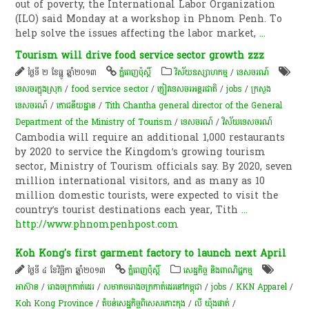
out of poverty, the International Labor Organization
(ILO) said Monday at a workshop in Phnom Penh. To
help solve the issues affecting the labor market,
...
Tourism will drive food service sector growth zzz
ថ្ងៃទី ២ ខែធ្នូ ឆ្នាំ២០១៣
ភ្នំពេញប៉ុស្តិ៍
វិស័យឧស្សាហកម្ម
/
ទេសចរណ៍
ទេសចរក្នុងស្រុក
/
food service sector
/
​ភ្ញៀវ​ទេសចរ​អន្តរ​ជាតិ
/
jobs
/
ក្រសួង
ទេសចរណ៍
/
​ភោជនីយដ្ឋាន
/
Tith Chantha general director of the General
Department of the Ministry of Tourism
/
ទេសចរណ៍
/
​វិស័យ​ទេសចរណ៍
Cambodia will require an additional 1,000 restaurants
by 2020 to service the Kingdom’s growing tourism
sector, Ministry of Tourism officials say. By 2020, seven
million international visitors, and as many as 10
million domestic tourists, were expected to visit the
country’s tourist destinations each year, Tith
...
http://www.phnompenhpost.com
Koh Kong's first garment factory to launch next April
ថ្ងៃទី ៤ ខែវិច្ឆិកា ឆ្នាំ២០១៣
ភ្នំពេញប៉ុស្តិ៍
សេដ្ឋកិច្ច និងពាណិជ្ជកម្ម
អាស៊ាន
/
រោងចក្រកាត់ដេរ
/
សមាគម​រោងចក្រ​កាត់​ដេរ​នៅ​កម្ពុជា
/
jobs
/
KKN Apparel
/
Koh Kong Province
/
តំបន់​​​សេដ្ឋ​​​កិច្ច​​​ពិសេស​​​កោះ​​​កុង​​​
/
លី យ៉ុងផាត់
/