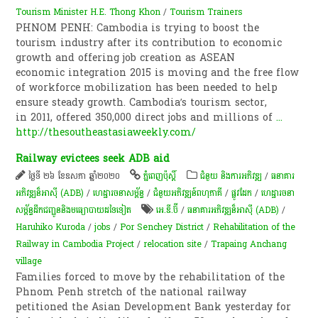
Tourism Minister H.E. Thong Khon
/
Tourism Trainers
PHNOM PENH: Cambodia is trying to boost the
tourism industry after its contribution to economic
growth and offering job creation as ASEAN
economic integration 2015 is moving and the free flow
of workforce mobilization has been needed to help
ensure steady growth. Cambodia’s tourism sector,
in 2011, offered 350,000 direct jobs and millions of
...
http://thesoutheastasiaweekly.com/
Railway evictees seek ADB aid
ថ្ងៃទី ២៦ ខែឧសភា ឆ្នាំ២០២០
ភ្នំពេញប៉ុស្តិ៍
ជំនួយ និងការអភិវឌ្ឍ
/
ធនាគារ
អភិវឌ្ឍន៏អាស៊ី (ADB)
/
ហេដ្ឋារចនាសម្ព័ន្ធ
/
ជំនួយអភិវឌ្ឍន៍ពហុភាគី
/
ផ្លូវដែក
/
ហេដ្ឋារចនា
សម្ព័ន្ធដឹកជញ្ជូននិងមធ្យោបាយដទៃទៀត
អេ.ឌី.ប៊ី
/
ធនាគារអភិវឌ្ឍន៏អាស៊ី (ADB)
/
Haruhiko Kuroda
/
jobs
/
Por Senchey District
/
Rehabilitation of the
Railway in Cambodia Project
/
relocation site
/
Trapaing Anchang
village
Families forced to move by the rehabilitation of the
Phnom Penh stretch of the national railway
petitioned the Asian Development Bank yesterday for