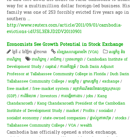
way for a multimillion dollar foreign-led business. His
family was one of 253 forcibly evicted five years ago in
southern
...
http://www.reuters.com/article/2011/09/01/cambodia-
evictions-idUSL3E8JD2DV20110901
Economists See Growth Potential in Stock Exchange
ថ្ងៃទី ៤ ខែវិច្ឆិកា ឆ្នាំ២០១៣
សំឡេង​សហរដ្ឋ​អាមេរិក (VOA)
សេដ្ឋកិច្ច និង
ពាណិជ្ជកម្ម
ពាណិជ្ជកម្ម
/
អាជីវកម្ម
/
ប្រទេសកម្ពុជា
/
Cambodian Institute of
Development Study
/
capital
/
ការអភិវឌ្ឍន៍
/
Duch Darin Adjunct
Professor at Tallahassee Community College in Florida
/
Duch Darin
Tallahassee Community College
/
សេដ្ឋកិច្ច
/
អ្នក​​​សេដ្ឋកិច្ច​​​
/
exchange
/
free-market
/
free-market system
/
អត្រា​កំណើន​ផលិតផល​ក្នុង​ស្រុក​សរុប​
(GDP)​
/
ការវិនិយោគ
/
Investors
/
ការបង្កើតការងារ
/
jobs
/
Kang
Chandararoath
/
Kang Chandararoath President of the Cambodian
Institute of Development Study
/
market
/
Profits
/
socialist
/
socialist economy
/
state-owned companies
/
ផ្លាស់ប្តូរភាគហ៊ុន
/
stocks
/
Tallahassee Community College
/
VOA
/
wealth
Cambodia has officially opened a stock exchange,