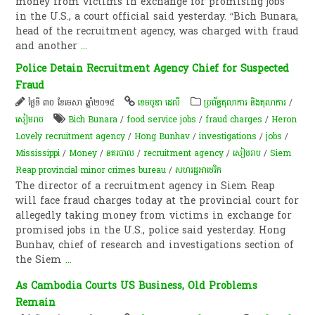
money from victims in exchange for promising jobs
in the U.S., a court official said yesterday. “Bich Bunara,
head of the recruitment agency, was charged with fraud
and another
...
Police Detain Recruitment Agency Chief for Suspected
Fraud
ថ្ងៃទី ៣០ ខែមេសា ឆ្នាំ២០១៥
ខេមបូឌា ដេលី
ប្រព័ន្ធតុលាការ និងតុលាការ
/
សៀមរាប
Bich Bunara
/
food service jobs
/
fraud charges
/
Heron
Lovely recruitment agency
/
Hong Bunhav
/
investigations
/
jobs
/
Mississippi
/
Money
/
នគរបាល
/
recruitment agency
/
សៀមរាប
/
Siem
Reap provincial minor crimes bureau
/
សហរដ្ឋអាមេរិក
The director of a recruitment agency in Siem Reap
will face fraud charges today at the provincial court for
allegedly taking money from victims in exchange for
promised jobs in the U.S., police said yesterday. Hong
Bunhav, chief of research and investigations section of
the Siem
...
As Cambodia Courts US Business, Old Problems
Remain