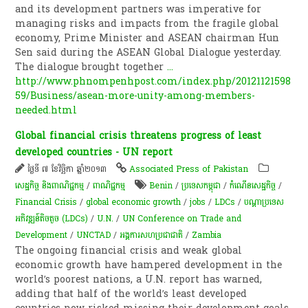
and its development partners was imperative for
managing risks and impacts from the fragile global
economy, Prime Minister and ASEAN chairman Hun
Sen said during the ASEAN Global Dialogue yesterday.
The dialogue brought together
...
http://www.phnompenhpost.com/index.php/20121121598
59/Business/asean-more-unity-among-members-
needed.html
Global financial crisis threatens progress of least
developed countries - UN report
ថ្ងៃទី ៧ ខែវិច្ឆិកា ឆ្នាំ២០១៣
Associated Press of Pakistan
សេដ្ឋកិច្ច និងពាណិជ្ជកម្ម
/
ពាណិជ្ជកម្ម
Benin
/
ប្រទេសកម្ពុជា
/
កំណើន​សេដ្ឋកិច្ច
/
Financial Crisis
/
global economic growth
/
jobs
/
LDCs
/
បណ្តា​ប្រទេស​
អភិវឌ្ឍន៍​តិច​តួច (LDCs)
/
U.N.
/
UN Conference on Trade and
Development
/
UNCTAD
/
អង្គការសហប្រជាជាតិ
/
Zambia
The ongoing financial crisis and weak global
economic growth have hampered development in the
world’s poorest nations, a U.N. report has warned,
adding that half of the world’s least developed