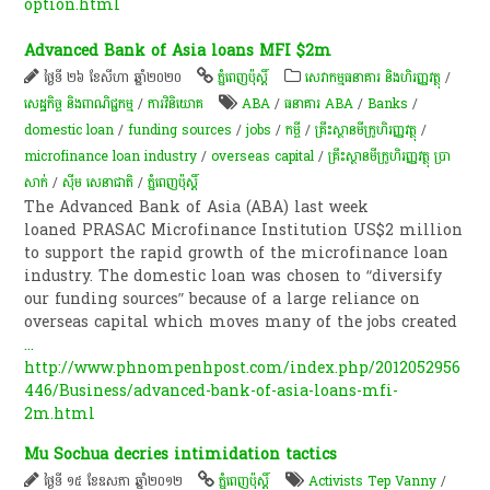
option.html
Advanced Bank of Asia loans MFI $2m
ថ្ងៃទី ២៦ ខែសីហា ឆ្នាំ២០២០
ភ្នំពេញប៉ុស្តិ៍
សេវាកម្មធនាគារ និងហិរញ្ញវត្ថុ
/
សេដ្ឋកិច្ច និងពាណិជ្ជកម្ម
/
ការវិនិយោគ
ABA
/
ធនាគារ ABA
/
Banks
/
domestic loan
/
funding sources
/
jobs
/
កម្ចី​
/
គ្រឹះស្ថានមីក្រូហិរញ្ញវត្ថុ
/
microfinance loan industry
/
overseas capital
/
គ្រឹះស្ថានមីក្រូហិរញ្ញវត្ថុ ប្រា
សាក់
/
ស៊ីម សេនាជាតិ
/
ភ្នំពេញប៉ុស្តិ៍
The Advanced Bank of Asia (ABA) last week
loaned PRASAC Microfinance Institution US$2 million
to support the rapid growth of the microfinance loan
industry. The domestic loan was chosen to “diversify
our funding sources” because of a large reliance on
overseas capital which moves many of the jobs created
...
http://www.phnompenhpost.com/index.php/2012052956
446/Business/advanced-bank-of-asia-loans-mfi-
2m.html
Mu Sochua decries intimidation tactics
ថ្ងៃទី ១៥ ខែឧសភា ឆ្នាំ២០១២
ភ្នំពេញប៉ុស្តិ៍
Activists Tep Vanny
/