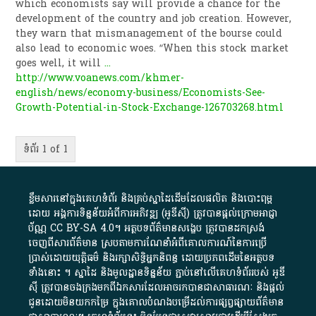
which economists say will provide a chance for the
development of the country and job creation. However,
they warn that mismanagement of the bourse could
also lead to economic woes. “When this stock market
goes well, it will
...
http://www.voanews.com/khmer-
english/news/economy-business/Economists-See-
Growth-Potential-in-Stock-Exchange-126703268.html
ទំព័រ 1 of 1
ខ្លឹមសារ​នៅ​ក្នុង​គេហទំព័រ និង​គ្រប់​ស្នា​ដៃ​ដើម​ដែល​ផលិត​ និង​បោះពុម្ព​
ដោយ​ អង្គការ​ទិន្នន័យ​អំពី​ការអភិវឌ្ឍ​​ (អូ​ឌី​ស៊ី)​ ត្រូវ​បាន​ផ្តល់​ក្រោម​អាជ្ញា
ប័ណ្ណ​
CC BY-SA 4.0
។​ អត្ថបទ​ព័ត៌មាន​សង្ខេប​ ត្រូវ​បាន​ដកស្រង់​
ចេញពី​សារព័ត៌មាន ស្របតាមការ​ណែនាំ​អំពី​គោលការណ៍​នៃ​ការ​ប្រើ
ប្រាស់​ដោយ​យុត្តិធម៌​ និង​រក្សាសិទ្ធិអ្នកនិពន្ធ ដោយ​ប្រភពដើម​នៃ​​អត្ថបទ
ទាំង​នោះ​ ។​ ស្នាដៃ​ និង​មូលដ្ឋាន​ទិន្នន័យ ​ភ្ជាប់​នៅ​លើ​គេហទំព័រ​របស់​ អូ​ឌី​
ស៊ី​ ត្រូវ​បាន​ចងក្រង​មក​ពី​ឯកសារ​ដែល​អាច​រក​បានជា​សាធារណៈ​ និង​ផ្តល់​
ជូន​ដោយ​មិន​យក​កម្រៃ​ ក្នុង​គោលបំណង​បម្រើ​ដល់ការ​ផ្សព្វផ្សាយ​ព័ត៌មាន​