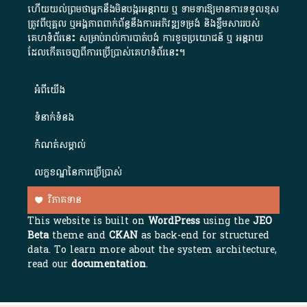
ហើយយល់ព្រមថាអ្នកនឹងមិនបង្ករអន្តរាយ ឬ ទាមទារ​ឱ្យមានការទទួលខុស​
ត្រូវពីបុគ្គល ឬអង្គភាពពាក់ព័ន្ធនឹងការអភិវឌ្ឍទម្រង់ និងខ្លឹមសាររបស់
គេហទំព័រនេះ សម្រាប់រាល់ការបាត់បង់ ការខូចប្រយោជន៍ ឬ អន្តរាយ
ដែលកើតចេញពីការប្រើប្រាស់គេហទំព័រនេះ។
អំពី​យើង​
ទំនាក់ទំនង
កំណត់សម្គាល់
លក្ខខណ្ឌនៃការប្រើប្រាស់
វិភាគទាន
This website is built on
WordPress
using the
JEO
Beta
theme and
CKAN
as back-end for structured
data. To learn more about the system architecture,
read our
documentation
.