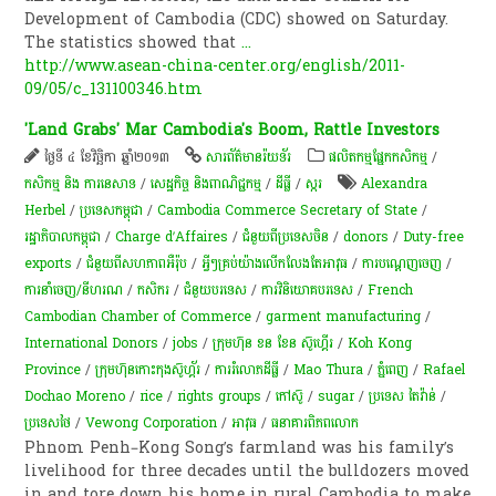
Development of Cambodia (CDC) showed on Saturday.
The statistics showed that
...
http://www.asean-china-center.org/english/2011-
09/05/c_131100346.htm
'Land Grabs' Mar Cambodia's Boom, Rattle Investors
ថ្ងៃទី ៤ ខែវិច្ឆិកា ឆ្នាំ២០១៣
សា​រព័ត៌មាន​រ៉យទ័រ​
​ផលិតកម្ម​ផ្នែក​កសិកម្ម​
/
កសិកម្ម​ និង​ ការ​នេ​សាទ​
/
សេដ្ឋកិច្ច និងពាណិជ្ជកម្ម
/
ដីធ្លី
/
​ស្ករ
Alexandra
Herbel
/
ប្រទេសកម្ពុជា
/
Cambodia Commerce Secretary of State
/
រដ្ឋាភិបាលកម្ពុជា
/
Charge d’Affaires
/
ជំនួយពីប្រទេសចិន
/
donors
/
Duty-free
exports
/
ជំនួយពីសហភាពអឺរ៉ុប
/
អ្វីៗ​គ្រប់​យ៉ាង​លើក​លែង​តែ​អាវុធ
/
ការបណ្តេញចេញ
/
ការនាំចេញ/នីហរណ
/
កសិករ
/
​ជំ​នួយបរទេស
/
ការវិនិយោគបរទេស
/
French
Cambodian Chamber of Commerce
/
garment manufacturing
/
International Donors
/
jobs
/
ក្រុមហ៊ុន ខន ខែន ស៊ូហ្គើរ
/
Koh Kong
Province
/
ក្រុមហ៊ុន​កោះកុង​ស៊ូហ្គ័រ
/
ការ​រំលោភ​ដីធ្លី​
/
Mao Thura
/
ភ្នំពេញ
/
Rafael
Dochao Moreno
/
rice
/
rights groups
/
កៅស៊ូ
/
sugar
/
ប្រទេស តៃវ៉ាន់
/
ប្រទេសថៃ
/
Vewong Corporation
/
អាវុធ​
/
ធនាគារពិភពលោក
Phnom Penh–Kong Song’s farmland was his family’s
livelihood for three decades until the bulldozers moved
in and tore down his home in rural Cambodia to make