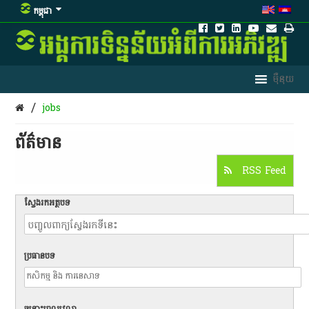
កម្ពុជា
/
jobs
ព័ត៌មាន​
RSS Feed
ស្វែងរកអត្ថបទ
ប្រធានបទ
ចន្លោះពេលវេលា