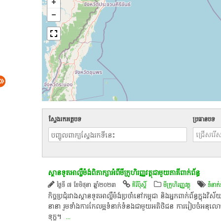
ស្វែងរកអត្ថបទ
ប្រធានបទ
ស្ថានទូត​អា​ល្លឺ​ម៉​ង់​ពិភាក្សា​អំពី​មីក្រូហិរញ្ញវត្ថុ​ជាមួយ​ភាគី​ពាក់ព័ន្ធ​
ថ្ងៃទី ៧ ខែមិថុនា ឆ្នាំ២០២៣
គិរីប៉ុស្តិ៍
មីក្រូហិរញ្ញវត្ថុ
ទំនាក់
​កិច្ចប្រជុំ​រវាង​ស្ថានទូត​អា​ល្លឺ​ម៉​ង់​ប្រចាំ​នៅ​កម្ពុជា​ និង​អ្នក​ពាក់ព័ន្ធ​ក្នុង​
នានា​ រួម​ទាំង​ការ​កែ​លម្អ​ទំនាក់ទំនង​ជាមួយ​អតិថិជន​ ការ​រៀបចំ​អនុ
ទុក្ខ​។ ​
...