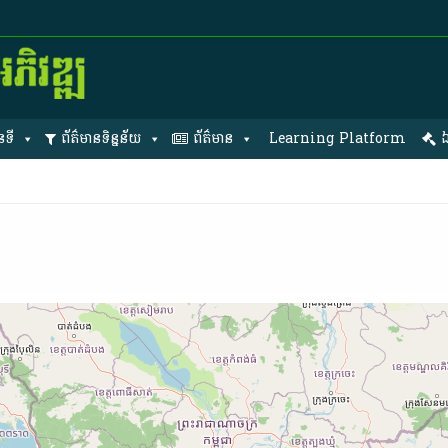
នទី
ព័ត៌មានទិន្នន័យ
ព័ត៌មាន
Learning Platform
ឯ