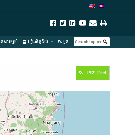
កសារច្បាប់
ឃ្លាំងទិន្នន័យ
ប្លក់
RSS Feed