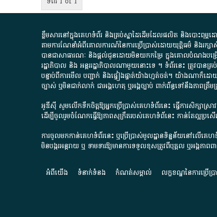
ទំព័រ 1 of 1
ខ្លឹមសារ​នៅ​ក្នុង​គេហទំព័រ និង​គ្រប់​ស្នា​ដៃ​ដើម​ដែល​ផលិត​ និង​បោះពុម្ព​ដោយ​ អង
តាមការ​ណែនាំ​អំពី​គោលការណ៍​នៃ​ការ​ប្រើប្រាស់​ដោយ​យុត្តិធម៌​ និង​រក្សាសិទ្
បានជា​សាធារណៈ​ និង​ផ្តល់​ជូន​ដោយ​មិន​យក​កម្រៃ​ ក្នុង​គោលបំណង​បម្រើ​ដល់
រដ្ឋាភិបាល​ និង ​អន្តររដ្ឋាភិបាល​ណាមួយ​នោះ​ទេ ​។​ ទំព័រ​នេះ​ ត្រូវ​បាន
បន្ទាប់​ពី​ការ​មើល​ បញ្ជាក់​ និង​ផ្ទៀងផ្ទាត់​យ៉ាង​ហ្មត់ចត់​។​ យ៉ាងណា​ក៏​ដោយ​
ច្បាស់​ ឬ​មិន​ជាក់លាក់​ ជា​អង្គហេតុ​ ឬ​អង្គច្បាប់​ ពាក់ព័ន្ធ​ទៅ​នឹង​ភា
អូឌីស៊ី សូមលើកទឹកចិត្តឱ្យអ្នកប្រើប្រាស់គេហទំព័រនេះ ធ្វើការសិក្សាស្
ដើម្បីចូលរួមចំណែកធ្វើឱ្យភាពសុក្រឹតរបស់គេហទំព័នេះ កាន់តែល្អប្រ
ការចូលមកកាន់គេហទំព័រនេះ ឬប្រើប្រាស់មូលដ្ឋានទិន្នន័យនៅលើគេហទំ
មិនបង្ករអន្តរាយ ឬ ទាមទារ​ឱ្យមានការទទួលខុស​ត្រូវពីបុគ្គល ឬអង្គភា
អំពី​យើង​
ទំនាក់ទំនង
កំណត់សម្គាល់
លក្ខខណ្ឌនៃការប្រើប្រ