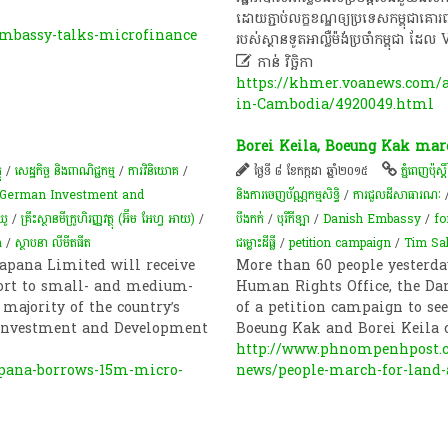
ដោយ​ភ្ជាប់​លក្ខខណ្ឌ​ឲ្យប្រទេស​កម្ពុជា​គោរព
embassy-talks-microfinance
របស់​ស្ថានទូត​អាល្លឺម៉ង់​ប្រចាំ​កម្ពុជា ​ដ

កាន់ វិច្ឆិកា
https://khmer.voanews.com/a/
in-Cambodia/4920049.html
Borei Keila, Boeung Kak mar
ុ
/
សេដ្ឋកិច្ច និងពាណិជ្ជកម្ម
/
ការវិនិយោគ
/
ថ្ងៃទី ៨ ខែកក្កដា ឆ្នាំ២០១៥
ភ្នំពេញប៉ុស្តិ៍
German Investment and
និង​ការចេញ​ប័ណ្ណកម្មសិទ្ធិ​
/
ការជួលដីសាធារណៈ
យូ
/
គ្រឹះស្ថាន​មីក្រូហិរញ្ញវត្ថុ (អ៊ឹម អែហ្វ អាយ)
/
បឹងកក់
/
បុរីកីឡា
/
Danish Embassy
/
fo
a
/
ស្ថាបនា លីមីតធីត
ជម្លោះ​ដីធ្លី
/
petition campaign
/
Tim S
apana Limited will receive
More than 60 people yesterda
port to small- and medium-
Human Rights Office, the D
majority of the country’s
of a petition campaign to se
 Investment and Development
Boeung Kak and Borei Keila 
http://www.phnompenhpost.c
pana-borrows-15m-micro-
news/people-march-for-land-a