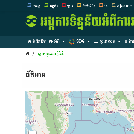
មេគង្គ
កម្ពុជា
ឡាវ
មីយ៉ាន់ម៉ា
ថៃ
វៀតណាម
ទំព័រដើម
អំពី
SDG
ប្រធានបទ
ផែ
/
ស្ថានទូត​អាល្លឺម៉ង់
ព័ត៌មាន​