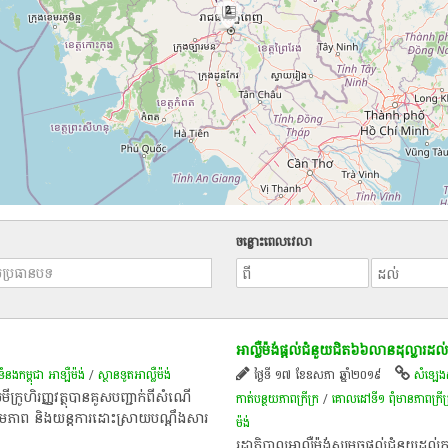
2
ចន្លោះពេលវេលា
អាល្លឺម៉ង់​ផ្តល់​ជំនួយ​ជិត​៦៦​លាន​ដុល្លារ​ដល់​ក
ទំនងកម្ពុជា អាឡឺម៉ង់
/
ស្ថានទូត​អាល្លឺម៉ង់
ថ្ងៃទី ១៧ ខែឧសភា ឆ្នាំ២០១៩
សំឡេង​
វិស័យ​មីក្រូហិរញ្ញវត្ថុ​បាន​គូសបញ្ជាក់​ពី​សំណើ​
កាត់បន្ថយភាពក្រីក្រ
/
គោលដៅ​ទី​១​ ពុំ​មាន​ភាព​ក្រីក
លោម​ភាព​ និង​យន្តការ​ដោះស្រាយ​បណ្តឹង​សារ
ម៉ង់
រដ្ឋាភិបាល​អាល្លឺម៉ង់​សម្រច​ផ្តល់​ជំនួយ​ដល់​ក