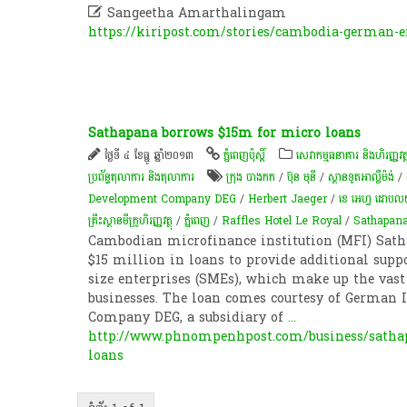

Sangeetha Amarthalingam
https://kiripost.com/stories/cambodia-german-
Sathapana borrows $15m for micro loans
ថ្ងៃទី ៤ ខែធ្នូ ឆ្នាំ២០១៣
ភ្នំពេញប៉ុស្តិ៍
សេវាកម្មធនាគារ និងហិរញ្ញវត្ថ
ប្រព័ន្ធតុលាការ និងតុលាការ
ក្រុង បាងកក
/
ប៊ុន មុនី
/
ស្ថានទូត​អាល្លឺម៉ង់
/
Development Company DEG
/
Herbert Jaeger
/
ខេ អេហ្វ ដោបល
គ្រឹះស្ថានមីក្រូ​ហិរញ្ញវត្ថុ
/
ភ្នំពេញ
/
Raffles Hotel Le Royal
/
Sathapan
Cambodian microfinance institution (MFI) Sath
$15 million in loans to provide additional sup
size enterprises (SMEs), which make up the vast 
businesses. The loan comes courtesy of German
Company DEG, a subsidiary of
...
http://www.phnompenhpost.com/business/satha
loans