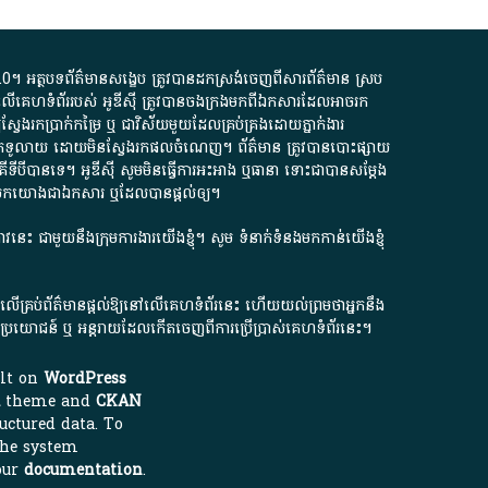
.0
។​ អត្ថបទ​ព័ត៌មាន​សង្ខេប​ ត្រូវ​បាន​ដកស្រង់​ចេញពី​សារព័ត៌មាន ស្រប
លើ​គេហទំព័រ​របស់​ អូ​ឌី​ស៊ី​ ត្រូវ​បាន​ចងក្រង​មក​ពី​ឯកសារ​ដែល​អាច​រក​
ែងរកប្រាក់​កម្រៃ​ ឬ​ ជា​វិស័យ​មួយ​ដែល​គ្រប់គ្រង​ដោយ​ភ្នាក់ងារ​
័យ​បើក​ទូលាយ​ ដោយ​មិនស្វែង​រក​ផល​ចំណេញ​។​ ព័ត៌មាន​ ត្រូវ​បាន​បោះផ្សាយ​
ទី​បី​បាន​ទេ​។​ អូ​ឌី​ស៊ី​ សូម​មិន​ធ្វើការ​អះអាង​ ឬ​ធានា​ ទោះជា​បាន​សម្តែង​
ក​មក​យោង​ជា​ឯកសារ​ ឬ​ដែល​បាន​ផ្តល់​ឲ្យ​។
ជ្រាវនេះ ជាមួយនឹងក្រុមការងារយើងខ្ញុំ។ សូម
ទំនាក់ទំនងមកកាន់យើងខ្ញុំ
ក លើគ្រប់ព័ត៌មានផ្តល់ឱ្យនៅលើគេហទំព័រនេះ ហើយយល់ព្រមថាអ្នកនឹង
ការខូចប្រយោជន៍ ឬ អន្តរាយដែលកើតចេញពីការប្រើប្រាស់គេហទំព័រនេះ។
ilt on
WordPress
theme and
CKAN
uctured data. To
the system
our
documentation
.