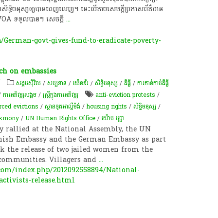
​សិទ្ធិ​មនុស្ស​ឲ្យ​បាន​ពេញ​លេញ។ ​នេះ​បើ​តាម​សេចក្តី​ប្រកាស​ព័ត៌មាន​
ែល​ VOA​ ទទួល​បាន។​​ សេចក្តី
...
German-govt-gives-fund-to-eradicate-poverty-
ch on embassies
សង្គមស៊ីវិល
/
សម្បទាន
/
យ៉េនឌ័រ
/
សិទ្ធិមនុស្ស
/
ដីធ្លី
/
ការកាន់កាប់​ដីធ្លី
/
ការ​អភិវឌ្ឍ​សង្គម
/
ស្ត្រីក្នុងការអភិវឌ្ឍ
anti-eviction protests
/
rced evictions
/
ស្ថានទូត​អាល្លឺម៉ង់
/
housing rights
/
សិទ្ធិមនុស្ស
/
akmony
/
UN Human Rights Office
/
យ៉ោម បុប្ផា
y rallied at the National Assembly, the UN
anish Embassy and the German Embassy as part
ek the release of two jailed women from the
communities. Villagers and
...
om/index.php/2012092558894/National-
ctivists-release.html