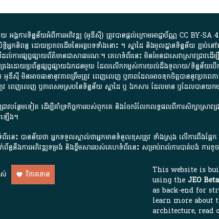
្គការ​ទិន្នន័យ​អំពី​ការអភិវឌ្ឍ​​ (អូ​ឌី​ស៊ី)​ ត្រូវ​បាន​ផ្តល់​ក្រោម​អាជ្ញាប័ណ្ណ​
CC BY-SA 4
ធិអ្នកនិពន្ធ ដោយ​ប្រភពដើម​នៃ​​អត្ថបទទាំង​នោះ​ ។​ ស្នាដៃ​ និង​មូលដ្ឋាន​ទិន្នន័យ ​ភ្ជាប់​នៅ​
ការ​ផ្សព្វផ្សាយ​ព័ត៌មាន​ជា​សាធារណៈ​។​ គេហទំព័រ​នេះ​ មិនមែន​ជា​សេវា​ស្រាវជ្រាវ​ដើម្បី​ស្វ
​គ្រប់គ្រង​ដោយ​ប្រព័ន្ធ​ផ្សព្វផ្សាយ​ឯកជន​មួយ​ ដែល​លើកកម្ពស់​ការ​យល់​ដឹង​ទូលាយ​/​ទិន្នន
 អូ​ឌី​ស៊ី​ មិន​អាច​ធានា​នូវ​ភាព​ត្រឹមត្រូវ​ ពេញលេញ​ ឬ​ភាព​ដែល​អាច​ទុកចិត្ត​បាននូវ​ប្រភព​ភាគី​
ព​ត្រឹមត្រូវ​ ពេញលេញ​ ឬ​ភាព​សម​ស្រប​នៃ​ទិន្នន័យ​ ស្នាដៃ​ ឬ​ ឯកសារ​ ដែល​មាន​ ឬ​ដែល​បាន​យ
រាវជ្រាវបន្ថែមទៀត ដើម្បីគាំទ្រកិច្ចការ​របស់ពួកគេ និងចែករំលែកលទ្ធផលពីការសិក្សាស្រាវ
សើរឡើង។
ព័រនេះ បានន័យថា អ្នកទទួលស្គាល់ថាអ្នកមានទំនួលខុសត្រូវ ទាំងស្រុង លើការពឹងផ្អែ
ពពាក់ព័ន្ធនឹងការអភិវឌ្ឍទម្រង់ និងខ្លឹមសាររបស់គេហទំព័រនេះ សម្រាប់រាល់ការបាត់បង់ 
This website is bu
ាស់
វិភាគទាន
using the
JEO Beta
as back-end for str
learn more about 
architecture, read 