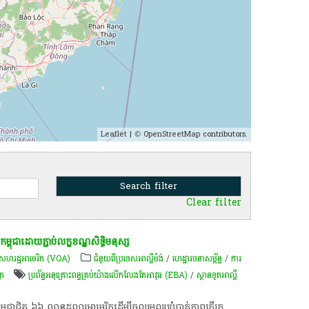
Leaflet
| ©
OpenStreetMap
contributors.
Clear filter
ម្ពុជា​ដោយ​ភ្ជាប់​លក្ខខណ្ឌ​​​សិទ្ធិ​មនុស្ស
សហរដ្ឋ​អាមេរិក (VOA)
ជំនួយពីប្រទេសអាល្លឺម៉ង់
/
ហេដ្ឋារចនាសម្ព័ន្ធ
/
ការ
្រ
ប្រព័ន្ធ​អនុ​គ្រោះ​ពន្ធ​គ្រប់​យ៉ាង​លើក​លែង​តែ​អាវុធ (EBA)
/
ស្ថានទូត​អាល្លឺ
ម្ពុជាជិត​ ៦៦ លាន​ដុល្លារ​អាមេរិក​ដើម្បី​ចូល​រួម​លុប​បំបាត់​ភាព​ក្រីក្រ