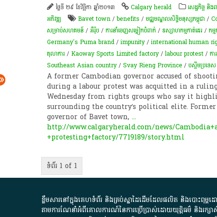
ថ្ងៃទី ២៩ ខែវិច្ឆិកា ឆ្នាំ២០១៣
Calgary herald
សេដ្ឋកិច្ច និងព
អភិវឌ្ឍ
Bavet town
/
benefits
/
មជ្ឈមណ្ឌលសិទ្ធិមនុស្សកម្ពុជា
/
C
សម្រាប់​សហគមន៍​
/
អឺរ៉ុប
/
ការ​នាំ​ចេញ​សម្លៀក​បំពាក់
/
ឧស្សាហកម្មកាត់ដេរ
/
កម្ម
Germany's Puma brand
/
impunity
/
international human ri
តុលាការ
/
Kaoway Sports Limited factory
/
labour protest
/
ការអ
Southeast Asian country
/
Svay Rieng Province
/
បស្ចឹមប្រទេស
A former Cambodian governor accused of shooti
during a labour protest was acquitted in a ruli
Wednesday from rights groups who say it highl
surrounding the country’s political elite. Forme
governor of Bavet town,
...
http://www.calgaryherald.com/news/Cambodia+a
+protesting+factory/7719189/story.html
ទំព័រ 1 of 1
ខ្លឹមសារ​នៅ​ក្នុង​គេហទំព័រ និង​គ្រប់​ស្នា​ដៃ​ដើម​ដែល​ផលិត​ និង​បោះពុម្ព​ដោយ​ អង
តាមការ​ណែនាំ​អំពី​គោលការណ៍​នៃ​ការ​ប្រើប្រាស់​ដោយ​យុត្តិធម៌​ និង​រក្សាសិទ្