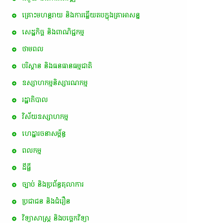
គ្រោះមហន្តរាយ និងការឆ្លើយតបក្នុងគ្រាអាសន្ន
សេដ្ឋកិច្ច និងពាណិជ្ជកម្ម
ថាមពល
បរិស្ថាន និងធនធានធម្មជាតិ
ឧស្សាហកម្មនិស្សារណកម្ម
រដ្ឋាភិបាល
វិស័យឧស្សាហកម្ម
ហេដ្ឋារចនាសម្ព័ន្ធ
ពល​កម្ម
ដីធ្លី
ច្បាប់ និងប្រព័ន្ធតុលាការ
ប្រជាជន និងជំរឿន
វិទ្យាសាស្ត្រ និងបច្ចេកវិទ្យា