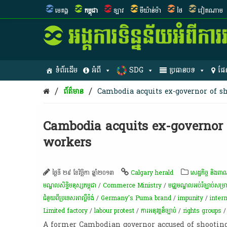
មេគង្គ
កម្ពុជា
ឡាវ
មីយ៉ាន់ម៉ា
ថៃ
វៀតណាម
ទំព័រដើម
អំពី
SDG
ប្រធានបទ
ផែ
/
/
ព័ត៌មាន
Cambodia acquits ex-governor of sh
Cambodia acquits ex-governor o
workers
ថ្ងៃទី ២៩ ខែវិច្ឆិកា ឆ្នាំ២០១៣
Calgary herald
សេដ្ឋកិច្ច និងពាណិ
មណ្ឌលសិទ្ធិមនុស្សកម្ពុជា
/
Commerce Ministry
/
មជ្ឈមណ្ឌល​អប់រំ​ច្បាប់​សម្
ជំនួយពីប្រទេសអាល្លឺម៉ង់
/
Germany's Puma brand
/
impunity
/
inter
Limited factory
/
labour protest
/
ការអនុវត្ត​ន៏​ច្បាប់
/
rights groups
A former Cambodian governor accused of shooting