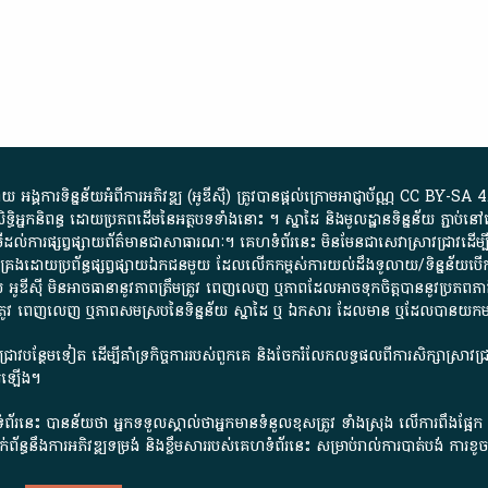
្គការ​ទិន្នន័យ​អំពី​ការអភិវឌ្ឍ​​ (អូ​ឌី​ស៊ី)​ ត្រូវ​បាន​ផ្តល់​ក្រោម​អាជ្ញាប័ណ្ណ​
CC BY-SA 4
ធិអ្នកនិពន្ធ ដោយ​ប្រភពដើម​នៃ​​អត្ថបទទាំង​នោះ​ ។​ ស្នាដៃ​ និង​មូលដ្ឋាន​ទិន្នន័យ ​ភ្ជាប់​នៅ​
ការ​ផ្សព្វផ្សាយ​ព័ត៌មាន​ជា​សាធារណៈ​។​ គេហទំព័រ​នេះ​ មិនមែន​ជា​សេវា​ស្រាវជ្រាវ​ដើម្បី​ស្វ
​គ្រប់គ្រង​ដោយ​ប្រព័ន្ធ​ផ្សព្វផ្សាយ​ឯកជន​មួយ​ ដែល​លើកកម្ពស់​ការ​យល់​ដឹង​ទូលាយ​/​ទិន្នន
 អូ​ឌី​ស៊ី​ មិន​អាច​ធានា​នូវ​ភាព​ត្រឹមត្រូវ​ ពេញលេញ​ ឬ​ភាព​ដែល​អាច​ទុកចិត្ត​បាននូវ​ប្រភព​ភាគី​
ព​ត្រឹមត្រូវ​ ពេញលេញ​ ឬ​ភាព​សម​ស្រប​នៃ​ទិន្នន័យ​ ស្នាដៃ​ ឬ​ ឯកសារ​ ដែល​មាន​ ឬ​ដែល​បាន​យ
រាវជ្រាវបន្ថែមទៀត ដើម្បីគាំទ្រកិច្ចការ​របស់ពួកគេ និងចែករំលែកលទ្ធផលពីការសិក្សាស្រាវ
សើរឡើង។
ព័រនេះ បានន័យថា អ្នកទទួលស្គាល់ថាអ្នកមានទំនួលខុសត្រូវ ទាំងស្រុង លើការពឹងផ្អែ
ពពាក់ព័ន្ធនឹងការអភិវឌ្ឍទម្រង់ និងខ្លឹមសាររបស់គេហទំព័រនេះ សម្រាប់រាល់ការបាត់បង់ 