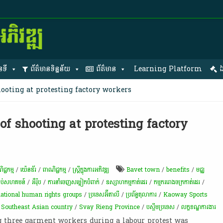
នទី
ព័ត៌មានទិន្នន័យ
ព័ត៌មាន
Learning Platform
ឯ
ooting at protesting factory workers
f shooting at protesting factory
ជ្ជកម្ម
/
យ៉េនឌ័រ
/
ពាណិជ្ជកម្ម
/
ស្ត្រីក្នុងការអភិវឌ្ឍ
Bavet town
/
benefits
/
មជ្ឈ
រាប់​សហគមន៍​
/
អឺរ៉ុប
/
ការ​នាំ​ចេញ​សម្លៀក​បំពាក់
/
ឧស្សាហកម្មកាត់ដេរ
/
កម្មករ​រោងចក្រ​កាត់ដេរ​
/
national human rights groups
/
ប្រទេសអ៊ីតាលី
/
ប្រព័ន្ធ​តុលាការ
/
Kaoway Sports
/
Southeast Asian country
/
Svay Rieng Province
/
បស្ចឹមប្រទេស
/
លក្ខខណ្ឌ​ការងារ​
 three garment workers during a labour protest was