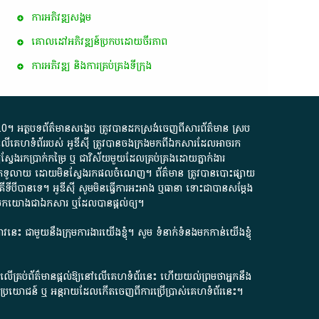
ការ​អភិវឌ្ឍ​សង្គម
គោលដៅ​អភិវឌ្ឍន៍​ប្រកបដោយ​ចីរភាព
ការអភិវឌ្ឍ និងការគ្រប់គ្រងទីក្រុង
.0
។​ អត្ថបទ​ព័ត៌មាន​សង្ខេប​ ត្រូវ​បាន​ដកស្រង់​ចេញពី​សារព័ត៌មាន ស្រប
លើ​គេហទំព័រ​របស់​ អូ​ឌី​ស៊ី​ ត្រូវ​បាន​ចងក្រង​មក​ពី​ឯកសារ​ដែល​អាច​រក​
ែងរកប្រាក់​កម្រៃ​ ឬ​ ជា​វិស័យ​មួយ​ដែល​គ្រប់គ្រង​ដោយ​ភ្នាក់ងារ​
័យ​បើក​ទូលាយ​ ដោយ​មិនស្វែង​រក​ផល​ចំណេញ​។​ ព័ត៌មាន​ ត្រូវ​បាន​បោះផ្សាយ​
ទី​បី​បាន​ទេ​។​ អូ​ឌី​ស៊ី​ សូម​មិន​ធ្វើការ​អះអាង​ ឬ​ធានា​ ទោះជា​បាន​សម្តែង​
ក​មក​យោង​ជា​ឯកសារ​ ឬ​ដែល​បាន​ផ្តល់​ឲ្យ​។
ជ្រាវនេះ ជាមួយនឹងក្រុមការងារយើងខ្ញុំ។ សូម
ទំនាក់ទំនងមកកាន់យើងខ្ញុំ
ក លើគ្រប់ព័ត៌មានផ្តល់ឱ្យនៅលើគេហទំព័រនេះ ហើយយល់ព្រមថាអ្នកនឹង
ការខូចប្រយោជន៍ ឬ អន្តរាយដែលកើតចេញពីការប្រើប្រាស់គេហទំព័រនេះ។