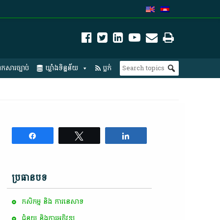
កសារច្បាប់
ឃ្លាំងទិន្នន័យ
ប្លក់
Share
Tweet
Share
ប្រធានបទ
កសិកម្ម​ និង​ ការ​នេ​សាទ​
ជំនួយ និងការអភិវឌ្ឍ