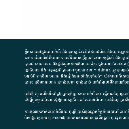
ខ្លឹមសារ​នៅ​ក្នុង​គេហទំព័រ និង​គ្រប់​ស្នា​ដៃ​ដើម​ដែល​ផលិត​ និង​បោះពុម្ព​ដោយ​ អង
តាមការ​ណែនាំ​អំពី​គោលការណ៍​នៃ​ការ​ប្រើប្រាស់​ដោយ​យុត្តិធម៌​ និង​រក្សាសិទ្
បានជា​សាធារណៈ​ និង​ផ្តល់​ជូន​ដោយ​មិន​យក​កម្រៃ​ ក្នុង​គោលបំណង​បម្រើ​ដល់
រដ្ឋាភិបាល​ និង ​អន្តររដ្ឋាភិបាល​ណាមួយ​នោះ​ទេ ​។​ ទំព័រ​នេះ​ ត្រូវ​បាន
បន្ទាប់​ពី​ការ​មើល​ បញ្ជាក់​ និង​ផ្ទៀងផ្ទាត់​យ៉ាង​ហ្មត់ចត់​។​ យ៉ាងណា​ក៏​ដោយ​
ច្បាស់​ ឬ​មិន​ជាក់លាក់​ ជា​អង្គហេតុ​ ឬ​អង្គច្បាប់​ ពាក់ព័ន្ធ​ទៅ​នឹង​ភា
អូឌីស៊ី សូមលើកទឹកចិត្តឱ្យអ្នកប្រើប្រាស់គេហទំព័រនេះ ធ្វើការសិក្សាស្
ដើម្បីចូលរួមចំណែកធ្វើឱ្យភាពសុក្រឹតរបស់គេហទំព័នេះ កាន់តែល្អប្រ
ការចូលមកកាន់គេហទំព័រនេះ ឬប្រើប្រាស់មូលដ្ឋានទិន្នន័យនៅលើគេហទំ
មិនបង្ករអន្តរាយ ឬ ទាមទារ​ឱ្យមានការទទួលខុស​ត្រូវពីបុគ្គល ឬអង្គភា