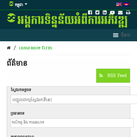
កម្ពុជា
/
insurance firm
ព័ត៌មាន​
RSS Feed
ស្វែងរកអត្ថបទ
ប្រធានបទ
ចន្លោះពេលវេលា