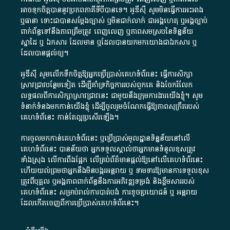
អាច​ទុកចិត្ត​បាននូវ​ប្រភព​ភាគី​ទី​បី​បាន​ទេ​។​ អូ​ឌី​ស៊ី​ សូម​មិន​ធ្វើការ​អះអាង​
ឬ​ធានា​ ទោះជា​បាន​សម្តែង​ច្បាស់​ ឬ​មិន​ជាក់លាក់​ ជា​អង្គហេតុ​ ឬ​អង្គច្បាប់​
ពាក់ព័ន្ធ​ទៅ​នឹង​ភាព​ត្រឹមត្រូវ​ ពេញលេញ​ ឬ​ភាព​សម​ស្រប​នៃ​ទិន្នន័យ​
ស្នាដៃ​ ឬ​ ឯកសារ​ ដែល​មាន​ ឬ​ដែល​បាន​យក​មក​យោង​ជា​ឯកសារ​ ឬ​
ដែល​បាន​ផ្តល់​ឲ្យ​។
អូឌីស៊ី សូមលើកទឹកចិត្តឱ្យអ្នកប្រើប្រាស់គេហទំព័រនេះ ធ្វើការសិក្សា
ស្រាវជ្រាវបន្ថែមទៀត ដើម្បីគាំទ្រកិច្ចការ​របស់ពួកគេ និងចែករំលែក
លទ្ធផលពីការសិក្សាស្រាវជ្រាវនេះ ជាមួយនឹងក្រុមការងារយើងខ្ញុំ។ សូម
ទំនាក់ទំនងមកកាន់យើងខ្ញុំ
ដើម្បីចូលរួមចំណែកធ្វើឱ្យភាពសុក្រឹតរបស់
គេហទំព័នេះ កាន់តែល្អប្រសើរឡើង។
ការចូលមកកាន់គេហទំព័រនេះ ឬប្រើប្រាស់មូលដ្ឋានទិន្នន័យនៅលើ
គេហទំព័រនេះ បានន័យថា អ្នកទទួលស្គាល់ថាអ្នកមានទំនួលខុសត្រូវ
ទាំងស្រុង លើការពឹងផ្អែក លើគ្រប់ព័ត៌មានផ្តល់ឱ្យនៅលើគេហទំព័រនេះ
ហើយយល់ព្រមថាអ្នកនឹងមិនបង្ករអន្តរាយ ឬ ទាមទារ​ឱ្យមានការទទួលខុស​
ត្រូវពីបុគ្គល ឬអង្គភាពពាក់ព័ន្ធនឹងការអភិវឌ្ឍទម្រង់ និងខ្លឹមសាររបស់
គេហទំព័រនេះ សម្រាប់រាល់ការបាត់បង់ ការខូចប្រយោជន៍ ឬ អន្តរាយ
ដែលកើតចេញពីការប្រើប្រាស់គេហទំព័រនេះ។