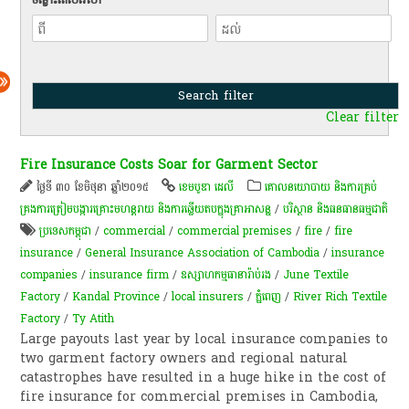
Clear filter
Fire Insurance Costs Soar for Garment Sector
ថ្ងៃទី ៣០ ខែមិថុនា ឆ្នាំ២០១៥
ខេមបូឌា ដេលី
គោលនយោបាយ និងការគ្រប់
គ្រងការត្រៀមបង្ការគ្រោះមហន្តរាយ និងការឆ្លើយតបក្នុងគ្រាអាសន្ន
/
បរិស្ថាន និងធនធានធម្មជាតិ
ប្រទេសកម្ពុជា
/
commercial
/
commercial premises
/
fire
/
fire
insurance
/
General Insurance Association of Cambodia
/
insurance
companies
/
insurance firm
/
ឧស្សាហកម្ម​ធានារ៉ាប់រង
/
June Textile
Factory
/
Kandal Province
/
local insurers
/
ភ្នំពេញ
/
River Rich Textile
Factory
/
Ty Atith
Large payouts last year by local insurance companies to
two garment factory owners and regional natural
catastrophes have resulted in a huge hike in the cost of
fire insurance for commercial premises in Cambodia,