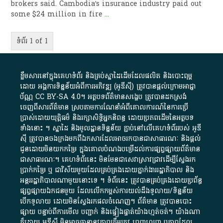
brokers said. Cambodia’s insurance industry paid out
some $24 million in fire
...
ទំព័រ 1 of 1
ខ្លឹមសារ​នៅ​ក្នុង​គេហទំព័រ និង​គ្រប់​ស្នា​ដៃ​ដើម​ដែល​ផលិត​ និង​បោះពុម្ព​
ដោយ​ អង្គការ​ទិន្នន័យ​អំពី​ការអភិវឌ្ឍ​​ (អូ​ឌី​ស៊ី)​ ត្រូវ​បាន​ផ្តល់​ក្រោម​អាជ្ញា
ប័ណ្ណ​
CC BY-SA 4.0
។​ អត្ថបទ​ព័ត៌មាន​សង្ខេប​ ត្រូវ​បាន​ដកស្រង់​
ចេញពី​សារព័ត៌មាន ស្របតាមការ​ណែនាំ​អំពី​គោលការណ៍​នៃ​ការ​ប្រើ
ប្រាស់​ដោយ​យុត្តិធម៌​ និង​រក្សាសិទ្ធិអ្នកនិពន្ធ ដោយ​ប្រភពដើម​នៃ​​អត្ថបទ
ទាំង​នោះ​ ។​ ស្នាដៃ​ និង​មូលដ្ឋាន​ទិន្នន័យ ​ភ្ជាប់​នៅ​លើ​គេហទំព័រ​របស់​ អូ​ឌី​
ស៊ី​ ត្រូវ​បាន​ចងក្រង​មក​ពី​ឯកសារ​ដែល​អាច​រក​បានជា​សាធារណៈ​ និង​ផ្តល់​
ជូន​ដោយ​មិន​យក​កម្រៃ​ ក្នុង​គោលបំណង​បម្រើ​ដល់ការ​ផ្សព្វផ្សាយ​ព័ត៌មាន​
ជា​សាធារណៈ​។​ គេហទំព័រ​នេះ​ មិនមែន​ជា​សេវា​ស្រាវជ្រាវ​ដើម្បី​ស្វែងរក
ប្រាក់​កម្រៃ​ ឬ​ ជា​វិស័យ​មួយ​ដែល​គ្រប់គ្រង​ដោយ​ភ្នាក់ងារ​រដ្ឋាភិបាល​ និង ​
អន្តររដ្ឋាភិបាល​ណាមួយ​នោះ​ទេ ​។​ ទំព័រ​នេះ​ ត្រូវ​បាន​គ្រប់គ្រង​ដោយ​ប្រព័ន្ធ​
ផ្សព្វផ្សាយ​ឯកជន​មួយ​ ដែល​លើកកម្ពស់​ការ​យល់​ដឹង​ទូលាយ​/​ទិន្នន័យ​
បើក​ទូលាយ​ ដោយ​មិនស្វែង​រក​ផល​ចំណេញ​។​ ព័ត៌មាន​ ត្រូវ​បាន​បោះ
ផ្សាយ​ បន្ទាប់​ពី​ការ​មើល​ បញ្ជាក់​ និង​ផ្ទៀងផ្ទាត់​យ៉ាង​ហ្មត់ចត់​។​ យ៉ាងណា​
ក៏​ដោយ​ អូ​ឌី​ស៊ី​ មិន​អាច​ធានា​នូវ​ភាព​ត្រឹមត្រូវ​ ពេញលេញ​ ឬ​ភាព​ដែល​