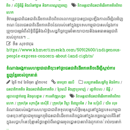
តិច
/
សិទិ្ធដីធ្លី និងលំនៅដ្ឋាន និងការបណ្តេញចេញ
ទិវា​អន្តរជាតិ​ជនជាតិ​ដើម​ភាគ​តិច​ពិភព​
លោក​
​ទិវា​អន្តរជាតិ​ជនជាតិ​ដើម​ភាគតិច​ពិភពលោក​ត្រូវ​បាន​ប្រារព្ធ​ឡើង​កាលពី​ម្សិលមិញ​
ខណៈ​ដែល​ជនជាតិ​ដើម​ភាគតិច​ដែល​រស់នៅ​ក្នុង​ប្រទេស​កម្ពុជា​បាន​សម្តែង​ការ​
ព្រួយបារម្ភ​អំពី​សិទ្ធិ​ដីធ្លី​និង​សិទ្ធិ​សេដ្ឋកិច្ច​វប្បធម៌​នយោបាយ​និង​ធនធានធម្មជាតិ​
របស់​ពួក​គេ​។​
...

ទី​ន​ សុខ​ថា​វុ​ធ​
https://www.khmertimeskh.com/50912600/indigenous-
people-express-concern-about-land-rights/
តំណាង​អង្គការ​សហប្រជាជាតិចុះ​ទៅ​ជួប​ជនជាតិដើម​ភាគតិច​ដើម្បី​ស្ដាប់​ការ​
ត្អូញត្អែរ​របស់ពួកគាត់​
ថ្ងៃទី ២៩ ខែមិថុនា ឆ្នាំ២០១៥
ខេមបូឌា ដេលី
សម្បទានដីសេដ្ឋកិច្ច និងចំការ
/
ជនជាតិភាគតិច និងជនជាតិដើមភាគតិច
/
ព្រៃឈើ និងរុក្ខាប្រមាញ់
/
រដ្ឋាភិបាល
/
ដីធ្លី
/
រដ្ឋបាលថ្នាក់ខេត្ត និងមូលដ្ឋាន
/
ការ​អភិវឌ្ឍ​សង្គម
ទិវា​អន្តរជាតិ​ជនជាតិ​ដើម​ភាគ​តិច​ពិភព​
លោក​
/
ក្រុមហ៊ុន សុកហ្វីន ខេស៊ីឌី
/
ក្រុមហ៊ុន វីឡា ឌឹវេឡុបមិន
/
វ៉ាន​​​ ហៀលី
/
យឹម លុច​
តំណាង​របស់​អង្គការ​សហប្រជាជាតិ​​ទទួល​បន្ទុក​សិទ្ធិ​មនុស្ស​​នៅ​ក្នុង​ប្រទេស​កម្ពុជា
បាន​ចុះទៅ​ជួប​ជាមួយ​អ្នក​ភូមិ​ជនជាតិ​ដើម​ភាគ​តិច​ព្នង​នៅ​ក្នុង​ខេត្ត​មណ្ឌល​គិរី​នៅ​
ក្នុង​សប្ដាហ៍​នេះ​ប៉ុន្មាន​ថ្ងៃ​បន្ទាប់ពី​អាជ្ញាធរ​មូលដ្ឋាន​បាន​រារាំង​ពួកគាត​់​រាប់​រយ​នាក់
...