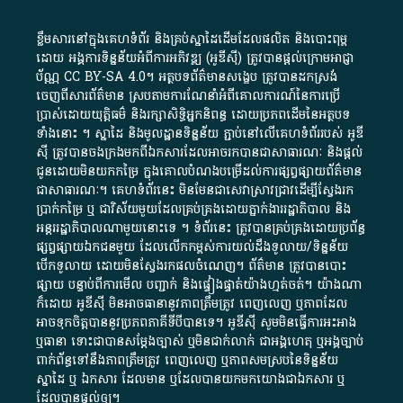
ខ្លឹមសារ​នៅ​ក្នុង​គេហទំព័រ និង​គ្រប់​ស្នា​ដៃ​ដើម​ដែល​ផលិត​ និង​បោះពុម្ព​
ដោយ​ អង្គការ​ទិន្នន័យ​អំពី​ការអភិវឌ្ឍ​​ (អូ​ឌី​ស៊ី)​ ត្រូវ​បាន​ផ្តល់​ក្រោម​អាជ្ញា
ប័ណ្ណ​
CC BY-SA 4.0
។​ អត្ថបទ​ព័ត៌មាន​សង្ខេប​ ត្រូវ​បាន​ដកស្រង់​
ចេញពី​សារព័ត៌មាន ស្របតាមការ​ណែនាំ​អំពី​គោលការណ៍​នៃ​ការ​ប្រើ
ប្រាស់​ដោយ​យុត្តិធម៌​ និង​រក្សាសិទ្ធិអ្នកនិពន្ធ ដោយ​ប្រភពដើម​នៃ​​អត្ថបទ
ទាំង​នោះ​ ។​ ស្នាដៃ​ និង​មូលដ្ឋាន​ទិន្នន័យ ​ភ្ជាប់​នៅ​លើ​គេហទំព័រ​របស់​ អូ​ឌី​
ស៊ី​ ត្រូវ​បាន​ចងក្រង​មក​ពី​ឯកសារ​ដែល​អាច​រក​បានជា​សាធារណៈ​ និង​ផ្តល់​
ជូន​ដោយ​មិន​យក​កម្រៃ​ ក្នុង​គោលបំណង​បម្រើ​ដល់ការ​ផ្សព្វផ្សាយ​ព័ត៌មាន​
ជា​សាធារណៈ​។​ គេហទំព័រ​នេះ​ មិនមែន​ជា​សេវា​ស្រាវជ្រាវ​ដើម្បី​ស្វែងរក
ប្រាក់​កម្រៃ​ ឬ​ ជា​វិស័យ​មួយ​ដែល​គ្រប់គ្រង​ដោយ​ភ្នាក់ងារ​រដ្ឋាភិបាល​ និង ​
អន្តររដ្ឋាភិបាល​ណាមួយ​នោះ​ទេ ​។​ ទំព័រ​នេះ​ ត្រូវ​បាន​គ្រប់គ្រង​ដោយ​ប្រព័ន្ធ​
ផ្សព្វផ្សាយ​ឯកជន​មួយ​ ដែល​លើកកម្ពស់​ការ​យល់​ដឹង​ទូលាយ​/​ទិន្នន័យ​
បើក​ទូលាយ​ ដោយ​មិនស្វែង​រក​ផល​ចំណេញ​។​ ព័ត៌មាន​ ត្រូវ​បាន​បោះ
ផ្សាយ​ បន្ទាប់​ពី​ការ​មើល​ បញ្ជាក់​ និង​ផ្ទៀងផ្ទាត់​យ៉ាង​ហ្មត់ចត់​។​ យ៉ាងណា​
ក៏​ដោយ​ អូ​ឌី​ស៊ី​ មិន​អាច​ធានា​នូវ​ភាព​ត្រឹមត្រូវ​ ពេញលេញ​ ឬ​ភាព​ដែល​
អាច​ទុកចិត្ត​បាននូវ​ប្រភព​ភាគី​ទី​បី​បាន​ទេ​។​ អូ​ឌី​ស៊ី​ សូម​មិន​ធ្វើការ​អះអាង​
ឬ​ធានា​ ទោះជា​បាន​សម្តែង​ច្បាស់​ ឬ​មិន​ជាក់លាក់​ ជា​អង្គហេតុ​ ឬ​អង្គច្បាប់​
ពាក់ព័ន្ធ​ទៅ​នឹង​ភាព​ត្រឹមត្រូវ​ ពេញលេញ​ ឬ​ភាព​សម​ស្រប​នៃ​ទិន្នន័យ​
ស្នាដៃ​ ឬ​ ឯកសារ​ ដែល​មាន​ ឬ​ដែល​បាន​យក​មក​យោង​ជា​ឯកសារ​ ឬ​
ដែល​បាន​ផ្តល់​ឲ្យ​។