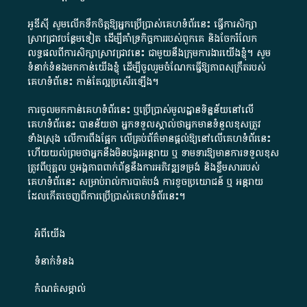
អូឌីស៊ី សូមលើកទឹកចិត្តឱ្យអ្នកប្រើប្រាស់គេហទំព័រនេះ ធ្វើការសិក្សា
ស្រាវជ្រាវបន្ថែមទៀត ដើម្បីគាំទ្រកិច្ចការ​របស់ពួកគេ និងចែករំលែក
លទ្ធផលពីការសិក្សាស្រាវជ្រាវនេះ ជាមួយនឹងក្រុមការងារយើងខ្ញុំ។ សូម
ទំនាក់ទំនងមកកាន់យើងខ្ញុំ
ដើម្បីចូលរួមចំណែកធ្វើឱ្យភាពសុក្រឹតរបស់
គេហទំព័នេះ កាន់តែល្អប្រសើរឡើង។
ការចូលមកកាន់គេហទំព័រនេះ ឬប្រើប្រាស់មូលដ្ឋានទិន្នន័យនៅលើ
គេហទំព័រនេះ បានន័យថា អ្នកទទួលស្គាល់ថាអ្នកមានទំនួលខុសត្រូវ
ទាំងស្រុង លើការពឹងផ្អែក លើគ្រប់ព័ត៌មានផ្តល់ឱ្យនៅលើគេហទំព័រនេះ
ហើយយល់ព្រមថាអ្នកនឹងមិនបង្ករអន្តរាយ ឬ ទាមទារ​ឱ្យមានការទទួលខុស​
ត្រូវពីបុគ្គល ឬអង្គភាពពាក់ព័ន្ធនឹងការអភិវឌ្ឍទម្រង់ និងខ្លឹមសាររបស់
គេហទំព័រនេះ សម្រាប់រាល់ការបាត់បង់ ការខូចប្រយោជន៍ ឬ អន្តរាយ
ដែលកើតចេញពីការប្រើប្រាស់គេហទំព័រនេះ។
អំពី​យើង​
ទំនាក់ទំនង
កំណត់សម្គាល់