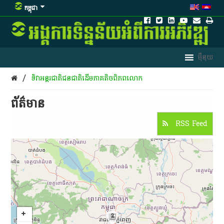
កម្ពុជា
/
ទិវា​អន្តរជាតិ​ជនជាតិ​ដើម​ភាគ​តិច​ពិភព​លោក​
ព័ត៌មាន​
RSS Feed
2