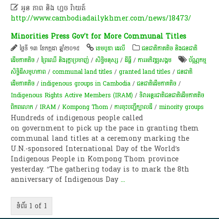

អូន ភាព និង ហ្ចច រ៉ាយត៍
http://www.cambodiadailykhmer.com/news/18473/
Minorities Press Gov't for More Communal Titles
ថ្ងៃទី ១៣ ខែកក្កដា ឆ្នាំ២០១៥
ខេមបូឌា ដេលី
ជនជាតិភាគតិច និងជនជាតិ
ដើមភាគតិច
/
ព្រៃឈើ និងរុក្ខាប្រមាញ់
/
សិទ្ធិមនុស្ស
/
ដីធ្លី
/
ការ​អភិវឌ្ឍ​សង្គម
ប័ណ្ណកម្ម
សិទ្ធិដីសមូហភាព
/
communal land titles
/
granted land titles
/
ជនជាតិ
ដើមភាគតិច
/
indigenous groups in Cambodia
/
​ជនជាតិ​ដើម​ភាគតិច​
/
Indigenous Rights Active Members (IRAM)
/
ទិវា​អន្តរជាតិ​ជនជាតិ​ដើម​ភាគ​តិច​
ពិភព​លោក​
/
IRAM
/
Kompong Thom
/
ការចុះបញ្ជីក្បាលដី
/
minority groups
Hundreds of indigenous people called
on government to pick up the pace in granting them
communal land titles at a ceremony marking the
U.N.-sponsored International Day of the World’s
Indigenous People in Kompong Thom province
yesterday. “The gathering today is to mark the 8th
anniversary of Indigenous Day
...
ទំព័រ 1 of 1