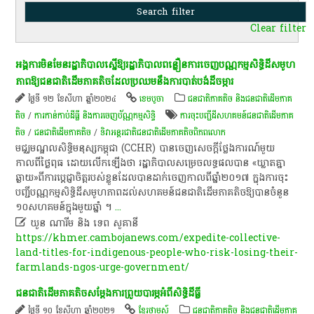
Clear filter
អង្គការ​មិនមែនរដ្ឋាភិបាល​ស្នើ​ឱ្យរដ្ឋាភិបាល​ពន្លឿន​ការចេញ​បណ្ណ​កម្មសិទ្ធិ​ដីសមូហ
ភាព​​ឱ្យ​ជនជាតិ​ដើម​ភាគតិច​ដែល​ប្រឈមនឹងការបាត់បង់​ដី​ចម្ការ
ថ្ងៃទី ១២ ខែសីហា ឆ្នាំ២០២៤
ខេ​ម​បូ​ចា
ជនជាតិភាគតិច និងជនជាតិដើមភាគ
តិច
/
ការកាន់កាប់​ដីធ្លី និង​ការចេញ​ប័ណ្ណកម្មសិទ្ធិ​
ការ​ចុះបញ្ជី​ដី​សហគមន៍​ជនជាតិ​ដើម​ភាគ
តិច​
/
ជនជាតិ​ដើម​ភាគតិច​
/
ទិវា​អន្តរជាតិ​ជនជាតិ​ដើម​ភាគ​តិច​ពិភព​លោក​
មជ្ឈមណ្ឌល​សិទ្ធិ​មនុស្ស​កម្ពុជា (CCHR) បានចេញសេចក្តីថ្លែងការណ៍មួយ
កាលពីថ្ងៃពុធ ដោយលើកឡើងថា រដ្ឋាភិបាល​​សម្រេចលទ្ធផល​បាន ​«ឃ្លាតគ្នា
ឆ្ងាយ»ពីការប្តេជ្ញាចិត្តរបស់ខ្លួន​ដែល​បាន​ដាក់​ចេញ​កាលពីឆ្នាំ២០១៧ ក្នុង​ការ​ចុះ
បញ្ជីបណ្ណ​កម្មសិទ្ធិ​ដី​សមូហភាព​​​ដល់សហគមន៍​ជនជាតិដើមភាគតិចឱ្យបាន​ចំនួន
១០សហគមន៍​ក្នុង​មួយឆ្នាំ ។
...

ឃួន ណារីម​ និង ទេព សួគានី
https://khmer.cambojanews.com/expedite-collective-
land-titles-for-indigenous-people-who-risk-losing-their-
farmlands-ngos-urge-government/
ជនជាតិ​ដើម​ភាគតិច​សម្តែង​ការ​ព្រួយបារម្ភ​អំពី​សិទ្ធិ​ដីធ្លី​
ថ្ងៃទី ១០ ខែសីហា ឆ្នាំ២០២១
ខ្មែរថាមស៍
ជនជាតិភាគតិច និងជនជាតិដើមភាគ