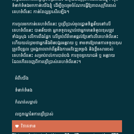
ទំនាក់ទំនងមកកាន់យើងខ្ញុំ
ដើម្បីចូលរួមចំណែកធ្វើឱ្យភាពសុក្រឹតរបស់
គេហទំព័នេះ កាន់តែល្អប្រសើរឡើង។
ការចូលមកកាន់គេហទំព័រនេះ ឬប្រើប្រាស់មូលដ្ឋានទិន្នន័យនៅលើ
គេហទំព័រនេះ បានន័យថា អ្នកទទួលស្គាល់ថាអ្នកមានទំនួលខុសត្រូវ
ទាំងស្រុង លើការពឹងផ្អែក លើគ្រប់ព័ត៌មានផ្តល់ឱ្យនៅលើគេហទំព័រនេះ
ហើយយល់ព្រមថាអ្នកនឹងមិនបង្ករអន្តរាយ ឬ ទាមទារ​ឱ្យមានការទទួលខុស​
ត្រូវពីបុគ្គល ឬអង្គភាពពាក់ព័ន្ធនឹងការអភិវឌ្ឍទម្រង់ និងខ្លឹមសាររបស់
គេហទំព័រនេះ សម្រាប់រាល់ការបាត់បង់ ការខូចប្រយោជន៍ ឬ អន្តរាយ
ដែលកើតចេញពីការប្រើប្រាស់គេហទំព័រនេះ។
អំពី​យើង​
ទំនាក់ទំនង
កំណត់សម្គាល់
លក្ខខណ្ឌនៃការប្រើប្រាស់
វិភាគទាន