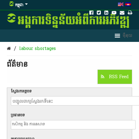
កម្ពុជា
/
labour shortages
ព័ត៌មាន​
RSS Feed
ស្វែងរកអត្ថបទ
ប្រធានបទ
ចន្លោះពេលវេលា