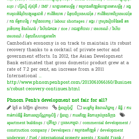
សរុប
/
ហ៊ីរ៉ូស្ស៊ី ស៊ូស៊ូគី
/
IMF
/
ហេដ្ឋារចនាសម្ព័ន្ធ
/
គម្រោង​អភិវឌ្ឍន៍ហេដ្ឋា​រចនា​សម្ព័ន្ធ​
/
អង្គ
ការមូលនិធិរូបិយវត្ថុអន្តរជាតិ
/
ការវិនិយោគ
/
ជំនួយពីប្រទេសជប៉ុន
/
​ការវិនិយោគ​ពី​ប្រទេស​ជប៉ុន
/
កង ច័ន្ទតារារ័ត្ន
/
កម្លាំងពលកម្ម
/
labour shortages
/
​អង្ករ
/
ក្រសួង​រៀបចំ​ដែនដី នគ
រូបនីយកម្ម និង​សំណង់
/
វិស័យ​ឯកជន​
/
rice
/
​រាជរដ្ឋាភិបាល
/
ទេសចរណ៍
/
​វិស័យ​
ទេសចរណ៍
/
ជំនួយពីសហរដ្ឋអាមេរិក
Cambodia’s economy is on track to maintain its robust
recovery thanks to a cocktail of private sector and
government efforts. In 2012, the Asian Development
Bank estimated that gross domestic product grew at a
rate of 7.2 per cent, an increase from a 2011
International
...
http://www.phnompenhpost.com/2013061066160/Busines
s/robust-recovery-continues.html
Phnom Penh’s development not fair for all?
ថ្ងៃទី ៣ ខែវិច្ឆិកា ឆ្នាំ២០២០
ភ្នំពេញប៉ុស្តិ៍
សេដ្ឋកិច្ច និងពាណិជ្ជកម្ម
/
ដីធ្លី
/
ការ
កាន់កាប់​ដីធ្លី និង​ការចេញ​ប័ណ្ណកម្មសិទ្ធិ​
/
ភ្នំពេញ
/
ការអភិវឌ្ឍ និងការគ្រប់គ្រងទីក្រុង
apartment buildings
/
បុរីកីឡា
/
ប្រទេសកម្ពុជា
/
commercial development
/
construction company
/
Developers
/
គម្រោងអភិវឌ្ឍន៍
/
development
underway
/
Fuel
/
international property agents
/
Knight Frank
/