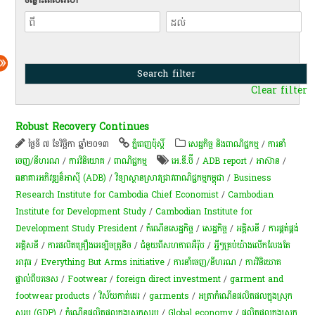
Clear filter
Robust Recovery Continues
ថ្ងៃទី ៧ ខែវិច្ឆិកា ឆ្នាំ២០១៣
ភ្នំពេញប៉ុស្តិ៍
សេដ្ឋកិច្ច និងពាណិជ្ជកម្ម
/
ការនាំ
ចេញ/នីហរណ
/
ការវិនិយោគ
/
ពាណិជ្ជកម្ម
អេ.ឌី.ប៊ី
/
ADB report
/
អាស៊ាន
/
ធនាគារអភិវឌ្ឍន៏អាស៊ី (ADB)
/
វិទ្យាស្ថានស្រាវជ្រាវពាណិជ្ជកម្មកម្ពុជា
/
Business
Research Institute for Cambodia Chief Economist
/
Cambodian
Institute for Development Study
/
Cambodian Institute for
Development Study President
/
កំណើន​សេដ្ឋកិច្ច
/
សេដ្ឋកិច្ច
/
អគ្គិសនី
/
ការផ្គត់ផ្គង់
អគ្គិសនី
/
ការផលិតគ្រឿងអេឡិចត្រូនិច
/
ជំនួយពីសហភាពអឺរ៉ុប
/
អ្វីៗ​គ្រប់​យ៉ាង​លើក​លែង​តែ​
អាវុធ
/
Everything But Arms initiative
/
ការនាំចេញ/នីហរណ
/
ការវិនិយោគ
ផ្ទាល់ពីបរទេស
/
Footwear
/
foreign direct investment
/
garment and
footwear products
/
វិស័យ​កាត់ដេរ​
/
garments
/
អត្រា​កំណើន​ផលិតផល​ក្នុង​ស្រុក​
សរុប​ (GDP)​
/
កំណើនផលិតផលក្នុងស្រុកសរុប
/
Global economy
/
ផលិតផលក្នុងស្រុក