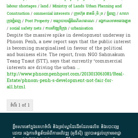
labour shortages
/
land
/
Ministry of Lands Urban Planning and
Construction
/
ommercial interests
/
ក្រុមហ៊ុន​​​ ផាន​​​អីុមិុច
/
ភ្នំពេញ
/
សាលា
ក្រុងភ្នំពេញ
/
Post Property
/
មធ្យោបាយ​ធ្វើដំណើរ​សាធារណៈ
/
​អង្គការ​សមាគម​ធាងត្នោត
/
social safety nets
/
ការអភិវឌ្ឍ​ទីក្រុង​
/
urbanisation
Despite the massive spike in development underway in
Phnom Penh, a new report says that the public interest
is becoming marginalised in favour of the political
and business elite. The report, from NGO Sahmakum
Teang Tnaut (STT), says that currently “commercial
interests are driving the urban
...
http://www.phnompenhpost.com/2013013061081/Real-
Estate/phnom-penh-s-development-not-fair-for-
all.html
ទំព័រ 1 of 1
ខ្លឹមសារ​នៅ​ក្នុង​គេហទំព័រ និង​គ្រប់​ស្នា​ដៃ​ដើម​ដែល​ផលិត​ និង​បោះពុម្ព​
ដោយ​ អង្គការ​ទិន្នន័យ​អំពី​ការអភិវឌ្ឍ​​ (អូ​ឌី​ស៊ី)​ ត្រូវ​បាន​ផ្តល់​ក្រោម​អាជ្ញា