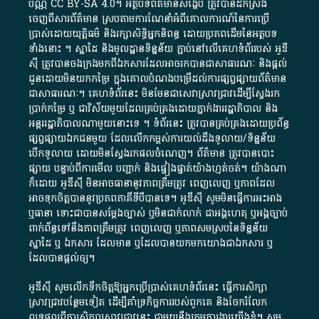
ប័ណ្ណ​
CC BY-SA 4.0
។​ អត្ថបទ​ព័ត៌មាន​សង្ខេប​ ត្រូវ​បាន​ដកស្រង់​
ចេញពី​សារព័ត៌មាន ស្របតាមការ​ណែនាំ​អំពី​គោលការណ៍​នៃ​ការ​ប្រើ
ប្រាស់​ដោយ​យុត្តិធម៌​ និង​រក្សាសិទ្ធិអ្នកនិពន្ធ ដោយ​ប្រភពដើម​នៃ​​អត្ថបទ
ទាំង​នោះ​ ។​ ស្នាដៃ​ និង​មូលដ្ឋាន​ទិន្នន័យ ​ភ្ជាប់​នៅ​លើ​គេហទំព័រ​របស់​ អូ​ឌី​
ស៊ី​ ត្រូវ​បាន​ចងក្រង​មក​ពី​ឯកសារ​ដែល​អាច​រក​បានជា​សាធារណៈ​ និង​ផ្តល់​
ជូន​ដោយ​មិន​យក​កម្រៃ​ ក្នុង​គោលបំណង​បម្រើ​ដល់ការ​ផ្សព្វផ្សាយ​ព័ត៌មាន​
ជា​សាធារណៈ​។​ គេហទំព័រ​នេះ​ មិនមែន​ជា​សេវា​ស្រាវជ្រាវ​ដើម្បី​ស្វែងរក
ប្រាក់​កម្រៃ​ ឬ​ ជា​វិស័យ​មួយ​ដែល​គ្រប់គ្រង​ដោយ​ភ្នាក់ងារ​រដ្ឋាភិបាល​ និង ​
អន្តររដ្ឋាភិបាល​ណាមួយ​នោះ​ទេ ​។​ ទំព័រ​នេះ​ ត្រូវ​បាន​គ្រប់គ្រង​ដោយ​ប្រព័ន្ធ​
ផ្សព្វផ្សាយ​ឯកជន​មួយ​ ដែល​លើកកម្ពស់​ការ​យល់​ដឹង​ទូលាយ​/​ទិន្នន័យ​
បើក​ទូលាយ​ ដោយ​មិនស្វែង​រក​ផល​ចំណេញ​។​ ព័ត៌មាន​ ត្រូវ​បាន​បោះ
ផ្សាយ​ បន្ទាប់​ពី​ការ​មើល​ បញ្ជាក់​ និង​ផ្ទៀងផ្ទាត់​យ៉ាង​ហ្មត់ចត់​។​ យ៉ាងណា​
ក៏​ដោយ​ អូ​ឌី​ស៊ី​ មិន​អាច​ធានា​នូវ​ភាព​ត្រឹមត្រូវ​ ពេញលេញ​ ឬ​ភាព​ដែល​
អាច​ទុកចិត្ត​បាននូវ​ប្រភព​ភាគី​ទី​បី​បាន​ទេ​។​ អូ​ឌី​ស៊ី​ សូម​មិន​ធ្វើការ​អះអាង​
ឬ​ធានា​ ទោះជា​បាន​សម្តែង​ច្បាស់​ ឬ​មិន​ជាក់លាក់​ ជា​អង្គហេតុ​ ឬ​អង្គច្បាប់​
ពាក់ព័ន្ធ​ទៅ​នឹង​ភាព​ត្រឹមត្រូវ​ ពេញលេញ​ ឬ​ភាព​សម​ស្រប​នៃ​ទិន្នន័យ​
ស្នាដៃ​ ឬ​ ឯកសារ​ ដែល​មាន​ ឬ​ដែល​បាន​យក​មក​យោង​ជា​ឯកសារ​ ឬ​
ដែល​បាន​ផ្តល់​ឲ្យ​។
អូឌីស៊ី សូមលើកទឹកចិត្តឱ្យអ្នកប្រើប្រាស់គេហទំព័រនេះ ធ្វើការសិក្សា
ស្រាវជ្រាវបន្ថែមទៀត ដើម្បីគាំទ្រកិច្ចការ​របស់ពួកគេ និងចែករំលែក
លទ្ធផលពីការសិក្សាស្រាវជ្រាវនេះ ជាមួយនឹងក្រុមការងារយើងខ្ញុំ។ សូម