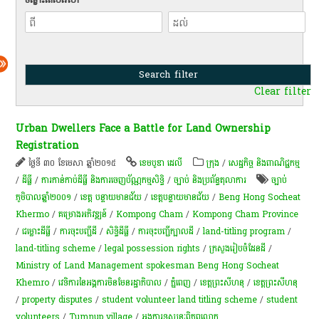
Clear filter
Urban Dwellers Face a Battle for Land Ownership
Registration
ថ្ងៃទី ៣០ ខែមេសា ឆ្នាំ២០១៥
ខេមបូឌា ដេលី
ក្រុង
/
សេដ្ឋកិច្ច និងពាណិជ្ជកម្ម
/
ដីធ្លី
/
ការកាន់កាប់​ដីធ្លី និង​ការចេញ​ប័ណ្ណកម្មសិទ្ធិ​
/
ច្បាប់ និងប្រព័ន្ធតុលាការ
ច្បាប់
ភូមិបាលឆ្នាំ២០០១
/
ខេត្ត បន្ទាយមានជ័យ
/
​ខេត្តបន្ទាយមានជ័យ​
/
Beng Hong Socheat
Khermo
/
គម្រោងអភិវឌ្ឍន៍
/
Kompong Cham
/
Kompong Cham Province
/
ជម្លោះ​ដីធ្លី
/
ការចុះបញ្ជីដី
/
សិទ្ធិ​ដីធ្លី
/
ការចុះបញ្ជីក្បាលដី
/
land-titling program
/
land-titling scheme
/
legal possession rights
/
ក្រសួង​រៀបចំ​ដែន​ដី
/
Ministry of Land Management spokesman Beng Hong Socheat
Khemro
/
វេទិការនៃអង្គការមិនមែនរដ្ឋាភិបាល
/
ភ្នំពេញ
/
ខេត្ត​ព្រះសីហនុ​
/
ខេត្តព្រះសីហនុ
/
property disputes
/
student volunteer land titling scheme
/
student
volunteers
/
Tumnup village
/
អង្គការ​ទស្សនៈ​ពិភព​លោក