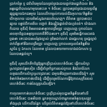
ប្រាក់​កម្រៃ​ ឬ​ ជា​វិស័យ​មួយ​ដែល​គ្រប់គ្រង​ដោយ​ភ្នាក់ងារ​រដ្ឋាភិបាល​ និង ​
អន្តររដ្ឋាភិបាល​ណាមួយ​នោះ​ទេ ​។​ ទំព័រ​នេះ​ ត្រូវ​បាន​គ្រប់គ្រង​ដោយ​ប្រព័ន្ធ​
ផ្សព្វផ្សាយ​ឯកជន​មួយ​ ដែល​លើកកម្ពស់​ការ​យល់​ដឹង​ទូលាយ​/​ទិន្នន័យ​
បើក​ទូលាយ​ ដោយ​មិនស្វែង​រក​ផល​ចំណេញ​។​ ព័ត៌មាន​ ត្រូវ​បាន​បោះ
ផ្សាយ​ បន្ទាប់​ពី​ការ​មើល​ បញ្ជាក់​ និង​ផ្ទៀងផ្ទាត់​យ៉ាង​ហ្មត់ចត់​។​ យ៉ាងណា​
ក៏​ដោយ​ អូ​ឌី​ស៊ី​ មិន​អាច​ធានា​នូវ​ភាព​ត្រឹមត្រូវ​ ពេញលេញ​ ឬ​ភាព​ដែល​
អាច​ទុកចិត្ត​បាននូវ​ប្រភព​ភាគី​ទី​បី​បាន​ទេ​។​ អូ​ឌី​ស៊ី​ សូម​មិន​ធ្វើការ​អះអាង​
ឬ​ធានា​ ទោះជា​បាន​សម្តែង​ច្បាស់​ ឬ​មិន​ជាក់លាក់​ ជា​អង្គហេតុ​ ឬ​អង្គច្បាប់​
ពាក់ព័ន្ធ​ទៅ​នឹង​ភាព​ត្រឹមត្រូវ​ ពេញលេញ​ ឬ​ភាព​សម​ស្រប​នៃ​ទិន្នន័យ​
ស្នាដៃ​ ឬ​ ឯកសារ​ ដែល​មាន​ ឬ​ដែល​បាន​យក​មក​យោង​ជា​ឯកសារ​ ឬ​
ដែល​បាន​ផ្តល់​ឲ្យ​។
អូឌីស៊ី សូមលើកទឹកចិត្តឱ្យអ្នកប្រើប្រាស់គេហទំព័រនេះ ធ្វើការសិក្សា
ស្រាវជ្រាវបន្ថែមទៀត ដើម្បីគាំទ្រកិច្ចការ​របស់ពួកគេ និងចែករំលែក
លទ្ធផលពីការសិក្សាស្រាវជ្រាវនេះ ជាមួយនឹងក្រុមការងារយើងខ្ញុំ។ សូម
ទំនាក់ទំនងមកកាន់យើងខ្ញុំ
ដើម្បីចូលរួមចំណែកធ្វើឱ្យភាពសុក្រឹតរបស់
គេហទំព័នេះ កាន់តែល្អប្រសើរឡើង។
ការចូលមកកាន់គេហទំព័រនេះ ឬប្រើប្រាស់មូលដ្ឋានទិន្នន័យនៅលើ
គេហទំព័រនេះ បានន័យថា អ្នកទទួលស្គាល់ថាអ្នកមានទំនួលខុសត្រូវ
ទាំងស្រុង លើការពឹងផ្អែក លើគ្រប់ព័ត៌មានផ្តល់ឱ្យនៅលើគេហទំព័រនេះ