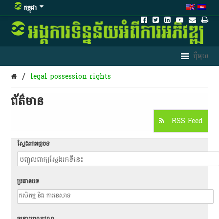
កម្ពុជា
/
legal possession rights
ព័ត៌មាន​
RSS Feed
ស្វែងរកអត្ថបទ
ប្រធានបទ
ចន្លោះពេលវេលា