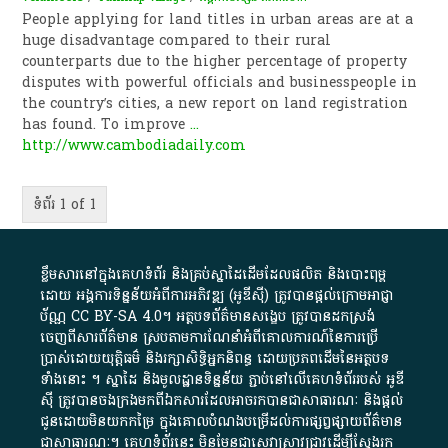
People applying for land titles in urban areas are at a
huge disadvantage compared to their rural
counterparts due to the higher percentage of property
disputes with powerful officials and businesspeople in
the country’s cities, a new report on land registration
has found. To improve
...
http://www.cambodiadaily.com
ទំព័រ 1 of 1
ខ្លឹមសារ​នៅ​ក្នុង​គេហទំព័រ និង​គ្រប់​ស្នា​ដៃ​ដើម​ដែល​ផលិត​ និង​បោះពុម្ព​
ដោយ​ អង្គការ​ទិន្នន័យ​អំពី​ការអភិវឌ្ឍ​​ (អូ​ឌី​ស៊ី)​ ត្រូវ​បាន​ផ្តល់​ក្រោម​អាជ្ញា
ប័ណ្ណ​
CC BY-SA 4.0
។​ អត្ថបទ​ព័ត៌មាន​សង្ខេប​ ត្រូវ​បាន​ដកស្រង់​
ចេញពី​សារព័ត៌មាន ស្របតាមការ​ណែនាំ​អំពី​គោលការណ៍​នៃ​ការ​ប្រើ
ប្រាស់​ដោយ​យុត្តិធម៌​ និង​រក្សាសិទ្ធិអ្នកនិពន្ធ ដោយ​ប្រភពដើម​នៃ​​អត្ថបទ
ទាំង​នោះ​ ។​ ស្នាដៃ​ និង​មូលដ្ឋាន​ទិន្នន័យ ​ភ្ជាប់​នៅ​លើ​គេហទំព័រ​របស់​ អូ​ឌី​
ស៊ី​ ត្រូវ​បាន​ចងក្រង​មក​ពី​ឯកសារ​ដែល​អាច​រក​បានជា​សាធារណៈ​ និង​ផ្តល់​
ជូន​ដោយ​មិន​យក​កម្រៃ​ ក្នុង​គោលបំណង​បម្រើ​ដល់ការ​ផ្សព្វផ្សាយ​ព័ត៌មាន​
ជា​សាធារណៈ​។​ គេហទំព័រ​នេះ​ មិនមែន​ជា​សេវា​ស្រាវជ្រាវ​ដើម្បី​ស្វែងរក