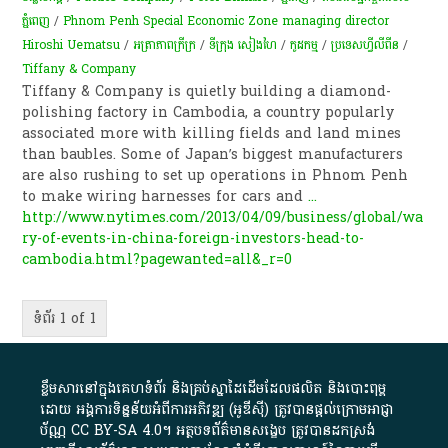
ភ្នំពេញ
/
Phnom Penh Special Economic Zone managing director
Hiroshi Uematsu
/
អត្រាភាពក្រីក្រ
/
ទីក្រុង សៀងហៃ
/
កូដកម្ម
/
ប្រទេសហ្វីលីពីន
/
Tiffany & Company
Tiffany & Company is quietly building a diamond-
polishing factory in Cambodia, a country popularly
associated more with killing fields and land mines
than baubles. Some of Japan’s biggest manufacturers
are also rushing to set up operations in Phnom Penh
to make wiring harnesses for cars and
...
http://www.nytimes.com/2013/04/09/business/global/wa
ry-of-events-in-china-foreign-investors-head-to-
cambodia.html?pagewanted=all&_r=0
ទំព័រ 1 of 1
ខ្លឹមសារ​នៅ​ក្នុង​គេហទំព័រ និង​គ្រប់​ស្នា​ដៃ​ដើម​ដែល​ផលិត​ និង​បោះពុម្ព​
ដោយ​ អង្គការ​ទិន្នន័យ​អំពី​ការអភិវឌ្ឍ​​ (អូ​ឌី​ស៊ី)​ ត្រូវ​បាន​ផ្តល់​ក្រោម​អាជ្ញា
ប័ណ្ណ​
CC BY-SA 4.0
។​ អត្ថបទ​ព័ត៌មាន​សង្ខេប​ ត្រូវ​បាន​ដកស្រង់​