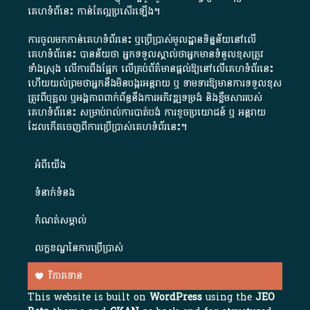
គេហទំព័នេះ កាន់តែល្អប្រសើរឡើង។
ការចូលមកកាន់គេហទំព័រនេះ ឬប្រើប្រាស់មូលដ្ឋានទិន្នន័យនៅលើ
គេហទំព័រនេះ បានន័យថា អ្នកទទួលស្គាល់ថាអ្នកមានទំនួលខុសត្រូវ
ទាំងស្រុង លើការពឹងផ្អែក លើគ្រប់ព័ត៌មានផ្តល់ឱ្យនៅលើគេហទំព័រនេះ
ហើយយល់ព្រមថាអ្នកនឹងមិនបង្ករអន្តរាយ ឬ ទាមទារ​ឱ្យមានការទទួលខុស​
ត្រូវពីបុគ្គល ឬអង្គភាពពាក់ព័ន្ធនឹងការអភិវឌ្ឍទម្រង់ និងខ្លឹមសាររបស់
គេហទំព័រនេះ សម្រាប់រាល់ការបាត់បង់ ការខូចប្រយោជន៍ ឬ អន្តរាយ
ដែលកើតចេញពីការប្រើប្រាស់គេហទំព័រនេះ។
អំពី​យើង​
ទំនាក់ទំនង
កំណត់សម្គាល់
លក្ខខណ្ឌនៃការប្រើប្រាស់
វិភាគទាន
This website is built on
WordPress
using the
JEO