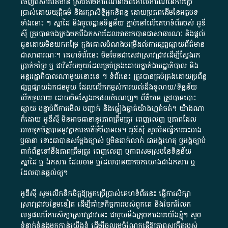
ចេញពី​សារព័ត៌មាន ស្របតាមការ​ណែនាំ​អំពី​គោលការណ៍​នៃ​ការ​ប្រើ
ប្រាស់​ដោយ​យុត្តិធម៌​ និង​រក្សាសិទ្ធិអ្នកនិពន្ធ ដោយ​ប្រភពដើម​នៃ​​អត្ថបទ
ទាំង​នោះ​ ។​ ស្នាដៃ​ និង​មូលដ្ឋាន​ទិន្នន័យ ​ភ្ជាប់​នៅ​លើ​គេហទំព័រ​របស់​ អូ​ឌី​
ស៊ី​ ត្រូវ​បាន​ចងក្រង​មក​ពី​ឯកសារ​ដែល​អាច​រក​បានជា​សាធារណៈ​ និង​ផ្តល់​
ជូន​ដោយ​មិន​យក​កម្រៃ​ ក្នុង​គោលបំណង​បម្រើ​ដល់ការ​ផ្សព្វផ្សាយ​ព័ត៌មាន​
ជា​សាធារណៈ​។​ គេហទំព័រ​នេះ​ មិនមែន​ជា​សេវា​ស្រាវជ្រាវ​ដើម្បី​ស្វែងរក
ប្រាក់​កម្រៃ​ ឬ​ ជា​វិស័យ​មួយ​ដែល​គ្រប់គ្រង​ដោយ​ភ្នាក់ងារ​រដ្ឋាភិបាល​ និង ​
អន្តររដ្ឋាភិបាល​ណាមួយ​នោះ​ទេ ​។​ ទំព័រ​នេះ​ ត្រូវ​បាន​គ្រប់គ្រង​ដោយ​ប្រព័ន្ធ​
ផ្សព្វផ្សាយ​ឯកជន​មួយ​ ដែល​លើកកម្ពស់​ការ​យល់​ដឹង​ទូលាយ​/​ទិន្នន័យ​
បើក​ទូលាយ​ ដោយ​មិនស្វែង​រក​ផល​ចំណេញ​។​ ព័ត៌មាន​ ត្រូវ​បាន​បោះ
ផ្សាយ​ បន្ទាប់​ពី​ការ​មើល​ បញ្ជាក់​ និង​ផ្ទៀងផ្ទាត់​យ៉ាង​ហ្មត់ចត់​។​ យ៉ាងណា​
ក៏​ដោយ​ អូ​ឌី​ស៊ី​ មិន​អាច​ធានា​នូវ​ភាព​ត្រឹមត្រូវ​ ពេញលេញ​ ឬ​ភាព​ដែល​
អាច​ទុកចិត្ត​បាននូវ​ប្រភព​ភាគី​ទី​បី​បាន​ទេ​។​ អូ​ឌី​ស៊ី​ សូម​មិន​ធ្វើការ​អះអាង​
ឬ​ធានា​ ទោះជា​បាន​សម្តែង​ច្បាស់​ ឬ​មិន​ជាក់លាក់​ ជា​អង្គហេតុ​ ឬ​អង្គច្បាប់​
ពាក់ព័ន្ធ​ទៅ​នឹង​ភាព​ត្រឹមត្រូវ​ ពេញលេញ​ ឬ​ភាព​សម​ស្រប​នៃ​ទិន្នន័យ​
ស្នាដៃ​ ឬ​ ឯកសារ​ ដែល​មាន​ ឬ​ដែល​បាន​យក​មក​យោង​ជា​ឯកសារ​ ឬ​
ដែល​បាន​ផ្តល់​ឲ្យ​។
អូឌីស៊ី សូមលើកទឹកចិត្តឱ្យអ្នកប្រើប្រាស់គេហទំព័រនេះ ធ្វើការសិក្សា
ស្រាវជ្រាវបន្ថែមទៀត ដើម្បីគាំទ្រកិច្ចការ​របស់ពួកគេ និងចែករំលែក
លទ្ធផលពីការសិក្សាស្រាវជ្រាវនេះ ជាមួយនឹងក្រុមការងារយើងខ្ញុំ។ សូម
ទំនាក់ទំនងមកកាន់យើងខ្ញុំ
ដើម្បីចូលរួមចំណែកធ្វើឱ្យភាពសុក្រឹតរបស់