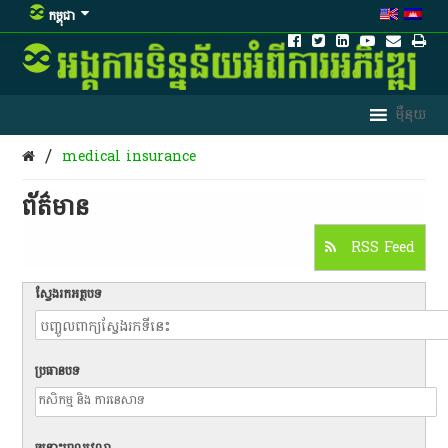
កម្ពុជា
/
medical insurance
ព័ត៌មាន​
RSS Feed
ស្វែងរកអត្ថបទ
ប្រធានបទ
ចន្លោះពេលវេលា