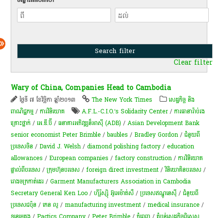
Clear filter
Wary of China, Companies Head to Cambodia
ថ្ងៃទី ៧ ខែវិច្ឆិកា ឆ្នាំ២០១៣
The New York Times
សេដ្ឋកិច្ច និង
ពាណិជ្ជកម្ម
/
ការវិនិយោគ
A.F.L.-C.I.O.’s Solidarity Center
/
ការធានារ៉ាប់រង
គ្រោះថ្នាក់
/
អេ.ឌី.ប៊ី
/
ធនាគារអភិវឌ្ឍន៏អាស៊ី (ADB)
/
Asian Development Bank
senior economist Peter Brimble
/
baubles
/
Bradley Gordon
/
ជំនួយពី
ប្រទេសចិន
/
David J. Welsh
/
diamond polishing factory
/
education
allowances
/
European companies
/
factory construction
/
ការវិនិយោគ
ផ្ទាល់ពីបរទេស
/
ក្រុមហ៊ុនបរទេស
/
foreign direct investment
/
វិនិយោគិនបរទេស
/
រោងចក្រកាត់ដេរ
/
Garment Manufacturers Association in Cambodia
Secretary General Ken Loo
/
ហ៊ីរ៉ូស្ស៊ិ អ៊ូអេម៉ាត់សឺ
/
ប្រទេសឥណ្ឌូនេស៊ី
/
ជំនួយពី
ប្រទេសជប៉ុន
/
កេន លូ
/
manufacturing investment
/
medical insurance
/
ទន្លេមេគង្គ
/
Pactics Company
/
Peter Brimble
/
ភ្នំពេញ
/
តំបន់​សេដ្ឋកិច្ច​ពិសេស