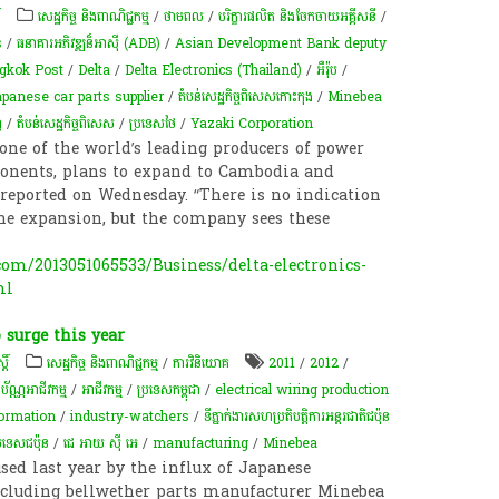
៍
សេដ្ឋកិច្ច និងពាណិជ្ជកម្ម
/
ថាមពល
/
បរិក្ខារផលិត និងចែកចាយអគ្គីសនី
/
s
/
ធនាគារអភិវឌ្ឍន៏អាស៊ី (ADB)
/
Asian Development Bank deputy
gkok Post
/
Delta
/
Delta Electronics (Thailand)
/
អឺរ៉ុប
/
panese car parts supplier
/
តំបន់​​​សេដ្ឋ​​​កិច្ច​​​ពិសេស​​​កោះ​​​កុង​​​
/
Minebea
ញ
/
តំបន់សេដ្ឋកិច្ចពិសេស
/
ប្រទេសថៃ
/
Yazaki Corporation
 one of the world’s leading producers of power
ponents, plans to expand to Cambodia and
eported on Wednesday. “There is no indication
the expansion, but the company sees these
m/2013051065533/Business/delta-electronics-
ml
surge this year
តិ៍
សេដ្ឋកិច្ច និងពាណិជ្ជកម្ម
/
ការវិនិយោគ
2011
/
2012
/
ាប័ណ្ណអាជីវកម្ម
/
អាជីវកម្ម
/
ប្រទេសកម្ពុជា
/
electrical wiring production
formation
/
industry-watchers
/
ទីភ្នាក់ងារ​សហប្រតិបត្តិការ​អន្តរជាតិ​ជប៉ុន
្រទេស​ជប៉ុន
/
ជេ អាយ ស៊ី អេ
/
manufacturing
/
Minebea
sed last year by the influx of Japanese
cluding bellwether parts manufacturer Minebea