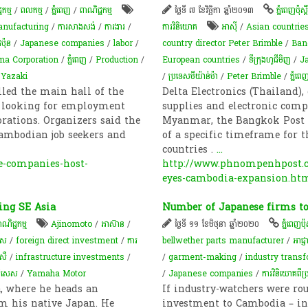
ជកម្ម
/
ពល​កម្ម
/
ភ្នំពេញ
/
ពាណិជ្ជកម្ម
ថ្ងៃទី ៧ ខែវិច្ឆិកា ឆ្នាំ២០១៣
ភ្នំពេញប៉ុស្តិ
anufacturing
/
ការសាងសង់
/
ការងារ
/
ការវិនិយោគ
អាស៊ី
/
Asian countrie
ប៉ុន
/
Japanese companies
/
labor
/
country director Peter Brimble
/
Ban
ma Corporation
/
ភ្នំពេញ
/
Production
/
European countries
/
ទីក្រុងហូជីមិញ
/
Ja
/
Yazaki
/
ប្រទេសមីយ៉ាន់ម៉ា
/
Peter Brimble
/
ភ្នំពេ
lled the main hall of the
Delta Electronics (Thailand),
 looking for employment
supplies and electronic com
rations. Organizers said the
Myanmar, the Bangkok Post r
Cambodian job seekers and
of a specific timeframe for 
countries .
...
e-companies-host-
http://www.phnompenhpost.co
eyes-cambodia-expansion.ht
ing SE Asia
Number of Japanese firms to 
ាណិជ្ជកម្ម
Ajinomoto
/
អាស៊ាន
/
ថ្ងៃទី ១១ ខែមិថុនា ឆ្នាំ២០២០
ភ្នំពេញប៉ុស្
េស
/
foreign direct investment
/
ការ
bellwether parts manufacturer
/
អាជ្ញ
់សឺ
/
infrastructure investments
/
/
garment-making
/
industry trans
ចពិសេស
/
Yamaha Motor
/
Japanese companies
/
​ការវិនិយោគ​ពី​ប
, where he heads an
If industry-watchers were rou
om his native Japan. He
investment to Cambodia – in