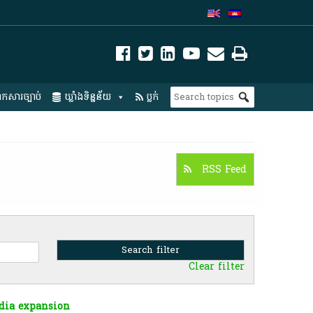
កសារច្បាប់
ឃ្លាំងទិន្នន័យ
ប្លក់
RSS Feed
Clear filter
odia expansion