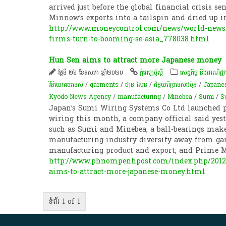
arrived just before the global financial crisis s
Minnow’s exports into a tailspin and dried up 
http://www.moneycontrol.com/news/world-news/
firms-turn-to-booming-se-asia_778038.html
Hun Sen aims to attract more Japanese money
ថ្ងៃទី ២៦ ខែឧសភា ឆ្នាំ២០២០
ភ្នំពេញប៉ុស្តិ៍
សេដ្ឋកិច្ច និងពាណិជ្ជក
វិនិយោគបរទេស
/
garments
/
ហ៊ុន សែន
/
ជំនួយពីប្រទេសជប៉ុន
/
Japanes
Kyodo News Agency
/
manufacturing
/
Minebea
/
Sumi
/
S
Japan’s Sumi Wiring Systems Co Ltd launched p
wiring this month, a company official said yes
such as Sumi and Minebea, a ball-bearings make
manufacturing industry diversify away from ga
manufacturing product and export, and Prime 
http://www.phnompenhpost.com/index.php/2012
aims-to-attract-more-japanese-money.html
ទំព័រ 1 of 1