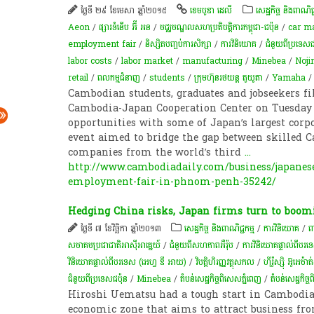
ថ្ងៃទី ២៩ ខែមេសា ឆ្នាំ២០១៥
ខេមបូឌា ដេលី
សេដ្ឋកិច្ច និងពាណិជ្
Aeon
/
ផ្សារទំនើប អ៊ី អន
/
មជ្ឈមណ្ឌល​សហ​​ប្រតិបត្តិការ​កម្ពុជា​-ជប៉ុន
/
car m
employment fair
/
និស្សិតបញ្ចប់ការសិក្សា
/
ការវិនិយោគ
/
ជំនួយពីប្រទេសជ
labor costs
/
labor market
/
manufacturing
/
Minebea
/
Noji
retail
/
ពលកម្មជំនាញ
/
students
/
ក្រុមហ៊ុនរថយន្ត តូយូតា
/
Yamaha
Cambodian students, graduates and jobseekers fi
Cambodia-Japan Cooperation Center on Tuesday
opportunities with some of Japan’s largest corpo
event aimed to bridge the gap between skilled 
companies from the world’s third
...
http://www.cambodiadaily.com/business/japanes
employment-fair-in-phnom-penh-35242/
Hedging China risks, Japan firms turn to boom
ថ្ងៃទី ៧ ខែវិច្ឆិកា ឆ្នាំ២០១៣
សេដ្ឋកិច្ច និងពាណិជ្ជកម្ម
/
ការវិនិយោគ
/
ព
សមាគមប្រជាជាតិអាស៊ីអាគ្នេយ៍
/
ជំនួយពីសហភាពអឺរ៉ុប
/
ការវិនិយោគផ្ទាល់ពីបរទ
វិនិយោគផ្ទាល់ពីបរទេស (អេហ្វ ឌី អាយ)
/
វិបត្តិហិរញ្ញវត្ថុសកល
/
ហ៊ីរ៉ូស្ស៊ិ អ៊ូអេម៉ាត
ជំនួយពីប្រទេសជប៉ុន
/
Minebea
/
តំបន់​សេដ្ឋកិច្ច​ពិសេសភ្នំពេញ
/
តំបន់សេដ្ឋកិច្
Hiroshi Uematsu had a tough start in Cambodia
economic zone that aims to attract business fr