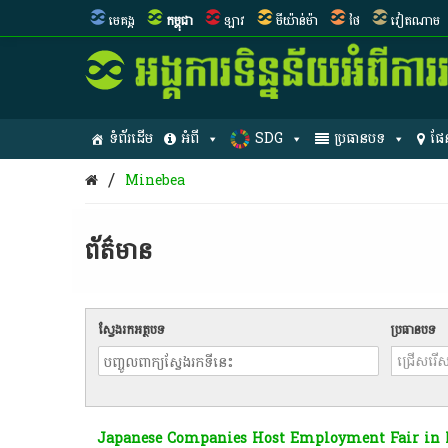
មេគង្គ
កម្ពុជា
ឡាវ
មីយ៉ាន់ម៉ា
ថៃ
វៀតណាម
ទំព័រដើម
អំពី
SDG
ប្រធានបទ
ផែ
/
Minebea
ព័ត៌មាន​
ស្វែងរកអត្ថបទ
ប្រធានបទ
Japanese Companies Host Employment Fair i