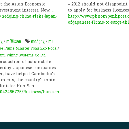
ent the Asian Economic
– 2012 should not disappoint
investment interest. Now,
...
to apply for business licence
hedging-china-risks-japan-
http://www.phnompenhpost.c
of-japanese-firms-to-surge-th
ម្ម
/
ការវិនិយោគ
ពាណិជ្ជកម្ម
/
ការ
e Prime Minister Yohishiko Noda
/
umi Wiring Systems Co Ltd
roduction of automobile
terday. Japanese companies
r, have helped Cambodia’s
rments, the country’s main
Minister Hun Sen
...
042455725/Business/hun-sen-