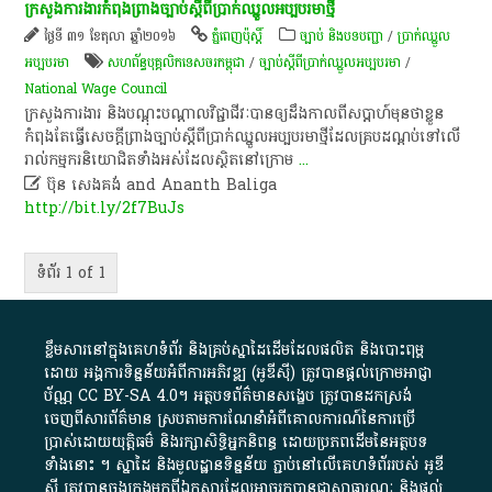
ក្រសួង​ការងារ​កំពុង​ព្រាង​ច្បាប់​ស្ដីពី​ប្រាក់​ឈ្នួល​អប្បបរមា​ថ្មី
ថ្ងៃទី ៣១ ខែតុលា ឆ្នាំ២០១៦
ភ្នំពេញប៉ុស្តិ៍
ច្បាប់ និងបទបញ្ជា
/
ប្រាក់ឈ្នួល
អប្បបរមា
សហ​ព័ន្ធ​បុគ្គលិក​ទេសចរ​កម្ពុជា​
/
ច្បាប់​​​ស្តីពី​​ប្រាក់​ឈ្នួល​អប្បបរមា​​
/
National Wage Council
ក្រសួង​ការងារ​ និង​បណ្ដុះបណ្ដាល​វិជ្ជាជីវៈ​បាន​ឲ្យ​ដឹង​កាលពី​សប្តាហ៍​មុន​ថា​ខ្លួន​
កំពុង​​តែ​ធ្វើ​សេចក្តី​ព្រាង​ច្បាប់​​​ស្តីពី​​ប្រាក់​ឈ្នួល​អប្បបរមា​​ថ្មី​ដែល​គ្របដណ្តប់​​ទៅ​លើ​
រាល់​កម្មករ​និយោជិត​ទាំងអស់​​ដែល​ស្ថិត​​នៅ​ក្រោម​
...

ប៊ុន សេងគង់ and Ananth Baliga
http://bit.ly/2f7BuJs
ទំព័រ 1 of 1
ខ្លឹមសារ​នៅ​ក្នុង​គេហទំព័រ និង​គ្រប់​ស្នា​ដៃ​ដើម​ដែល​ផលិត​ និង​បោះពុម្ព​
ដោយ​ អង្គការ​ទិន្នន័យ​អំពី​ការអភិវឌ្ឍ​​ (អូ​ឌី​ស៊ី)​ ត្រូវ​បាន​ផ្តល់​ក្រោម​អាជ្ញា
ប័ណ្ណ​
CC BY-SA 4.0
។​ អត្ថបទ​ព័ត៌មាន​សង្ខេប​ ត្រូវ​បាន​ដកស្រង់​
ចេញពី​សារព័ត៌មាន ស្របតាមការ​ណែនាំ​អំពី​គោលការណ៍​នៃ​ការ​ប្រើ
ប្រាស់​ដោយ​យុត្តិធម៌​ និង​រក្សាសិទ្ធិអ្នកនិពន្ធ ដោយ​ប្រភពដើម​នៃ​​អត្ថបទ
ទាំង​នោះ​ ។​ ស្នាដៃ​ និង​មូលដ្ឋាន​ទិន្នន័យ ​ភ្ជាប់​នៅ​លើ​គេហទំព័រ​របស់​ អូ​ឌី​
ស៊ី​ ត្រូវ​បាន​ចងក្រង​មក​ពី​ឯកសារ​ដែល​អាច​រក​បានជា​សាធារណៈ​ និង​ផ្តល់​