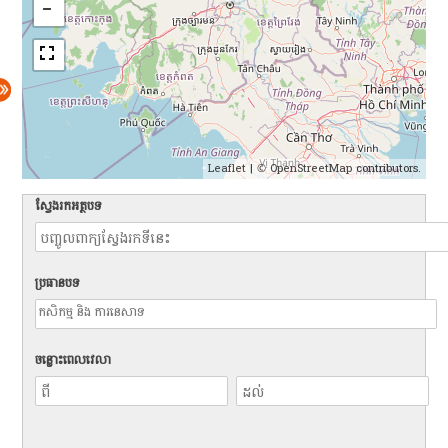
Leaflet
| ©
OpenStreetMap
contributors.
ស្វែងរកអត្ថបទ
ប្រធានបទ
ចន្លោះពេលវេលា