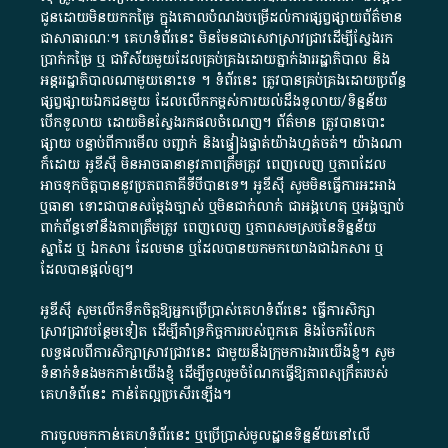
ជូន​ដោយ​មិន​យក​កម្រៃ​ ក្នុង​គោលបំណង​បម្រើ​ដល់ការ​ផ្សព្វផ្សាយ​ព័ត៌មាន​
ជា​សាធារណៈ​។​ គេហទំព័រ​នេះ​ មិនមែន​ជា​សេវា​ស្រាវជ្រាវ​ដើម្បី​ស្វែងរក
ប្រាក់​កម្រៃ​ ឬ​ ជា​វិស័យ​មួយ​ដែល​គ្រប់គ្រង​ដោយ​ភ្នាក់ងារ​រដ្ឋាភិបាល​ និង ​
អន្តររដ្ឋាភិបាល​ណាមួយ​នោះ​ទេ ​។​ ទំព័រ​នេះ​ ត្រូវ​បាន​គ្រប់គ្រង​ដោយ​ប្រព័ន្ធ​
ផ្សព្វផ្សាយ​ឯកជន​មួយ​ ដែល​លើកកម្ពស់​ការ​យល់​ដឹង​ទូលាយ​/​ទិន្នន័យ​
បើក​ទូលាយ​ ដោយ​មិនស្វែង​រក​ផល​ចំណេញ​។​ ព័ត៌មាន​ ត្រូវ​បាន​បោះ
ផ្សាយ​ បន្ទាប់​ពី​ការ​មើល​ បញ្ជាក់​ និង​ផ្ទៀងផ្ទាត់​យ៉ាង​ហ្មត់ចត់​។​ យ៉ាងណា​
ក៏​ដោយ​ អូ​ឌី​ស៊ី​ មិន​អាច​ធានា​នូវ​ភាព​ត្រឹមត្រូវ​ ពេញលេញ​ ឬ​ភាព​ដែល​
អាច​ទុកចិត្ត​បាននូវ​ប្រភព​ភាគី​ទី​បី​បាន​ទេ​។​ អូ​ឌី​ស៊ី​ សូម​មិន​ធ្វើការ​អះអាង​
ឬ​ធានា​ ទោះជា​បាន​សម្តែង​ច្បាស់​ ឬ​មិន​ជាក់លាក់​ ជា​អង្គហេតុ​ ឬ​អង្គច្បាប់​
ពាក់ព័ន្ធ​ទៅ​នឹង​ភាព​ត្រឹមត្រូវ​ ពេញលេញ​ ឬ​ភាព​សម​ស្រប​នៃ​ទិន្នន័យ​
ស្នាដៃ​ ឬ​ ឯកសារ​ ដែល​មាន​ ឬ​ដែល​បាន​យក​មក​យោង​ជា​ឯកសារ​ ឬ​
ដែល​បាន​ផ្តល់​ឲ្យ​។
អូឌីស៊ី សូមលើកទឹកចិត្តឱ្យអ្នកប្រើប្រាស់គេហទំព័រនេះ ធ្វើការសិក្សា
ស្រាវជ្រាវបន្ថែមទៀត ដើម្បីគាំទ្រកិច្ចការ​របស់ពួកគេ និងចែករំលែក
លទ្ធផលពីការសិក្សាស្រាវជ្រាវនេះ ជាមួយនឹងក្រុមការងារយើងខ្ញុំ។ សូម
ទំនាក់ទំនងមកកាន់យើងខ្ញុំ
ដើម្បីចូលរួមចំណែកធ្វើឱ្យភាពសុក្រឹតរបស់
គេហទំព័នេះ កាន់តែល្អប្រសើរឡើង។
ការចូលមកកាន់គេហទំព័រនេះ ឬប្រើប្រាស់មូលដ្ឋានទិន្នន័យនៅលើ