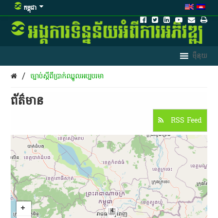
កម្ពុជា
/
ច្បាប់​​​ស្តីពី​​ប្រាក់​ឈ្នួល​អប្បបរមា​​
ព័ត៌មាន​
RSS Feed
4