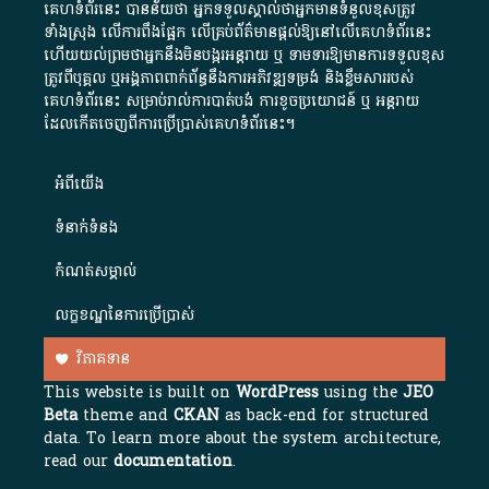
គេហទំព័រនេះ បានន័យថា អ្នកទទួលស្គាល់ថាអ្នកមានទំនួលខុសត្រូវ
ទាំងស្រុង លើការពឹងផ្អែក លើគ្រប់ព័ត៌មានផ្តល់ឱ្យនៅលើគេហទំព័រនេះ
ហើយយល់ព្រមថាអ្នកនឹងមិនបង្ករអន្តរាយ ឬ ទាមទារ​ឱ្យមានការទទួលខុស​
ត្រូវពីបុគ្គល ឬអង្គភាពពាក់ព័ន្ធនឹងការអភិវឌ្ឍទម្រង់ និងខ្លឹមសាររបស់
គេហទំព័រនេះ សម្រាប់រាល់ការបាត់បង់ ការខូចប្រយោជន៍ ឬ អន្តរាយ
ដែលកើតចេញពីការប្រើប្រាស់គេហទំព័រនេះ។
អំពី​យើង​
ទំនាក់ទំនង
កំណត់សម្គាល់
លក្ខខណ្ឌនៃការប្រើប្រាស់
វិភាគទាន
This website is built on
WordPress
using the
JEO
Beta
theme and
CKAN
as back-end for structured
data. To learn more about the system architecture,
read our
documentation
.