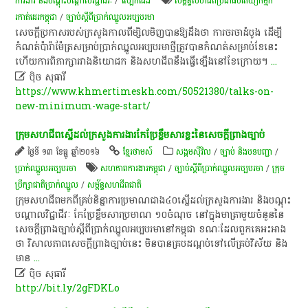
ការងារ និងបណ្តុះបណ្តាលវិជ្ជាជីវៈ
/
ស្បែកជើង​
សម្ព័ន្ធ​សហជីព​ប្រជាធិបតេយ្យកម្មក
រកាត់ដេរកម្ពុជា
/
ច្បាប់​​​ស្តីពី​​ប្រាក់​ឈ្នួល​អប្បបរមា​​
សេចក្តី​ប្រកាស​របស់​ក្រសួង​កាលពី​ម្សិលមិញ​បានឱ្យ​ដឹង​ថា​ ការ​ចរចា​ដំបូង​ ដើម្បី​
កំណត់​ប៉ារ៉ាម៉ែត្រ​សម្រាប់​ប្រាក់​ឈ្នួល​អប្បបរមា​ថ្មី​ត្រូវ​បាន​កំណត់​សម្រាប់​ខែ​នេះ​
ហើយ​ការ​ពិភាក្សា​រវាង​និយោជក​ និង​សហជីព​នឹង​ធ្វើ​ឡើង​នៅ​ខែ​ក្រោយ​។​
...

ប៉ិច សុធារី
https://www.khmertimeskh.com/50521380/talks-on-
new-minimum-wage-start/
ក្រុម​សហជីពស្នើដល់​ក្រសួងការងារ​កែប្រែខ្លឹមសារខ្លះ​នៃ​សេចក្តី​ព្រាងច្បាប់
ថ្ងៃទី ១៣ ខែធ្នូ ឆ្នាំ២០១៦
ខ្មែរថាមស៍
សង្គមស៊ីវិល
/
ច្បាប់ និងបទបញ្ជា
/
ប្រាក់ឈ្នួលអប្បបរមា
សហភាពការ​ងារ​កម្ពុជា​
/
ច្បាប់​​​ស្តីពី​​ប្រាក់​ឈ្នួល​អប្បបរមា​​
/
ក្រុម
ប្រឹក្សា​ជាតិ​ប្រាក់​ឈ្នួល
/
សម្ព័ន្ធ​សហជីព​ជាតិ
ក្រុម​សហជីព​មក​ពី​គ្រប់​និន្នាការ​ប្រមាណ​ជាង​៤០ស្នើ​ដល់​ក្រសួង​ការងារ និង​បណ្តុះ
បណ្តាល​វិជ្ជាជីវៈ កែប្រែ​ខ្លឹមសារ​ប្រមាណ ១០​ចំណុច នៅ​ក្នុង​មាត្រា​មួយ​ចំនួន​នៃ​
សេចក្តី​ព្រាងច្បាប់​ស្ដីពី​ប្រាក់​ឈ្នួល​អប្បបរមា​នៅ​កម្ពុជា ខណៈ​ដែល​ពួក​គេ​អះអាង​
ថា វិសាលភាព​សេចក្តី​ព្រាងច្បាប់​នេះ មិន​បាន​គ្របដណ្ដប់​ទៅ​លើ​គ្រប់​វិស័យ និង​
មាន
...

ប៉ិច សុធារី
http://bit.ly/2gFDKLo