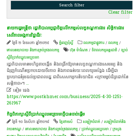
Clear filter
នាយក​រដ្ឋមន្ត្រី​ថា ​រដ្ឋាភិបាល​ប្តេជ្ញាចិត្ត​​លើក​កម្ពស់​លក្ខខណ្ឌ​ការងារ ​សិទ្ធិ​ការងារ ​
សេរីភាព​អង្គការ​វិជ្ជាជីវៈ
ថ្ងៃទី ២ ខែឧសភា ឆ្នាំ២០២៥
ភ្នំពេញប៉ុស្តិ៍
ពលកម្មជាផ្លូវការ
/
ពល​កម្ម
/
គោលនយោបាយ និងការគ្រប់គ្រងពលកម្ម
ហ៊ុន ម៉ាណែត
/
ទិវា​ពលកម្ម​អន្តរ​ជាតិ
/
ច្បាប់​​​
ស្តីពី​​ប្រាក់​ឈ្នួល​អប្បបរមា​​
រដ្ឋាភិបាល​មាន​មហិច្ឆតា​បង្កើត​ និង​ពង្រីក​ឱ្យ​មាន​លក្ខខណ្ឌ​ការងារ​សម​រម្យ និង​
ជំរុញ​កំណើន​ប្រកប​ដោយ​ចីរភាព និង​ភាព​ធន់​រយៈ​ពេល​យូរ​អង្វែង ដើម្បី​ជា​
ប្រយោជន៍​រួម​ដល់​ប្រជាពលរដ្ឋ ជាពិសេស​កម្មករ​និយោជិត ​«ក្រោម​ម្លប់​ដ៏​ត្រជាក់​នៃ​
សន្តិភាព»។
...

នៀម ឆេង
https://www.postkhmer.com/business/2025-4-30-1251-
261967
កិច្ច​ពិភាក្សា​ស្តី​ពី​ប្រាក់​ឈ្នួល​អប្បបរមា​ថ្មី​បាន​ចាប់ផ្តើម​
ថ្ងៃទី ១០ ខែសីហា ឆ្នាំ២០១៨
ខ្មែរថាមស៍
សម្លៀក​បំពាក់​
/
​សម្លៀក​បំពាក់​និង​
វាយ​ន​ភ​ណ្ឌ​
/
គោលនយោបាយ និងការគ្រប់គ្រងពលកម្ម
/
ប្រាក់ឈ្នួលអប្បបរមា
/
ក្រសួង