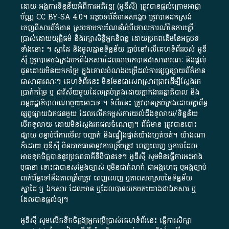
ដោយ​ អង្គការ​ទិន្នន័យ​អំពី​ការអភិវឌ្ឍ​​ (អូ​ឌី​ស៊ី)​ ត្រូវ​បាន​ផ្តល់​ក្រោម​អាជ្ញា
ប័ណ្ណ​
CC BY-SA 4.0
។​ អត្ថបទ​ព័ត៌មាន​សង្ខេប​ ត្រូវ​បាន​ដកស្រង់​
ចេញពី​សារព័ត៌មាន ស្របតាមការ​ណែនាំ​អំពី​គោលការណ៍​នៃ​ការ​ប្រើ
ប្រាស់​ដោយ​យុត្តិធម៌​ និង​រក្សាសិទ្ធិអ្នកនិពន្ធ ដោយ​ប្រភពដើម​នៃ​​អត្ថបទ
ទាំង​នោះ​ ។​ ស្នាដៃ​ និង​មូលដ្ឋាន​ទិន្នន័យ ​ភ្ជាប់​នៅ​លើ​គេហទំព័រ​របស់​ អូ​ឌី​
ស៊ី​ ត្រូវ​បាន​ចងក្រង​មក​ពី​ឯកសារ​ដែល​អាច​រក​បានជា​សាធារណៈ​ និង​ផ្តល់​
ជូន​ដោយ​មិន​យក​កម្រៃ​ ក្នុង​គោលបំណង​បម្រើ​ដល់ការ​ផ្សព្វផ្សាយ​ព័ត៌មាន​
ជា​សាធារណៈ​។​ គេហទំព័រ​នេះ​ មិនមែន​ជា​សេវា​ស្រាវជ្រាវ​ដើម្បី​ស្វែងរក
ប្រាក់​កម្រៃ​ ឬ​ ជា​វិស័យ​មួយ​ដែល​គ្រប់គ្រង​ដោយ​ភ្នាក់ងារ​រដ្ឋាភិបាល​ និង ​
អន្តររដ្ឋាភិបាល​ណាមួយ​នោះ​ទេ ​។​ ទំព័រ​នេះ​ ត្រូវ​បាន​គ្រប់គ្រង​ដោយ​ប្រព័ន្ធ​
ផ្សព្វផ្សាយ​ឯកជន​មួយ​ ដែល​លើកកម្ពស់​ការ​យល់​ដឹង​ទូលាយ​/​ទិន្នន័យ​
បើក​ទូលាយ​ ដោយ​មិនស្វែង​រក​ផល​ចំណេញ​។​ ព័ត៌មាន​ ត្រូវ​បាន​បោះ
ផ្សាយ​ បន្ទាប់​ពី​ការ​មើល​ បញ្ជាក់​ និង​ផ្ទៀងផ្ទាត់​យ៉ាង​ហ្មត់ចត់​។​ យ៉ាងណា​
ក៏​ដោយ​ អូ​ឌី​ស៊ី​ មិន​អាច​ធានា​នូវ​ភាព​ត្រឹមត្រូវ​ ពេញលេញ​ ឬ​ភាព​ដែល​
អាច​ទុកចិត្ត​បាននូវ​ប្រភព​ភាគី​ទី​បី​បាន​ទេ​។​ អូ​ឌី​ស៊ី​ សូម​មិន​ធ្វើការ​អះអាង​
ឬ​ធានា​ ទោះជា​បាន​សម្តែង​ច្បាស់​ ឬ​មិន​ជាក់លាក់​ ជា​អង្គហេតុ​ ឬ​អង្គច្បាប់​
ពាក់ព័ន្ធ​ទៅ​នឹង​ភាព​ត្រឹមត្រូវ​ ពេញលេញ​ ឬ​ភាព​សម​ស្រប​នៃ​ទិន្នន័យ​
ស្នាដៃ​ ឬ​ ឯកសារ​ ដែល​មាន​ ឬ​ដែល​បាន​យក​មក​យោង​ជា​ឯកសារ​ ឬ​
ដែល​បាន​ផ្តល់​ឲ្យ​។
អូឌីស៊ី សូមលើកទឹកចិត្តឱ្យអ្នកប្រើប្រាស់គេហទំព័រនេះ ធ្វើការសិក្សា