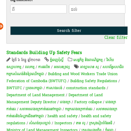
Clear filter
Standards Building Up Safety Fears
ថ្ងៃទី ៦ ខែធ្នូ ឆ្នាំ២០១៣
ភ្នំពេញប៉ុស្តិ៍
សេដ្ឋកិច្ច និងពាណិជ្ជកម្ម
/
វិស័យ
ឧស្សាហកម្ម
/
ពល​កម្ម
/
ការផលិត​
/
​អចលនទ្រព្យ​
​អាឡាសាន សូ
/
សហព័ន្ធ​សហជីព​
កម្មករ​សំណង់​និង​ព្រៃឈើ​កម្ពុជា
/
Building and Wood Workers Trade Union
Federation of Cambodia (BWTUFC)
/
Building Safety Regulations
/
BWTUFC
/
ប្រទេសកម្ពុជា
/
ការសាងសង់
/
construction standards
/
Department of Land Management
/
Department of Land
Management Deputy Director
/
រោងចក្រ
/
Factory collapse
/
រោងចក្រ
កាត់ដេរ
/
សមាគមរោងចក្រកាត់ដេរនៅកម្ពុជា
/
កម្មករ​រោងចក្រ​កាត់ដេរ​
/
សមាគមរោងចក្រ
កាត់ដេរនិងស្បែកជើងនៅកម្ពុជា
/
health and safety
/
health and safety
regulations
/
សំណង់​ខុសច្បាប់
/
Inspectors
/
កេន លូ
/
ក្រសួង​រៀបចំ​ដែន​ដី
/
Ministry of Land Management Inspectors
/
ក្រសួងសង្កមកិច្ច
/
ភ្នំពេញ
/