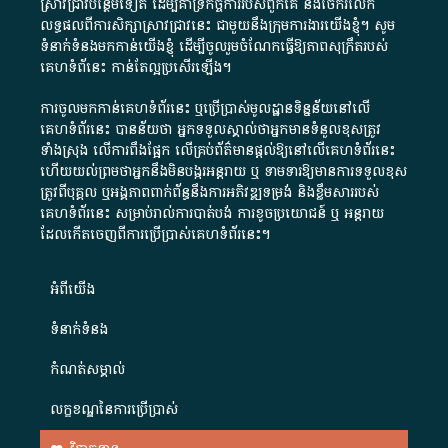
ស្រាវជ្រាវបន្ថែមទៀត ដើម្បីគាំទ្រកិច្ចការ​របស់ពួកគេ និងចែករំលែក
លទ្ធផលពីការសិក្សាស្រាវជ្រាវនេះ ជាមួយនឹងក្រុមការងារយើងខ្ញុំ។ សូម
ទំនាក់ទំនងមកកាន់យើងខ្ញុំ
ដើម្បីចូលរួមចំណែកធ្វើឱ្យភាពសុក្រឹតរបស់
គេហទំព័នេះ កាន់តែល្អប្រសើរឡើង។
ការចូលមកកាន់គេហទំព័រនេះ ឬប្រើប្រាស់មូលដ្ឋានទិន្នន័យនៅលើ
គេហទំព័រនេះ បានន័យថា អ្នកទទួលស្គាល់ថាអ្នកមានទំនួលខុសត្រូវ
ទាំងស្រុង លើការពឹងផ្អែក លើគ្រប់ព័ត៌មានផ្តល់ឱ្យនៅលើគេហទំព័រនេះ
ហើយយល់ព្រមថាអ្នកនឹងមិនបង្ករអន្តរាយ ឬ ទាមទារ​ឱ្យមានការទទួលខុស​
ត្រូវពីបុគ្គល ឬអង្គភាពពាក់ព័ន្ធនឹងការអភិវឌ្ឍទម្រង់ និងខ្លឹមសាររបស់
គេហទំព័រនេះ សម្រាប់រាល់ការបាត់បង់ ការខូចប្រយោជន៍ ឬ អន្តរាយ
ដែលកើតចេញពីការប្រើប្រាស់គេហទំព័រនេះ។
អំពី​យើង​
ទំនាក់ទំនង
កំណត់សម្គាល់
លក្ខខណ្ឌនៃការប្រើប្រាស់