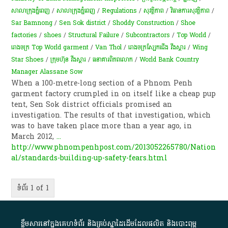
សាលាក្រុងភ្នំពេញ
/
សាលាក្រុងភ្នំពេញ
/
Regulations
/
សុវត្ថិភាព​
/
វិធានការសុវត្ថិភាព
/
Sar Bamnong
/
Sen Sok district
/
Shoddy Construction
/
Shoe
factories
/
shoes
/
Structural Failure
/
Subcontractors
/
Top World
/
រោងចក្រ​ Top World garment
/
Van Thol
/
រោងចក្រស្បែកជើង វីងស្តារ
/
Wing
Star Shoes
/
ក្រុមហ៊ុន​ ​វី​​​ង​ស្តារ
/
ធនាគារពិភពលោក
/
World Bank Country
Manager Alassane Sow
When a 100-metre-long section of a Phnom Penh
garment factory crumpled in on itself like a cheap pup
tent, Sen Sok district officials promised an
investigation. The results of that investigation, which
was to have taken place more than a year ago, in
March 2012,
...
http://www.phnompenhpost.com/2013052265780/Nation
al/standards-building-up-safety-fears.html
ទំព័រ 1 of 1
ខ្លឹមសារ​នៅ​ក្នុង​គេហទំព័រ និង​គ្រប់​ស្នា​ដៃ​ដើម​ដែល​ផលិត​ និង​បោះពុម្ព​