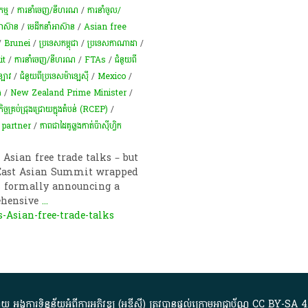
ម្ម
/
ការនាំចេញ/នីហរណ
/
ការនាំចូល/
អាស៊ាន​
/
មេដឹកនាំអាស៊ាន
/
Asian free
/
Brunei
/
ប្រទេសកម្ពុជា
/
ប្រទេសកាណាដា
/
it
/
ការនាំចេញ/នីហរណ
/
FTAs
/
ជំនួយពី
ឡាវ
/
ជំនួយពីប្រទេសម៉ាឡេស៊ី​​
/
Mexico
/
់
/
New Zealand Prime Minister
/
ិច្ចគ្រប់ជ្រុងជ្រោយក្នុងតំបន់ (RCEP)
/
 partner
/
ភាព​ជា​ដៃគូ​ឆ្លងកាត់​ប៉ា​ស៊ី​ហ្វិ​ក
Asian free trade talks – but
e East Asian Summit wrapped
s formally announcing a
ehensive
...
s-Asian-free-trade-talks
្គការ​ទិន្នន័យ​អំពី​ការអភិវឌ្ឍ​​ (អូ​ឌី​ស៊ី)​ ត្រូវ​បាន​ផ្តល់​ក្រោម​អាជ្ញាប័ណ្ណ​
CC BY-SA 4