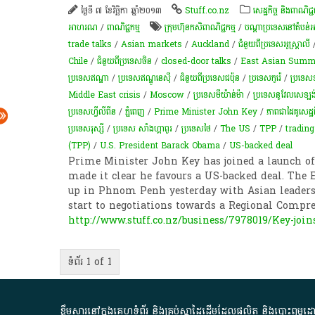
ថ្ងៃទី ៧ ខែវិច្ឆិកា ឆ្នាំ២០១៣
Stuff.co.nz
សេដ្ឋកិច្ច និងពាណិជ្ជក
អាហរណ
/
ពាណិជ្ជកម្ម
​ក្រុមហ៊ុន​កសិពាណិជ្ជកម្ម
/
បណ្តា​​ប្រទេស​​នៅ​តំបន់​​
trade talks
/
Asian markets
/
Auckland
/
ជំនួយពីប្រទេសអូស្ត្រាលី
Chile
/
ជំនួយពីប្រទេសចិន
/
closed-door talks
/
East Asian Summ
ប្រទេសឥណ្ឌា
/
ប្រទេសឥណ្ឌូនេស៊ី
/
ជំនួយពីប្រទេសជប៉ុន
/
ប្រទេសកូរ៉េ
/
ប្រទេស
Middle East crisis
/
Moscow
/
ប្រទេសមីយ៉ាន់ម៉ា
/
ប្រទេសនូវែលសេឡង
ប្រទេសហ្វីលីពីន
/
ភ្នំពេញ
/
Prime Minister John Key
/
ភាពជាដៃគូសេដ្ឋក
ប្រទេសរុស្សី
/
ប្រទេស សាំងហ្គាពួរ
/
ប្រទេសថៃ
/
The US
/
TPP
/
trading
(TPP)
/
U.S. President Barack Obama
/
US-backed deal
Prime Minister John Key has joined a launch of 
made it clear he favours a US-backed deal. Th
up in Phnom Penh yesterday with Asian leader
start to negotiations towards a Regional Compr
http://www.stuff.co.nz/business/7978019/Key-join
ទំព័រ 1 of 1
ខ្លឹមសារ​នៅ​ក្នុង​គេហទំព័រ និង​គ្រប់​ស្នា​ដៃ​ដើម​ដែល​ផលិត​ និង​បោះពុម្ព​ដោយ​ អង