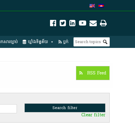
កសារច្បាប់
ឃ្លាំងទិន្នន័យ
ប្លក់
RSS Feed
Clear filter