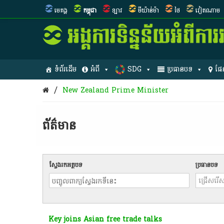
មេគង្គ
កម្ពុជា
ឡាវ
មីយ៉ាន់ម៉ា
ថៃ
វៀតណាម
ទំព័រដើម
អំពី
SDG
ប្រធានបទ
ផែ
/
New Zealand Prime Minister
ព័ត៌មាន​
ស្វែងរកអត្ថបទ
ប្រធានបទ
Key joins Asian free trade talks