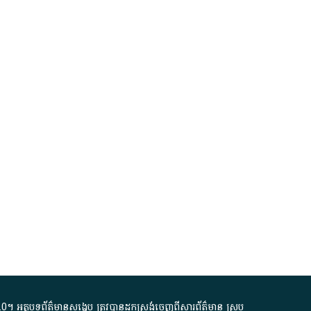
.0
។​ អត្ថបទ​ព័ត៌មាន​សង្ខេប​ ត្រូវ​បាន​ដកស្រង់​ចេញពី​សារព័ត៌មាន ស្រប