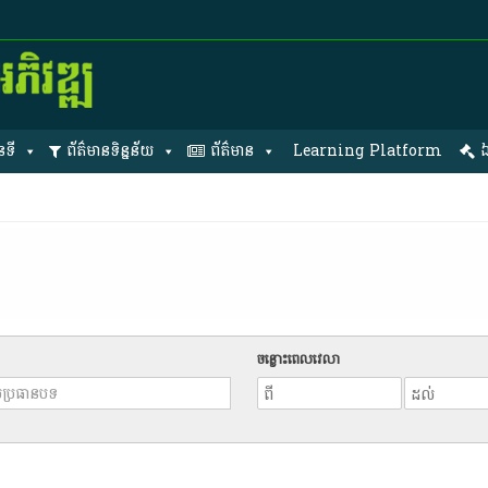
នទី
ព័ត៌មានទិន្នន័យ
ព័ត៌មាន
Learning Platform
ឯ
ចន្លោះពេលវេលា