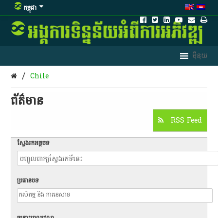
កម្ពុជា
/
Chile
ព័ត៌មាន​
RSS Feed
ស្វែងរកអត្ថបទ
ប្រធានបទ
ចន្លោះពេលវេលា