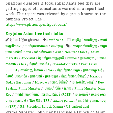
relations disasters if local inhabitants feel they are
getting ripped off, consultants warned in a report last
week. The report was released by a group known as the
Munden Project The
...
http://www.phnompenhpost.com/
Key joins Asian free trade talks
ថ្ងៃទី ៧ ខែវិច្ឆិកា ឆ្នាំ២០១៣
Stuff.co.nz
សេដ្ឋកិច្ច និងពាណិជ្ជកម្ម
/
ការនាំ
ចេញ/នីហរណ
/
ការនាំចូល/អាហរណ
/
ពាណិជ្ជកម្ម
​ក្រុមហ៊ុន​កសិពាណិជ្ជកម្ម
/
បណ្តា​​
ប្រទេស​​នៅ​តំបន់​​អាស៊ាន​
/
មេដឹកនាំអាស៊ាន
/
Asian free trade talks
/
Asian
markets
/
Auckland
/
ជំនួយពីប្រទេសអូស្ត្រាលី
/
Brunei
/
ប្រទេសកម្ពុជា
/
ប្រទេស
កាណាដា
/
Chile
/
ជំនួយពីប្រទេសចិន
/
closed-door talks
/
East Asian
Summit
/
ការនាំចេញ/នីហរណ
/
FTAs
/
ជំនួយពីប្រទេសឥណ្ឌា
/
ប្រទេសឥណ្ឌូនេស៊ី
/
ជំនួយពីប្រទេសជប៉ុន
/
ប្រទេសកូរ៉េ
/
ប្រទេសឡាវ
/
ជំនួយពីប្រទេសម៉ាឡេស៊ី​​
/
Mexico
/
Middle East crisis
/
Moscow
/
ប្រទេសមីយ៉ាន់ម៉ា
/
ប្រទេសនូវែលសេឡង់
/
New
Zealand Prime Minister
/
ប្រទេសហ្វីលីពីន
/
ភ្នំពេញ
/
Prime Minister John
Key
/
ភាពជាដៃគូសេដ្ឋកិច្ចគ្រប់ជ្រុងជ្រោយក្នុងតំបន់ (RCEP)
/
ប្រទេសរុស្សី
/
ប្រទេស សាំង
ហ្គាពួរ
/
ប្រទេសថៃ
/
The US
/
TPP
/
trading partner
/
ភាព​ជា​ដៃគូ​ឆ្លងកាត់​ប៉ា​ស៊ី​ហ្វិ​
ក (TPP)
/
U.S. President Barack Obama
/
US-backed deal
Prime Minister John Key has joined a launch of Asian