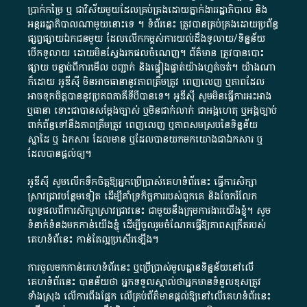
ប្រាក់​កម្រៃ​ ឬ​ ជា​វិស័យ​មួយ​ដែល​គ្រប់គ្រង​ដោយ​ភ្នាក់ងារ​រដ្ឋាភិបាល​ និង ​
អន្តររដ្ឋាភិបាល​ណាមួយ​នោះ​ទេ ​។​ ទំព័រ​នេះ​ ត្រូវ​បាន​គ្រប់គ្រង​ដោយ​ប្រព័ន្ធ​
ផ្សព្វផ្សាយ​ឯកជន​មួយ​ ដែល​លើកកម្ពស់​ការ​យល់​ដឹង​ទូលាយ​/​ទិន្នន័យ​
បើក​ទូលាយ​ ដោយ​មិនស្វែង​រក​ផល​ចំណេញ​។​ ព័ត៌មាន​ ត្រូវ​បាន​បោះ
ផ្សាយ​ បន្ទាប់​ពី​ការ​មើល​ បញ្ជាក់​ និង​ផ្ទៀងផ្ទាត់​យ៉ាង​ហ្មត់ចត់​។​ យ៉ាងណា​
ក៏​ដោយ​ អូ​ឌី​ស៊ី​ មិន​អាច​ធានា​នូវ​ភាព​ត្រឹមត្រូវ​ ពេញលេញ​ ឬ​ភាព​ដែល​
អាច​ទុកចិត្ត​បាននូវ​ប្រភព​ភាគី​ទី​បី​បាន​ទេ​។​ អូ​ឌី​ស៊ី​ សូម​មិន​ធ្វើការ​អះអាង​
ឬ​ធានា​ ទោះជា​បាន​សម្តែង​ច្បាស់​ ឬ​មិន​ជាក់លាក់​ ជា​អង្គហេតុ​ ឬ​អង្គច្បាប់​
ពាក់ព័ន្ធ​ទៅ​នឹង​ភាព​ត្រឹមត្រូវ​ ពេញលេញ​ ឬ​ភាព​សម​ស្រប​នៃ​ទិន្នន័យ​
ស្នាដៃ​ ឬ​ ឯកសារ​ ដែល​មាន​ ឬ​ដែល​បាន​យក​មក​យោង​ជា​ឯកសារ​ ឬ​
ដែល​បាន​ផ្តល់​ឲ្យ​។
អូឌីស៊ី សូមលើកទឹកចិត្តឱ្យអ្នកប្រើប្រាស់គេហទំព័រនេះ ធ្វើការសិក្សា
ស្រាវជ្រាវបន្ថែមទៀត ដើម្បីគាំទ្រកិច្ចការ​របស់ពួកគេ និងចែករំលែក
លទ្ធផលពីការសិក្សាស្រាវជ្រាវនេះ ជាមួយនឹងក្រុមការងារយើងខ្ញុំ។ សូម
ទំនាក់ទំនងមកកាន់យើងខ្ញុំ
ដើម្បីចូលរួមចំណែកធ្វើឱ្យភាពសុក្រឹតរបស់
គេហទំព័នេះ កាន់តែល្អប្រសើរឡើង។
ការចូលមកកាន់គេហទំព័រនេះ ឬប្រើប្រាស់មូលដ្ឋានទិន្នន័យនៅលើ
គេហទំព័រនេះ បានន័យថា អ្នកទទួលស្គាល់ថាអ្នកមានទំនួលខុសត្រូវ
ទាំងស្រុង លើការពឹងផ្អែក លើគ្រប់ព័ត៌មានផ្តល់ឱ្យនៅលើគេហទំព័រនេះ