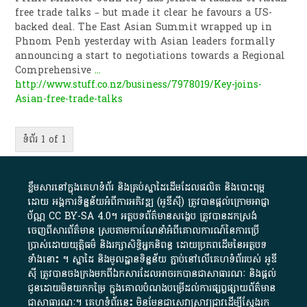
free trade talks – but made it clear he favours a US-
backed deal. The East Asian Summit wrapped up in
Phnom Penh yesterday with Asian leaders formally
announcing a start to negotiations towards a Regional
Comprehensive
...
http://www.stuff.co.nz/business/7978019/Key-joins-
Asian-free-trade-talks
ទំព័រ 1 of 1
ខ្លឹមសារ​នៅ​ក្នុង​គេហទំព័រ និង​គ្រប់​ស្នា​ដៃ​ដើម​ដែល​ផលិត​ និង​បោះពុម្ព​
ដោយ​ អង្គការ​ទិន្នន័យ​អំពី​ការអភិវឌ្ឍ​​ (អូ​ឌី​ស៊ី)​ ត្រូវ​បាន​ផ្តល់​ក្រោម​អាជ្ញា
ប័ណ្ណ​
CC BY-SA 4.0
។​ អត្ថបទ​ព័ត៌មាន​សង្ខេប​ ត្រូវ​បាន​ដកស្រង់​
ចេញពី​សារព័ត៌មាន ស្របតាមការ​ណែនាំ​អំពី​គោលការណ៍​នៃ​ការ​ប្រើ
ប្រាស់​ដោយ​យុត្តិធម៌​ និង​រក្សាសិទ្ធិអ្នកនិពន្ធ ដោយ​ប្រភពដើម​នៃ​​អត្ថបទ
ទាំង​នោះ​ ។​ ស្នាដៃ​ និង​មូលដ្ឋាន​ទិន្នន័យ ​ភ្ជាប់​នៅ​លើ​គេហទំព័រ​របស់​ អូ​ឌី​
ស៊ី​ ត្រូវ​បាន​ចងក្រង​មក​ពី​ឯកសារ​ដែល​អាច​រក​បានជា​សាធារណៈ​ និង​ផ្តល់​
ជូន​ដោយ​មិន​យក​កម្រៃ​ ក្នុង​គោលបំណង​បម្រើ​ដល់ការ​ផ្សព្វផ្សាយ​ព័ត៌មាន​
ជា​សាធារណៈ​។​ គេហទំព័រ​នេះ​ មិនមែន​ជា​សេវា​ស្រាវជ្រាវ​ដើម្បី​ស្វែងរក