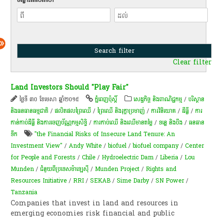
Clear filter
Land Investors Should "Play Fair"
ថ្ងៃទី ៣០ ខែមេសា ឆ្នាំ២០១៥
ភ្នំពេញប៉ុស្តិ៍
សេដ្ឋកិច្ច និងពាណិជ្ជកម្ម
/
បរិស្ថាន
និងធនធានធម្មជាតិ
/
​ផលិតផល​ព្រៃឈើ​
/
ព្រៃឈើ និងរុក្ខាប្រមាញ់
/
ការវិនិយោគ
/
ដីធ្លី
/
ការ
កាន់កាប់​ដីធ្លី និង​ការចេញ​ប័ណ្ណកម្មសិទ្ធិ​
/
ការកាប់​ឈើ និង​ឈើ​មានតម្លៃ​
/
ទន្លេ និងបឹង
/
​ធនធាន​
ទឹក​
"the Financial Risks of Insecure Land Tenure: An
Investment View"
/
Andy White
/
biofuel
/
biofuel company
/
Center
for People and Forests
/
Chile
/
Hydroelectric Dam
/
Liberia
/
Lou
Munden
/
ជំនួយពីប្រទេសម៉ាឡេស៊ី​​
/
Munden Project
/
Rights and
Resources Initiative
/
RRI
/
SEKAB
/
Sime Darby
/
SN Power
/
Tanzania
Companies that invest in land and resources in
emerging economies risk financial and public