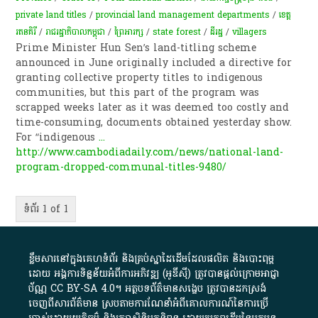
private land titles
/
provincial land management departments
/
ខេត្ត
រតនគិរី
/
រាជរដ្ឋាភិបាលកម្ពុជា
/
ព្រៃអារក្ស
/
state forest
/
ដី​រដ្ឋ​
/
villagers
Prime Minister Hun Sen’s land-titling scheme
announced in June originally included a directive for
granting collective property titles to indigenous
communities, but this part of the program was
scrapped weeks later as it was deemed too costly and
time-consuming, documents obtained yesterday show.
For “indigenous
...
http://www.cambodiadaily.com/news/national-land-
program-dropped-communal-titles-9480/
ទំព័រ 1 of 1
ខ្លឹមសារ​នៅ​ក្នុង​គេហទំព័រ និង​គ្រប់​ស្នា​ដៃ​ដើម​ដែល​ផលិត​ និង​បោះពុម្ព​
ដោយ​ អង្គការ​ទិន្នន័យ​អំពី​ការអភិវឌ្ឍ​​ (អូ​ឌី​ស៊ី)​ ត្រូវ​បាន​ផ្តល់​ក្រោម​អាជ្ញា
ប័ណ្ណ​
CC BY-SA 4.0
។​ អត្ថបទ​ព័ត៌មាន​សង្ខេប​ ត្រូវ​បាន​ដកស្រង់​
ចេញពី​សារព័ត៌មាន ស្របតាមការ​ណែនាំ​អំពី​គោលការណ៍​នៃ​ការ​ប្រើ