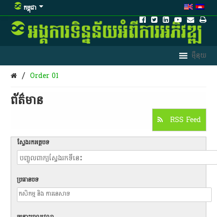
កម្ពុជា
/
Order 01
ព័ត៌មាន​
RSS Feed
ស្វែងរកអត្ថបទ
ប្រធានបទ
ចន្លោះពេលវេលា