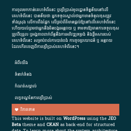
ការចូលមកកាន់គេហទំព័រនេះ ឬប្រើប្រាស់មូលដ្ឋានទិន្នន័យនៅលើ
គេហទំព័រនេះ បានន័យថា អ្នកទទួលស្គាល់ថាអ្នកមានទំនួលខុសត្រូវ
ទាំងស្រុង លើការពឹងផ្អែក លើគ្រប់ព័ត៌មានផ្តល់ឱ្យនៅលើគេហទំព័រនេះ
ហើយយល់ព្រមថាអ្នកនឹងមិនបង្ករអន្តរាយ ឬ ទាមទារ​ឱ្យមានការទទួលខុស​
ត្រូវពីបុគ្គល ឬអង្គភាពពាក់ព័ន្ធនឹងការអភិវឌ្ឍទម្រង់ និងខ្លឹមសាររបស់
គេហទំព័រនេះ សម្រាប់រាល់ការបាត់បង់ ការខូចប្រយោជន៍ ឬ អន្តរាយ
ដែលកើតចេញពីការប្រើប្រាស់គេហទំព័រនេះ។
អំពី​យើង​
ទំនាក់ទំនង
កំណត់សម្គាល់
លក្ខខណ្ឌនៃការប្រើប្រាស់
វិភាគទាន
This website is built on
WordPress
using the
JEO
Beta
theme and
CKAN
as back-end for structured
data. To learn more about the system architecture,