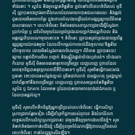
ប្រាស់​ដោយ​យុត្តិធម៌​ និង​រក្សាសិទ្ធិអ្នកនិពន្ធ ដោយ​ប្រភពដើម​នៃ​​អត្ថបទ
ទាំង​នោះ​ ។​ ស្នាដៃ​ និង​មូលដ្ឋាន​ទិន្នន័យ ​ភ្ជាប់​នៅ​លើ​គេហទំព័រ​របស់​ អូ​ឌី​
ស៊ី​ ត្រូវ​បាន​ចងក្រង​មក​ពី​ឯកសារ​ដែល​អាច​រក​បានជា​សាធារណៈ​ និង​ផ្តល់​
ជូន​ដោយ​មិន​យក​កម្រៃ​ ក្នុង​គោលបំណង​បម្រើ​ដល់ការ​ផ្សព្វផ្សាយ​ព័ត៌មាន​
ជា​សាធារណៈ​។​ គេហទំព័រ​នេះ​ មិនមែន​ជា​សេវា​ស្រាវជ្រាវ​ដើម្បី​ស្វែងរក
ប្រាក់​កម្រៃ​ ឬ​ ជា​វិស័យ​មួយ​ដែល​គ្រប់គ្រង​ដោយ​ភ្នាក់ងារ​រដ្ឋាភិបាល​ និង ​
អន្តររដ្ឋាភិបាល​ណាមួយ​នោះ​ទេ ​។​ ទំព័រ​នេះ​ ត្រូវ​បាន​គ្រប់គ្រង​ដោយ​ប្រព័ន្ធ​
ផ្សព្វផ្សាយ​ឯកជន​មួយ​ ដែល​លើកកម្ពស់​ការ​យល់​ដឹង​ទូលាយ​/​ទិន្នន័យ​
បើក​ទូលាយ​ ដោយ​មិនស្វែង​រក​ផល​ចំណេញ​។​ ព័ត៌មាន​ ត្រូវ​បាន​បោះ
ផ្សាយ​ បន្ទាប់​ពី​ការ​មើល​ បញ្ជាក់​ និង​ផ្ទៀងផ្ទាត់​យ៉ាង​ហ្មត់ចត់​។​ យ៉ាងណា​
ក៏​ដោយ​ អូ​ឌី​ស៊ី​ មិន​អាច​ធានា​នូវ​ភាព​ត្រឹមត្រូវ​ ពេញលេញ​ ឬ​ភាព​ដែល​
អាច​ទុកចិត្ត​បាននូវ​ប្រភព​ភាគី​ទី​បី​បាន​ទេ​។​ អូ​ឌី​ស៊ី​ សូម​មិន​ធ្វើការ​អះអាង​
ឬ​ធានា​ ទោះជា​បាន​សម្តែង​ច្បាស់​ ឬ​មិន​ជាក់លាក់​ ជា​អង្គហេតុ​ ឬ​អង្គច្បាប់​
ពាក់ព័ន្ធ​ទៅ​នឹង​ភាព​ត្រឹមត្រូវ​ ពេញលេញ​ ឬ​ភាព​សម​ស្រប​នៃ​ទិន្នន័យ​
ស្នាដៃ​ ឬ​ ឯកសារ​ ដែល​មាន​ ឬ​ដែល​បាន​យក​មក​យោង​ជា​ឯកសារ​ ឬ​
ដែល​បាន​ផ្តល់​ឲ្យ​។
អូឌីស៊ី សូមលើកទឹកចិត្តឱ្យអ្នកប្រើប្រាស់គេហទំព័រនេះ ធ្វើការសិក្សា
ស្រាវជ្រាវបន្ថែមទៀត ដើម្បីគាំទ្រកិច្ចការ​របស់ពួកគេ និងចែករំលែក
លទ្ធផលពីការសិក្សាស្រាវជ្រាវនេះ ជាមួយនឹងក្រុមការងារយើងខ្ញុំ។ សូម
ទំនាក់ទំនងមកកាន់យើងខ្ញុំ
ដើម្បីចូលរួមចំណែកធ្វើឱ្យភាពសុក្រឹតរបស់
គេហទំព័នេះ កាន់តែល្អប្រសើរឡើង។