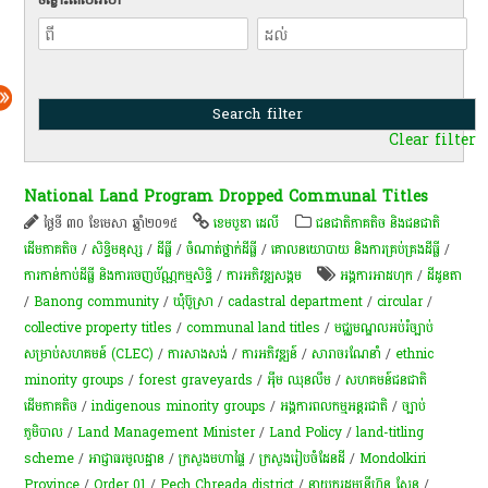
Clear filter
National Land Program Dropped Communal Titles
ថ្ងៃទី ៣០ ខែមេសា ឆ្នាំ២០១៥
ខេមបូឌា ដេលី
ជនជាតិភាគតិច និងជនជាតិ
ដើមភាគតិច
/
សិទ្ធិមនុស្ស
/
ដីធ្លី
/
ចំណាត់ថ្នាក់ដីធ្លី
/
គោលនយោបាយ និង​ការគ្រប់គ្រង​ដីធ្លី
/
ការកាន់កាប់​ដីធ្លី និង​ការចេញ​ប័ណ្ណកម្មសិទ្ធិ​
/
ការ​អភិវឌ្ឍ​សង្គម
អង្គការអាដហុក
/
ដីដូនតា
/
Banong community
/
ឃុំ​ប៊ូស្រា
/
cadastral department
/
circular
/
collective property titles
/
communal land titles
/
មជ្ឈមណ្ឌលអប់រំច្បាប់
សម្រាប់សហគមន៍ (CLEC)
/
ការសាងសង់
/
ការអភិវឌ្ឍន៍
/
សារាចរ​ណែនាំ​
/
ethnic
minority groups
/
forest graveyards
/
អុឹម ឈុនលឹម
/
សហគមន៍ជនជាតិ
ដើមភាគតិច
/
indigenous minority groups
/
អង្គការពលកម្មអន្តរជាតិ
/
ច្បាប់
ភូមិបាល
/
Land Management Minister
/
Land Policy
/
land-titling
scheme
/
អាជ្ញាធរមូលដ្ឋាន
/
ក្រសួងមហាផ្ទៃ
/
ក្រសួង​រៀបចំ​ដែន​ដី
/
Mondolkiri
Province
/
Order 01
/
Pech Chreada district
/
នាយករដ្ឋមន្ត្រីហ៊ុន សែន
/