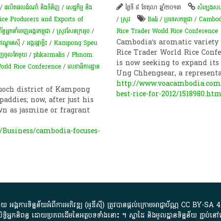
/
ផលិតផលដំណាំ និងទំនិញ
/
សេដ្ឋកិច្ច និង
ថ្ងៃទី ៨ ខែតុលា ឆ្នាំ២០១៣
សំឡេង​សហរ
Rice Producers and Exports of
/
​ស្រូវ​
Bali
/
ប្រទេសកម្ពុជា
/
Cambod
្ធអ្នកនាំចេញអង្ករកម្ពុជា
/
ស្រូវ​សែន​ក្រអូប​
/
Rice Trader World Rice Conference
Cambodia’s aromatic variety 
ណ្ឌូនេស៊ី
/
​អង្ករ​ផ្កា​ម្លិះ
/
Kampong Speu
Rice Trader World Rice Confe
េញ​ចូល​តែ​មួយ
/
phkarmalis
/
Phnom
is now seeking to expand its 
orld Rice Conference
/
លេខាធិការដ្ឋាន
Ung Chhengsear, a represent
http://www.voacambodia.com
uoch district of Kampong
best-rice-for-2012/1518980.ht
addies; now, after just his
n as jasmine or fragrant
Business/cambodia-focuses-
្គការ​ទិន្នន័យ​អំពី​ការអភិវឌ្ឍ​​ (អូ​ឌី​ស៊ី)​ ត្រូវ​បាន​ផ្តល់​ក្រោម​អាជ្ញាប័ណ្ណ​
CC BY-SA 4
ធិអ្នកនិពន្ធ ដោយ​ប្រភពដើម​នៃ​​អត្ថបទទាំង​នោះ​ ។​ ស្នាដៃ​ និង​មូលដ្ឋាន​ទិន្នន័យ ​ភ្ជាប់​នៅ​