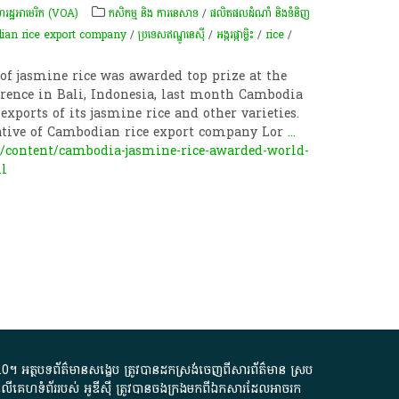
ដ្ឋ​អាមេរិក (VOA)
កសិកម្ម​ និង​ ការ​នេ​សាទ​
/
ផលិតផលដំណាំ និងទំនិញ
ian rice export company
/
ប្រទេសឥណ្ឌូនេស៊ី
/
​អង្ករ​ផ្កា​ម្លិះ
/
rice
/
of jasmine rice was awarded top prize at the
rence in Bali, Indonesia, last month Cambodia
exports of its jasmine rice and other varieties.
ative of Cambodian rice export company Lor
...
/content/cambodia-jasmine-rice-awarded-world-
ml
.0
។​ អត្ថបទ​ព័ត៌មាន​សង្ខេប​ ត្រូវ​បាន​ដកស្រង់​ចេញពី​សារព័ត៌មាន ស្រប
លើ​គេហទំព័រ​របស់​ អូ​ឌី​ស៊ី​ ត្រូវ​បាន​ចងក្រង​មក​ពី​ឯកសារ​ដែល​អាច​រក​