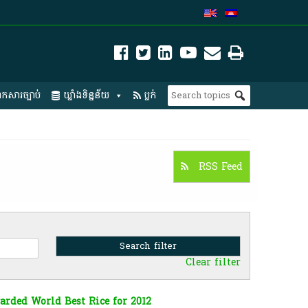
កសារច្បាប់
ឃ្លាំងទិន្នន័យ
ប្លក់
RSS Feed
Clear filter
rded World Best Rice for 2012