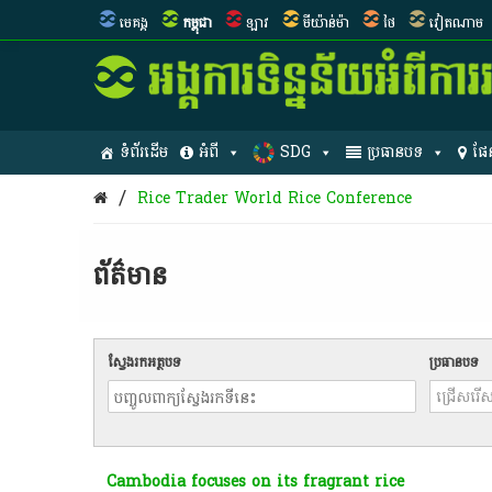
មេគង្គ
កម្ពុជា
ឡាវ
មីយ៉ាន់ម៉ា
ថៃ
វៀតណាម
ទំព័រដើម
អំពី
SDG
ប្រធានបទ
ផែ
/
Rice Trader World Rice Conference
ព័ត៌មាន​
ស្វែងរកអត្ថបទ
ប្រធានបទ
Cambodia focuses on its fragrant rice