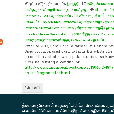
ថ្ងៃទី ៧ ខែវិច្ឆិកា ឆ្នាំ២០១៣
ភ្នំពេញប៉ុស្តិ៍
កសិកម្ម​ និង​ ការ​នេ​សាទ​
ពាណិជ្ជកម្ម
/
ការនាំចេញ/នីហរណ
/
​ស្រូវ​
/
ពាណិជ្ជកម្ម
Alliance of 
Cambodia
/
Bali
/
ជំនួយពីប្រទេសចិន
/
វ៉ាន់ ដេវិត
/
អេហ្វ ស៊ី អា អ៊ី
/
សហព័ន
ប្រទេសបារាំង
/
Golden Rice Cambodia
/
ជំនួយពីប្រទេសឥណ្ឌា
/
ប្រទេសឥ
Province
/
Khmer Food
/
គីម សាវុធ
/
ជំនួយពីប្រទេសម៉ាឡេស៊ី​​
/
ច្រក​ច
Sruoch
/
Phnom Sruoch district
/
ប្រទេសប៉ូឡូញ​
/
Rice Trader W
ច្រកចេញចូលតែមួយសម្រាប់ការនាំចេញអង្ករ
/
Sok David
/
ប្រទេសថៃ
Prior to 2013, Dom Dorn, a farmer in Phnom Sr
Speu province, used oxen to farm his white-rice p
second harvest of sowing phkarmalis (also know
rice), he is using a kor yun, or
...
http://www.phnompenhpost.com/2013040464877/
on-its-fragrant-rice.html
ទំព័រ 1 of 1
ខ្លឹមសារ​នៅ​ក្នុង​គេហទំព័រ និង​គ្រប់​ស្នា​ដៃ​ដើម​ដែល​ផលិត​ និង​បោះពុម្ព​ដោយ​ អង
តាមការ​ណែនាំ​អំពី​គោលការណ៍​នៃ​ការ​ប្រើប្រាស់​ដោយ​យុត្តិធម៌​ និង​រក្សាសិទ្