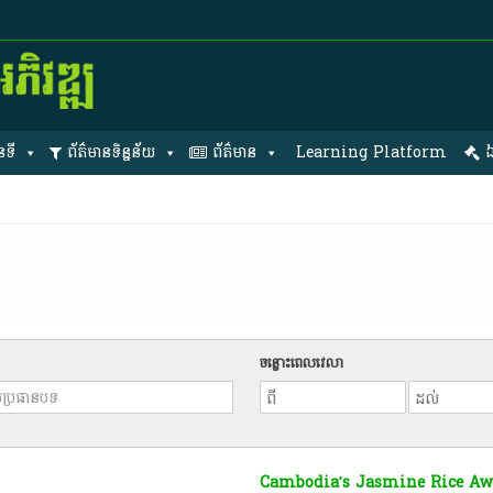
នទី
ព័ត៌មានទិន្នន័យ
ព័ត៌មាន
Learning Platform
ឯ
ចន្លោះពេលវេលា
Cambodia’s Jasmine Rice Awa