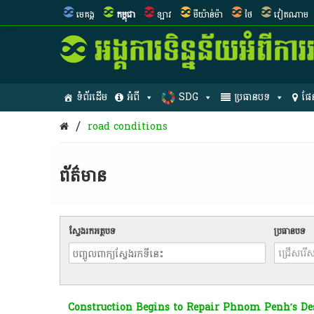
មេគង្គ
កម្ពុជា
ឡាវ
មីយ៉ាន់ម៉ា
ថៃ
វៀតណាម
ទំព័រដើម
អំពី
SDG
ប្រធានបទ
ផែ
/
road conditions
ព័ត៌មាន​
ស្វែងរកអត្ថបទ
ប្រធានបទ
Construction Begins to Repair Phnom Penh’s Des