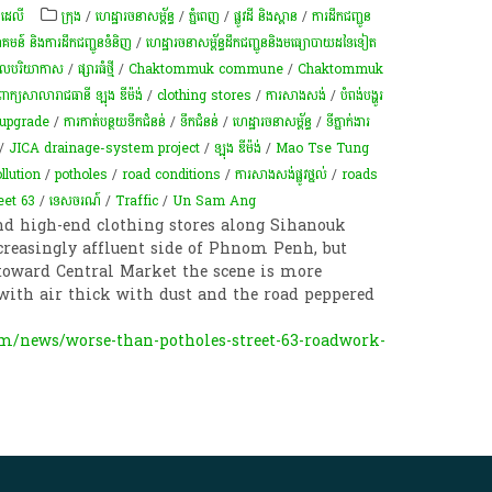
 ដេលី
ក្រុង
/
ហេដ្ឋារចនាសម្ព័ន្ធ
/
ភ្នំពេញ
/
ផ្លូវដី និងស្ពាន
/
ការដឹកជញ្ជូន
ន៍ និងការដឹកជញ្ជូនទំនិញ
/
ហេដ្ឋារចនាសម្ព័ន្ធដឹកជញ្ជូននិងមធ្យោបាយដទៃទៀត
ពុល​បរិយាកាស​
/
ផ្សារ​ធំថ្មី​
/
Chaktommuk commune
/
Chaktommuk
ាំពាក្យសាលារាជធានី ឡុង ឌីម៉ង់
/
clothing stores
/
ការសាងសង់
/
បំពង់បង្ហូរ
upgrade
/
ការ​កាត់​បន្ថយ​ទឹកជំនន់
/
ទឹកជំនន់
/
ហេដ្ឋារចនាសម្ព័ន្ធ
/
ទីភ្នាក់ងារ​
/
JICA drainage-system project
/
ឡុង ឌីម៉ង់
/
Mao Tse Tung
llution
/
potholes
/
road conditions
/
ការសាងសង់ផ្លូវថ្នល់
/
roads
eet 63
/
ទេសចរណ៍
/
Traffic
/
Un Sam Ang
nd high-end clothing stores along Sihanouk
creasingly affluent side of Phnom Penh, but
toward Central Market the scene is more
with air thick with dust and the road peppered
m/news/worse-than-potholes-street-63-roadwork-