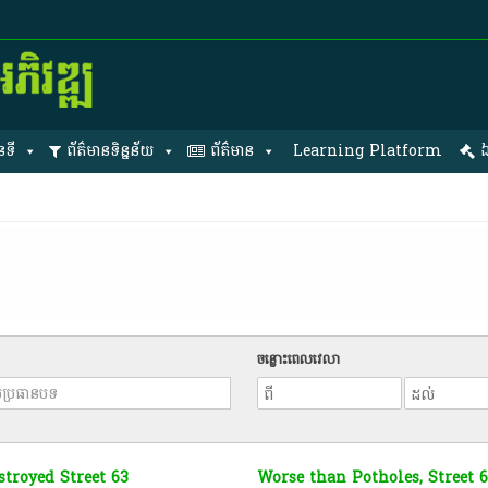
នទី
ព័ត៌មានទិន្នន័យ
ព័ត៌មាន
Learning Platform
ឯ
ចន្លោះពេលវេលា
troyed Street 63
Worse than Potholes, Street 