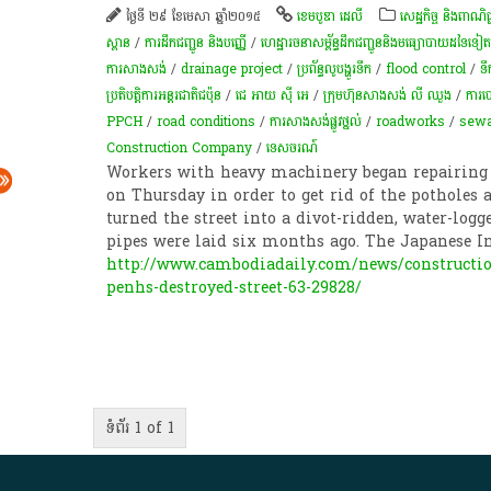
ថ្ងៃទី ២៩ ខែមេសា ឆ្នាំ២០១៥
ខេមបូឌា ដេលី
សេដ្ឋកិច្ច និងពាណិជ្
ស្ពាន
/
ការដឹកជញ្ជូន និងបញ្ញើ
/
ហេដ្ឋារចនាសម្ព័ន្ធដឹកជញ្ជូននិងមធ្យោបាយដទៃទៀត
ការសាងសង់
/
drainage project
/
ប្រព័ន្ធ​លូ​បង្ហូរ​ទឹក​
/
flood control
/
ទឹ
ប្រតិបត្តិការអន្តរជាតិជប៉ុន
/
ជេ អាយ ស៊ី អេ
/
ក្រុមហ៊ុនសាងសង់ លី ឈួង
/
ការប
PPCH
/
road conditions
/
ការសាងសង់ផ្លូវថ្នល់
/
roadworks
/
sew
Construction Company
/
ទេសចរណ៍
Workers with heavy machinery began repairing 
on Thursday in order to get rid of the potholes 
turned the street into a divot-ridden, water-lo
pipes were laid six months ago. The Japanese I
http://www.cambodiadaily.com/news/constructio
penhs-destroyed-street-63-29828/
ទំព័រ 1 of 1