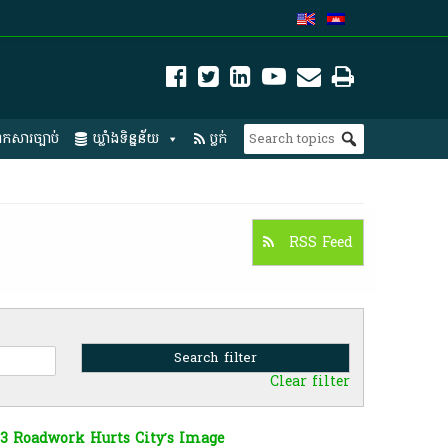
កសារច្បាប់
ឃ្លាំងទិន្នន័យ
ប្លក់
RSS Feed
Clear filter
63 Roadwork Hurts City’s Image