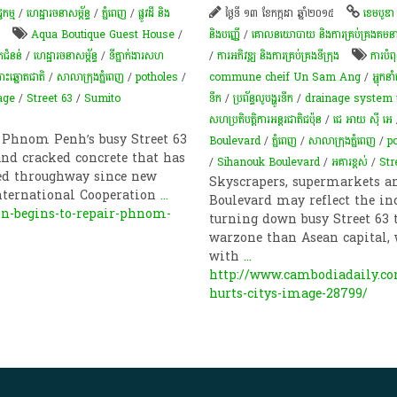
ជកម្ម
/
ហេដ្ឋារចនាសម្ព័ន្ធ
/
ភ្នំពេញ
/
ផ្លូវដី និង
ថ្ងៃទី ១៣ ខែកក្កដា ឆ្នាំ២០១៥
ខេមបូឌា
Aqua Boutique Guest House
/
និងបញ្ញើ
/
គោលនយោបាយ និងការគ្រប់គ្រងគមនាគម
កជំនន់
/
ហេដ្ឋារចនាសម្ព័ន្ធ
/
ទីភ្នាក់ងារសហ
/
ការអភិវឌ្ឍ និងការគ្រប់គ្រងទីក្រុង
ការ​បំ
ោះឆ្នោតជាតិ
/
សាលាក្រុងភ្នំពេញ
/
potholes
/
commune cheif Un Sam Ang
/
អ្នុកន
age
/
Street 63
/
Sumito
ទឹក
/
ប្រព័ន្ធ​លូ​បង្ហូរ​ទឹក​
/
drainage system 
សហប្រតិបត្តិការ​អន្តរជាតិ​ជប៉ុន
/
ជេ អាយ ស៊ី អេ
Phnom Penh’s busy Street 63
Boulevard
/
ភ្នំពេញ
/
សាលាក្រុងភ្នំពេញ
/
po
and cracked concrete that has
/
Sihanouk Boulevard
/
អគារខ្ពស់
/
Str
gged throughway since new
Skyscrapers, supermarkets a
nternational Cooperation
...
Boulevard may reflect the in
n-begins-to-repair-phnom-
turning down busy Street 63 
warzone than Asean capital, 
with
...
http://www.cambodiadaily.co
hurts-citys-image-28799/