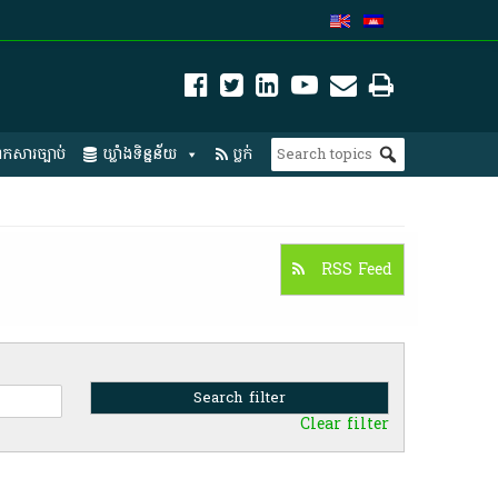
កសារច្បាប់
ឃ្លាំងទិន្នន័យ
ប្លក់
RSS Feed
Clear filter