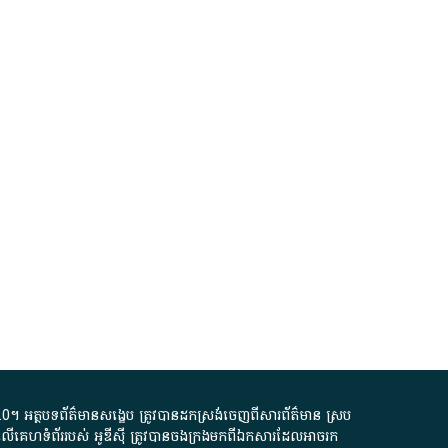
.0
។​ អត្ថបទ​ព័ត៌មាន​សង្ខេប​ ត្រូវ​បាន​ដកស្រង់​ចេញពី​សារព័ត៌មាន ស្រប
លើ​គេហទំព័រ​របស់​ អូ​ឌី​ស៊ី​ ត្រូវ​បាន​ចងក្រង​មក​ពី​ឯកសារ​ដែល​អាច​រក​