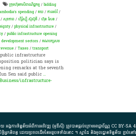
​ក្រុមហ៊ុន​កសិពាណិជ្ជកម្ម
/
bidding
ambodia’s spending
/
គយ
/
ការអប់រំ
/
/
សុខភាព
/
ហ៊ីរ៉ូស្ស៊ី ស៊ូស៊ូគី
/
ហ៊ុន សែន
/
eignty
/
physical infrastructure
/
cy
/
public infrastructure opening
l development sectors
/
គណបក្សសម
 revenue
/
Taxes
/
transport
ublic infrastructure
osition politician says is
opening remarks at the seventh
Hun Sen said public
...
siness/infrastructure-
្គការ​ទិន្នន័យ​អំពី​ការអភិវឌ្ឍ​​ (អូ​ឌី​ស៊ី)​ ត្រូវ​បាន​ផ្តល់​ក្រោម​អាជ្ញាប័ណ្ណ​
CC BY-SA 4
ធិអ្នកនិពន្ធ ដោយ​ប្រភពដើម​នៃ​​អត្ថបទទាំង​នោះ​ ។​ ស្នាដៃ​ និង​មូលដ្ឋាន​ទិន្នន័យ ​ភ្ជាប់​នៅ​