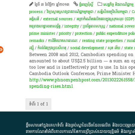
ថ្ងៃទី ៧ ខែវិច្ឆិកា ឆ្នាំ២០១៣
ភ្នំពេញប៉ុស្តិ៍
សេដ្ឋកិច្ច និងពាណិជ្ជកម្ម
process
/
វិទ្យាស្ថានស្រាវជ្រាវពាណិជ្ជកម្មកម្ពុជា
/
សន្និសីទចក្ខុវិស័យកម្ពុជា
/
C
អគ្គិសនី
/
external sources
/
អត្រា​កំណើន​ផលិតផល​ក្នុង​ស្រុក​សរុប​ (GDP)​
គម្រោង​ហេដ្ឋារចនាសម្ព័ន្ធ​
/
integrity
/
ប្រព័ន្ធ​ធារាសាស្ត្រ​
/
national sover
prime minister
/
priority
/
protection
/
public expenditure poli
remarks
/
ការវិនិយោគសាធារណៈ
/
renting state properties
/
rura
រង្ស៊ី
/
កំពង់ផែក្រុងព្រះសីហនុ
/
social development
/
សុន ឆ័យ
/
state
Between 2008 and 2012, Cambodia’s spending on p
amounted to about US$2.5 billion — a sum an opp
too low and is ineffectively put to use. In his 
Cambodia Outlook Conference, Prime Minister 
http://www.phnompenhpost.com/2013022261558/Bu
spending-rises.html
ទំព័រ 1 of 1
ខ្លឹមសារ​នៅ​ក្នុង​គេហទំព័រ និង​គ្រប់​ស្នា​ដៃ​ដើម​ដែល​ផលិត​ និង​បោះពុម្ព​ដោយ​ អង
តាមការ​ណែនាំ​អំពី​គោលការណ៍​នៃ​ការ​ប្រើប្រាស់​ដោយ​យុត្តិធម៌​ និង​រក្សាសិទ្