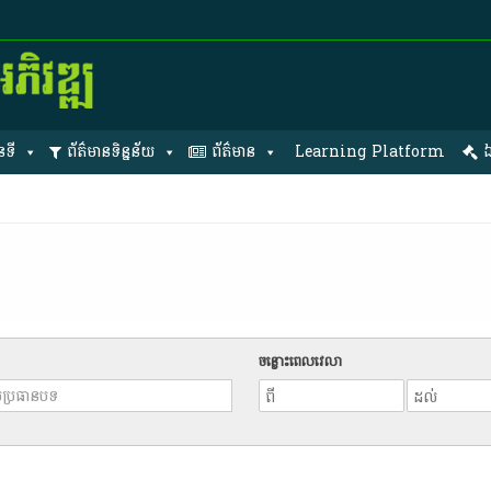
នទី
ព័ត៌មានទិន្នន័យ
ព័ត៌មាន
Learning Platform
ឯ
ចន្លោះពេលវេលា