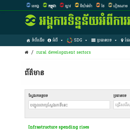
មេគង្គ
កម្ពុជា
ឡាវ
មីយ៉ាន់ម៉ា
ថៃ
វៀតណាម
ទំព័រដើម
អំពី
SDG
ប្រធានបទ
ផែ
/
rural development sectors
ព័ត៌មាន​
ស្វែងរកអត្ថបទ
ប្រធានបទ
Infrastructure spending rises