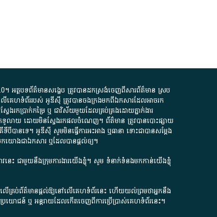
.0
។​ អត្ថបទ​ព័ត៌មាន​សង្ខេប​ ត្រូវ​បាន​ដកស្រង់​ចេញពី​សារព័ត៌មាន ស្រប
លើ​គេហទំព័រ​របស់​ អូ​ឌី​ស៊ី​ ត្រូវ​បាន​ចងក្រង​មក​ពី​ឯកសារ​ដែល​អាច​រក​
ែងរកប្រាក់​កម្រៃ​ ឬ​ ជា​វិស័យ​មួយ​ដែល​គ្រប់គ្រង​ដោយ​ភ្នាក់ងារ​
័យ​បើក​ទូលាយ​ ដោយ​មិនស្វែង​រក​ផល​ចំណេញ​។​ ព័ត៌មាន​ ត្រូវ​បាន​បោះផ្សាយ​
ទី​បី​បាន​ទេ​។​ អូ​ឌី​ស៊ី​ សូម​មិន​ធ្វើការ​អះអាង​ ឬ​ធានា​ ទោះជា​បាន​សម្តែង​
ក​មក​យោង​ជា​ឯកសារ​ ឬ​ដែល​បាន​ផ្តល់​ឲ្យ​។
ជ្រាវនេះ ជាមួយនឹងក្រុមការងារយើងខ្ញុំ។ សូម
ទំនាក់ទំនងមកកាន់យើងខ្ញុំ
ក លើគ្រប់ព័ត៌មានផ្តល់ឱ្យនៅលើគេហទំព័រនេះ ហើយយល់ព្រមថាអ្នកនឹង
ការខូចប្រយោជន៍ ឬ អន្តរាយដែលកើតចេញពីការប្រើប្រាស់គេហទំព័រនេះ។