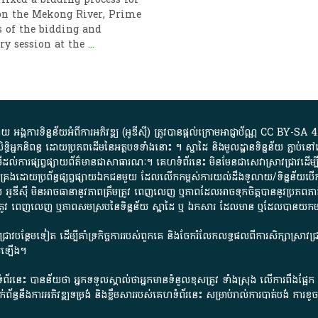
 on the Mekong River, Prime
s of the bidding and
ary session at the
...
្គការ​ទិន្នន័យ​អំពី​ការអភិវឌ្ឍ​​ (អូ​ឌី​ស៊ី)​ ត្រូវ​បាន​ផ្តល់​ក្រោម​អាជ្ញាប័ណ្ណ​
CC BY-SA 4
ធិអ្នកនិពន្ធ ដោយ​ប្រភពដើម​នៃ​​អត្ថបទទាំង​នោះ​ ។​ ស្នាដៃ​ និង​មូលដ្ឋាន​ទិន្នន័យ ​ភ្ជាប់​នៅ​
ការ​ផ្សព្វផ្សាយ​ព័ត៌មាន​ជា​សាធារណៈ​។​ គេហទំព័រ​នេះ​ មិនមែន​ជា​សេវា​ស្រាវជ្រាវ​ដើម្បី​ស្វ
​គ្រប់គ្រង​ដោយ​ប្រព័ន្ធ​ផ្សព្វផ្សាយ​ឯកជន​មួយ​ ដែល​លើកកម្ពស់​ការ​យល់​ដឹង​ទូលាយ​/​ទិន្នន
 អូ​ឌី​ស៊ី​ មិន​អាច​ធានា​នូវ​ភាព​ត្រឹមត្រូវ​ ពេញលេញ​ ឬ​ភាព​ដែល​អាច​ទុកចិត្ត​បាននូវ​ប្រភព​ភាគី​
ព​ត្រឹមត្រូវ​ ពេញលេញ​ ឬ​ភាព​សម​ស្រប​នៃ​ទិន្នន័យ​ ស្នាដៃ​ ឬ​ ឯកសារ​ ដែល​មាន​ ឬ​ដែល​បាន​យ
រាវជ្រាវបន្ថែមទៀត ដើម្បីគាំទ្រកិច្ចការ​របស់ពួកគេ និងចែករំលែកលទ្ធផលពីការសិក្សាស្រាវ
សើរឡើង។
ព័រនេះ បានន័យថា អ្នកទទួលស្គាល់ថាអ្នកមានទំនួលខុសត្រូវ ទាំងស្រុង លើការពឹងផ្អែ
ពពាក់ព័ន្ធនឹងការអភិវឌ្ឍទម្រង់ និងខ្លឹមសាររបស់គេហទំព័រនេះ សម្រាប់រាល់ការបាត់បង់ 