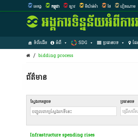
មេគង្គ
កម្ពុជា
ឡាវ
មីយ៉ាន់ម៉ា
ថៃ
វៀតណាម
ទំព័រដើម
អំពី
SDG
ប្រធានបទ
ផែ
/
bidding process
ព័ត៌មាន​
ស្វែងរកអត្ថបទ
ប្រធានបទ
Infrastructure spending rises