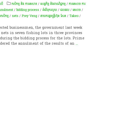
េលី
កសិកម្ម​ និង​ ការ​នេ​សាទ​
/
សេដ្ឋកិច្ច និងពាណិជ្ជកម្ម
/
ការនេសាទ ការ
nnulment
/
bidding process
/
អំពើពុក​រលួយ
/
ជលផល
/
នេសាទ
/
ងកសិកម្ម
/
nets
/
Prey Veng
/
នាយករដ្ឋមន្ត្រីហ៊ុន សែន
/
Takeo
/
ffected businessmen, the government last week
nets in seven fishing lots in three provinces
during the bidding process for the lots. Prime
dered the annulment of the results of an
...