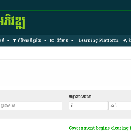
នទី
ព័ត៌មានទិន្នន័យ
ព័ត៌មាន
Learning Platform
ឯ
ចន្លោះពេលវេលា
Government begins clearing f