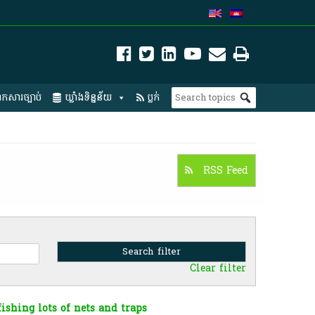
កសារច្បាប់
ឃ្លាំងទិន្នន័យ
ប្លក់
RSS Feed
Clear filter
ishing lots of nets and traps