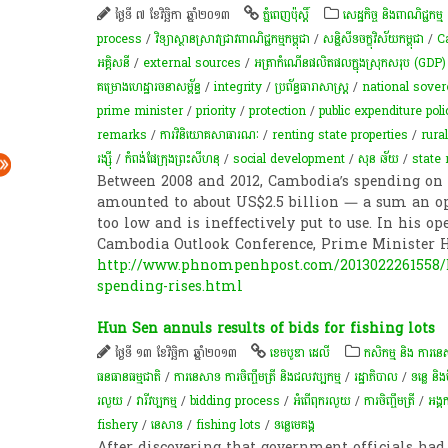
ថ្ងៃទី ៧ ខែវិច្ឆិកា ឆ្នាំ២០១៣
ភ្នំពេញប៉ុស្តិ៍
សេដ្ឋកិច្ច និងពាណិជ្ជកម្ម
process
/
វិទ្យាស្ថានស្រាវជ្រាវពាណិជ្ជកម្មកម្ពុជា
/
សន្និសីទចក្ខុវិស័យកម្ពុជា
/
C
អគ្គិសនី
/
external sources
/
អត្រា​កំណើន​ផលិតផល​ក្នុង​ស្រុក​សរុប​ (GDP)​
គម្រោង​ហេដ្ឋារចនាសម្ព័ន្ធ​
/
integrity
/
ប្រព័ន្ធ​ធារាសាស្ត្រ​
/
national sover
prime minister
/
priority
/
protection
/
public expenditure poli
remarks
/
ការវិនិយោគសាធារណៈ
/
renting state properties
/
rura
រង្ស៊ី
/
កំពង់ផែក្រុងព្រះសីហនុ
/
social development
/
សុន ឆ័យ
/
state
Between 2008 and 2012, Cambodia’s spending on p
amounted to about US$2.5 billion — a sum an opp
too low and is ineffectively put to use. In his 
Cambodia Outlook Conference, Prime Minister 
http://www.phnompenhpost.com/2013022261558/Bu
spending-rises.html
Hun Sen annuls results of bids for fishing lots
ថ្ងៃទី ១៣ ខែវិច្ឆិកា ឆ្នាំ២០១៣
ខេមបូឌា ដេលី
កសិកម្ម​ និង​ ការ​នេ
ធនធានធម្មជាតិ
/
ការនេសាទ ការចិញ្ចឹមត្រី និងជលវប្បកម្ម
/
រដ្ឋាភិបាល
/
ទន្លេ និង
រលួយ
/
វារីវប្បកម្ម
/
bidding process
/
អំពើពុក​រលួយ
/
ការចិញ្ចឹមត្រី
/
អង្គ
fishery
/
នេសាទ
/
fishing lots
/
ទន្លេមេគង្គ
After discovering that government officials had 