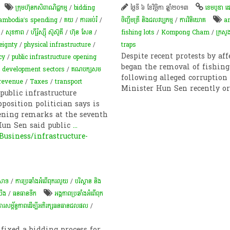
​ក្រុមហ៊ុន​កសិពាណិជ្ជកម្ម
/
bidding
ថ្ងៃទី ៦ ខែវិច្ឆិកា ឆ្នាំ២០១៣
ខេមបូឌា ដ
ambodia’s spending
/
គយ
/
ការអប់រំ
/
ចិញ្ចឹមត្រី និងជលវប្បកម្ម
/
ការវិនិយោគ
a
/
សុខភាព
/
ហ៊ីរ៉ូស្ស៊ី ស៊ូស៊ូគី
/
ហ៊ុន សែន
/
fishing lots
/
Kompong Cham
/
ក្រសួ
eignty
/
physical infrastructure
/
traps
Despite recent protests by a
cy
/
public infrastructure opening
began the removal of fishing 
l development sectors
/
គណបក្សសម
following alleged corruption 
 revenue
/
Taxes
/
transport
Minister Hun Sen recently or
ublic infrastructure
osition politician says is
opening remarks at the seventh
Hun Sen said public
...
siness/infrastructure-
​សាទ​
/
ការប្រឆាំងអំពើពុករលួយ
/
បរិស្ថាន និង
បឹង
/
​ធនធាន​ទឹក​
អង្គភាពប្រឆាំងអំពើពុក
ការ​សម្ព័ន្ធភាព​ដើម្បី​អភិរក្ស​ធនធាន​ជលផល
/
fixed a bidding process for