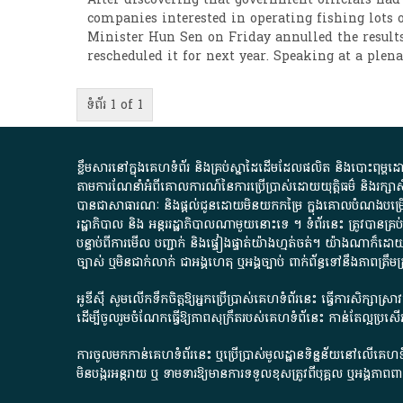
companies interested in operating fishing lots
Minister Hun Sen on Friday annulled the result
rescheduled it for next year. Speaking at a plen
ទំព័រ 1 of 1
ខ្លឹមសារ​នៅ​ក្នុង​គេហទំព័រ និង​គ្រប់​ស្នា​ដៃ​ដើម​ដែល​ផលិត​ និង​បោះពុម្ព​ដោយ​ អង
តាមការ​ណែនាំ​អំពី​គោលការណ៍​នៃ​ការ​ប្រើប្រាស់​ដោយ​យុត្តិធម៌​ និង​រក្សាសិទ្
បានជា​សាធារណៈ​ និង​ផ្តល់​ជូន​ដោយ​មិន​យក​កម្រៃ​ ក្នុង​គោលបំណង​បម្រើ​ដល់
រដ្ឋាភិបាល​ និង ​អន្តររដ្ឋាភិបាល​ណាមួយ​នោះ​ទេ ​។​ ទំព័រ​នេះ​ ត្រូវ​បាន
បន្ទាប់​ពី​ការ​មើល​ បញ្ជាក់​ និង​ផ្ទៀងផ្ទាត់​យ៉ាង​ហ្មត់ចត់​។​ យ៉ាងណា​ក៏​ដោយ​
ច្បាស់​ ឬ​មិន​ជាក់លាក់​ ជា​អង្គហេតុ​ ឬ​អង្គច្បាប់​ ពាក់ព័ន្ធ​ទៅ​នឹង​ភា
អូឌីស៊ី សូមលើកទឹកចិត្តឱ្យអ្នកប្រើប្រាស់គេហទំព័រនេះ ធ្វើការសិក្សាស្
ដើម្បីចូលរួមចំណែកធ្វើឱ្យភាពសុក្រឹតរបស់គេហទំព័នេះ កាន់តែល្អប្រ
ការចូលមកកាន់គេហទំព័រនេះ ឬប្រើប្រាស់មូលដ្ឋានទិន្នន័យនៅលើគេហទំ
មិនបង្ករអន្តរាយ ឬ ទាមទារ​ឱ្យមានការទទួលខុស​ត្រូវពីបុគ្គល ឬអង្គភា