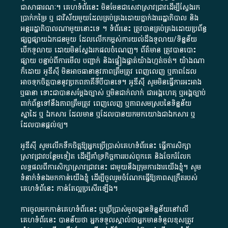
ជា​សាធារណៈ​។​ គេហទំព័រ​នេះ​ មិនមែន​ជា​សេវា​ស្រាវជ្រាវ​ដើម្បី​ស្វែងរក
ប្រាក់​កម្រៃ​ ឬ​ ជា​វិស័យ​មួយ​ដែល​គ្រប់គ្រង​ដោយ​ភ្នាក់ងារ​រដ្ឋាភិបាល​ និង ​
អន្តររដ្ឋាភិបាល​ណាមួយ​នោះ​ទេ ​។​ ទំព័រ​នេះ​ ត្រូវ​បាន​គ្រប់គ្រង​ដោយ​ប្រព័ន្ធ​
ផ្សព្វផ្សាយ​ឯកជន​មួយ​ ដែល​លើកកម្ពស់​ការ​យល់​ដឹង​ទូលាយ​/​ទិន្នន័យ​
បើក​ទូលាយ​ ដោយ​មិនស្វែង​រក​ផល​ចំណេញ​។​ ព័ត៌មាន​ ត្រូវ​បាន​បោះ
ផ្សាយ​ បន្ទាប់​ពី​ការ​មើល​ បញ្ជាក់​ និង​ផ្ទៀងផ្ទាត់​យ៉ាង​ហ្មត់ចត់​។​ យ៉ាងណា​
ក៏​ដោយ​ អូ​ឌី​ស៊ី​ មិន​អាច​ធានា​នូវ​ភាព​ត្រឹមត្រូវ​ ពេញលេញ​ ឬ​ភាព​ដែល​
អាច​ទុកចិត្ត​បាននូវ​ប្រភព​ភាគី​ទី​បី​បាន​ទេ​។​ អូ​ឌី​ស៊ី​ សូម​មិន​ធ្វើការ​អះអាង​
ឬ​ធានា​ ទោះជា​បាន​សម្តែង​ច្បាស់​ ឬ​មិន​ជាក់លាក់​ ជា​អង្គហេតុ​ ឬ​អង្គច្បាប់​
ពាក់ព័ន្ធ​ទៅ​នឹង​ភាព​ត្រឹមត្រូវ​ ពេញលេញ​ ឬ​ភាព​សម​ស្រប​នៃ​ទិន្នន័យ​
ស្នាដៃ​ ឬ​ ឯកសារ​ ដែល​មាន​ ឬ​ដែល​បាន​យក​មក​យោង​ជា​ឯកសារ​ ឬ​
ដែល​បាន​ផ្តល់​ឲ្យ​។
អូឌីស៊ី សូមលើកទឹកចិត្តឱ្យអ្នកប្រើប្រាស់គេហទំព័រនេះ ធ្វើការសិក្សា
ស្រាវជ្រាវបន្ថែមទៀត ដើម្បីគាំទ្រកិច្ចការ​របស់ពួកគេ និងចែករំលែក
លទ្ធផលពីការសិក្សាស្រាវជ្រាវនេះ ជាមួយនឹងក្រុមការងារយើងខ្ញុំ។ សូម
ទំនាក់ទំនងមកកាន់យើងខ្ញុំ
ដើម្បីចូលរួមចំណែកធ្វើឱ្យភាពសុក្រឹតរបស់
គេហទំព័នេះ កាន់តែល្អប្រសើរឡើង។
ការចូលមកកាន់គេហទំព័រនេះ ឬប្រើប្រាស់មូលដ្ឋានទិន្នន័យនៅលើ
គេហទំព័រនេះ បានន័យថា អ្នកទទួលស្គាល់ថាអ្នកមានទំនួលខុសត្រូវ