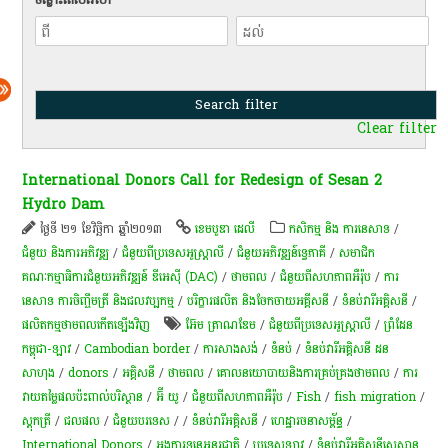
Clear filter
International Donors Call for Redesign of Sesan 2
Hydro Dam
ថ្ងៃទី ២១ ខែវិច្ឆិកា ឆ្នាំ២០១៣
ខេមបូឌា ដេលី
កសិកម្ម​ និង​ ការ​នេ​សាទ​
/
ជំនួយ និងការអភិវឌ្ឍ
/
ជំនួយពីប្រទេសអូស្ត្រាលី
/
ជំនួយអភិវឌ្ឍន៍ទ្វេភាគី
/
សមាជិក
គណៈកម្មាធិការជំនួយអភិវឌ្ឍន៍ ឌីអេស៊ី (DAC)
/
ថាមពល
/
ជំនួយពីសហភាពអឺរ៉ុប
/
ការ
នេសាទ ការចិញ្ចឹមត្រី និងជលវប្បកម្ម
/
បរិក្ខារផលិត និងចែកចាយអគ្គីសនី
/
ទំនប់​វា​រី​អគ្គិសនី​
/
ផលិតកម្មថាមពលកើតឡើងវិញ
អ៊ែម ត្រាណឌែម
/
ជំនួយពីប្រទេសអូស្ត្រាលី
/
ព្រំ​ដែន​
កម្ពុជា​-ឡាវ​
/
Cambodian border
/
ការសាងសង់
/
ទំនប់
/
ទំនប់​វារីអគ្គិសនី ដន​
សាហុង
/
donors
/
អគ្គិសនី
/
ថាមពល
/
គោលនយោបាយ​និង​ការគ្រប់គ្រង​ថាមពល
/
ការ
វាយតម្លៃផលប៉ះពាល់បរិស្ថាន
/
អ៊ី យូ
/
ជំនួយពីសហភាពអឺរ៉ុប
/
Fish
/
fish migration
/
ស្តុក​ត្រី
/
ជលផល
/
​ជំ​នួយបរទេស
/
/
ទំនប់វារីអគ្គិសនី
/
ហេដ្ឋារចនាសម្ព័ន្ធ
/
International Donors
/
​​អង្គការទន្លេ​អន្តរជាតិ​
/
ប្រទេសឡាវ
/
ទំនប់​វា​រី​អគ្គិស​នី​សេ​សាន​