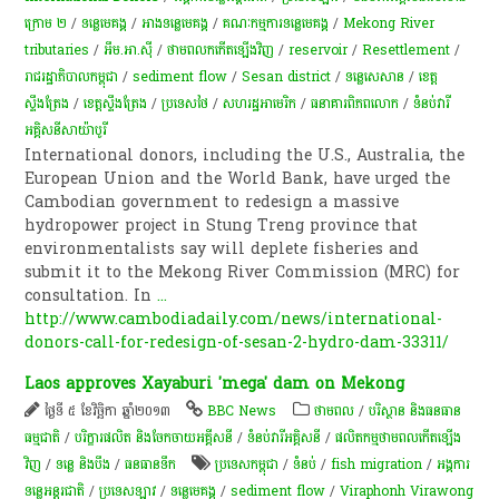
ក្រោម​ ២​
/
ទន្លេមេគង្គ
/
អាងទន្លេមេគង្គ
/
គណៈកម្មការ​ទន្លេ​មេគង្គ
/
Mekong River
tributaries
/
អឹម.អា.ស៊ី
/
ថាមពលកកើតឡើងវិញ
/
reservoir
/
Resettlement
/
រាជរដ្ឋាភិបាលកម្ពុជា
/
sediment flow
/
Sesan district
/
ទន្លេ​សេសាន
/
ខេត្ត
ស្ទឹងត្រែង
/
ខេត្តស្ទឹងត្រែង
/
ប្រទេសថៃ
/
សហរដ្ឋអាមេរិក
/
ធនាគារពិភពលោក
/
ទំនប់​វារី
អគ្គិសនី​សាយ៉ាបូរី
International donors, including the U.S., Australia, the
European Union and the World Bank, have urged the
Cambo­dian government to redesign a massive
hydropower project in Stung Treng province that
environmentalists say will deplete fisheries and
submit it to the Mekong River Commission (MRC) for
consultation. In
...
http://www.cambodiadaily.com/news/international-
donors-call-for-redesign-of-sesan-2-hydro-dam-33311/
Laos approves Xayaburi 'mega' dam on Mekong
ថ្ងៃទី ៥ ខែវិច្ឆិកា ឆ្នាំ២០១៣
BBC News
ថាមពល
/
បរិស្ថាន និងធនធាន
ធម្មជាតិ
/
បរិក្ខារផលិត និងចែកចាយអគ្គីសនី
/
ទំនប់​វា​រី​អគ្គិសនី​
/
ផលិតកម្មថាមពលកើតឡើង
វិញ
/
ទន្លេ និងបឹង
/
​ធនធាន​ទឹក​
ប្រទេសកម្ពុជា
/
ទំនប់
/
fish migration
/
​​អង្គការ
ទន្លេ​អន្តរជាតិ​
/
ប្រទេសឡាវ
/
ទន្លេមេគង្គ
/
sediment flow
/
Viraphonh Virawong