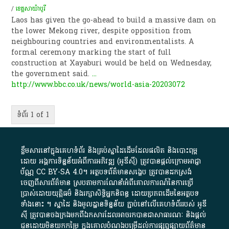
/
ខេត្តសាយ៉ាបូរី
Laos has given the go-ahead to build a massive dam on
the lower Mekong river, despite opposition from
neighbouring countries and environmentalists. A
formal ceremony marking the start of full
construction at Xayaburi would be held on Wednesday,
the government said.
...
http://www.bbc.co.uk/news/world-asia-20203072
ទំព័រ 1 of 1
ខ្លឹមសារ​នៅ​ក្នុង​គេហទំព័រ និង​គ្រប់​ស្នា​ដៃ​ដើម​ដែល​ផលិត​ និង​បោះពុម្ព​
ដោយ​ អង្គការ​ទិន្នន័យ​អំពី​ការអភិវឌ្ឍ​​ (អូ​ឌី​ស៊ី)​ ត្រូវ​បាន​ផ្តល់​ក្រោម​អាជ្ញា
ប័ណ្ណ​
CC BY-SA 4.0
។​ អត្ថបទ​ព័ត៌មាន​សង្ខេប​ ត្រូវ​បាន​ដកស្រង់​
ចេញពី​សារព័ត៌មាន ស្របតាមការ​ណែនាំ​អំពី​គោលការណ៍​នៃ​ការ​ប្រើ
ប្រាស់​ដោយ​យុត្តិធម៌​ និង​រក្សាសិទ្ធិអ្នកនិពន្ធ ដោយ​ប្រភពដើម​នៃ​​អត្ថបទ
ទាំង​នោះ​ ។​ ស្នាដៃ​ និង​មូលដ្ឋាន​ទិន្នន័យ ​ភ្ជាប់​នៅ​លើ​គេហទំព័រ​របស់​ អូ​ឌី​
ស៊ី​ ត្រូវ​បាន​ចងក្រង​មក​ពី​ឯកសារ​ដែល​អាច​រក​បានជា​សាធារណៈ​ និង​ផ្តល់​
ជូន​ដោយ​មិន​យក​កម្រៃ​ ក្នុង​គោលបំណង​បម្រើ​ដល់ការ​ផ្សព្វផ្សាយ​ព័ត៌មាន​