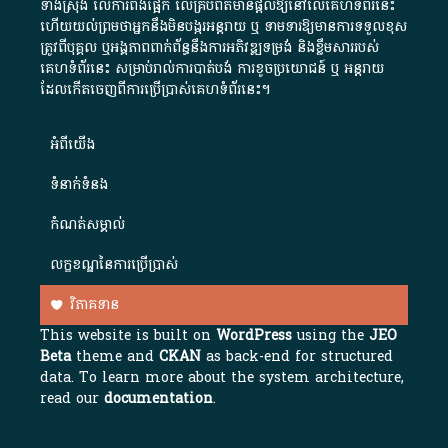
ទាំងស្រុង លើការពឹងផ្អែក លើគ្រប់ព័ត៌មានផ្តល់ឱ្យនៅលើគេហទំព័រនេះ
ហើយយល់ព្រមថាអ្នកនឹងមិនបង្ករអន្តរាយ ឬ ទាមទារ​ឱ្យមានការទទួលខុស​
ត្រូវពីបុគ្គល ឬអង្គភាពពាក់ព័ន្ធនឹងការអភិវឌ្ឍទម្រង់ និងខ្លឹមសាររបស់
គេហទំព័រនេះ សម្រាប់រាល់ការបាត់បង់ ការខូចប្រយោជន៍ ឬ អន្តរាយ
ដែលកើតចេញពីការប្រើប្រាស់គេហទំព័រនេះ។
អំពី​យើង​
ទំនាក់ទំនង
កំណត់សម្គាល់
លក្ខខណ្ឌនៃការប្រើប្រាស់
វិភាគទាន
This website is built on
WordPress
using the
JEO
Beta
theme and
CKAN
as back-end for structured
data. To learn more about the system architecture,
read our
documentation
.