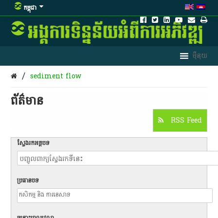
កម្ពុជា
/
sediment flow
ព័ត៌មាន​
RSS Feed
ស្វែងរកអត្ថបទ
ប្រធានបទ
ចន្លោះពេលវេលា