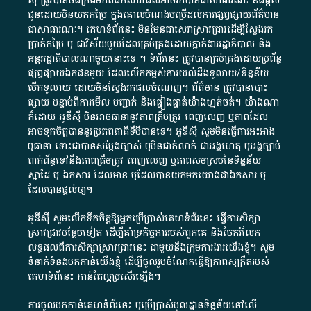
ស៊ី​ ត្រូវ​បាន​ចងក្រង​មក​ពី​ឯកសារ​ដែល​អាច​រក​បានជា​សាធារណៈ​ និង​ផ្តល់​
ជូន​ដោយ​មិន​យក​កម្រៃ​ ក្នុង​គោលបំណង​បម្រើ​ដល់ការ​ផ្សព្វផ្សាយ​ព័ត៌មាន​
ជា​សាធារណៈ​។​ គេហទំព័រ​នេះ​ មិនមែន​ជា​សេវា​ស្រាវជ្រាវ​ដើម្បី​ស្វែងរក
ប្រាក់​កម្រៃ​ ឬ​ ជា​វិស័យ​មួយ​ដែល​គ្រប់គ្រង​ដោយ​ភ្នាក់ងារ​រដ្ឋាភិបាល​ និង ​
អន្តររដ្ឋាភិបាល​ណាមួយ​នោះ​ទេ ​។​ ទំព័រ​នេះ​ ត្រូវ​បាន​គ្រប់គ្រង​ដោយ​ប្រព័ន្ធ​
ផ្សព្វផ្សាយ​ឯកជន​មួយ​ ដែល​លើកកម្ពស់​ការ​យល់​ដឹង​ទូលាយ​/​ទិន្នន័យ​
បើក​ទូលាយ​ ដោយ​មិនស្វែង​រក​ផល​ចំណេញ​។​ ព័ត៌មាន​ ត្រូវ​បាន​បោះ
ផ្សាយ​ បន្ទាប់​ពី​ការ​មើល​ បញ្ជាក់​ និង​ផ្ទៀងផ្ទាត់​យ៉ាង​ហ្មត់ចត់​។​ យ៉ាងណា​
ក៏​ដោយ​ អូ​ឌី​ស៊ី​ មិន​អាច​ធានា​នូវ​ភាព​ត្រឹមត្រូវ​ ពេញលេញ​ ឬ​ភាព​ដែល​
អាច​ទុកចិត្ត​បាននូវ​ប្រភព​ភាគី​ទី​បី​បាន​ទេ​។​ អូ​ឌី​ស៊ី​ សូម​មិន​ធ្វើការ​អះអាង​
ឬ​ធានា​ ទោះជា​បាន​សម្តែង​ច្បាស់​ ឬ​មិន​ជាក់លាក់​ ជា​អង្គហេតុ​ ឬ​អង្គច្បាប់​
ពាក់ព័ន្ធ​ទៅ​នឹង​ភាព​ត្រឹមត្រូវ​ ពេញលេញ​ ឬ​ភាព​សម​ស្រប​នៃ​ទិន្នន័យ​
ស្នាដៃ​ ឬ​ ឯកសារ​ ដែល​មាន​ ឬ​ដែល​បាន​យក​មក​យោង​ជា​ឯកសារ​ ឬ​
ដែល​បាន​ផ្តល់​ឲ្យ​។
អូឌីស៊ី សូមលើកទឹកចិត្តឱ្យអ្នកប្រើប្រាស់គេហទំព័រនេះ ធ្វើការសិក្សា
ស្រាវជ្រាវបន្ថែមទៀត ដើម្បីគាំទ្រកិច្ចការ​របស់ពួកគេ និងចែករំលែក
លទ្ធផលពីការសិក្សាស្រាវជ្រាវនេះ ជាមួយនឹងក្រុមការងារយើងខ្ញុំ។ សូម
ទំនាក់ទំនងមកកាន់យើងខ្ញុំ
ដើម្បីចូលរួមចំណែកធ្វើឱ្យភាពសុក្រឹតរបស់
គេហទំព័នេះ កាន់តែល្អប្រសើរឡើង។
ការចូលមកកាន់គេហទំព័រនេះ ឬប្រើប្រាស់មូលដ្ឋានទិន្នន័យនៅលើ