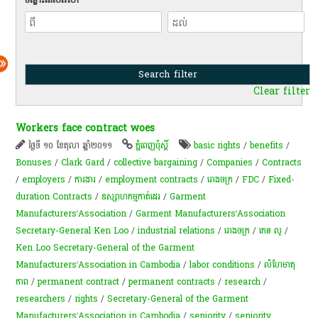
Clear filter
Workers face contract woes
ថ្ងៃទី ១០ ខែតុលា ឆ្នាំ២០១១
ភ្នំពេញប៉ុស្តិ៍
basic rights
/
benefits
/
Bonuses
/
Clark Gard
/
collective bargaining
/
Companies
/
Contracts
/
employers
/
ការងារ
/
employment contracts
/
រោងចក្រ
/
FDC
/
Fixed-
duration Contracts
/
ឧស្សាហកម្មកាត់ដេរ
/
Garment
Manufacturers’Association
/
Garment Manufacturers’Association
Secretary-General Ken Loo
/
industrial relations
/
​រោងចក្រ
/
កេន លូ
/
Ken Loo Secretary-General of the Garment
Manufacturers’Association in Cambodia
/
labor conditions
/
លំហែ​មាតុ
ភាព​
/
permanent contract
/
permanent contracts
/
research
/
researchers
/
rights
/
Secretary-General of the Garment
Manufacturers’Association in Cambodia
/
seniority
/
seniority