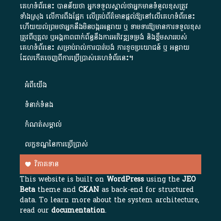
គេហទំព័រនេះ បានន័យថា អ្នកទទួលស្គាល់ថាអ្នកមានទំនួលខុសត្រូវ
ទាំងស្រុង លើការពឹងផ្អែក លើគ្រប់ព័ត៌មានផ្តល់ឱ្យនៅលើគេហទំព័រនេះ
ហើយយល់ព្រមថាអ្នកនឹងមិនបង្ករអន្តរាយ ឬ ទាមទារ​ឱ្យមានការទទួលខុស​
ត្រូវពីបុគ្គល ឬអង្គភាពពាក់ព័ន្ធនឹងការអភិវឌ្ឍទម្រង់ និងខ្លឹមសាររបស់
គេហទំព័រនេះ សម្រាប់រាល់ការបាត់បង់ ការខូចប្រយោជន៍ ឬ អន្តរាយ
ដែលកើតចេញពីការប្រើប្រាស់គេហទំព័រនេះ។
អំពី​យើង​
ទំនាក់ទំនង
កំណត់សម្គាល់
លក្ខខណ្ឌនៃការប្រើប្រាស់
វិភាគទាន
This website is built on
WordPress
using the
JEO
Beta
theme and
CKAN
as back-end for structured
data. To learn more about the system architecture,
read our
documentation
.