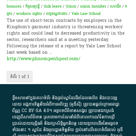
bonuses
/
កិច្ច​សន្យា​ខ្លី​
/
Sick leave
/
Union
/
union member
/
សហជីព
/
ក​
ម្មករ​
/
workers rights
/
លក្ខខណ្ឌ​ការងារ​
/
Yale Law School
The use of short-term contracts by employers in the
Kingdom’s garment industry is threatening workers’
rights and could lead to decreased productivity in the
sector, researchers said at a meeting yesterday.
Following the release of a report by Yale Law School
last week based on
...
http://www.phnompenhpost.com/
ទំព័រ 1 of 1
ខ្លឹមសារ​នៅ​ក្នុង​គេហទំព័រ និង​គ្រប់​ស្នា​ដៃ​ដើម​ដែល​ផលិត​ និង​បោះពុម្ព​
ដោយ​ អង្គការ​ទិន្នន័យ​អំពី​ការអភិវឌ្ឍ​​ (អូ​ឌី​ស៊ី)​ ត្រូវ​បាន​ផ្តល់​ក្រោម​អាជ្ញា
ប័ណ្ណ​
CC BY-SA 4.0
។​ អត្ថបទ​ព័ត៌មាន​សង្ខេប​ ត្រូវ​បាន​ដកស្រង់​
ចេញពី​សារព័ត៌មាន ស្របតាមការ​ណែនាំ​អំពី​គោលការណ៍​នៃ​ការ​ប្រើ
ប្រាស់​ដោយ​យុត្តិធម៌​ និង​រក្សាសិទ្ធិអ្នកនិពន្ធ ដោយ​ប្រភពដើម​នៃ​​អត្ថបទ
ទាំង​នោះ​ ។​ ស្នាដៃ​ និង​មូលដ្ឋាន​ទិន្នន័យ ​ភ្ជាប់​នៅ​លើ​គេហទំព័រ​របស់​ អូ​ឌី​