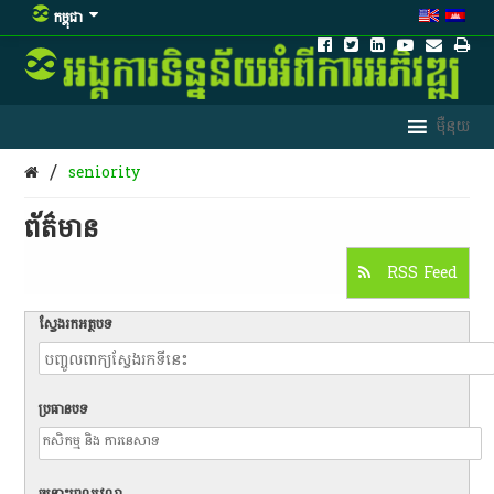
កម្ពុជា
/
seniority
ព័ត៌មាន​
RSS Feed
ស្វែងរកអត្ថបទ
ប្រធានបទ
ចន្លោះពេលវេលា