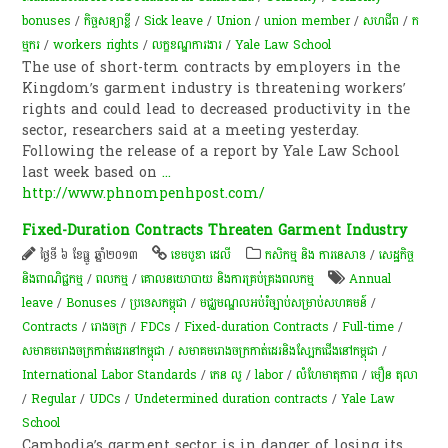
bonuses
/
កិច្ច​សន្យា​ខ្លី​
/
Sick leave
/
Union
/
union member
/
សហជីព
/
ក​
ម្មករ​
/
workers rights
/
លក្ខខណ្ឌ​ការងារ​
/
Yale Law School
The use of short-term contracts by employers in the
Kingdom’s garment industry is threatening workers’
rights and could lead to decreased productivity in the
sector, researchers said at a meeting yesterday.
Following the release of a report by Yale Law School
last week based on
...
http://www.phnompenhpost.com/
Fixed-Duration Contracts Threaten Garment Industry
ថ្ងៃទី ៦ ខែធ្នូ ឆ្នាំ២០១៣
ខេមបូឌា ដេលី
កសិកម្ម​ និង​ ការ​នេ​សាទ​
/
សេដ្ឋកិច្ច
និងពាណិជ្ជកម្ម
/
ពល​កម្ម
/
គោលនយោបាយ និងការគ្រប់គ្រងពលកម្ម
Annual
leave
/
Bonuses
/
ប្រទេសកម្ពុជា
/
មជ្ឈមណ្ឌល​អប់រំ​ច្បាប់​សម្រាប់​សហគមន៍​
/
Contracts
/
រោងចក្រ
/
FDCs
/
Fixed-duration Contracts
/
Full-time
/
សមាគមរោងចក្រកាត់ដេរនៅកម្ពុជា
/
សមាគមរោងចក្រកាត់ដេរនិងស្បែកជើងនៅកម្ពុជា
/
International Labor Standards
/
កេន លូ
/
labor
/
លំហែ​មាតុភាព​
/
មឿន តុលា
/
Regular
/
UDCs
/
Undetermined duration contracts
/
Yale Law
School
Cambodia’s garment sector is in danger of losing its