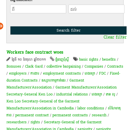
Clear filter
Workers face contract woes
ថ្ងៃទី ១០ ខែតុលា ឆ្នាំ២០១១
ភ្នំពេញប៉ុស្តិ៍
basic rights
/
benefits
/
Bonuses
/
Clark Gard
/
collective bargaining
/
Companies
/
Contracts
/
employers
/
ការងារ
/
employment contracts
/
រោងចក្រ
/
FDC
/
Fixed-
duration Contracts
/
ឧស្សាហកម្មកាត់ដេរ
/
Garment
Manufacturers’Association
/
Garment Manufacturers’Association
Secretary-General Ken Loo
/
industrial relations
/
​រោងចក្រ
/
កេន លូ
/
Ken Loo Secretary-General of the Garment
Manufacturers’Association in Cambodia
/
labor conditions
/
លំហែ​មាតុ
ភាព​
/
permanent contract
/
permanent contracts
/
research
/
researchers
/
rights
/
Secretary-General of the Garment
Manufacturers’Association in Cambodia
/
seniority
/
seniority