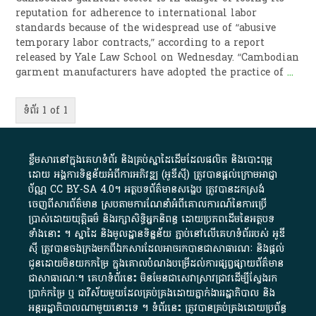
reputation for adherence to international labor
standards because of the widespread use of “abusive
temporary labor contracts,” according to a report
released by Yale Law School on Wednesday. “Cambodian
garment manufacturers have adopted the practice of
...
ទំព័រ 1 of 1
ខ្លឹមសារ​នៅ​ក្នុង​គេហទំព័រ និង​គ្រប់​ស្នា​ដៃ​ដើម​ដែល​ផលិត​ និង​បោះពុម្ព​
ដោយ​ អង្គការ​ទិន្នន័យ​អំពី​ការអភិវឌ្ឍ​​ (អូ​ឌី​ស៊ី)​ ត្រូវ​បាន​ផ្តល់​ក្រោម​អាជ្ញា
ប័ណ្ណ​
CC BY-SA 4.0
។​ អត្ថបទ​ព័ត៌មាន​សង្ខេប​ ត្រូវ​បាន​ដកស្រង់​
ចេញពី​សារព័ត៌មាន ស្របតាមការ​ណែនាំ​អំពី​គោលការណ៍​នៃ​ការ​ប្រើ
ប្រាស់​ដោយ​យុត្តិធម៌​ និង​រក្សាសិទ្ធិអ្នកនិពន្ធ ដោយ​ប្រភពដើម​នៃ​​អត្ថបទ
ទាំង​នោះ​ ។​ ស្នាដៃ​ និង​មូលដ្ឋាន​ទិន្នន័យ ​ភ្ជាប់​នៅ​លើ​គេហទំព័រ​របស់​ អូ​ឌី​
ស៊ី​ ត្រូវ​បាន​ចងក្រង​មក​ពី​ឯកសារ​ដែល​អាច​រក​បានជា​សាធារណៈ​ និង​ផ្តល់​
ជូន​ដោយ​មិន​យក​កម្រៃ​ ក្នុង​គោលបំណង​បម្រើ​ដល់ការ​ផ្សព្វផ្សាយ​ព័ត៌មាន​
ជា​សាធារណៈ​។​ គេហទំព័រ​នេះ​ មិនមែន​ជា​សេវា​ស្រាវជ្រាវ​ដើម្បី​ស្វែងរក
ប្រាក់​កម្រៃ​ ឬ​ ជា​វិស័យ​មួយ​ដែល​គ្រប់គ្រង​ដោយ​ភ្នាក់ងារ​រដ្ឋាភិបាល​ និង ​
អន្តររដ្ឋាភិបាល​ណាមួយ​នោះ​ទេ ​។​ ទំព័រ​នេះ​ ត្រូវ​បាន​គ្រប់គ្រង​ដោយ​ប្រព័ន្ធ​