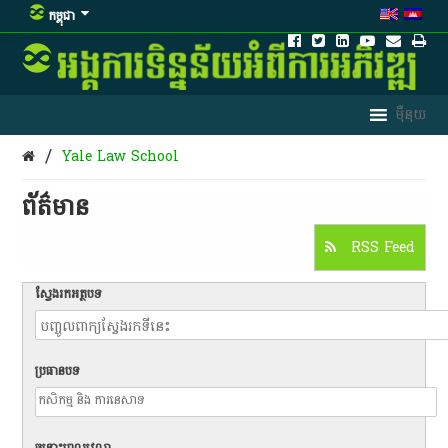
កម្ពុជា
/
Yale Law School
ព័ត៌មាន​
RSS Feed
ស្វែងរកអត្ថបទ
ប្រធានបទ
ចន្លោះពេលវេលា