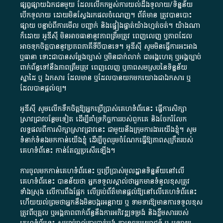
ផ្សព្វផ្សាយ​ឯកជន​មួយ​ ដែល​លើកកម្ពស់​ការ​យល់​ដឹង​ទូលាយ​/​ទិន្នន័យ​
បើក​ទូលាយ​ ដោយ​មិនស្វែង​រក​ផល​ចំណេញ​។​ ព័ត៌មាន​ ត្រូវ​បាន​បោះ
ផ្សាយ​ បន្ទាប់​ពី​ការ​មើល​ បញ្ជាក់​ និង​ផ្ទៀងផ្ទាត់​យ៉ាង​ហ្មត់ចត់​។​ យ៉ាងណា​
ក៏​ដោយ​ អូ​ឌី​ស៊ី​ មិន​អាច​ធានា​នូវ​ភាព​ត្រឹមត្រូវ​ ពេញលេញ​ ឬ​ភាព​ដែល​
អាច​ទុកចិត្ត​បាននូវ​ប្រភព​ភាគី​ទី​បី​បាន​ទេ​។​ អូ​ឌី​ស៊ី​ សូម​មិន​ធ្វើការ​អះអាង​
ឬ​ធានា​ ទោះជា​បាន​សម្តែង​ច្បាស់​ ឬ​មិន​ជាក់លាក់​ ជា​អង្គហេតុ​ ឬ​អង្គច្បាប់​
ពាក់ព័ន្ធ​ទៅ​នឹង​ភាព​ត្រឹមត្រូវ​ ពេញលេញ​ ឬ​ភាព​សម​ស្រប​នៃ​ទិន្នន័យ​
ស្នាដៃ​ ឬ​ ឯកសារ​ ដែល​មាន​ ឬ​ដែល​បាន​យក​មក​យោង​ជា​ឯកសារ​ ឬ​
ដែល​បាន​ផ្តល់​ឲ្យ​។
អូឌីស៊ី សូមលើកទឹកចិត្តឱ្យអ្នកប្រើប្រាស់គេហទំព័រនេះ ធ្វើការសិក្សា
ស្រាវជ្រាវបន្ថែមទៀត ដើម្បីគាំទ្រកិច្ចការ​របស់ពួកគេ និងចែករំលែក
លទ្ធផលពីការសិក្សាស្រាវជ្រាវនេះ ជាមួយនឹងក្រុមការងារយើងខ្ញុំ។ សូម
ទំនាក់ទំនងមកកាន់យើងខ្ញុំ
ដើម្បីចូលរួមចំណែកធ្វើឱ្យភាពសុក្រឹតរបស់
គេហទំព័នេះ កាន់តែល្អប្រសើរឡើង។
ការចូលមកកាន់គេហទំព័រនេះ ឬប្រើប្រាស់មូលដ្ឋានទិន្នន័យនៅលើ
គេហទំព័រនេះ បានន័យថា អ្នកទទួលស្គាល់ថាអ្នកមានទំនួលខុសត្រូវ
ទាំងស្រុង លើការពឹងផ្អែក លើគ្រប់ព័ត៌មានផ្តល់ឱ្យនៅលើគេហទំព័រនេះ
ហើយយល់ព្រមថាអ្នកនឹងមិនបង្ករអន្តរាយ ឬ ទាមទារ​ឱ្យមានការទទួលខុស​
ត្រូវពីបុគ្គល ឬអង្គភាពពាក់ព័ន្ធនឹងការអភិវឌ្ឍទម្រង់ និងខ្លឹមសាររបស់