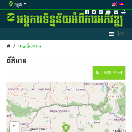
កម្ពុជា
/
ខេត្តស៊ីសាកេត
ព័ត៌មាន​
RSS Feed