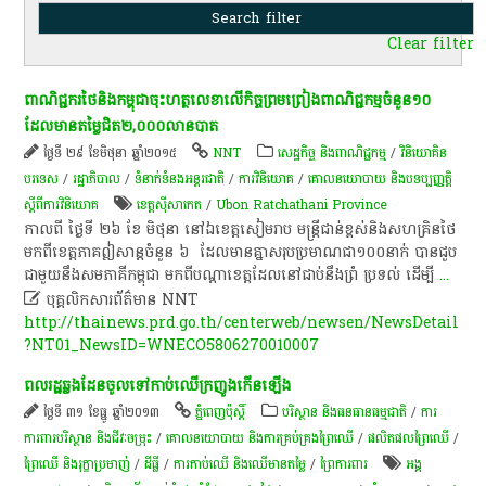
Clear filter
ពាណិជ្ជករ​ថៃ​និង​កម្ពុជា​ចុះហត្ថលេខា​លើ​កិច្ចព្រមព្រៀង​ពាណិជ្ជ​កម្មចំនួន​១០​
ដែល​មាន​តម្លៃ​ជិត​២,០០០​លាន​បាត​
ថ្ងៃទី ២៩ ខែមិថុនា ឆ្នាំ២០១៥
NNT
សេដ្ឋកិច្ច និងពាណិជ្ជកម្ម
/
វិនិយោគិន
បរទេស
/
រដ្ឋាភិបាល
/
ទំនាក់ទំនងអន្តរជាតិ
/
ការវិនិយោគ
/
គោលនយោបាយ និងបទប្បញ្ញត្តិ
ស្តីពីការវិនិយោគ
ខេត្តស៊ីសាកេត
/
Ubon Ratchathani Province
កាលពី ​ថ្ងៃ​ទី​ ២៦​ ខែ​ មិថុនា​ នៅ​ឯ​ខេត្តសៀមរាប​ មន្ត្រីជាន់ខ្ពស់​និង​សហគ្រិន​ថៃ​
មក​ពី​ខេត្តភាគ​ឦ​សាន្ត​ចំនួន​ ៦​ ​ ដែល​មាន​គ្នា​សរុប​ប្រមាណ​ជា​១០០​នាក់​ បាន​ជួប​
ជាមួយនឹង​សម​ភាគី​កម្ពុជា​ មក​ពី​បណ្តា​ខេត្ត​ដែល​នៅ​ជាប់​នឹង​ព្រំ ប្រទល់​ ដើម្បី
...

បុគ្គលិកសារព័ត៌មាន NNT
http://thainews.prd.go.th/centerweb/newsen/NewsDetail
?NT01_NewsID=WNECO5806270010007
ពល​​រដ្ឋ​ឆ្លង​ដែន​​ចូល​​ទៅ​កាប់​​ឈើ​​ក្រញូង​​កើន​​ឡើង​
ថ្ងៃទី ៣១ ខែធ្នូ ឆ្នាំ២០១៣
ភ្នំពេញប៉ុស្តិ៍
បរិស្ថាន និងធនធានធម្មជាតិ
/
ការ
ការពារបរិស្ថាន និងជីវៈចម្រុះ
/
គោលនយោបាយ និងការគ្រប់គ្រងព្រៃឈើ
/
​ផលិតផល​ព្រៃឈើ​
/
ព្រៃឈើ និងរុក្ខាប្រមាញ់
/
ដីធ្លី
/
ការកាប់​ឈើ និង​ឈើ​មានតម្លៃ​
/
ព្រៃការពារ
អង្គ