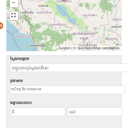
Leaflet
| ©
OpenStreetMap
contributors.
ស្វែងរកអត្ថបទ
ប្រធានបទ
ចន្លោះពេលវេលា