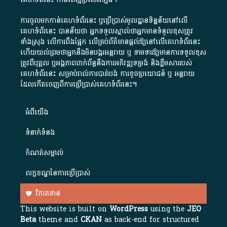
ការចូលមកកាន់គេហទំព័រនេះ ឬប្រើប្រាស់មូលដ្ឋានទិន្នន័យនៅលើ
គេហទំព័រនេះ បានន័យថា អ្នកទទួលស្គាល់ថាអ្នកមានទំនួលខុសត្រូវ
ទាំងស្រុង លើការពឹងផ្អែក លើគ្រប់ព័ត៌មានផ្តល់ឱ្យនៅលើគេហទំព័រនេះ
ហើយយល់ព្រមថាអ្នកនឹងមិនបង្ករអន្តរាយ ឬ ទាមទារ​ឱ្យមានការទទួលខុស​
ត្រូវពីបុគ្គល ឬអង្គភាពពាក់ព័ន្ធនឹងការអភិវឌ្ឍទម្រង់ និងខ្លឹមសាររបស់
គេហទំព័រនេះ សម្រាប់រាល់ការបាត់បង់ ការខូចប្រយោជន៍ ឬ អន្តរាយ
ដែលកើតចេញពីការប្រើប្រាស់គេហទំព័រនេះ។
អំពី​យើង​
ទំនាក់ទំនង
កំណត់សម្គាល់
លក្ខខណ្ឌនៃការប្រើប្រាស់
វិភាគទាន
This website is built on
WordPress
using the
JEO
Beta
theme and
CKAN
as back-end for structured