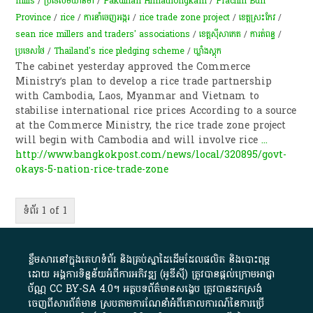
mills
/
ប្រទេសមីយ៉ាន់ម៉ា
/
Pakdihan Himathongkam
/
Prachin Buri
Province
/
rice
/
ការ​នាំ​ចេញ​អង្ករ
/
rice trade zone project
/
ខេត្ត​ស្រះកែវ
/
sean rice millers and traders' associations
/
ខេត្តស៊ីសាកេត
/
ការត់ពន្ធ
/
ប្រទេសថៃ
/
Thailand's rice pledging scheme
/
ឃ្លាំង​ស្តុក​
The cabinet yesterday approved the Commerce
Ministry’s plan to develop a rice trade partnership
with Cambodia, Laos, Myanmar and Vietnam to
stabilise international rice prices According to a source
at the Commerce Ministry, the rice trade zone project
will begin with Cambodia and will involve rice
...
http://www.bangkokpost.com/news/local/320895/govt-
okays-5-nation-rice-trade-zone
ទំព័រ 1 of 1
ខ្លឹមសារ​នៅ​ក្នុង​គេហទំព័រ និង​គ្រប់​ស្នា​ដៃ​ដើម​ដែល​ផលិត​ និង​បោះពុម្ព​
ដោយ​ អង្គការ​ទិន្នន័យ​អំពី​ការអភិវឌ្ឍ​​ (អូ​ឌី​ស៊ី)​ ត្រូវ​បាន​ផ្តល់​ក្រោម​អាជ្ញា
ប័ណ្ណ​
CC BY-SA 4.0
។​ អត្ថបទ​ព័ត៌មាន​សង្ខេប​ ត្រូវ​បាន​ដកស្រង់​
ចេញពី​សារព័ត៌មាន ស្របតាមការ​ណែនាំ​អំពី​គោលការណ៍​នៃ​ការ​ប្រើ