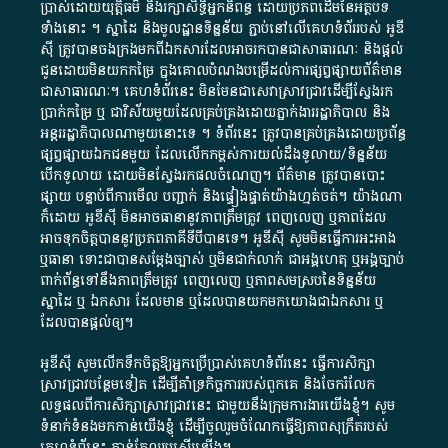
ប្រាស់​ដោយ​យុត្តិធម៌​ និង​រក្សាសិទ្ធិអ្នកនិពន្ធ ដោយ​ប្រភពដើម​នៃ​​អត្ថបទ
ទាំង​នោះ​ ។​ ស្នាដៃ​ និង​មូលដ្ឋាន​ទិន្នន័យ ​ភ្ជាប់​នៅ​លើ​គេហទំព័រ​របស់​ អូ​ឌី​
ស៊ី​ ត្រូវ​បាន​ចងក្រង​មក​ពី​ឯកសារ​ដែល​អាច​រក​បានជា​សាធារណៈ​ និង​ផ្តល់​
ជូន​ដោយ​មិន​យក​កម្រៃ​ ក្នុង​គោលបំណង​បម្រើ​ដល់ការ​ផ្សព្វផ្សាយ​ព័ត៌មាន​
ជា​សាធារណៈ​។​ គេហទំព័រ​នេះ​ មិនមែន​ជា​សេវា​ស្រាវជ្រាវ​ដើម្បី​ស្វែងរក
ប្រាក់​កម្រៃ​ ឬ​ ជា​វិស័យ​មួយ​ដែល​គ្រប់គ្រង​ដោយ​ភ្នាក់ងារ​រដ្ឋាភិបាល​ និង ​
អន្តររដ្ឋាភិបាល​ណាមួយ​នោះ​ទេ ​។​ ទំព័រ​នេះ​ ត្រូវ​បាន​គ្រប់គ្រង​ដោយ​ប្រព័ន្ធ​
ផ្សព្វផ្សាយ​ឯកជន​មួយ​ ដែល​លើកកម្ពស់​ការ​យល់​ដឹង​ទូលាយ​/​ទិន្នន័យ​
បើក​ទូលាយ​ ដោយ​មិនស្វែង​រក​ផល​ចំណេញ​។​ ព័ត៌មាន​ ត្រូវ​បាន​បោះ
ផ្សាយ​ បន្ទាប់​ពី​ការ​មើល​ បញ្ជាក់​ និង​ផ្ទៀងផ្ទាត់​យ៉ាង​ហ្មត់ចត់​។​ យ៉ាងណា​
ក៏​ដោយ​ អូ​ឌី​ស៊ី​ មិន​អាច​ធានា​នូវ​ភាព​ត្រឹមត្រូវ​ ពេញលេញ​ ឬ​ភាព​ដែល​
អាច​ទុកចិត្ត​បាននូវ​ប្រភព​ភាគី​ទី​បី​បាន​ទេ​។​ អូ​ឌី​ស៊ី​ សូម​មិន​ធ្វើការ​អះអាង​
ឬ​ធានា​ ទោះជា​បាន​សម្តែង​ច្បាស់​ ឬ​មិន​ជាក់លាក់​ ជា​អង្គហេតុ​ ឬ​អង្គច្បាប់​
ពាក់ព័ន្ធ​ទៅ​នឹង​ភាព​ត្រឹមត្រូវ​ ពេញលេញ​ ឬ​ភាព​សម​ស្រប​នៃ​ទិន្នន័យ​
ស្នាដៃ​ ឬ​ ឯកសារ​ ដែល​មាន​ ឬ​ដែល​បាន​យក​មក​យោង​ជា​ឯកសារ​ ឬ​
ដែល​បាន​ផ្តល់​ឲ្យ​។
អូឌីស៊ី សូមលើកទឹកចិត្តឱ្យអ្នកប្រើប្រាស់គេហទំព័រនេះ ធ្វើការសិក្សា
ស្រាវជ្រាវបន្ថែមទៀត ដើម្បីគាំទ្រកិច្ចការ​របស់ពួកគេ និងចែករំលែក
លទ្ធផលពីការសិក្សាស្រាវជ្រាវនេះ ជាមួយនឹងក្រុមការងារយើងខ្ញុំ។ សូម
ទំនាក់ទំនងមកកាន់យើងខ្ញុំ
ដើម្បីចូលរួមចំណែកធ្វើឱ្យភាពសុក្រឹតរបស់
គេហទំព័នេះ កាន់តែល្អប្រសើរឡើង។