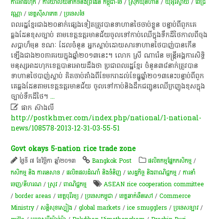
ការអាដហុក
/
ការិយាល័យនាក់​ទំនង​ព្រំដែន កម្ពុជា‑ថៃ
/
ស្រុកឃុនហាន
/
ឃុំអូរស្វាយ
/
ពេជ្រ
វណ្ណា
/
ខេត្តស៊ីសាកេត
/
ប្រទេសថៃ
ពលរដ្ឋខ្មែរជាង២០នាក់ផ្សេងទៀតត្រូវបានទាហានថៃចាប់ខ្លួន​ បន្ទាប់ពីពួក​គេ
ឆ្លងដែន​ខុសច្បាប់ តាមខេត្តឧត្តរមានជ័យចូលទៅកាប់ឈើក្នុងទឹកដីថៃកាលពីចុង
សប្តាហ៏មុន ខណៈ ដែលចំនួន អ្នកស្លាប់ដោយសារទាហានថៃបាញ់បានកើន
ឡើង​ជាង២០ភាគ​រយ​ក្នុងឆ្នាំ២០១៣នេះ។ លោក ស្រី ណារ៉េន មន្ត្រីអង្គការសិទ្ធិ
មនុស្សអាដហុកខេត្តបានអោយដឹងថា ប្រជា​ពល​រដ្ឋ​ខ្មែរ​ ​ចំនួន៣៨នាក់ត្រូវបាន
ទាហានថៃបាញ់ស្លាប់ គិតចាប់តាំងពីខែមករាដល់​ខែធ្នូ​ឆ្នាំ​២០១៣​នេះ​​បន្ទាប់ពីពួក
គេឆ្លងដែនតាមខេត្តឧត្តរមានជ័យ ចូលទៅ​កាប់និង​ដឹក​ជញ្ជូនឈើ​ក្រញូងខុសក្នុង
ច្បាប់ទឹកដីថៃ។
...

ផាក ស៊ាងលី
http://postkhmer.com/index.php/national/1-national-
news/108578-2013-12-31-03-55-51
Govt okays 5-nation rice trade zone
ថ្ងៃទី ៧ ខែវិច្ឆិកា ឆ្នាំ២០១៣
Bangkok Post
​ផលិតកម្ម​ផ្នែក​កសិកម្ម​
/
កសិកម្ម​ និង​ ការ​នេ​សាទ​
/
ផលិតផលដំណាំ និងទំនិញ
/
សេដ្ឋកិច្ច និងពាណិជ្ជកម្ម
/
ការនាំ
ចេញ/នីហរណ
/
​ស្រូវ​
/
ពាណិជ្ជកម្ម
ASEAN rice cooperation committee
/
border areas
/
ខេត្តបុរីរម្យ
/
ប្រទេសកម្ពុជា
/
ខេត្ត​ឆាក់ឆឺនសៅ
/
Commerce
Ministry
/
សន្តិសុខ​ស្បៀង
/
global markets
/
ice smugglers
/
ប្រទេសឡាវ
/