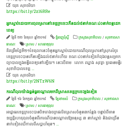

ឃុត សុភចរិយា
https://bit.ly/2z16RRe
អ្នក​ស្លាប់​ដោយ​ការ​ពុល​ស្រា​នៅ​ខេត្ត​ក្រចេះ​កើន​ដល់​៥​នាក់​ខណៈ​៤០​នាក់​បន្ដ​ដេក​
ពេទ្យ​​
ថ្ងៃទី ២២ ខែតុលា ឆ្នាំ២០១៨
ភ្នំពេញប៉ុស្តិ៍
ក្រសួងសុខាភិបាល
/
សុខ​ភាព​សា​
ធា​រណៈ
​ស្រា​ស
/
សារធាតុពុល
គិត​ត្រឹម​ថ្ងៃ​ទី២១​ខែតុលា​នេះ​ចំនួន​អ្នកស្លាប់​ដោយ​ករណី​ពុល​ស្រា​នៅ​ស្រុក​សំបូរ
ខេត្ត​ក្រចេះ​បាន​កើន​ឡើងដល់​​៥នាក់​ហើយ​ ខណៈ​៤០​នាក់​ទៀត​កំពុង​បន្ត​សម្រាក​
ព្យាបាល​​ក្នុង​មន្ទីរ​ពេទ្យ​នៅ​ឡើយ។ នេះ​បើ​តាម​ ​ លោក ឈ្នាង សុវត្ថា ប្រ​ធាន​មន្ទីរ​
សុខា​ភិបាល​ខេត្ត
...

ឃុត សុភចរិយា
https://bit.ly/2NTzW6N
​ករណី​ពុល​យ៉ាងធ្ងន់ធ្ងរ​បណ្ដាល​មក​ពី​ស្រាស​ខេត្តក្រចេះ​ម្តងទៀត​
ថ្ងៃទី ១៦ ខែកក្កដា ឆ្នាំ២០១៨
ខ្មែរថាមស៍
ក្រសួងសុខាភិបាល
/
សុខ​ភាព​សា​
ធា​រណៈ
​ស្រា​ស
/
សារធាតុពុល
​អាជ្ញាធរ​ខេត្តក្រចេះ​បាន​បិទ​រោងចក្រ​ផលិត​ស្រាស​ចំនួន​៣​កន្លែង​ បន្ទាប់​ពី​មាន​
ឧប្បត្តិហេតុ​ពុល​ចំនួន​ពីរ​ករណី​បាន​បណ្តាល​ឱ្យ​មនុស្ស​ ៣​ នាក់​ស្លាប់​ និង​ជា​ច្រើន​
នាក់​ទៀត​ឈឺ​កាលពី​ស​ប្ដា​ហ៍​មុន​។​
...