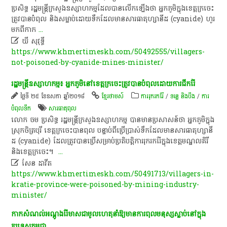
ប្រសិទ្ធ​ រដ្ឋមន្ត្រីក្រសួង​ឧស្សាហកម្ម​ដែល​បាន​លើក​ឡើង​ថា​ អ្នក​ភូមិ​ក្នុង​ខេត្តក្រចេះ​
ត្រូវ​បាន​បំពុល​ និង​សម្លាប់​ដោយ​ទឹក​ដែល​មាន​សារធាតុ​ហ្សា​នី​ដ​ (cyanide)​ ហូរ​
មក​ពី​កាក
...

ឃី សុវុទ្ធី
https://www.khmertimeskh.com/50492555/villagers-
not-poisoned-by-cyanide-mines-minister/
​រដ្ឋមន្ត្រី​ឧស្សាហកម្ម​៖​ អ្នក​ភូមិ​នៅ​ខេត្តក្រចេះ​ត្រូវ​បាន​បំពុល​ដោយ​ការ​ជីក​រ៉ែ​
ថ្ងៃទី ២៥ ខែឧសភា ឆ្នាំ២០១៨
ខ្មែរថាមស៍
ការរុករករ៉ែ
/
ទន្លេ និងបឹង
/
ការ
បំពុលទឹក
សារធាតុពុល
​លោក​ ចម​ ប្រសិទ្ធ​ រដ្ឋមន្ត្រីក្រសួង​ឧស្សាហកម្ម​ បាន​មាន​ប្រសាសន៍​ថា​ អ្នក​ភូមិ​ក្នុង
ស្រុក​ចិត្រ​បុរី​ ខេត្តក្រចេះ​បាន​ពុល​ បន្ទាប់​ពី​ប្រើប្រាស់​ទឹក​ដែល​មាន​សារធាតុហ្សា​នី​
ដ​ (cyanide)​ ដែល​ត្រូវ​បាន​ប្រើ​សម្រាប់​ប្រតិបត្តិការ​រុករក​រ៉ែ​ក្នុង​ខេត្តមណ្ឌលគិរី​
និង​ខេត្តក្រចេះ​។​ ​
...

សែន ដាវីត
https://www.khmertimeskh.com/50491713/villagers-in-
kratie-province-were-poisoned-by-mining-industry-
minister/
កាក​សំណល់​អណ្តូងរ៉ែ​មាស​​ជាមូល​ហេតុ​នាំ​​ឱ្យ​មាន​ការ​ពុល​​មនុស្ស​ស្លាប់​​នៅ​ក្នុង​
ប្រទេស​កម្ពុជា​