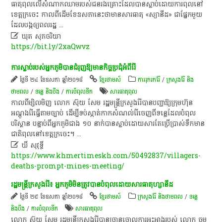
ធាតុពុល​លើ​សំណាក​ឈាម​របស់​ជនរងគ្រោះ​ដែល​បាន​ស្លាប់​ដោយ​ការពុល​នៅ​
ខេត្ត​ក្រចេះ កាលពី​ដើម​ខែ​ឧសភា​នេះ​ថា​មាន​សារធាតុ​ «​ស្យានីដ​» ​ជា​ផ្នែក​មួយ​
ដែល​បង្ក​ឲ្យ​ពលរដ្ឋ
...

ឃុត សុភចរិយា
https://bit.ly/2xaQwvz
ការ​ស្លាប់​របស់​អ្នក​ភូមិ​បាន​ជំរុញ​ឱ្យ​មាន​កិច្ចប្រជុំ​អំពី​រ៉ែ​
ថ្ងៃទី ២៤ ខែឧសភា ឆ្នាំ២០១៨
ខ្មែរថាមស៍
ការរុករករ៉ែ
/
ក្រសួងរ៉ែ និង
ថាមពល
/
ទន្លេ និងបឹង
/
ការបំពុលទឹក
សារធាតុពុល
កាលពី​ម្សិលមិញ​ លោក​ ស៊ុ​យ​ សែ​ម​ រដ្ឋមន្ត្រីក្រសួង​រ៉ែ​បាន​បញ្ជា​ឱ្យ​ក្រុមហ៊ុន​
អណ្តូងរ៉ែ​ធ្វើ​តាម​ច្បាប់​ ដើម្បី​ទប់ស្កាត់​កាក​សំណល់​រ៉ែ​ចេញពី​ទន្លេ​ដែល​បំពុល
បរិស្ថាន​ បន្ទាប់​ពី​អ្នក​ភូមិ​ជាង​ ១០​ នាក់​បាន​ស្លាប់​ដោយសារ​តែ​ប្រើប្រាស់​ទឹក​មាន​
ជាតិពុល​នៅ​ខេត្តក្រចេះ​។​
...

ឃី សុវុទ្ធី
https://www.khmertimeskh.com/50492837/villagers-
deaths-prompt-mines-meeting/
​រដ្ឋមន្ដ្រីក្រសួង​រ៉ែ​៖​ អ្នក​ភូមិ​មិន​ត្រូវ​បាន​បំពុល​ដោយសារ​ធាតុ​ហ្សា​នី​ដ
ថ្ងៃទី ២៥ ខែឧសភា ឆ្នាំ២០១៨
ខ្មែរថាមស៍
ក្រសួងរ៉ែ និងថាមពល
/
ទន្លេ
និងបឹង
/
ការបំពុលទឹក
សារធាតុពុល
​លោក​ ស៊ុ​យ​ សែ​ម​ រដ្ឋមន្ត្រីក្រសួង​រ៉ែ​បាន​ច្រាន​ចោលការ​អះអាង​របស់​ លោក​ ចម​