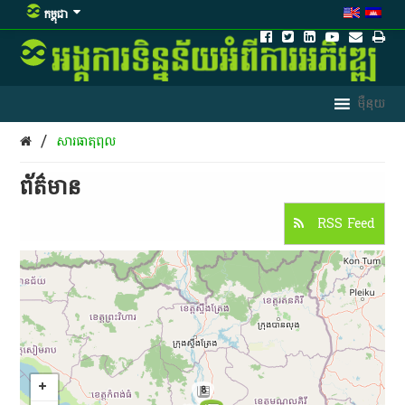
កម្ពុជា
/
សារធាតុពុល
ព័ត៌មាន​
RSS Feed
8