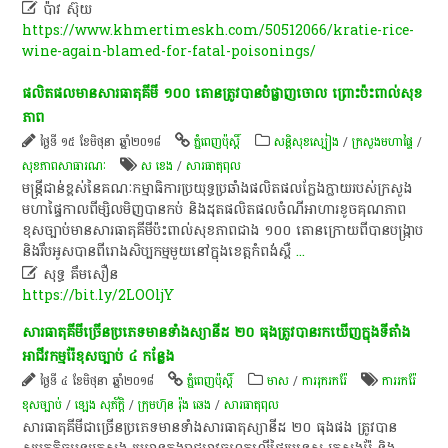

ប៉ាវ ស៊ុយ
https://www.khmertimeskh.com/50512066/kratie-rice-
wine-again-blamed-for-fatal-poisonings/
ផលិតផល​មាន​សារធាតុ​គីមី​ ១០០ ​តោន​​ត្រូវ​បាន​បំផ្លាញ​ចោល ​ព្រោះ​ប៉ះពាល់​សុខ
ភាព
ថ្ងៃទី ១៥ ខែមិថុនា ឆ្នាំ២០១៨
ភ្នំពេញប៉ុស្តិ៍
សន្តិសុខស្បៀង
/
ក្រសួងមហាផ្ទៃ
/
សុខ​ភាព​សា​ធា​រណៈ
ស ខេង
/
សារធាតុពុល
មន្ត្រី​ជាន់ខ្ពស់​នៃ​គណៈកម្មាធិការ​ប្រយុទ្ធ​ប្រឆាំង​ផលិតផល​ក្លែងក្លាយ​របស់​ក្រសួង​
មហាផ្ទៃ​កាលពី​ម្សិលមិញ​បាន​កប់ និង​ដុត​ផលិតផល​​ចំណី​អាហារ​ខូច​គុណភាព​
ខុស​ច្បាប់​មាន​សារធាតុ​គីមី​ប៉ះពាល់​សុខភាព​ជាង​ ១០០ ​តោន​ក្រោយ​ពី​បាន​បង្ក្រាប
និង​រឹបអូស​បាន​ពី​រោង​សិប្បកម្ម​មួយ​នៅក្នុង​ខេត្ត​កំពង់ស្ពឺ
...

សុទ្ធ គឹមសឿន
https://bit.ly/2LOOljY
សារធាតុ​គីមី​ច្រើន​ប្រភេទ​មាន​ទាំង​ស្យានីដ​ ២០ ​ធុង​ត្រូវ​បាន​រកឃើញ​ក្នុង​ទីតាំង​
អាជីវកម្ម​រ៉ែ​ខុស​ច្បាប់​ ៤ ​កន្លែង
ថ្ងៃទី ៤ ខែមិថុនា ឆ្នាំ២០១៨
ភ្នំពេញប៉ុស្តិ៍
មាស
/
ការរុករករ៉ែ
ការរករ៉ែ
ខុសច្បាប់
/
ឡេង សុភ័ក្ដិ
/
ក្រុមហ៊ុន រ៉ុង ឆេង
/
សារធាតុពុល
សារធាតុគីមី​ជាច្រើន​ប្រភេទ​មាន​​ទាំង​សារធាតុ​ស្យានីដ​ ២០ ​ធុង​ផង ត្រូវ​បាន​