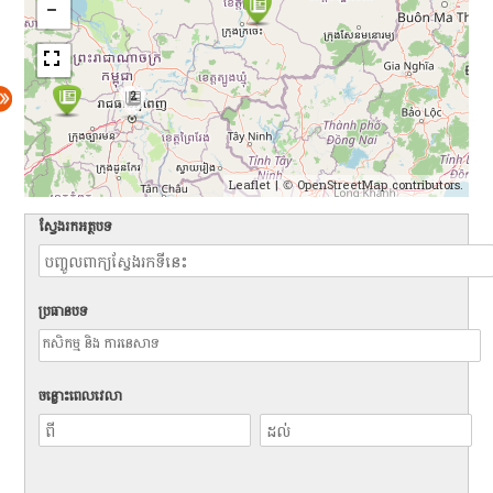
2
Leaflet
| ©
OpenStreetMap
contributors.
ស្វែងរកអត្ថបទ
ប្រធានបទ
ចន្លោះពេលវេលា