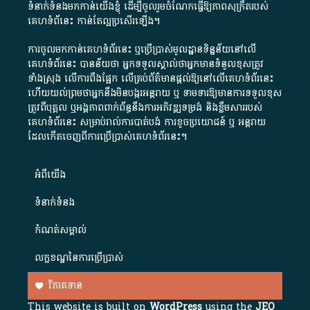
ទំនាក់ទំនងមកកាន់យើងខ្ញុំ
ដើម្បីចូលរួមចំណែកធ្វើឱ្យភាពសុក្រឹតរបស់
គេហទំព័នេះ កាន់តែល្អប្រសើរឡើង។
ការចូលមកកាន់គេហទំព័រនេះ ឬប្រើប្រាស់មូលដ្ឋានទិន្នន័យនៅលើ
គេហទំព័រនេះ បានន័យថា អ្នកទទួលស្គាល់ថាអ្នកមានទំនួលខុសត្រូវ
ទាំងស្រុង លើការពឹងផ្អែក លើគ្រប់ព័ត៌មានផ្តល់ឱ្យនៅលើគេហទំព័រនេះ
ហើយយល់ព្រមថាអ្នកនឹងមិនបង្ករអន្តរាយ ឬ ទាមទារ​ឱ្យមានការទទួលខុស​
ត្រូវពីបុគ្គល ឬអង្គភាពពាក់ព័ន្ធនឹងការអភិវឌ្ឍទម្រង់ និងខ្លឹមសាររបស់
គេហទំព័រនេះ សម្រាប់រាល់ការបាត់បង់ ការខូចប្រយោជន៍ ឬ អន្តរាយ
ដែលកើតចេញពីការប្រើប្រាស់គេហទំព័រនេះ។
អំពី​យើង​
ទំនាក់ទំនង
កំណត់សម្គាល់
លក្ខខណ្ឌនៃការប្រើប្រាស់
វិភាគទាន
This website is built on
WordPress
using the
JEO