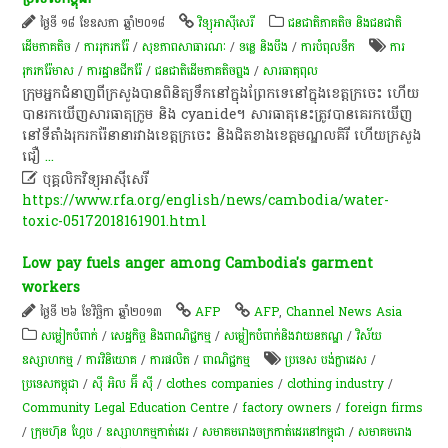
ថ្ងៃទី ១៨ ខែឧសភា ឆ្នាំ២០១៨
វិទ្យុអាស៊ីសេរី
ជនជាតិភាគតិច និងជនជាតិ
ដើមភាគតិច
/
ការរុករករ៉ែ
/
សុខ​ភាព​សា​ធា​រណៈ
/
ទន្លេ និងបឹង
/
ការបំពុលទឹក
ការ
រុករករ៉ែមាស
/
ការដ្ឋានជីករ៉ែ
/
ជនជាតិដើមភាគតិចព្នង
/
សារធាតុពុល
​ក្រុម​អ្នកជំនាញ​ពី​ក្រសួង​បាន​ពិនិត្យ​ទឹក​នៅ​ក្នុង​ព្រែក​ទេ​នៅ​ក្នុង​ខេត្តក្រចេះ​ ហើយ​
បាន​រក​ឃើញ​សារធាតុ​ក្រូម​ និង​ cyanide​។​ ​សារធាតុ​នេះ​ត្រូវ​បាន​គេ​រក​ឃើញ​
នៅ​ទីតាំង​រុករក​រ៉ែ​នានា​រវាង​ខេត្តក្រចេះ​ និង​ជិតខាង​ខេត្តមណ្ឌលគិរី​ ហើយ​ក្រសួង​
ជឿ
...

បុគ្គលិកវិទ្យុ​អាស៊ីសេរី
https://www.rfa.org/english/news/cambodia/water-
toxic-05172018161901.html
Low pay fuels anger among Cambodia's garment
workers
ថ្ងៃទី ២៦ ខែវិច្ឆិកា ឆ្នាំ២០១៣
AFP
AFP
,
Channel News Asia
សម្លៀក​បំពាក់​
/
សេដ្ឋកិច្ច និងពាណិជ្ជកម្ម
/
​សម្លៀក​បំពាក់​និង​វាយ​ន​ភ​ណ្ឌ​
/
វិស័យ
ឧស្សាហកម្ម
/
ការវិនិយោគ
/
ការផលិត​
/
ពាណិជ្ជកម្ម
ប្រទេស បង់ក្លាដេស
/
ប្រទេសកម្ពុជា
/
ស៊ី អិល អ៊ី ស៊ី
/
clothes companies
/
clothing industry
/
Community Legal Education Centre
/
factory owners
/
foreign firms
/
ក្រុមហ៊ុន ហ្គែប
/
ឧស្សាហកម្មកាត់ដេរ
/
សមាគមរោងចក្រកាត់ដេរនៅកម្ពុជា
/
សមាគមរោង