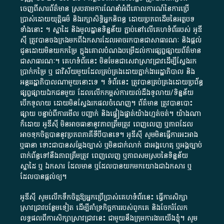
ចេញពី​សារព័ត៌មាន ស្របតាមការ​ណែនាំ​អំពី​គោលការណ៍​នៃ​ការ​ប្រើ
ប្រាស់​ដោយ​យុត្តិធម៌​ និង​រក្សាសិទ្ធិអ្នកនិពន្ធ ដោយ​ប្រភពដើម​នៃ​​អត្ថបទ
ទាំង​នោះ​ ។​ ស្នាដៃ​ និង​មូលដ្ឋាន​ទិន្នន័យ ​ភ្ជាប់​នៅ​លើ​គេហទំព័រ​របស់​ អូ​ឌី​
ស៊ី​ ត្រូវ​បាន​ចងក្រង​មក​ពី​ឯកសារ​ដែល​អាច​រក​បានជា​សាធារណៈ​ និង​ផ្តល់​
ជូន​ដោយ​មិន​យក​កម្រៃ​ ក្នុង​គោលបំណង​បម្រើ​ដល់ការ​ផ្សព្វផ្សាយ​ព័ត៌មាន​
ជា​សាធារណៈ​។​ គេហទំព័រ​នេះ​ មិនមែន​ជា​សេវា​ស្រាវជ្រាវ​ដើម្បី​ស្វែងរក
ប្រាក់​កម្រៃ​ ឬ​ ជា​វិស័យ​មួយ​ដែល​គ្រប់គ្រង​ដោយ​ភ្នាក់ងារ​រដ្ឋាភិបាល​ និង ​
អន្តររដ្ឋាភិបាល​ណាមួយ​នោះ​ទេ ​។​ ទំព័រ​នេះ​ ត្រូវ​បាន​គ្រប់គ្រង​ដោយ​ប្រព័ន្ធ​
ផ្សព្វផ្សាយ​ឯកជន​មួយ​ ដែល​លើកកម្ពស់​ការ​យល់​ដឹង​ទូលាយ​/​ទិន្នន័យ​
បើក​ទូលាយ​ ដោយ​មិនស្វែង​រក​ផល​ចំណេញ​។​ ព័ត៌មាន​ ត្រូវ​បាន​បោះ
ផ្សាយ​ បន្ទាប់​ពី​ការ​មើល​ បញ្ជាក់​ និង​ផ្ទៀងផ្ទាត់​យ៉ាង​ហ្មត់ចត់​។​ យ៉ាងណា​
ក៏​ដោយ​ អូ​ឌី​ស៊ី​ មិន​អាច​ធានា​នូវ​ភាព​ត្រឹមត្រូវ​ ពេញលេញ​ ឬ​ភាព​ដែល​
អាច​ទុកចិត្ត​បាននូវ​ប្រភព​ភាគី​ទី​បី​បាន​ទេ​។​ អូ​ឌី​ស៊ី​ សូម​មិន​ធ្វើការ​អះអាង​
ឬ​ធានា​ ទោះជា​បាន​សម្តែង​ច្បាស់​ ឬ​មិន​ជាក់លាក់​ ជា​អង្គហេតុ​ ឬ​អង្គច្បាប់​
ពាក់ព័ន្ធ​ទៅ​នឹង​ភាព​ត្រឹមត្រូវ​ ពេញលេញ​ ឬ​ភាព​សម​ស្រប​នៃ​ទិន្នន័យ​
ស្នាដៃ​ ឬ​ ឯកសារ​ ដែល​មាន​ ឬ​ដែល​បាន​យក​មក​យោង​ជា​ឯកសារ​ ឬ​
ដែល​បាន​ផ្តល់​ឲ្យ​។
អូឌីស៊ី សូមលើកទឹកចិត្តឱ្យអ្នកប្រើប្រាស់គេហទំព័រនេះ ធ្វើការសិក្សា
ស្រាវជ្រាវបន្ថែមទៀត ដើម្បីគាំទ្រកិច្ចការ​របស់ពួកគេ និងចែករំលែក
លទ្ធផលពីការសិក្សាស្រាវជ្រាវនេះ ជាមួយនឹងក្រុមការងារយើងខ្ញុំ។ សូម