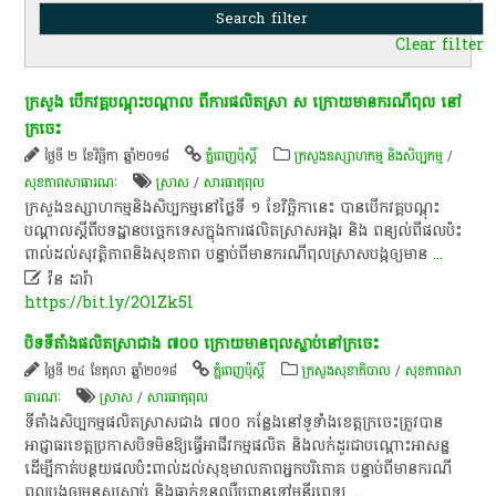
Clear filter
ក្រសួង​​ បើក​វគ្គ​បណ្ដុះ​បណ្ដាល ​ពី​ការ​ផលិត​ស្រា ស​ ក្រោយ​មាន​ករណី​ពុល ​នៅ​
ក្រចេះ
ថ្ងៃទី ២ ខែវិច្ឆិកា ឆ្នាំ២០១៨
ភ្នំពេញប៉ុស្តិ៍
ក្រសួងឧស្សាហកម្ម និងសិប្បកម្ម
/
សុខ​ភាព​សា​ធា​រណៈ
​ស្រា​ស
/
សារធាតុពុល
ក្រ​សួង​ឧស្សា​ហកម្មនិង​សិប្ប​កម្ម​នៅ​ថ្ងៃទី​ ១ ​ខែវិច្ឆិ​កានេះ​ បាន​បើក​វគ្គ​បណ្តុះ​
បណ្តាល​ស្តីពី​បទដ្ឋាន​បច្ចេក​ទេសក្នុង​ការ​ផលិត​ស្រាស​អង្ករ​ និង ​ពន្យល់​ពី​ផល​ប៉ះ​
ពាល់​ដល់​សុវត្ថិ​ភាព​និង​សុខ​ភាព​ បន្ទាប់​ពី​មាន​ករណី​ពុល​ស្រាស​បង្ក​ឲ្យ​មាន
...

វ៉ន ដារ៉ា
https://bit.ly/2OlZk5l
បិទ​ទីតាំង​ផលិត​​ស្រា​ជាង​ ៧០០ ​ក្រោយ​មាន​ពុល​​ស្លាប់​នៅ​ក្រចេះ
ថ្ងៃទី ២៤ ខែតុលា ឆ្នាំ២០១៨
ភ្នំពេញប៉ុស្តិ៍
ក្រសួងសុខាភិបាល
/
សុខ​ភាព​សា​
ធា​រណៈ
​ស្រា​ស
/
សារធាតុពុល
​ទីតាំង​សិប្បកម្ម​ផលិត​ស្រាស​ជាង​ ៧០០ ​កន្លែង​នៅ​ទូទាំង​ខេត្ត​ក្រចេះ​ត្រូវ​បាន​
អាជ្ញាធរ​ខេត្ត​ប្រកាស​បិទ​មិន​ឱ្យ​ធ្វើ​អាជីវកម្ម​ផលិត និង​លក់ដូរ​ជា​បណ្ដោះអាសន្ន​
ដើម្បី​កាត់បន្ថយ​ផលប៉ះពាល់​ដល់​សុខុមាលភាព​​អ្នកបរិភោគ បន្ទាប់ពី​មាន​ករណី​
ពុល​បង្ក​ឲ្យ​មនុស្ស​ស្លាប់ និង​ធ្លាក់ខ្លួន​ឈឺ​បញ្ជូន​ទៅ​មន្ទីរពេទ្យ
...