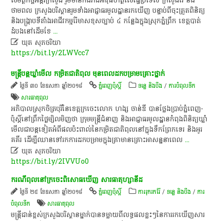
សមត្ថកិច្ច​អន្តរក្រសួង រួមមាន​កងរាជ​អាវុធហត្ថ​លើ​ផ្ទៃ​ប្រទេស ក្រសួង​រ៉ែ​ និង​
ថាមពល ក្រសួង​បរិស្ថាន​រួមទាំង​អាជ្ញាធរ​មូលដ្ឋាន​រកឃើញ បន្ទាប់ពី​ចុះ​ត្រួតពិនិត្យ​
និង​បង្ក្រាប​ទីតាំង​អាជីវកម្ម​រ៉ែ​មាស​ខុស​ច្បាប់​ ៤ ​កន្លែង​ក្នុង​ស្រុក​ភ្នំព្រឹក ខេត្ត​បាត់
ដំបង​នៅ​ដើមខែ
...

ឃុត សុភចរិយា
https://bit.ly/2LWVcc7
មន្ត្រី​បន្ត​ឃ្លាំមើល ​កម្រិត​ជាតិ​ពុល ​​មុន​ពេល​ដក​បម្រាម​គ្រោះថ្នាក់
ថ្ងៃទី ៣០ ខែឧសភា ឆ្នាំ២០១៨
ភ្នំពេញប៉ុស្តិ៍
ទន្លេ និងបឹង
/
ការបំពុលទឹក
សារធាតុពុល
អភិបាលស្រុក​ចិត្របុរី​នៃ​ខេត្ត​ក្រចេះ​លោក ហង្ស ចាន់ឌី បាន​ថ្លែង​ប្រាប់​ភ្នំពេញ-
ប៉ុស្តិ៍​នៅ​ព្រឹក​ថ្ងៃ​ម្សិលមិញ​ថា ក្រុម​មន្ត្រី​ជំនាញ និង​អាជ្ញាធរ​មូលដ្ឋាន​កំពុង​ពិនិត្យ​ឃ្លាំ​
មើល​ជា​បន្ត​ទៀត​អំពី​ផលប៉ះពាល់​នៃ​កម្រិត​ជាតិ​ពុល​នៅក្នុង​ទឹក​ព្រែកទេរ និង​អូរ
គគីរ ដើម្បី​ឈាន​ទៅ​រក​ការដក​បម្រាម​ក្នុង​គ្រា​មាន​គ្រោះអាសន្ន​នាពេល
...

ឃុត សុភចរិយា
https://bit.ly/2IVVUo0
ករណី​ពុល​នៅ​ក្រចេះ​ពិសោធ​ឃើញ សារធាតុ​ហ្សានីដ
ថ្ងៃទី ២៥ ខែឧសភា ឆ្នាំ២០១៨
ភ្នំពេញប៉ុស្តិ៍
ការរុករករ៉ែ
/
ទន្លេ និងបឹង
/
ការ
បំពុលទឹក
សារធាតុពុល
មន្ត្រី​ជាន់ខ្ពស់​ក្រសួង​បរិស្ថាន​ម្នាក់​បាន​ទម្លាយ​​ពី​លទ្ធផល​ខ្លះៗ​នៃ​ការរកឃើញ​​សារ