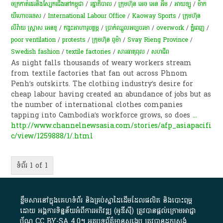
ចក្រកាត់ដេរនិងស្បែកជើងនៅកម្ពុជា
/
រដ្ឋាភិបាល
/
ក្រុមហ៊ុន អេច អេន អឹម
/
អាយឡូ
/
ម៉ាក​
យីហោ​បរទេស​
/
International Labour Office
/
Kaoway Sports
/
ក្រុមហ៊ុន
លីវ៉ាយ ស្ត្រាស អេនខូ
/
​កង្វះ​អាហារូបត្ថម្ភ
/
ប្រាក់​ឈ្នួល​អប្បបរមា
/
overwork
/
ភ្នំពេញ
/
poor ventilation
/
protests
/
ក្រុមហ៊ុន ពូម៉ា
/
Svay Rieng Province
/
Swedish fashion
/
textile factories
/
សារធាតុពុល
/
សហជីព
As night falls thousands of weary workers stream
from textile factories that fan out across Phnom
Penh’s outskirts. The clothing industry’s desire for
cheap labour having created an abundance of jobs but as
the number of international clothes companies
tapping into Cambodia’s workforce grows, so does
...
http://www.channelnewsasia.com/stories/afp_asiapacifi
c/view/1259888/1/.html
ទំព័រ 1 of 1
ខ្លឹមសារ​នៅ​ក្នុង​គេហទំព័រ និង​គ្រប់​ស្នា​ដៃ​ដើម​ដែល​ផលិត​ និង​បោះពុម្ព​
ដោយ​ អង្គការ​ទិន្នន័យ​អំពី​ការអភិវឌ្ឍ​​ (អូ​ឌី​ស៊ី)​ ត្រូវ​បាន​ផ្តល់​ក្រោម​អាជ្ញា
ប័ណ្ណ​
CC BY-SA 4.0
។​ អត្ថបទ​ព័ត៌មាន​សង្ខេប​ ត្រូវ​បាន​ដកស្រង់​