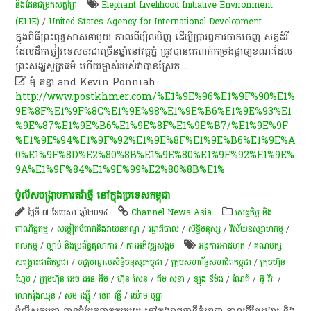
និងដែនជម្រកសត្វព្រៃ
Elephant Livelihood Initiative Environment
(ELIE)
/
United States Agency for International Development
ក្នុង​ពិធី​ព្រះពុទ្ធ​សាសនា​មួយ កាល​ពី​ម្សិលមិញ ដើម្បី​ប្រារព្ធ​ការ​ចាក​ចេញ​ សត្វ​ដំរី​
ដែល​ដឹក​​ភ្ញៀវ​​ទេសចរ​ជា​ច្រើន​ឆ្នាំ​នៅ​វត្ត​ភ្នំ ត្រូវ​បាន​​គេ​ពាក់​កម្រង​ផ្កា​ឲ្យ​ខណៈ​ដែល​
ព្រះ​សង្ឃ​​សូត្រ​ធម៌ ហើយ​​ម្ចាស់​របស់​វា​បាន​ស្រែក
...

មុំ គន្ធា and Kevin Ponniah
http://www.postkhmer.com/%E1%9E%96%E1%9F%90%E1%
9E%8F%E1%9F%8C%E1%9E%98%E1%9E%B6%E1%9E%93%E1
%9E%87%E1%9E%B6%E1%9E%8F%E1%9E%B7/%E1%9E%9F
%E1%9E%94%E1%9F%92%E1%9E%8F%E1%9E%B6%E1%9E%A
0%E1%9F%8D%E2%80%8B%E1%9E%80%E1%9F%92%E1%9E%
9A%E1%9F%84%E1%9E%99%E2%80%8B%E1%
ប៉ូ​លី​ស​បង្ក្រាប​ការ​តវ៉ា​ថ្មី​ នៅ​ក្នុង​ប្រទេស​កម្ពុជា​
ថ្ងៃទី ៧ ខែមេសា ឆ្នាំ២០១៤
Channel News Asia
សេដ្ឋកិច្ច និង
ពាណិជ្ជកម្ម
/
​សម្លៀក​បំពាក់​និង​វាយ​ន​ភ​ណ្ឌ​
/
រដ្ឋាភិបាល
/
សិទ្ធិមនុស្ស
/
វិស័យឧស្សាហកម្ម
/
ពល​កម្ម
/
ច្បាប់ និងប្រព័ន្ធតុលាការ
/
ការ​អភិវឌ្ឍ​សង្គម
អង្គការអាដហុក
/
គណបក្ស
សង្គ្រោះជាតិកម្ពុជា
/
មជ្ឈមណ្ឌលសិទ្ធិមនុស្សកម្ពុជា
/
ក្រុម​សហព័ន្ធ​សហជីព​កម្ពុជា​
/
ក្រុមហ៊ុន
ហ្គែប
/
ក្រុមហ៊ុន អេច អេន អឹម
/
ហ៊ុន សែន
/
គឹម សុខា
/
ឡុង ឌីម៉ង់
/
ណៃគ៍
/
អ៊ូ វីរៈ
/
លោករ៉ុងឈុន
/
សម រង្ស៊ី
/
ទេព វន្នី
/
យ៉ោម បុប្ផា