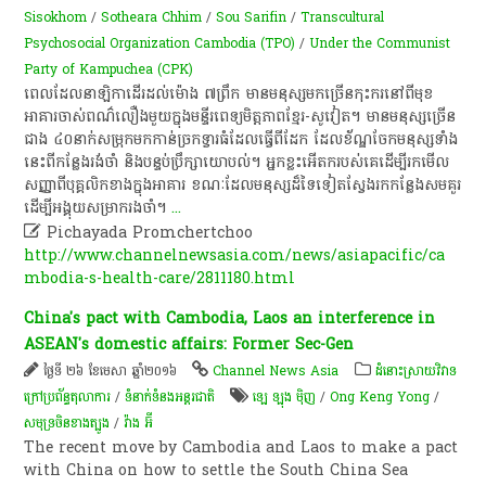
Sisokhom
/
Sotheara Chhim
/
Sou Sarifin
/
Transcultural
Psychosocial Organization Cambodia (TPO)
/
Under the Communist
Party of Kampuchea (CPK)
ពេលដែលនាឡិកាដើរដល់ម៉ោង ៧ព្រឹក មានមនុស្សមកច្រើនកុះករនៅពីមុខ
អាគារចាស់ពណ៌លឿងមួយក្នុងមន្ទីរពេទ្យមិត្តភាពខ្មែរ-សូវៀត។ មានមនុស្សច្រើន
ជាង ៤០នាក់សម្រុកមកកាន់ច្រកទ្វារធំដែលធ្វើពីដែក ដែលខ័ណ្ឌចែកមនុស្សទាំង
នេះពីកន្លែងរង់ចាំ និងបន្ទប់ប្រឹក្សាយោបល់។ អ្នកខ្លះអើតករបស់គេដើម្បីរកមើល
សញ្ញាពីបុគ្គលិកខាងក្នុងអាគារ ខណៈដែលមនុស្សដ៏ទៃទៀតស្វែងរកកន្លែងសមគួរ
ដើម្បីអង្គុយសម្រាករងចាំ។
...

Pichayada Promchertchoo
http://www.channelnewsasia.com/news/asiapacific/ca
mbodia-s-health-care/2811180.html
China's pact with Cambodia, Laos an interference in
ASEAN's domestic affairs: Former Sec-Gen
ថ្ងៃទី ២៦ ខែមេសា ឆ្នាំ២០១៦
Channel News Asia
ដំនោះស្រាយវិវាទ
ក្រៅប្រព័ន្ធតុលាការ
/
ទំនាក់ទំនងអន្តរជាតិ
ឡេ ឡុង មុិញ
/
Ong Keng Yong
/
សមុទ្រចិនខាងត្បូង
/
វ៉ាង អ៊ី
The recent move by Cambodia and Laos to make a pact
with China on how to settle the South China Sea