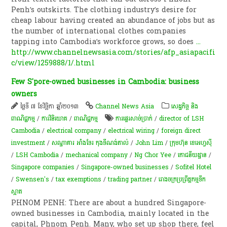
Penh’s outskirts. The clothing industry’s desire for
cheap labour having created an abundance of jobs but as
the number of international clothes companies
tapping into Cambodia’s workforce grows, so does
...
http://www.channelnewsasia.com/stories/afp_asiapacifi
c/view/1259888/1/.html
Few S'pore-owned businesses in Cambodia: business
owners
ថ្ងៃទី ៧ ខែវិច្ឆិកា ឆ្នាំ២០១៣
Channel News Asia
សេដ្ឋកិច្ច និង
ពាណិជ្ជកម្ម
/
ការវិនិយោគ
/
ពាណិជ្ជកម្ម
ការផ្ទេរសាច់ប្រាក់
/
director of LSH
Cambodia
/
electrical company
/
electrical wiring
/
foreign direct
investment
/
សណ្ឋាគារ អាំងទែរ កុងទីណង់តាល់
/
John Lim
/
ក្រុមហ៊ុន ខេអេហ្វស៊ី
/
LSH Cambodia
/
mechanical company
/
Ng Chor Yee
/
​ភោជនីយដ្ឋាន
/
Singapore companies
/
Singapore-owned businesses
/
Sofitel Hotel
/
Swensen's
/
tax exemptions
/
trading partner
/
រោងចក្រ​ប្រព្រឹត្តកម្ម​ទឹក​
ស្អាត
PHNOM PENH: There are about a hundred Singapore-
owned businesses in Cambodia, mainly located in the
capital, Phnom Penh. Many, who set up shop there, feel