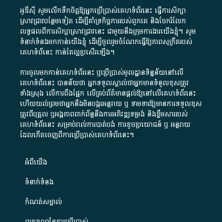
អូឌីស៊ី សូមលើកទឹកចិត្តឱ្យអ្នកប្រើប្រាស់គេហទំព័រនេះ ធ្វើការសិក្សា
ស្រាវជ្រាវបន្ថែមទៀត ដើម្បីគាំទ្រកិច្ចការ​របស់ពួកគេ និងចែករំលែក
លទ្ធផលពីការសិក្សាស្រាវជ្រាវនេះ ជាមួយនឹងក្រុមការងារយើងខ្ញុំ។ សូម
ទំនាក់ទំនងមកកាន់យើងខ្ញុំ
ដើម្បីចូលរួមចំណែកធ្វើឱ្យភាពសុក្រឹតរបស់
គេហទំព័នេះ កាន់តែល្អប្រសើរឡើង។
ការចូលមកកាន់គេហទំព័រនេះ ឬប្រើប្រាស់មូលដ្ឋានទិន្នន័យនៅលើ
គេហទំព័រនេះ បានន័យថា អ្នកទទួលស្គាល់ថាអ្នកមានទំនួលខុសត្រូវ
ទាំងស្រុង លើការពឹងផ្អែក លើគ្រប់ព័ត៌មានផ្តល់ឱ្យនៅលើគេហទំព័រនេះ
ហើយយល់ព្រមថាអ្នកនឹងមិនបង្ករអន្តរាយ ឬ ទាមទារ​ឱ្យមានការទទួលខុស​
ត្រូវពីបុគ្គល ឬអង្គភាពពាក់ព័ន្ធនឹងការអភិវឌ្ឍទម្រង់ និងខ្លឹមសាររបស់
គេហទំព័រនេះ សម្រាប់រាល់ការបាត់បង់ ការខូចប្រយោជន៍ ឬ អន្តរាយ
ដែលកើតចេញពីការប្រើប្រាស់គេហទំព័រនេះ។
អំពី​យើង​
ទំនាក់ទំនង
កំណត់សម្គាល់
លក្ខខណ្ឌនៃការប្រើប្រាស់