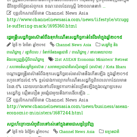
ជីវិត​ប្រចាំ​ថ្ងៃ​របស់​ពួក​គេ​ ខណៈ​ពេល​ដែល​ស្ត្រី​ ៦២០​លាន​នាក់
...

បុគ្គលិកសារព័ត៌មាន Channel News Asia
http://www.channelnewsasia.com/news/lifestyle/strugg
le-suffering-mark/1695360.html
រដ្ឋមន្ត្រី​សេដ្ឋកិច្ច​អាស៊ាន​រំពឹង​ទុក​កំណើនសេដ្ឋកិច្ច​កាន់តែ​រឹង​មាំ​ក្នុង​ឆ្នាំ​២០១៥
ថ្ងៃទី ២ ខែមីនា ឆ្នាំ២០១៥
Channel News Asia
សេដ្ឋកិច្ច និង
ពាណិជ្ជកម្ម
/
រដ្ឋាភិបាល
/
ទំនាក់ទំនងអន្តរជាតិ
/
ពាណិជ្ជកម្ម
/
គោលនយោបាយ
និងបទប្បញ្ញត្តិស្តីពីពាណិជ្ជកម្ម
21st ASEAN Economic Ministers’ Retreat
/
សហគមន៍​សេដ្ឋកិច្ច​អាស៊ាន
/
សមាគម​ប្រជាជាតិ​អាស៊ី​អាគ្នេយ៍​ (​អាស៊ាន​)​
/
Kota Bharu
បណ្តា​រដ្ឋមន្ត្រី​អាស៊ាន​រំពឹង​ទុក​សេដ្ឋកិច្ច​របស់​អាស៊ាន​នឹង​កើនឡើង​ ក្នុង​ឆ្នាំ​២០១៥​
រហូត​ទៅ​ដល់​៥.១%​ ខ្ពស់​ជាង​ការ​ព្យាករ​កំណើន​សេដ្ឋកិច្ច​ពិភពលោក​ដែល​មាន​
តែ​៣.៥%​ ដោយ​យោង​ទៅ​លើ​តម្រូវការ​កាន់តែ​ច្រើន​ឡើង​ក្នុង​បណ្តា​ប្រទេស​
សេដ្ឋកិច្ច​ ជឿនលឿន​ រួមផ្សំ​ជាមួយនឹង​ការ​ងើបឡើង
...

បុគ្គលិកសារព័ត៌មាន Channel News Asia
http://www.channelnewsasia.com/news/business/asean-
economic-ministers/1687244.html
សប្តាហ៍​ក្រោយ​សំបូរ​វិល​ទៅ​រស់​នៅ​ក្នុង​នាម​ជាសត្វ​ព្រៃ​វិញ
ថ្ងៃទី ២៦ ខែវិច្ឆិកា ឆ្នាំ២០១៤
Channel News Asia
ឧទ្យានជាតិ