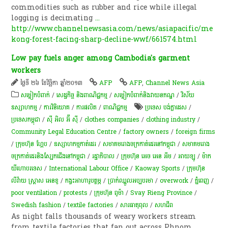
commodities such as rubber and rice while illegal
logging is decimating
...
http://www.channelnewsasia.com/news/asiapacific/me
kong-forest-facing-sharp-decline-wwf/661574.html
Low pay fuels anger among Cambodia's garment
workers
ថ្ងៃទី ២៦ ខែវិច្ឆិកា ឆ្នាំ២០១៣
AFP
AFP
,
Channel News Asia
សម្លៀក​បំពាក់​
/
សេដ្ឋកិច្ច និងពាណិជ្ជកម្ម
/
​សម្លៀក​បំពាក់​និង​វាយ​ន​ភ​ណ្ឌ​
/
វិស័យ
ឧស្សាហកម្ម
/
ការវិនិយោគ
/
ការផលិត​
/
ពាណិជ្ជកម្ម
ប្រទេស បង់ក្លាដេស
/
ប្រទេសកម្ពុជា
/
ស៊ី អិល អ៊ី ស៊ី
/
clothes companies
/
clothing industry
/
Community Legal Education Centre
/
factory owners
/
foreign firms
/
ក្រុមហ៊ុន ហ្គែប
/
ឧស្សាហកម្មកាត់ដេរ
/
សមាគមរោងចក្រកាត់ដេរនៅកម្ពុជា
/
សមាគមរោង
ចក្រកាត់ដេរនិងស្បែកជើងនៅកម្ពុជា
/
រដ្ឋាភិបាល
/
ក្រុមហ៊ុន អេច អេន អឹម
/
អាយឡូ
/
ម៉ាក​
យីហោ​បរទេស​
/
International Labour Office
/
Kaoway Sports
/
ក្រុមហ៊ុន
លីវ៉ាយ ស្ត្រាស អេនខូ
/
​កង្វះ​អាហារូបត្ថម្ភ
/
ប្រាក់​ឈ្នួល​អប្បបរមា
/
overwork
/
ភ្នំពេញ
/
poor ventilation
/
protests
/
ក្រុមហ៊ុន ពូម៉ា
/
Svay Rieng Province
/
Swedish fashion
/
textile factories
/
សារធាតុពុល
/
សហជីព
As night falls thousands of weary workers stream
from textile factories that fan out across Phnom