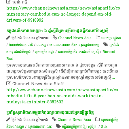

ហេង ភក្តី
https://www.channelnewsasia.com/news/asiapacific/co
mmentary-cambodia-can-no-longer-depend-on-old-
drivers-of-9918992
កម្ពុជា​លើក​ការ​ហាមប្រាម​ ៦​ ឆ្នាំ​ស្តី​ពី​អ្នកបម្រើ​តាម​ផ្ទះ​ធ្វើការ​នៅ​ម៉ា​ឡេ​ស៊ី​
ថ្ងៃទី ២៦ ខែឧសភា ឆ្នាំ២០១៧
Channel News Asia
ពលកម្មជាផ្លូវការ
/
ទំនាក់ទំនងអន្តរជាតិ
/
ពល​កម្ម
/
គោលនយោបាយ និងការគ្រប់គ្រងពលកម្ម
អ្នកបំរើរ​
តាម​ផ្ទះជនជាតិកម្ពុជា
/
អ្នកបម្រើ​តាម​ផ្ទះ
/
សមាគមទីភ្នាក់ងារការងារម៉ាឡេស៊ី
/
Richard
Riot
​ប្រទេស​កម្ពុជា​បាន​លើក​ការ​ហាមប្រាម​រយៈពេល​ ៦​ ឆ្នាំ​របស់​ខ្លួន​ ស្តី​ពី​ការ​បញ្ជូន​
ពលរដ្ឋ​របស់​ខ្លួន​មក​ប្រទេស​ម៉ា​ឡេ​ស៊ី​ ដើម្បី​ធ្វើការ​ជា​អ្នកបំរើរ​តាម​ផ្ទះ​ នេះ​បើ​តាម​
ប្រសាសន៍​របស់​លោក​រដ្ឋមន្ត្រី​នៃ​ក្រសួង​ធនធានមនុស្ស​នៃ​ប្រទេស​ម៉ា​ឡេ​ស៊ី
...

Channel News Asia Staff
http://www.channelnewsasia.com/news/asiapacific/ca
mbodia-lifts-6-year-ban-on-maids-working-in-
malaysia-minister-8882602
ប្រព័ន្ធសុខាភិបាលកម្ពុជាកំពុងព្យាយាមជួយដល់អ្នកជម្ងឺផ្លូវចិត្ត
ថ្ងៃទី ២៦ ខែឧសភា ឆ្នាំ២០១៦
Channel News Asia
សុខភាពផ្លូវចិត្ត
និងសេវាសង្គម
/
សុខ​ភាព​សា​ធា​រណៈ
មន្ទីរ​ពេទ្យ​​មិត្ត​ភាពខ្មែ​រ​-​សូវៀត​
/
Sek