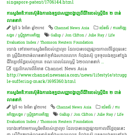
singapore-patent/1706144.html
ការ​ស្ទង់​មតិ​:​ការ​តស៊ូ​និង​ការ​រង​ទុក្ខ​ជា​សញ្ញា​បង្ហាញ​ពី​ជីវិត​របស់​ស្ត្រី​ជិត​ ២​ ពាន់​
លាន​នាក់​
ថ្ងៃទី ៦ ខែមីនា ឆ្នាំ២០១៥
Channel News Asia
យ៉េនឌ័រ
/
ការ​អភិវឌ្ឍ​
សង្គម
/
ស្ត្រីក្នុងការអភិវឌ្ឍ
Gallup
/
Jon Clifton
/
Julie Ray
/
Life
Evaluation Index
/
Thomson Reuters Foundation
យោង ​ទៅ​តាម​ការ​ស្ទង់​មតិ​របស់​ហ្គា​លូ​ប​ ដែល​បាន​ចេញផ្សាយ​កាលពី​ថ្ងៃ​ពុធ​នេះ​
ថា​ ស្ត្រី​ជិត​២​ពាន់​លាន​នាក់ទូទាំងសកលលោក ​កំពុង​តស៊ូ​ ឬ​ទទួល​រង​ទុក្ខ​នៅ​ក្នុង​
ជីវិត​ប្រចាំ​ថ្ងៃ​របស់​ពួក​គេ​ ខណៈ​ពេល​ដែល​ស្ត្រី​ ៦២០​លាន​នាក់
...

បុគ្គលិកសារព័ត៌មាន Channel News Asia
http://www.channelnewsasia.com/news/lifestyle/strugg
le-suffering-mark/1695360.html
ការ​ស្ទង់​មតិ​:​ការ​តស៊ូ​និង​ការ​រង​ទុក្ខ​ជា​សញ្ញា​បង្ហាញ​ពី​ជីវិត​របស់​ស្ត្រី​ជិត​ ២​ ពាន់​
លាន​នាក់​
ថ្ងៃទី ១០ ខែមីនា ឆ្នាំ២០១៥
Channel News Asia
យ៉េនឌ័រ
/
ការ​
អភិវឌ្ឍ​សង្គម
/
ស្ត្រីក្នុងការអភិវឌ្ឍ
Gallup
/
Jon Clifton
/
Julie Ray
/
Life
Evaluation Index
/
Thomson Reuters Foundation
យោង​ទៅ​តាម​ការ​ស្ទង់​មតិ​របស់​ហ្គា​លូ​ប​ ដែល​បាន​ចេញផ្សាយ​កាលពី​ថ្ងៃ​ពុធ​នេះ​
ថា​ ស្ត្រី​ជិត​២​ពាន់​លាន​នាក់ទូទាំងសកលលោក ​កំពុង​តស៊ូ​ ឬ​ទទួល​រង​ទុក្ខ​នៅ​ក្នុង​