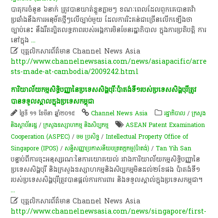
បាតុករ​ចំនួន​ ៦​នាក់​ ត្រូវ​បាន​ឃាត់ខ្លួន​ភ្លាមៗ​ ខណៈ​ពេល​ដែល​ពួក​គេ​បាន​តវ៉ា​
ប្រឆាំង​នឹង​ការ​អនុម័ត​ថ្មីៗ​លើ​ច្បាប់​មួយ​ ដែល​ការ​រិះគន់​ជា​ច្រើន​លើក​ឡើង​ថា​
ច្បាប់​នេះ​ នឹង​រឹតត្បិត​លទ្ធភាព​របស់​អង្គការ​មិនមែន​រដ្ឋាភិបាល​ ក្នុង​ការ​ប្រតិបត្តិ ការ​
នៅ​ក្នុង
...

បុគ្គលិកសារព័ត៌មាន Channel News Asia
http://www.channelnewsasia.com/news/asiapacific/arre
sts-made-at-cambodia/2009242.html
ការិយាល័យ​កម្មសិទ្ធិបញ្ញា​នៃ​ប្រទេស​សិង្ហ​បុរីៈ​ប៉ាតង់​ទី​១​របស់​ប្រទេស​សិង្ហ​បុរី​ត្រូវ​
បាន​ទទួលស្គាល​ក្នុង​ប្រទេស​កម្ពុជា​
ថ្ងៃទី ១១ ខែមីនា ឆ្នាំ២០១៥
Channel News Asia
រដ្ឋាភិបាល
/
ក្រសួង
និងស្ថាប័នរដ្ឋ
/
ក្រសួងឧស្សាហកម្ម និងសិប្បកម្ម
ASEAN Patent Examination
Cooperation (ASPEC)
/
ចម ប្រសិទ្ធ
/
Intellectual Property Office of
Singapore (IPOS)
/
​សន្ធិសញ្ញា​ប្រកាស​នីយបត្រ​តក្កកម្ម(ប៉ាតង់)
/
Tan Yih San
បន្ទាប់​ពី​ការ​ចុះ​អនុស្សរណៈ​នៃ​ការ​យោគយល់​ រវាង​ការិយាល័យ​កម្មសិទ្ធិបញ្ញា​នៃ
ប្រទេស​សិង្ហ​បុរី​ និង​ក្រសួង​ឧស្សាហកម្ម​និង​សិប្បកម្ម​មិន​ដល់​២​ខែ​ផង​ ប៉ាតង់​ទី​១​
របស់​ប្រទេស​សិង្ហ​បុរី​ត្រូវ​បាន​ផ្តល់​ការ​ការពារ​ និង​ទទួលស្គាល់​ក្នុង​ប្រទេស​កម្ពុជា​។​
...

បុគ្គលិកសារព័ត៌មាន Channel News Asia
http://www.channelnewsasia.com/news/singapore/first-