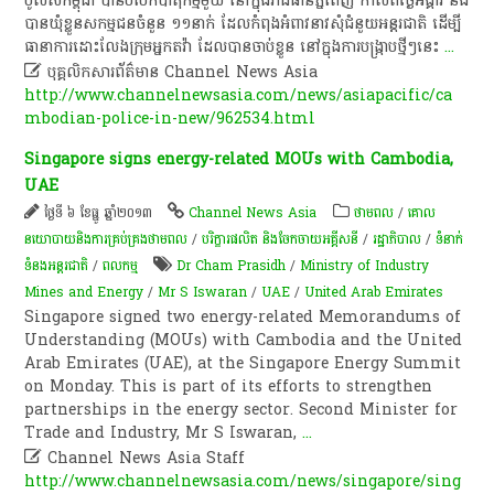
ប៉ូ​លី​ស​កម្ពុជា​ បាន​បំបែក​បាតុកម្ម​មួយ​ នៅ​ក្នុង​រាជធានី​ភ្នំពេញ​ កាលពី​ថ្ងៃ​អង្គារ​ និង​
បាន​ឃុំខ្លួន​សកម្មជន​ចំនួន​ ១១​នាក់​ ដែល​កំពុង​អំពាវនាវ​សុំ​ជំនួយ​អន្ដរជាតិ​ ដើម្បី​
ធានា​ការ​ដោះ​លែង​ក្រុម​អ្នក​តវ៉ា​ ដែល​បាន​ចាប់ខ្លួន​ នៅ​ក្នុង​ការ​បង្ក្រាប​ថ្មីៗ​នេះ
...

បុគ្គលិកសារព័ត៌មាន Channel News Asia
http://www.channelnewsasia.com/news/asiapacific/ca
mbodian-police-in-new/962534.html
Singapore signs energy-related MOUs with Cambodia,
UAE
ថ្ងៃទី ៦ ខែធ្នូ ឆ្នាំ២០១៣
Channel News Asia
ថាមពល
/
គោល
នយោបាយ​និង​ការគ្រប់គ្រង​ថាមពល
/
បរិក្ខារផលិត និងចែកចាយអគ្គីសនី
/
រដ្ឋាភិបាល
/
ទំនាក់
ទំនងអន្តរជាតិ
/
ពល​កម្ម
Dr Cham Prasidh
/
Ministry of Industry
Mines and Energy
/
Mr S Iswaran
/
UAE
/
United Arab Emirates
Singapore signed two energy-related Memorandums of
Understanding (MOUs) with Cambodia and the United
Arab Emirates (UAE), at the Singapore Energy Summit
on Monday. This is part of its efforts to strengthen
partnerships in the energy sector. Second Minister for
Trade and Industry, Mr S Iswaran,
...

Channel News Asia Staff
http://www.channelnewsasia.com/news/singapore/sing