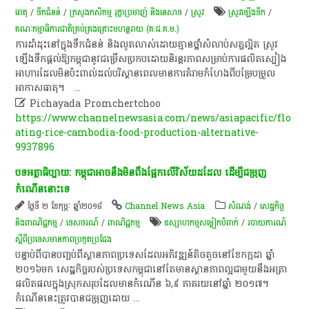
ធាតុ
/
ទឹកជំនន់
/
ក្រសួងកសិកម្ម រុក្ខាប្រមាញ់ និងនេសាទ
/
​ស្រូវ​
ស្រូវឡើងទឹក
/
គណៈកម្មាធិការ​ជាតិ​គ្រប់គ្រង​គ្រោះ​មហន្តរាយ (គ.ជ.គ.ម.)
ការដាំដុះនៅក្នុងទឹកជំនន់ និងលូតលាស់ដោយគ្មានថ្នាំសំលាប់សត្វល្អិត ស្រូវ
ឡើងទឹកផ្តល់ឱ្យកម្ពុជានូវជម្រើសប្រកបដោយនិរន្តរភាពសម្រាប់ការផលិតស្បៀង
អាហារដែលមិនប៉ះពាល់ដល់បរិស្ថានពេលមានការគំរាមកំហែងពីបម្រែបម្រួល
អាកាសធាតុ។
...

Pichayada Promchertchoo
https://www.channelnewsasia.com/news/asiapacific/flo
ating-rice-cambodia-food-production-alternative-
9937896
បទ​អត្ថាធិប្បាយ​:​ កម្ពុជា​អាច​នឹង​មិន​ពឹងផ្អែក​លើ​វិស័យ​ដដែល​ ដើម្បី​ជម្រុញ​
កំណើន​នោះ​ទេ​
ថ្ងៃទី ២ ខែកុម្ភៈ ឆ្នាំ២០១៨
Channel News Asia
សំណង់
/
សេដ្ឋកិច្ច
និងពាណិជ្ជកម្ម
/
ទេសចរណ៍
/
ពាណិជ្ជកម្ម
ឧស្សាហកម្មសម្លៀកបំពាក់
/
របាយ​ការណ៍​
ស្តី​ពី​ប្រទេស​មាន​ភាព​ប្រកួត​ប្រជែង​
​បន្ទាប់​ពី​បាន​បញ្ចប់​ពី​ស្ថានភាព​ប្រទេស​ដែល​អភិវឌ្ឍន៍​តិចតួច​នៅ​ខែកក្កដា​ ឆ្នាំ​
២០១៦​មក​ សេដ្ឋកិច្ច​របស់​ប្រទេស​កម្ពុជា​នៅ​តែ​មាន​ស្ថាន​ភាពល្អ​ជាមួយនឹង​អត្រា​
ផលិតផល​ក្នុងស្រុក​សរុប​ដែល​មាន​កំណើន​ ៦,៩​ ភាគរយ​នៅ​ឆ្នាំ​ ២០១៧​។​
កំណើន​នេះ​ត្រូវ​បាន​ជម្រុញ​ដោយ
...