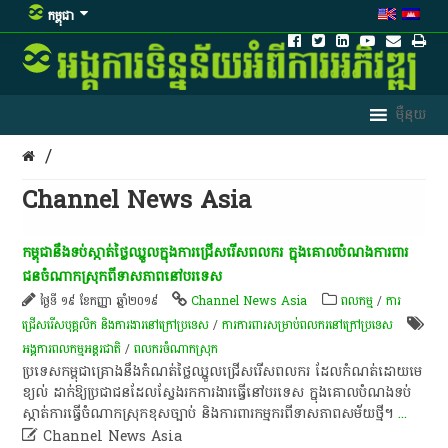
កម្ពុជា
/
Channel News Asia
កម្ពុជា​នឹង​ទប់ស្កាត់​ថ្លៃ​ឈ្នួល​ក្នុង​ការ​ជ្រើសរើស​ពលករ​ ក្នុង​គោលបំណង​ការពារ​
ជន​ចំណាកស្រុក​ពី​ទាសភាព​នៅ​បរទេស​
ថ្ងៃទី ១៩ ខែកញ្ញា ឆ្នាំ២០១៩
Channel News Asia
ពល​កម្ម
/
ការ
ជ្រើសរើសបុគ្គលិក និងការងារនៅក្រៅប្រទេស
/
ការការពារសម្រាប់ពលករនៅក្រៅប្រទេស
​អង្គការ​ពលកម្ម​អន្តរជាតិ
/
ពលករចំណាកស្រុក
ប្រទេស​កម្ពុជា​គ្រោង​នឹង​កំណត់​ថ្លៃ​ឈ្នួល​ជ្រើសរើស​ពលករ​ ដែល​កំណត់​ដោយ​មេ
ខ្យល់​ ដាក់​ឱ្យ​ប្រជាជន​ដែល​ស្វែងរក​ការងារ​ធ្វើ​នៅ​បរទេស​ ក្នុង​គោលបំណង​ទប់
ស្កាត់​ការ​ធ្វើ​ចំណាកស្រុក​ខុសច្បាប់​ និង​ការពារ​កម្មករ​ពី​ទាសភាព​សម័យ​ថ្មី​។​
...

Channel News Asia