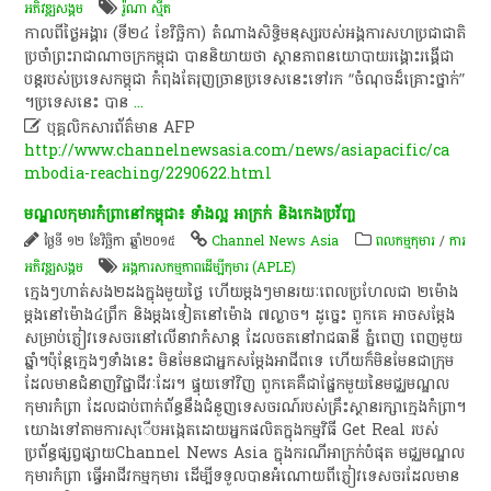
អភិវឌ្ឍ​សង្គម
រ៉ូណា ស្មីត
​កាលពី​ថ្ងៃ​អង្គារ​ (​ទី​២៤​ ខែវិច្ឆិកា​)​ តំណាង​សិទ្ធិ​មនុស្ស​របស់​អង្គការសហប្រជាជាតិ​
ប្រចាំ​ព្រះរាជាណាចក្រ​កម្ពុជា​ បាន​និយាយ​ថា​ ស្ថានភាព​នយោបាយ​រង្គោះរង្គើ​ជា​
បន្ត​របស់​ប្រទេស​កម្ពុជា​ កំពុង​តែ​រុញច្រាន​ប្រទេស​នេះ​ទៅ​រក​ “​ចំណុច​ដ៏​គ្រោះថ្នាក់​”​
។​​ប្រទេស​នេះ​ បាន
...

បុគ្គលិកសារព័ត៌មាន AFP
http://www.channelnewsasia.com/news/asiapacific/ca
mbodia-reaching/2290622.html
មណ្ឌលកុមារកំព្រានៅកម្ពុជា៖ ទាំងល្អ អាក្រក់ និងកេងប្រវ័ញ្ច
ថ្ងៃទី ១២ ខែវិច្ឆិកា ឆ្នាំ២០១៥
Channel News Asia
ពលកម្មកុមារ
/
ការ​
អភិវឌ្ឍ​សង្គម
អង្គការសកម្មភាពដើម្បីកុមារ (APLE)
ក្មេងៗហាត់សង២ដងក្នុងមួយថ្ងៃ ហើយម្តងៗមានរយៈពេលប្រហែលជា ២ម៉ោង
ម្តងនៅម៉ោង៤ព្រឹក និងម្តងទៀតនៅម៉ោង ៧ល្ងាច។ ដូច្នេះ ពួកគេ អាចសម្តែង
សម្រាប់ភ្ញៀវទេសចរនៅលើនាវាកំសាន្ត ដែលចតនៅរាជធានី ភ្នំពេញ ពេញមួយ
ឆ្នាំ។ប៉ុន្តែក្មេងៗទាំងនេះ មិនមែនជាអ្នកសម្តែងអាជីពទេ ហើយក៏មិនមែនជាក្រុម
ដែលមានជំនាញវិជ្ជាជីវៈដែរ។ ផ្ទុយទៅវិញ ពួកគេគឺជាផ្នែកមួយនៃមជ្ឈមណ្ឌល
កុមារកំព្រា ដែលជាប់ពាក់ព័ន្ធនឹងជំនួញទេសចរណ៍របស់គ្រឹះស្ថាន​រក្សា​ក្មេង​កំព្រា។
យោងទៅតាមការសុើបអង្កេតដោយអ្នកផលិតក្នុងកម្មវិធី Get Real របស់
ប្រព័ន្ធផ្សព្វផ្សាយChannel News Asia ក្នុងករណីអាក្រក់បំផុត មជ្ឈមណ្ឌល
កុមារកំព្រា ធ្វើអាជីវកម្មកុមារ ដើម្បីទទួលបានអំណោយពីភ្ញៀវទេសចរដែលមាន