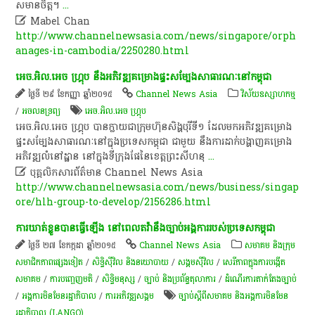
សមានចិត្ត។
...

Mabel Chan
http://www.channelnewsasia.com/news/singapore/orph
anages-in-cambodia/2250280.html
អេ​ច​.​អិ​ល​.​អេ​ច​ ហ្គ្រុ​ប​ នឹង​អភិវឌ្ឍ​គម្រោង​ផ្ទះសម្បែង​សាធារណៈ​នៅ​កម្ពុជា​
ថ្ងៃទី ២៩ ខែកញ្ញា ឆ្នាំ២០១៥
Channel News Asia
វិស័យឧស្សាហកម្ម
/
​អចលនទ្រព្យ​
អេច.អិល.អេច ហ្គ្រុប
អេ​ច​.​អិ​ល​.​អេ​ច​ ហ្គ្រុ​ប​ បាន​ក្លាយជា​ក្រុមហ៊ុន​សិង្ហ​បុរី​ទី​១​ ដែល​មក​អភិវឌ្ឍ​គម្រោង​
ផ្ទះសម្បែង​សាធារណៈ​នៅ​ក្នុង​ប្រទេស​កម្ពុជា​ ជាមួយ នឹង​ការ​ដាក់​បង្ហាញ​គម្រោង​
អភិវឌ្ឍ​លំនៅ​ដ្ឋា​ន​ នៅ​ក្នុង​ទីក្រុង​ផែ​នៃ​ខេត្ត​ព្រះ​សីហ​នុ
...

បុគ្គលិកសារព័ត៌មាន Channel News Asia
http://www.channelnewsasia.com/news/business/singap
ore/hlh-group-to-develop/2156286.html
ការ​ឃាត់ខ្លួន​បាន​ធ្វើ​ឡើង​ នៅ​ពេល​តវ៉ា​នឹង​ច្បាប់​អង្គការ​របស់​ប្រទេស​កម្ពុជា​
ថ្ងៃទី ២៧ ខែកក្កដា ឆ្នាំ២០១៥
Channel News Asia
សមាគម និងក្រុម
សមាជិកភាពផ្សេងទៀត
/
សិទិ្ធស៊ីវិល និងនយោបាយ
/
សង្គមស៊ីវិល
/
សេរីភាពក្នុងការបង្កើត
សមាគម
/
ការបញ្ចេញមតិ
/
សិទ្ធិមនុស្ស
/
ច្បាប់ និងប្រព័ន្ធតុលាការ
/
ដំណើរការតាក់តែងច្បាប់
/
អង្គការមិនមែនរដ្ឋាភិបាល
/
ការ​អភិវឌ្ឍ​សង្គម
ច្បាប់​ស្ដីពី​សមាគម និង​អង្គការ​មិនមែន​
រដ្ឋាភិបាល​ (LANGO)