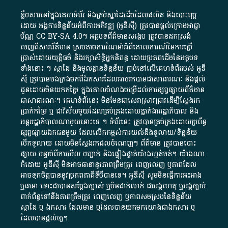
ខ្លឹមសារ​នៅ​ក្នុង​គេហទំព័រ និង​គ្រប់​ស្នា​ដៃ​ដើម​ដែល​ផលិត​ និង​បោះពុម្ព​
ដោយ​ អង្គការ​ទិន្នន័យ​អំពី​ការអភិវឌ្ឍ​​ (អូ​ឌី​ស៊ី)​ ត្រូវ​បាន​ផ្តល់​ក្រោម​អាជ្ញា
ប័ណ្ណ​
CC BY-SA 4.0
។​ អត្ថបទ​ព័ត៌មាន​សង្ខេប​ ត្រូវ​បាន​ដកស្រង់​
ចេញពី​សារព័ត៌មាន ស្របតាមការ​ណែនាំ​អំពី​គោលការណ៍​នៃ​ការ​ប្រើ
ប្រាស់​ដោយ​យុត្តិធម៌​ និង​រក្សាសិទ្ធិអ្នកនិពន្ធ ដោយ​ប្រភពដើម​នៃ​​អត្ថបទ
ទាំង​នោះ​ ។​ ស្នាដៃ​ និង​មូលដ្ឋាន​ទិន្នន័យ ​ភ្ជាប់​នៅ​លើ​គេហទំព័រ​របស់​ អូ​ឌី​
ស៊ី​ ត្រូវ​បាន​ចងក្រង​មក​ពី​ឯកសារ​ដែល​អាច​រក​បានជា​សាធារណៈ​ និង​ផ្តល់​
ជូន​ដោយ​មិន​យក​កម្រៃ​ ក្នុង​គោលបំណង​បម្រើ​ដល់ការ​ផ្សព្វផ្សាយ​ព័ត៌មាន​
ជា​សាធារណៈ​។​ គេហទំព័រ​នេះ​ មិនមែន​ជា​សេវា​ស្រាវជ្រាវ​ដើម្បី​ស្វែងរក
ប្រាក់​កម្រៃ​ ឬ​ ជា​វិស័យ​មួយ​ដែល​គ្រប់គ្រង​ដោយ​ភ្នាក់ងារ​រដ្ឋាភិបាល​ និង ​
អន្តររដ្ឋាភិបាល​ណាមួយ​នោះ​ទេ ​។​ ទំព័រ​នេះ​ ត្រូវ​បាន​គ្រប់គ្រង​ដោយ​ប្រព័ន្ធ​
ផ្សព្វផ្សាយ​ឯកជន​មួយ​ ដែល​លើកកម្ពស់​ការ​យល់​ដឹង​ទូលាយ​/​ទិន្នន័យ​
បើក​ទូលាយ​ ដោយ​មិនស្វែង​រក​ផល​ចំណេញ​។​ ព័ត៌មាន​ ត្រូវ​បាន​បោះ
ផ្សាយ​ បន្ទាប់​ពី​ការ​មើល​ បញ្ជាក់​ និង​ផ្ទៀងផ្ទាត់​យ៉ាង​ហ្មត់ចត់​។​ យ៉ាងណា​
ក៏​ដោយ​ អូ​ឌី​ស៊ី​ មិន​អាច​ធានា​នូវ​ភាព​ត្រឹមត្រូវ​ ពេញលេញ​ ឬ​ភាព​ដែល​
អាច​ទុកចិត្ត​បាននូវ​ប្រភព​ភាគី​ទី​បី​បាន​ទេ​។​ អូ​ឌី​ស៊ី​ សូម​មិន​ធ្វើការ​អះអាង​
ឬ​ធានា​ ទោះជា​បាន​សម្តែង​ច្បាស់​ ឬ​មិន​ជាក់លាក់​ ជា​អង្គហេតុ​ ឬ​អង្គច្បាប់​
ពាក់ព័ន្ធ​ទៅ​នឹង​ភាព​ត្រឹមត្រូវ​ ពេញលេញ​ ឬ​ភាព​សម​ស្រប​នៃ​ទិន្នន័យ​
ស្នាដៃ​ ឬ​ ឯកសារ​ ដែល​មាន​ ឬ​ដែល​បាន​យក​មក​យោង​ជា​ឯកសារ​ ឬ​
ដែល​បាន​ផ្តល់​ឲ្យ​។