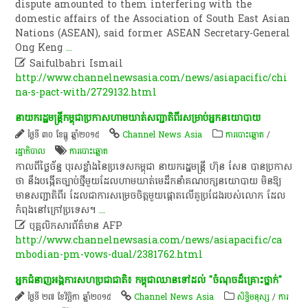
dispute amounted to them interfering with the
domestic affairs of the Association of South East Asian
Nations (ASEAN), said former ASEAN Secretary-General
Ong Keng
...

Saifulbahri Ismail
http://www.channelnewsasia.com/news/asiapacific/chi
na-s-pact-with/2729132.html
នាយក​រដ្ឋមន្ត្រី​កម្ពុជា​ប្រកាស​ហាមឃាត់​សញ្ជាតិ​ពីរ​សម្រាប់​អ្នកនយោបាយ​
ថ្ងៃទី ៣០ ខែធ្នូ ឆ្នាំ២០១៥
Channel News Asia
ការបោះឆ្នោត
/
រដ្ឋាភិបាល
ការបោះឆ្នោត
កាលពី​ថ្ងៃ​ច័ន្ទ​ បុរស​ខ្លាំង​នៃ​ប្រទេស​កម្ពុជា​ នាយក​រដ្ឋមន្ត្រី​ ហ៊ុន​ សែន​ បាន​ប្រកាស​
ថា​ នឹង​បង្កើត​ច្បាប់​ថ្មី​មួយ​ដែល​ហាមឃាត់​មេដឹកនាំ​គណបក្ស​នយោបាយ​ មិន​ឱ្យ​
មាន​សញ្ជាតិ​ពីរ​ ដែល​ជា​ការ​សម្រេចចិត្ត​មួយ​ផ្តោត​លើ​គូប្រជែង​របស់​លោក​ ដែល
កំពុងនៅ​ក្រៅប្រទេស​។​​
...

បុគ្គលិកសារព័ត៌មាន AFP
http://www.channelnewsasia.com/news/asiapacific/ca
mbodian-pm-vows-dual/2381762.html
អ្នកជំនាញ​អង្គការសហប្រជាជាតិ​៖​ កម្ពុជា​ឈាន​ទៅ​ដល់​ "​ចំណុច​ដ៏​គ្រោះថ្នាក់​"​
ថ្ងៃទី ២៧ ខែវិច្ឆិកា ឆ្នាំ២០១៥
Channel News Asia
សិទ្ធិមនុស្ស
/
ការ​