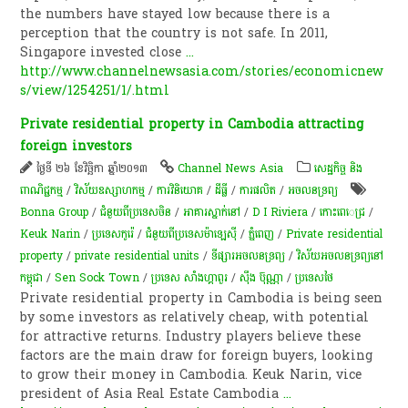
the numbers have stayed low because there is a
perception that the country is not safe. In 2011,
Singapore invested close
...
http://www.channelnewsasia.com/stories/economicnew
s/view/1254251/1/.html
Private residential property in Cambodia attracting
foreign investors
ថ្ងៃទី ២៦ ខែវិច្ឆិកា ឆ្នាំ២០១៣
Channel News Asia
សេដ្ឋកិច្ច និង
ពាណិជ្ជកម្ម
/
វិស័យឧស្សាហកម្ម
/
ការវិនិយោគ
/
ដីធ្លី
/
ការផលិត​
/
​អចលនទ្រព្យ​
Bonna Group
/
ជំនួយពីប្រទេសចិន
/
អាគារ​ស្នាក់​នៅ​
/
D I Riviera
/
កោះពេេជ្រ
/
Keuk Narin
/
ប្រទេសកូរ៉េ
/
ជំនួយពីប្រទេសម៉ាឡេស៊ី​​
/
ភ្នំពេញ
/
Private residential
property
/
private residential units
/
ទីផ្សារ​អចលនទ្រព្យ​
/
វិស័យ​អចលនទ្រព្យ​នៅ
កម្ពុជា
/
Sen Sock Town
/
ប្រទេស សាំងហ្គាពួរ
/
ស៊ឹង ប៊ុណ្ណា
/
ប្រទេសថៃ
Private residential property in Cambodia is being seen
by some investors as relatively cheap, with potential
for attractive returns. Industry players believe these
factors are the main draw for foreign buyers, looking
to grow their money in Cambodia. Keuk Narin, vice
president of Asia Real Estate Cambodia
...