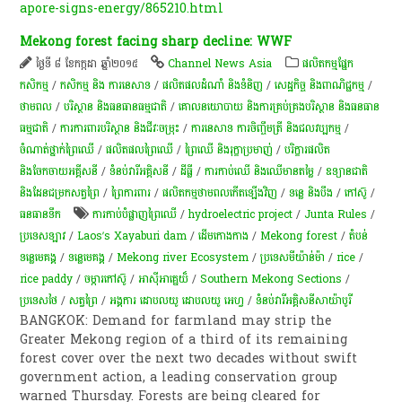
apore-signs-energy/865210.html
Mekong forest facing sharp decline: WWF
ថ្ងៃទី ៨ ខែកក្កដា ឆ្នាំ២០១៥
Channel News Asia
​ផលិតកម្ម​ផ្នែក​
កសិកម្ម​
/
កសិកម្ម​ និង​ ការ​នេ​សាទ​
/
ផលិតផលដំណាំ និងទំនិញ
/
សេដ្ឋកិច្ច និងពាណិជ្ជកម្ម
/
ថាមពល
/
បរិស្ថាន និងធនធានធម្មជាតិ
/
គោលនយោបាយ និងការគ្រប់គ្រងបរិស្ថាន និងធនធាន
ធម្មជាតិ
/
ការការពារបរិស្ថាន និងជីវៈចម្រុះ
/
ការនេសាទ ការចិញ្ចឹមត្រី និងជលវប្បកម្ម
/
ចំណាត់ថ្នាក់ព្រៃឈើ
/
​ផលិតផល​ព្រៃឈើ​
/
ព្រៃឈើ និងរុក្ខាប្រមាញ់
/
បរិក្ខារផលិត
និងចែកចាយអគ្គីសនី
/
ទំនប់​វា​រី​អគ្គិសនី​
/
ដីធ្លី
/
ការកាប់​ឈើ និង​ឈើ​មានតម្លៃ​
/
ឧទ្យានជាតិ
និងដែនជម្រកសត្វព្រៃ
/
ព្រៃការពារ
/
ផលិតកម្មថាមពលកើតឡើងវិញ
/
ទន្លេ និងបឹង
/
​កៅស៊ូ​
/
ធនធាន​ទឹក​
ការ​កាប់​បំផ្លាញព្រៃឈើ
/
hydroelectric project
/
Junta Rules
/
ប្រទេសឡាវ
/
Laos’s Xayaburi dam
/
ដើមកោងកាង
/
Mekong forest
/
តំបន់​
ទន្លេមេគង្គ
/
ទន្លេមេគង្គ
/
Mekong river Ecosystem
/
ប្រទេសមីយ៉ាន់ម៉ា
/
rice
/
rice paddy
/
ចម្ការ​កៅស៊ូ​
/
អាស៊ីអាគ្នេយ៏
/
Southern Mekong Sections
/
ប្រទេសថៃ
/
សត្វ​ព្រៃ​
/
អង្គការ ដោបលយូ ដោបលយូ អេហ្វ
/
ទំនប់​វារីអគ្គិសនី​សាយ៉ាបូរី
BANGKOK: Demand for farmland may strip the
Greater Mekong region of a third of its remaining
forest cover over the next two decades without swift
government action, a leading conservation group
warned Thursday. Forests are being cleared for