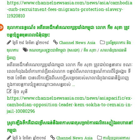
https://www.channelnewsasia.com/news/asia/cambodia
-curb-recruitment-fees-migrants-protection-slavery-
11920810
​តុលាការ​ឧទ្ធរណ៍​៖​ អតីត​មេដឹកនាំ​គណបក្សប្រឆាំង​កម្ពុជា​ លោក​ កឹ​ម​ សុខា​ ត្រូវ​
បន្ត​ឃុំខ្លួន​មុន​ពេល​ជំនុំជម្រះ​
ថ្ងៃទី ២៨ ខែមីនា ឆ្នាំ២០១៨
Channel News Asia
ប្រព័ន្ធតុលាការ និង
តុលាការ
គណបក្សសង្គ្រោះជាតិកម្ពុជា (គសជក)
/
គឹម សុខា
/
សាលាដំបូងរាជធានី
ភ្នំពេញ
​អតីត​មេដឹកនាំ​គណបក្សប្រឆាំង​កម្ពុជា​ លោក​ កឹ​ម​ សុខា​ ត្រូវ​ជាប់​ពន្ធនាគារ​ ខណៈ​
ពេល​កំពុង​រង់ចាំ​ការ​កាត់ក្តី​របស់​លោក​ បន្ទាប់​ពី​សាលាឧទ្ធរណ៍​កាលពី​ថ្ងៃ​អង្គារ​ ទី​
២៧​ ខែមីនា​ បាន​លើក​ឡើង​ពី​សេចក្តីសម្រេច​របស់​សាលាដំបូង​រាជធានី​ភ្នំពេញ​
ក្នុង​ការ​បន្ត​ការ​ឃុំខ្លួន​បណ្តោះអាសន្ន​របស់
...

អ៊ូច សូនី
https://www.channelnewsasia.com/news/asiapacific/ex-
cambodian-opposition-leader-kem-sokha-to-remain-in-
jail-10080296
ស្រូវឡើងទឹកគឺជាជម្រើសធន់នឹងអាកាសធាតុសម្រាប់ការផលិតស្បៀងអាហារនៅ
កម្ពុជា
ថ្ងៃទី ៦ ខែមីនា ឆ្នាំ២០១៨
Channel News Asia
ការប្រែប្រួលអាកាស