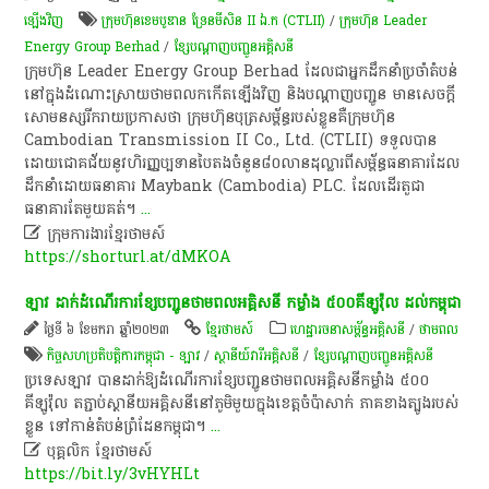
ឡើងវិញ
ក្រុមហ៊ុនខេមបូឌាន ទ្រែនមីសិន II ឯ.ក (CTLII)
/
ក្រុម​ហ៊ុន Leader
Energy Group Berhad
/
ខ្សែ​បណ្តាញ​បញ្ជូន​អគ្គិសនី​
ក្រុមហ៊ុន Leader Energy Group Berhad ដែលជាអ្នកដឹកនាំប្រចាំតំបន់
នៅក្នុងដំណោះស្រាយថាមពលកកើតឡើងវិញ និងបណ្តាញបញ្ជូន មានសេចក្តី
សោមនស្សរីករាយប្រកាសថា ក្រុមហ៊ុនបុត្រសម្ព័ន្ធរបស់ខ្លួនគឺក្រុមហ៊ុន
Cambodian Transmission II Co., Ltd. (CTLII) ទទួលបាន
ដោយជោគជ័យនូវហិរញ្ញប្បទានបៃតងចំនួន៨០លានដុល្លារពីសម្ព័ន្ធធនាគារដែល
ដឹកនាំដោយធនាគារ Maybank (Cambodia) PLC. ដែលដើរតួជា
ធនាគារតែមួយគត់។
...

ក្រុមការងារខ្មែរថាមស៍
https://shorturl.at/dMKOA
ឡាវ​ ដាក់​ដំណើរការ​ខ្សែ​បញ្ជូន​ថាមពល​អគ្គិសនី​ កម្លាំង​ ៥០០​គីឡូវ៉ុល​ ដល់​កម្ពុជា​
ថ្ងៃទី ៦ ខែមករា ឆ្នាំ២០២៣
ខ្មែរថាមស៍
ហេដ្ឋារចនាសម្ព័ន្ធអគ្គិសនី
/
ថាមពល
កិច្ចសហប្រតិបត្តិការកម្ពុជា - ឡាវ
/
ស្ថានីយ៍វារីអគ្គិសនី
/
ខ្សែ​បណ្តាញ​បញ្ជូន​អគ្គិសនី​
​ប្រទេស​ឡាវ​ បាន​ដាក់​ឱ្យ​ដំណើរការ​ខ្សែ​បញ្ជូន​ថាមពល​អគ្គិសនី​កម្លាំង​ ៥០០​
គីឡូវ៉ុល​ ត​ភ្ជាប់​ស្ថានីយ​អគ្គិសនី​នៅ​ភូមិ​មួយ​ក្នុង​ខេត្ត​ចំប៉ា​សាក់​ ភាគ​ខាងត្បូង​របស់​
ខ្លួន​ ទៅ​កាន់​តំបន់​ព្រំដែន​កម្ពុជា​។​
...

បុគ្គលិក​ ខ្មែរ​ថា​ម​ស៍​
https://bit.ly/3vHYHLt