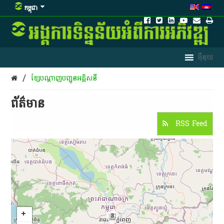
កម្ពុជា
/
ខ្សែ​បណ្តាញ​បញ្ជូន​អគ្គិសនី​
ព័ត៌មាន​
RSS Feed
3