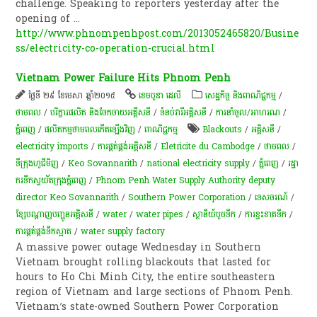
challenge. Speaking to reporters yesterday after the
opening of
...
http://www.phnompenhpost.com/2013052465820/Busine
ss/electricity-co-operation-crucial.html
Vietnam Power Failure Hits Phnom Penh
ថ្ងៃទី ២៩ ខែមេសា ឆ្នាំ២០១៥
ខេមបូឌា ដេលី
សេដ្ឋកិច្ច និងពាណិជ្ជកម្ម
/
ថាមពល
/
បរិក្ខារផលិត និងចែកចាយអគ្គីសនី
/
ទំនប់​វា​រី​អគ្គិសនី​
/
ការនាំចូល/អាហរណ
/
ភ្នំពេញ
/
ផលិតកម្មថាមពលកើតឡើងវិញ
/
ពាណិជ្ជកម្ម
Blackouts
/
អគ្គិសនី
/
electricity imports
/
ការផ្គត់ផ្គង់អគ្គិសនី
/
Eletricite du Cambodge
/
ថាមពល
/
ទីក្រុងហូជីមិញ
/
Keo Sovannarith
/
national electricity supply
/
ភ្នំពេញ
/
រដ្ឋា​
ករទឹកស្វយ័តក្រុងភ្នំពេញ
/
Phnom Penh Water Supply Authority deputy
director Keo Sovannarith
/
Southern Power Corporation
/
ទេសចរណ៍
/
ខ្សែ​បណ្តាញ​បញ្ជូន​អគ្គិសនី​
/
water
/
water pipes
/
​ស្ថានីយ៍​បូមទឹក
/
ការ​ខ្វះខាត​ទឹក
/
ការផ្គត់ផ្គង់ទឹកស្អាត
/
water supply factory
A massive power outage Wednesday in Southern
Vietnam brought rolling blackouts that lasted for
hours to Ho Chi Minh City, the entire southeastern
region of Vietnam and large sections of Phnom Penh.
Vietnam’s state-owned Southern Power Corporation