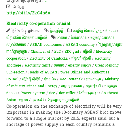
ឧស្សាហកម្ម​បន្ថែម​ទៀត។
...

ជា វណ្ណៈ
http://bit.ly/2kG4n6A
Electricity co-operation crucial
ថ្ងៃទី ២ ខែធ្នូ ឆ្នាំ២០១៣
ភ្នំពេញប៉ុស្តិ៍
សេដ្ឋកិច្ច និងពាណិជ្ជកម្ម
/
ថាមពល
/
បរិក្ខារផលិត និងចែកចាយអគ្គីសនី
អាស៊ាន
/
តំបន់​អាស៊ាន
/
មជ្ឈមណ្ឌលអាស៊ាន
សម្រាប់ថាមពល
/
ASEAN economies
/
ASEAN economy
/
វិទ្យាស្ថានស្រាវជ្រាវ
ពាណិជ្ជកម្មកម្ពុជា
/
Chamber of
/
EdC
/
EDC grid
/
អគ្គិសនី
/
Electricity
cooperation
/
Electricity of Cambodia
/
តម្លៃលក់អគ្គិសនី
/
electricity
shortage
/
electricity tariff
/
ថាមពល
/
energy supply
/
Great Mekong
Sub-region
/
Heads of ASEAN Power Utilities and Authorities
Council
/
ហ៊ីរ៉ូស្ស៊ី ស៊ូស៊ូគី
/
អុិត ប្រាំង
/
Keo Rottanak
/
ប្រទេសឡាវ
/
Ministry
of Industry Mines and Energy
/
ប​ណ្តា​ញ​ថាមពល
/
កង្វះ​អគ្គិសនី
/
ការផ្គត់ផ្គង់
ថាមពល
/
Power system
/
rice
/
rice miller
/
វិស័យស្រូវអង្ករ
/
Southeast
Asian region
/
ប្រទេសថៃ
/
ខ្សែ​បណ្តាញ​បញ្ជូន​អគ្គិសនី​
Co-operation on the exchange of electricity will be very
important in making the 10-country ASEAN bloc move
forward to a single market by 2015, experts said, but a
shortage of power supply in each country remains a