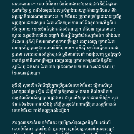
ជា​សាធារណៈ​។​ គេហទំព័រ​នេះ​ មិនមែន​ជា​សេវា​ស្រាវជ្រាវ​ដើម្បី​ស្វែងរក
ប្រាក់​កម្រៃ​ ឬ​ ជា​វិស័យ​មួយ​ដែល​គ្រប់គ្រង​ដោយ​ភ្នាក់ងារ​រដ្ឋាភិបាល​ និង ​
អន្តររដ្ឋាភិបាល​ណាមួយ​នោះ​ទេ ​។​ ទំព័រ​នេះ​ ត្រូវ​បាន​គ្រប់គ្រង​ដោយ​ប្រព័ន្ធ​
ផ្សព្វផ្សាយ​ឯកជន​មួយ​ ដែល​លើកកម្ពស់​ការ​យល់​ដឹង​ទូលាយ​/​ទិន្នន័យ​
បើក​ទូលាយ​ ដោយ​មិនស្វែង​រក​ផល​ចំណេញ​។​ ព័ត៌មាន​ ត្រូវ​បាន​បោះ
ផ្សាយ​ បន្ទាប់​ពី​ការ​មើល​ បញ្ជាក់​ និង​ផ្ទៀងផ្ទាត់​យ៉ាង​ហ្មត់ចត់​។​ យ៉ាងណា​
ក៏​ដោយ​ អូ​ឌី​ស៊ី​ មិន​អាច​ធានា​នូវ​ភាព​ត្រឹមត្រូវ​ ពេញលេញ​ ឬ​ភាព​ដែល​
អាច​ទុកចិត្ត​បាននូវ​ប្រភព​ភាគី​ទី​បី​បាន​ទេ​។​ អូ​ឌី​ស៊ី​ សូម​មិន​ធ្វើការ​អះអាង​
ឬ​ធានា​ ទោះជា​បាន​សម្តែង​ច្បាស់​ ឬ​មិន​ជាក់លាក់​ ជា​អង្គហេតុ​ ឬ​អង្គច្បាប់​
ពាក់ព័ន្ធ​ទៅ​នឹង​ភាព​ត្រឹមត្រូវ​ ពេញលេញ​ ឬ​ភាព​សម​ស្រប​នៃ​ទិន្នន័យ​
ស្នាដៃ​ ឬ​ ឯកសារ​ ដែល​មាន​ ឬ​ដែល​បាន​យក​មក​យោង​ជា​ឯកសារ​ ឬ​
ដែល​បាន​ផ្តល់​ឲ្យ​។
អូឌីស៊ី សូមលើកទឹកចិត្តឱ្យអ្នកប្រើប្រាស់គេហទំព័រនេះ ធ្វើការសិក្សា
ស្រាវជ្រាវបន្ថែមទៀត ដើម្បីគាំទ្រកិច្ចការ​របស់ពួកគេ និងចែករំលែក
លទ្ធផលពីការសិក្សាស្រាវជ្រាវនេះ ជាមួយនឹងក្រុមការងារយើងខ្ញុំ។ សូម
ទំនាក់ទំនងមកកាន់យើងខ្ញុំ
ដើម្បីចូលរួមចំណែកធ្វើឱ្យភាពសុក្រឹតរបស់
គេហទំព័នេះ កាន់តែល្អប្រសើរឡើង។
ការចូលមកកាន់គេហទំព័រនេះ ឬប្រើប្រាស់មូលដ្ឋានទិន្នន័យនៅលើ
គេហទំព័រនេះ បានន័យថា អ្នកទទួលស្គាល់ថាអ្នកមានទំនួលខុសត្រូវ