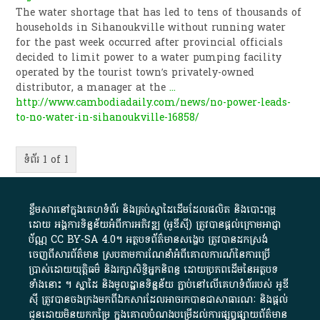
The water shortage that has led to tens of thousands of
households in Sihanoukville without running water
for the past week occurred after provincial officials
decided to limit power to a water pumping facility
operated by the tourist town’s privately-owned
distributor, a manager at the
...
http://www.cambodiadaily.com/news/no-power-leads-
to-no-water-in-sihanoukville-16858/
ទំព័រ 1 of 1
ខ្លឹមសារ​នៅ​ក្នុង​គេហទំព័រ និង​គ្រប់​ស្នា​ដៃ​ដើម​ដែល​ផលិត​ និង​បោះពុម្ព​
ដោយ​ អង្គការ​ទិន្នន័យ​អំពី​ការអភិវឌ្ឍ​​ (អូ​ឌី​ស៊ី)​ ត្រូវ​បាន​ផ្តល់​ក្រោម​អាជ្ញា
ប័ណ្ណ​
CC BY-SA 4.0
។​ អត្ថបទ​ព័ត៌មាន​សង្ខេប​ ត្រូវ​បាន​ដកស្រង់​
ចេញពី​សារព័ត៌មាន ស្របតាមការ​ណែនាំ​អំពី​គោលការណ៍​នៃ​ការ​ប្រើ
ប្រាស់​ដោយ​យុត្តិធម៌​ និង​រក្សាសិទ្ធិអ្នកនិពន្ធ ដោយ​ប្រភពដើម​នៃ​​អត្ថបទ
ទាំង​នោះ​ ។​ ស្នាដៃ​ និង​មូលដ្ឋាន​ទិន្នន័យ ​ភ្ជាប់​នៅ​លើ​គេហទំព័រ​របស់​ អូ​ឌី​
ស៊ី​ ត្រូវ​បាន​ចងក្រង​មក​ពី​ឯកសារ​ដែល​អាច​រក​បានជា​សាធារណៈ​ និង​ផ្តល់​
ជូន​ដោយ​មិន​យក​កម្រៃ​ ក្នុង​គោលបំណង​បម្រើ​ដល់ការ​ផ្សព្វផ្សាយ​ព័ត៌មាន​