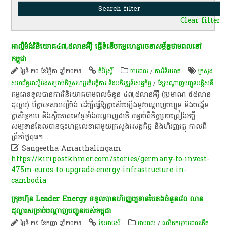
Clear filter
អាល្លឺម៉ង់​​វិនិយោគ​៤៧,៥​លាន​អឺរ៉ូ​ ធ្វើ​ទំនើបកម្ម​ហេដ្ឋារចនាសម្ព័ន្ធ​ថាមពល​នៅ​
កម្ពុជា
ថ្ងៃទី ២០ ខែវិច្ឆិកា ឆ្នាំ២០២៥
គិរីប៉ុស្តិ៍
ថាមពល
/
ការវិនិយោគ
ក្រសួង
សហព័ន្ធអាល្លឺម៉ង់សម្រាប់កិច្ចសហប្រតិបត្តិការ និងអភិវឌ្ឍន៍សេដ្ឋកិច្ច
/
ខ្សែ​បណ្តាញ​បញ្ជូន​អគ្គិសនី​
កម្ពុជាទទួលបានការវិនិយោគថាមពលចំនួន ៤៧,៥លានអឺរ៉ូ (ប្រមាណ ៥៥លាន
ដុល្លារ) ពីប្រទេសអាល្លឺម៉ង់ ដើម្បីធ្វើឱ្យប្រសើរឡើងនូវបណ្តាញបញ្ជូន និងបង្កើន
ប្រសិទ្ធភាព និងស្ថិរភាពនៅទូទាំងបណ្តាញជាតិ បន្ទាប់ពីកិច្ចព្រមព្រៀងកម្ចី
សម្បទានដែលបានចុះហត្ថលេខាជាមួយក្រសួងសេដ្ឋកិច្ច និងហិរញ្ញវត្ថុ កាលពី
ព្រឹកថ្ងៃពុធ។
...

Sangeetha Amarthalingam
https://kiripostkhmer.com/stories/germany-to-invest-
475m-euros-to-upgrade-energy-infrastructure-in-
cambodia
ក្រុមហ៊ុន Leader Energy ទទួលបានហិរញ្ញប្បទានបៃតងចំនួន៨០ លាន
ដុល្លារសម្រាប់បណ្តាញបញ្ជូនរបស់កម្ពុជា
ថ្ងៃទី ២៩ ខែកញ្ញា ឆ្នាំ២០២៥
ខ្មែរថាមស៍
ថាមពល
/
ផលិតកម្មថាមពលកើត