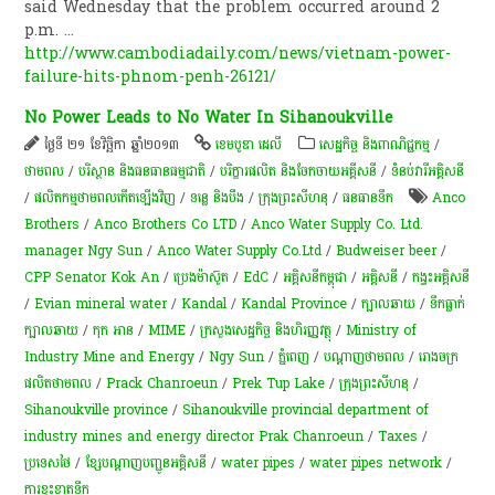
said Wednesday that the problem occurred around 2
p.m.
...
http://www.cambodiadaily.com/news/vietnam-power-
failure-hits-phnom-penh-26121/
No Power Leads to No Water In Sihanoukville
ថ្ងៃទី ២១ ខែវិច្ឆិកា ឆ្នាំ២០១៣
ខេមបូឌា ដេលី
សេដ្ឋកិច្ច និងពាណិជ្ជកម្ម
/
ថាមពល
/
បរិស្ថាន និងធនធានធម្មជាតិ
/
បរិក្ខារផលិត និងចែកចាយអគ្គីសនី
/
ទំនប់​វា​រី​អគ្គិសនី​
/
ផលិតកម្មថាមពលកើតឡើងវិញ
/
ទន្លេ និងបឹង
/
ក្រុងព្រះសីហនុ
/
​ធនធាន​ទឹក​
Anco
Brothers
/
Anco Brothers Co LTD
/
Anco Water Supply Co. Ltd.
manager Ngy Sun
/
Anco Water Supply Co.Ltd
/
Budweiser beer
/
CPP Senator Kok An
/
ប្រេងម៉ាស៊ូត
/
EdC
/
អគ្គិសនីកម្ពុជា
/
អគ្គិសនី
/
កង្វះអគ្គិសនី
/
Evian mineral water
/
Kandal
/
Kandal Province
/
ក្បាលឆាយ
/
​ទឹកធ្លាក់
ក្បាលឆាយ
/
កុក អាន
/
MIME
/
ក្រសួងសេដ្ឋកិច្ច និងហិរញ្ញវត្ថុ
/
Ministry of
Industry Mine and Energy
/
Ngy Sun
/
ភ្នំពេញ
/
ប​ណ្តា​ញ​ថាមពល
/
រោងចក្រ
ផលិតថាមពល
/
Prack Chanroeun
/
Prek Tup Lake
/
ក្រុងព្រះសីហនុ
/
Sihanoukville province
/
Sihanoukville provincial department of
industry mines and energy director Prak Chanroeun
/
Taxes
/
ប្រទេសថៃ
/
ខ្សែ​បណ្តាញ​បញ្ជូន​អគ្គិសនី​
/
water pipes
/
water pipes network
/
ការ​ខ្វះខាត​ទឹក