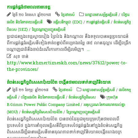
ការ​ផ្គត់ផ្គង់​ថាមពល​តាម​ខេត្ត​
ថ្ងៃទី ២០ ខែមេសា ឆ្នាំ២០១៧
ខ្មែរថាមស៍
ហេដ្ឋារចនាសម្ព័ន្ធអគ្គិសនី
/
បរិក្ខារ
ផលិត និងចែកចាយអគ្គីសនី
​អគ្គីសនី​កម្ពុជា (EDC)
/
ការ​ផ្គត់ផ្គង់​អគ្គិសនី
/
តំបន់សេដ្ឋកិច្ច
ពិសេស (SEZ)
/
ខ្សែ​បណ្តាញ​បញ្ជូន​អគ្គិសនី​
​ប្រជាជន​ក្នុង​ខេត្តស្វាយរៀង​ ព្រៃវែង​ និង​កណ្តាល​ នឹង​ទទួល​បាន​អត្ថប្រយោជន៍​
ពី​ការ​ផ្គត់ផ្គង់​អគ្គិសនី​ទៀងទាត់​បន្ទាប់​ពី​គម្រោង​តម្លៃ​ ៧៥​ លាន​ដុល្លារ​ ដើម្បី​ពង្រីក​
បណ្តាញ​ជាតិ​នឹង​ចាប់​ដំណើរការ​កាលពី​ម្សិលមិញ​។​ ​
...

សុខ ចាន់
http://www.khmertimeskh.com/news/37612/power-to-
the-provinces/
តំបន់​សេដ្ឋកិច្ច​ពិសេស​ប៉ោយប៉ែត ​បង្កើន​ថាមពល​ទាក់ទាញ​វិនិយោគ​
ថ្ងៃទី ២១ ខែកុម្ភៈ ឆ្នាំ២០១៧
ខ្មែរថាមស៍
ហេដ្ឋារចនាសម្ព័ន្ធអគ្គិសនី
/
ផលិតកម្ម
អគ្គិសនី
/
បរិក្ខារផលិត និងចែកចាយអគ្គីសនី
/
តំបន់សេដ្ឋកិច្ចពិសេស
ក្រុមហ៊ុន
B.Grimm Power Public Company Limited
/
អនុស្សរណៈនៃការយោគយល់គ្នា
(MOU)
/
តំបន់​សេដ្ឋកិច្ច​ពិសេស​ប៉ោយប៉ែត
/
ខ្សែ​បណ្តាញ​បញ្ជូន​អគ្គិសនី​
តំបន់​សេដ្ឋកិច្ច​ពិសេស​ប៉ោយប៉ែត បាន​ចាប់​ដៃគូ​ជាមួយ​ក្រុមហ៊ុន​ថាមពល​ពី​
ប្រទេស​ថៃ ក្នុង​ការ​នាំ​ចូល​អគ្គិសនី​ពី​ប្រទេស​ថៃ​ផ្គត់ផ្គង់​នៅ​ក្នុង​តំបន់​សេដ្ឋកិច្ច​
ពិសេសដើម្បី​ធានា​អគ្គិសនី​មាន​គុណភាពទាក់ទាញ​វិនិយោគបង្កើត​រោងចក្រ​