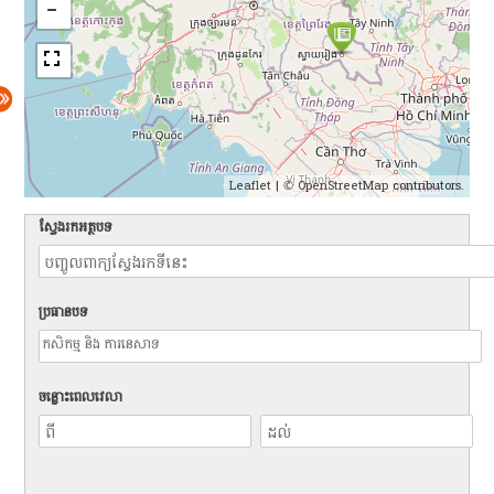
Leaflet
| ©
OpenStreetMap
contributors.
ស្វែងរកអត្ថបទ
ប្រធានបទ
ចន្លោះពេលវេលា