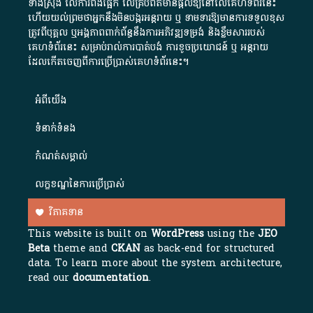
ទាំងស្រុង លើការពឹងផ្អែក លើគ្រប់ព័ត៌មានផ្តល់ឱ្យនៅលើគេហទំព័រនេះ
ហើយយល់ព្រមថាអ្នកនឹងមិនបង្ករអន្តរាយ ឬ ទាមទារ​ឱ្យមានការទទួលខុស​
ត្រូវពីបុគ្គល ឬអង្គភាពពាក់ព័ន្ធនឹងការអភិវឌ្ឍទម្រង់ និងខ្លឹមសាររបស់
គេហទំព័រនេះ សម្រាប់រាល់ការបាត់បង់ ការខូចប្រយោជន៍ ឬ អន្តរាយ
ដែលកើតចេញពីការប្រើប្រាស់គេហទំព័រនេះ។
អំពី​យើង​
ទំនាក់ទំនង
កំណត់សម្គាល់
លក្ខខណ្ឌនៃការប្រើប្រាស់
វិភាគទាន
This website is built on
WordPress
using the
JEO
Beta
theme and
CKAN
as back-end for structured
data. To learn more about the system architecture,
read our
documentation
.