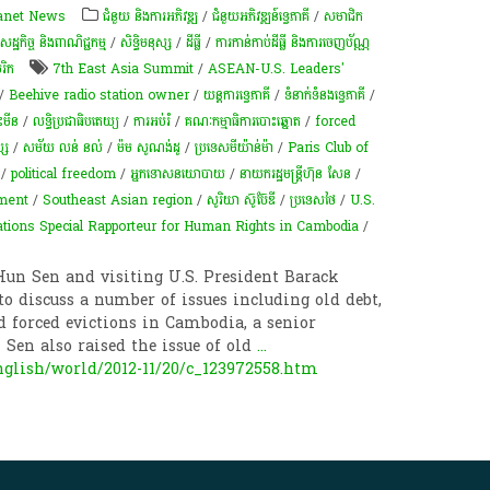
anet News
ជំនួយ និងការអភិវឌ្ឍ
/
ជំនួយអភិវឌ្ឍន៍ទ្វេភាគី
/
សមាជិក
សេដ្ឋកិច្ច និងពាណិជ្ជកម្ម
/
សិទ្ធិមនុស្ស
/
ដីធ្លី
/
ការកាន់កាប់​ដីធ្លី និង​ការចេញ​ប័ណ្ណ
រិក
7th East Asia Summit
/
ASEAN-U.S. Leaders'
/
Beehive radio station owner
/
យន្តការទ្វេភាគី
/
ទំនាក់ទំនងទ្វេភាគី
/
ះមីន
/
លទ្ធិប្រជាធិបតេយ្យ
/
ការអប់រំ
/
គណៈកម្មាធិការបោះឆ្នោត
/
forced
ស្ស
/
សម័យ​ លន់ នល់
/
ម៉ម សូណង់ដូ
/
ប្រទេសមីយ៉ាន់ម៉ា
/
Paris Club of
/
political freedom
/
អ្នកទោសនយោបាយ
/
នាយករដ្ឋមន្ត្រីហ៊ុន សែន
/
pment
/
Southeast Asian region
/
សូរិយា ស៊ូប៊ែឌី​
/
ប្រទេសថៃ
/
U.S.
ations Special Rapporteur for Human Rights in Cambodia
/
n Sen and visiting U.S. President Barack
 discuss a number of issues including old debt,
 forced evictions in Cambodia, a senior
 Sen also raised the issue of old
...
nglish/world/2012-11/20/c_123972558.htm