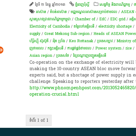
ថ្ងៃទី ២ ខែធ្នូ ឆ្នាំ២០១៣
ភ្នំពេញប៉ុស្តិ៍
សេដ្ឋកិច្ច និងពាណិជ្ជកម្ម
/
ថ
អាស៊ាន
/
តំបន់​អាស៊ាន
/
មជ្ឈមណ្ឌលអាស៊ានសម្រាប់ថាមពល
/
ASEAN 
ស្ថានស្រាវជ្រាវពាណិជ្ជកម្មកម្ពុជា
/
Chamber of
/
EdC
/
EDC grid
/
អគ្គិ
Electricity of Cambodia
/
តម្លៃលក់អគ្គិសនី
/
electricity shortage
/
supply
/
Great Mekong Sub-region
/
Heads of ASEAN Power Ut
ហ៊ីរ៉ូស្ស៊ី ស៊ូស៊ូគី
/
អុិត ប្រាំង
/
Keo Rottanak
/
ប្រទេសឡាវ
/
Ministry o
ញ​ថាមពល
/
កង្វះ​អគ្គិសនី
/
ការផ្គត់ផ្គង់ថាមពល
/
Power system
/
rice
/
Asian region
/
ប្រទេសថៃ
/
ខ្សែ​បណ្តាញ​បញ្ជូន​អគ្គិសនី​
Co-operation on the exchange of electricity will
making the 10-country ASEAN bloc move forward
experts said, but a shortage of power supply in 
challenge. Speaking to reporters yesterday after
http://www.phnompenhpost.com/2013052465820/Bu
operation-crucial.html
ទំព័រ 1 of 1