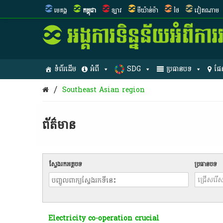
មេគង្គ
កម្ពុជា
ឡាវ
មីយ៉ាន់ម៉ា
ថៃ
វៀតណាម
ទំព័រដើម
អំពី
SDG
ប្រធានបទ
ផែ
/
Southeast Asian region
ព័ត៌មាន​
ស្វែងរកអត្ថបទ
ប្រធានបទ
Electricity co-operation crucial