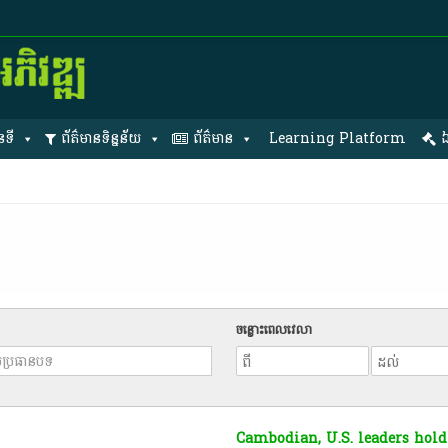
នទី
ព័ត៌មានទិន្នន័យ
ព័ត៌មាន
Learning Platform
ឯ
ចន្លោះពេលវេលា
Cambodian, U.S. leaders hold