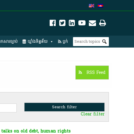
កសារច្បាប់
ឃ្លាំងទិន្នន័យ
ប្លក់
RSS Feed
Clear filter
 talks on old debt, human rights