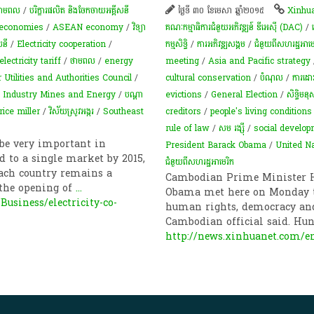
ាមពល
/
បរិក្ខារផលិត និងចែកចាយអគ្គីសនី
ថ្ងៃទី ៣០ ខែមេសា ឆ្នាំ២០១៥
Xinhu
economies
/
ASEAN economy
/
វិទ្យា
គណៈកម្មាធិការជំនួយអភិវឌ្ឍន៍ ឌីអេស៊ី (DAC)
/
សនី
/
Electricity cooperation
/
កម្មសិទ្ធិ​
/
ការ​អភិវឌ្ឍ​សង្គម
/
ជំនួយពីសហរដ្ឋអាមេ
electricity tariff
/
ថាមពល
/
energy
meeting
/
Asia and Pacific strategy
ilities and Authorities Council
/
cultural conservation
/
បំណុល
/
ការដោ
f Industry Mines and Energy
/
ប​ណ្តា​
evictions
/
General Election
/
សិទ្ធិមនុ
rice miller
/
វិស័យស្រូវអង្ករ
/
Southeast
creditors
/
people's living conditions
rule of law
/
សម រង្ស៊ី
/
social develo
 be very important in
President Barack Obama
/
United N
 to a single market by 2015,
ជំនួយពីសហរដ្ឋអាមេរិក
each country remains a
Cambodian Prime Minister Hu
 the opening of
...
Obama met here on Monday to
siness/electricity-co-
human rights, democracy and
Cambodian official said. Hun
http://news.xinhuanet.com/e