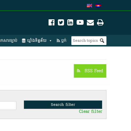
កសារច្បាប់
ឃ្លាំងទិន្នន័យ
ប្លក់
RSS Feed
Clear filter