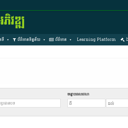
នទី
ព័ត៌មានទិន្នន័យ
ព័ត៌មាន
Learning Platform
ឯ
ចន្លោះពេលវេលា