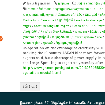
ថ្ងៃទី ២ ខែធ្នូ ឆ្នាំ២០១៣
ភ្នំពេញប៉ុស្តិ៍
សេដ្ឋកិច្ច និងពាណិជ្ជកម្ម
/
ថ
អាស៊ាន
/
តំបន់​អាស៊ាន
/
មជ្ឈមណ្ឌលអាស៊ានសម្រាប់ថាមពល
/
ASEAN 
ស្ថានស្រាវជ្រាវពាណិជ្ជកម្មកម្ពុជា
/
Chamber of
/
EdC
/
EDC grid
/
អគ្គិ
Electricity of Cambodia
/
តម្លៃលក់អគ្គិសនី
/
electricity shortage
/
supply
/
Great Mekong Sub-region
/
Heads of ASEAN Power Ut
ហ៊ីរ៉ូស្ស៊ី ស៊ូស៊ូគី
/
អុិត ប្រាំង
/
Keo Rottanak
/
ប្រទេសឡាវ
/
Ministry o
ញ​ថាមពល
/
កង្វះ​អគ្គិសនី
/
ការផ្គត់ផ្គង់ថាមពល
/
Power system
/
rice
/
Asian region
/
ប្រទេសថៃ
/
ខ្សែ​បណ្តាញ​បញ្ជូន​អគ្គិសនី​
Co-operation on the exchange of electricity will
making the 10-country ASEAN bloc move forward
experts said, but a shortage of power supply in 
challenge. Speaking to reporters yesterday after
http://www.phnompenhpost.com/2013052465820/Bu
operation-crucial.html
ទំព័រ 1 of 1
ខ្លឹមសារ​នៅ​ក្នុង​គេហទំព័រ និង​គ្រប់​ស្នា​ដៃ​ដើម​ដែល​ផលិត​ និង​បោះពុម្ព​ដោយ​ អង