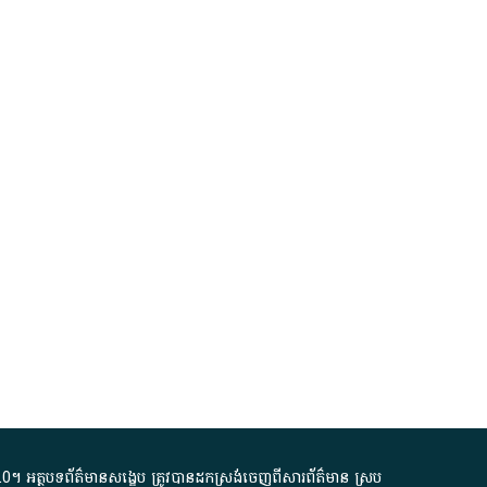
.0
។​ អត្ថបទ​ព័ត៌មាន​សង្ខេប​ ត្រូវ​បាន​ដកស្រង់​ចេញពី​សារព័ត៌មាន ស្រប