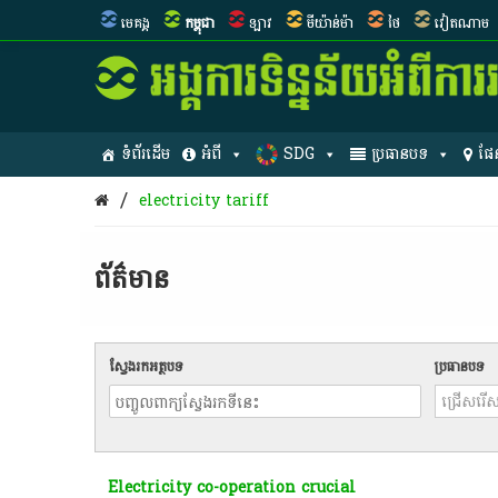
មេគង្គ
កម្ពុជា
ឡាវ
មីយ៉ាន់ម៉ា
ថៃ
វៀតណាម
ទំព័រដើម
អំពី
SDG
ប្រធានបទ
ផែ
/
electricity tariff
ព័ត៌មាន​
ស្វែងរកអត្ថបទ
ប្រធានបទ
Electricity co-operation crucial