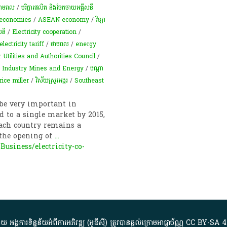
ាមពល
/
បរិក្ខារផលិត និងចែកចាយអគ្គីសនី
economies
/
ASEAN economy
/
វិទ្យា
សនី
/
Electricity cooperation
/
electricity tariff
/
ថាមពល
/
energy
ilities and Authorities Council
/
f Industry Mines and Energy
/
ប​ណ្តា​
rice miller
/
វិស័យស្រូវអង្ករ
/
Southeast
 be very important in
 to a single market by 2015,
each country remains a
 the opening of
...
siness/electricity-co-
្គការ​ទិន្នន័យ​អំពី​ការអភិវឌ្ឍ​​ (អូ​ឌី​ស៊ី)​ ត្រូវ​បាន​ផ្តល់​ក្រោម​អាជ្ញាប័ណ្ណ​
CC BY-SA 4