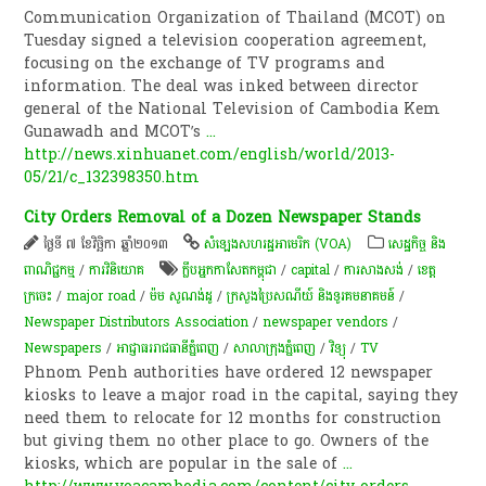
Communication Organization of Thailand (MCOT) on
Tuesday signed a television cooperation agreement,
focusing on the exchange of TV programs and
information. The deal was inked between director
general of the National Television of Cambodia Kem
Gunawadh and MCOT’s
...
http://news.xinhuanet.com/english/world/2013-
05/21/c_132398350.htm
City Orders Removal of a Dozen Newspaper Stands
ថ្ងៃទី ៧ ខែវិច្ឆិកា ឆ្នាំ២០១៣
សំឡេង​សហរដ្ឋ​អាមេរិក (VOA)
សេដ្ឋកិច្ច និង
ពាណិជ្ជកម្ម
/
ការវិនិយោគ
ក្លឹបអ្នកកាសែតកម្ពុជា
/
capital
/
ការសាងសង់
/
ខេត្ត
ក្រចេះ
/
major road
/
ម៉ម សូណង់ដូ
/
ក្រសួង​ប្រៃសណីយ៍ និងទូរគមនាគមន៍
/
Newspaper Distributors Association
/
newspaper vendors
/
Newspapers
/
អាជ្ញាធររាជធានីភ្នំពេញ
/
សាលាក្រុងភ្នំពេញ
/
វិទ្យុ
/
TV
Phnom Penh authorities have ordered 12 newspaper
kiosks to leave a major road in the capital, saying they
need them to relocate for 12 months for construction
but giving them no other place to go. Owners of the
kiosks, which are popular in the sale of
...