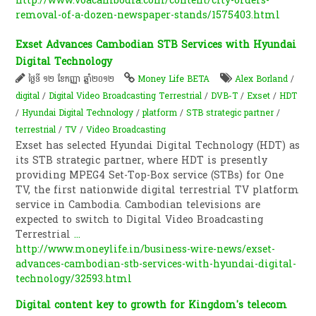
http://www.voacambodia.com/content/city-orders-
removal-of-a-dozen-newspaper-stands/1575403.html
Exset Advances Cambodian STB Services with Hyundai
Digital Technology
ថ្ងៃទី ១២ ខែកញ្ញា ឆ្នាំ២០១២
Money Life BETA
Alex Borland
/
digital
/
Digital Video Broadcasting Terrestrial
/
DVB-T
/
Exset
/
HDT
/
Hyundai Digital Technology
/
platform
/
STB strategic partner
/
terrestrial
/
TV
/
Video Broadcasting
Exset has selected Hyundai Digital Technology (HDT) as
its STB strategic partner, where HDT is presently
providing MPEG4 Set-Top-Box service (STBs) for One
TV, the first nationwide digital terrestrial TV platform
service in Cambodia. Cambodian televisions are
expected to switch to Digital Video Broadcasting
Terrestrial
...
http://www.moneylife.in/business-wire-news/exset-
advances-cambodian-stb-services-with-hyundai-digital-
technology/32593.html
Digital content key to growth for Kingdom's telecom