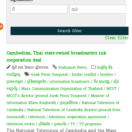
Clear filter
Cambodian, Thai state-owned broadcasters ink
cooperation deal
ថ្ងៃទី ២៣ ខែតុលា ឆ្នាំ២០១៣
Xinhuanet News
សេដ្ឋកិច្ច និង
ពាណិជ្ជកម្ម
Anek Perm Vongsent
/
border conflict
/
borders
/
ប្រទេសកម្ពុជា
/
ព្រំដែនកម្ពុជាថៃ
/
information broadcasts
/
កឹម គុណវឌ្ឍ
/
ខៀវ
កាញារីទ្ធ
/
Mass Communication Organization of Thailand
/
MCOT
/
MCOT's director general Anek Perm Vongsent
/
Minister of
Information Khieu Kanharith
/
ក្រសួងព័ត៌មាន
/
National Television of
Cambodia
/
National Television of Cambodia director general Kem
Gunawadh
/
television
/
television cooperation agreement
/
television sector
/
ព្រំដែនថៃ
/
ប្រទេសថៃ
/
TV
/
TV programs
The National Television of Cambodia and the Mass