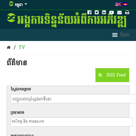
កម្ពុជា
/
TV
ព័ត៌មាន​
RSS Feed
ស្វែងរកអត្ថបទ
ប្រធានបទ
ចន្លោះពេលវេលា