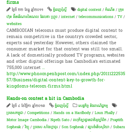
firms
ថ្ងៃទី ២២ ខែធ្នូ ឆ្នាំ២០១១
ភ្នំពេញប៉ុស្តិ៍
digital content
/
កំណើន​
/
ក្រុម
ហ៊ុន អ៊ីនធើណាសិនណល ដែលតា​ ហ្គ្រុប
/
internet
/
telecommunications
/
TV
/
websites
CAMBODIAN telecoms must produce digital content to
remain competitive in the country’s crowded sector,
experts said yesterday. However, others claimed the
consumer market for that content was still too small.
A lack of domestically produced TV programs, websites
and other digital offerings has Cambodia’s estimated
755,000 internet
...
http://www.phnompenhpost.com/index.php/20111222535
57/Business/digital-content-key-to-growth-for-
kingdoms-telecom-firms.html
Hands-on contest a hit in Cambodia
ថ្ងៃទី ៤ ខែវិច្ឆិកា ឆ្នាំ២០១៣
ភ្នំពេញប៉ុស្តិ៍
សេដ្ឋកិច្ច និងពាណិជ្ជកម្ម
ប្រទេសកម្ពុជា
/
Competitions
/
Hands on a Hardbody
/
Loun Phally
/
Motor Image Cambodia
/
Ngeth Sato
/
ពហុកីឡាដ្ឋានជាតិអូឡាំពិក
/
Praptith
Sopheak
/
វិទ្យុ
/
ប្រទេស សាំងហ្គាពួរ
/
Son Sopheak
/
ផ្សារទំនើបសូរិយា
/
Subaru