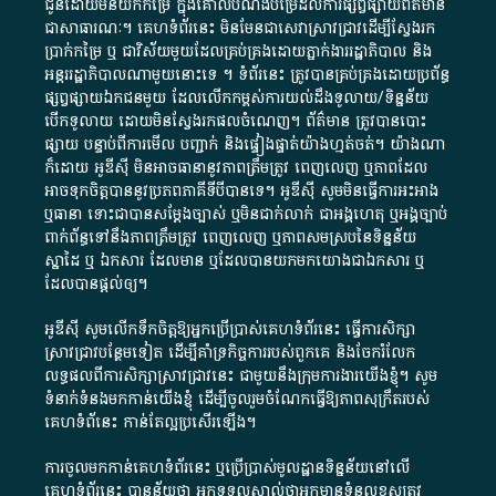
ជូន​ដោយ​មិន​យក​កម្រៃ​ ក្នុង​គោលបំណង​បម្រើ​ដល់ការ​ផ្សព្វផ្សាយ​ព័ត៌មាន​
ជា​សាធារណៈ​។​ គេហទំព័រ​នេះ​ មិនមែន​ជា​សេវា​ស្រាវជ្រាវ​ដើម្បី​ស្វែងរក
ប្រាក់​កម្រៃ​ ឬ​ ជា​វិស័យ​មួយ​ដែល​គ្រប់គ្រង​ដោយ​ភ្នាក់ងារ​រដ្ឋាភិបាល​ និង ​
អន្តររដ្ឋាភិបាល​ណាមួយ​នោះ​ទេ ​។​ ទំព័រ​នេះ​ ត្រូវ​បាន​គ្រប់គ្រង​ដោយ​ប្រព័ន្ធ​
ផ្សព្វផ្សាយ​ឯកជន​មួយ​ ដែល​លើកកម្ពស់​ការ​យល់​ដឹង​ទូលាយ​/​ទិន្នន័យ​
បើក​ទូលាយ​ ដោយ​មិនស្វែង​រក​ផល​ចំណេញ​។​ ព័ត៌មាន​ ត្រូវ​បាន​បោះ
ផ្សាយ​ បន្ទាប់​ពី​ការ​មើល​ បញ្ជាក់​ និង​ផ្ទៀងផ្ទាត់​យ៉ាង​ហ្មត់ចត់​។​ យ៉ាងណា​
ក៏​ដោយ​ អូ​ឌី​ស៊ី​ មិន​អាច​ធានា​នូវ​ភាព​ត្រឹមត្រូវ​ ពេញលេញ​ ឬ​ភាព​ដែល​
អាច​ទុកចិត្ត​បាននូវ​ប្រភព​ភាគី​ទី​បី​បាន​ទេ​។​ អូ​ឌី​ស៊ី​ សូម​មិន​ធ្វើការ​អះអាង​
ឬ​ធានា​ ទោះជា​បាន​សម្តែង​ច្បាស់​ ឬ​មិន​ជាក់លាក់​ ជា​អង្គហេតុ​ ឬ​អង្គច្បាប់​
ពាក់ព័ន្ធ​ទៅ​នឹង​ភាព​ត្រឹមត្រូវ​ ពេញលេញ​ ឬ​ភាព​សម​ស្រប​នៃ​ទិន្នន័យ​
ស្នាដៃ​ ឬ​ ឯកសារ​ ដែល​មាន​ ឬ​ដែល​បាន​យក​មក​យោង​ជា​ឯកសារ​ ឬ​
ដែល​បាន​ផ្តល់​ឲ្យ​។
អូឌីស៊ី សូមលើកទឹកចិត្តឱ្យអ្នកប្រើប្រាស់គេហទំព័រនេះ ធ្វើការសិក្សា
ស្រាវជ្រាវបន្ថែមទៀត ដើម្បីគាំទ្រកិច្ចការ​របស់ពួកគេ និងចែករំលែក
លទ្ធផលពីការសិក្សាស្រាវជ្រាវនេះ ជាមួយនឹងក្រុមការងារយើងខ្ញុំ។ សូម
ទំនាក់ទំនងមកកាន់យើងខ្ញុំ
ដើម្បីចូលរួមចំណែកធ្វើឱ្យភាពសុក្រឹតរបស់
គេហទំព័នេះ កាន់តែល្អប្រសើរឡើង។
ការចូលមកកាន់គេហទំព័រនេះ ឬប្រើប្រាស់មូលដ្ឋានទិន្នន័យនៅលើ
គេហទំព័រនេះ បានន័យថា អ្នកទទួលស្គាល់ថាអ្នកមានទំនួលខុសត្រូវ