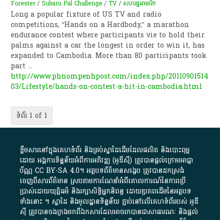
Forester
/
Subaru Pal Challenge
/
TV
/
សហរដ្ឋអាមេរិក
Long a popular fixture of US TV and radio
competitions, “Hands on a Hardbody,” a marathon
endurance contest where participants vie to hold their
palms against a car the longest in order to win it, has
expanded to Cambodia. More than 80 participants took
part
...
http://www.phnompenhpost.com/index.php/20110901514
03/Lifestyle/hands-on-contest-a-hit-in-cambodia.html
ទំព័រ 1 of 1
ខ្លឹមសារ​នៅ​ក្នុង​គេហទំព័រ និង​គ្រប់​ស្នា​ដៃ​ដើម​ដែល​ផលិត​ និង​បោះពុម្ព​
ដោយ​ អង្គការ​ទិន្នន័យ​អំពី​ការអភិវឌ្ឍ​​ (អូ​ឌី​ស៊ី)​ ត្រូវ​បាន​ផ្តល់​ក្រោម​អាជ្ញា
ប័ណ្ណ​
CC BY-SA 4.0
។​ អត្ថបទ​ព័ត៌មាន​សង្ខេប​ ត្រូវ​បាន​ដកស្រង់​
ចេញពី​សារព័ត៌មាន ស្របតាមការ​ណែនាំ​អំពី​គោលការណ៍​នៃ​ការ​ប្រើ
ប្រាស់​ដោយ​យុត្តិធម៌​ និង​រក្សាសិទ្ធិអ្នកនិពន្ធ ដោយ​ប្រភពដើម​នៃ​​អត្ថបទ
ទាំង​នោះ​ ។​ ស្នាដៃ​ និង​មូលដ្ឋាន​ទិន្នន័យ ​ភ្ជាប់​នៅ​លើ​គេហទំព័រ​របស់​ អូ​ឌី​
ស៊ី​ ត្រូវ​បាន​ចងក្រង​មក​ពី​ឯកសារ​ដែល​អាច​រក​បានជា​សាធារណៈ​ និង​ផ្តល់​