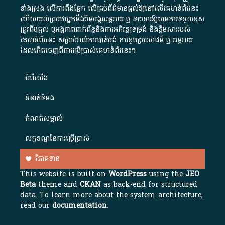
ទាំងស្រុង លើការពឹងផ្អែក លើគ្រប់ព័ត៌មានផ្តល់ឱ្យនៅលើគេហទំព័រនេះ
ហើយយល់ព្រមថាអ្នកនឹងមិនបង្ករអន្តរាយ ឬ ទាមទារ​ឱ្យមានការទទួលខុស​
ត្រូវពីបុគ្គល ឬអង្គភាពពាក់ព័ន្ធនឹងការអភិវឌ្ឍទម្រង់ និងខ្លឹមសាររបស់
គេហទំព័រនេះ សម្រាប់រាល់ការបាត់បង់ ការខូចប្រយោជន៍ ឬ អន្តរាយ
ដែលកើតចេញពីការប្រើប្រាស់គេហទំព័រនេះ។
អំពី​យើង​
ទំនាក់ទំនង
កំណត់សម្គាល់
លក្ខខណ្ឌនៃការប្រើប្រាស់
វិភាគទាន
This website is built on
WordPress
using the
JEO
Beta
theme and
CKAN
as back-end for structured
data. To learn more about the system architecture,
read our
documentation
.