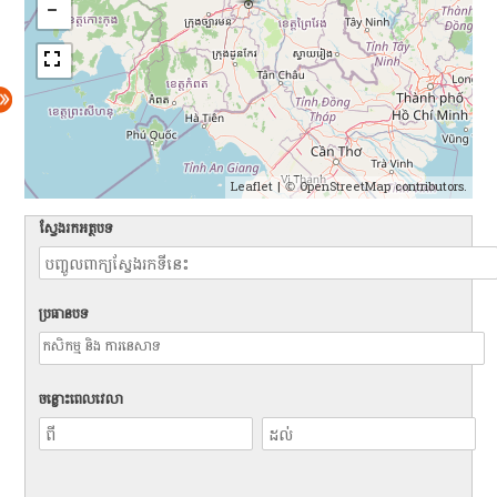
Leaflet
| ©
OpenStreetMap
contributors.
ស្វែងរកអត្ថបទ
ប្រធានបទ
ចន្លោះពេលវេលា