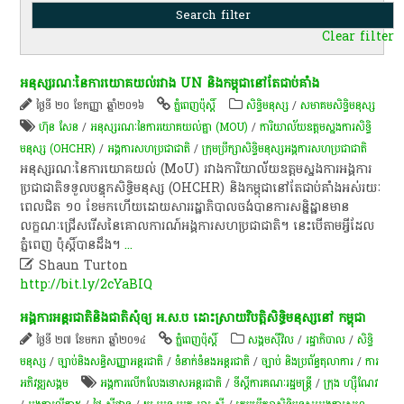
Clear filter
អនុស្សរណៈ​នៃ​ការ​យោគយល់​រវាង UN និង​កម្ពុជា​នៅ​តែ​ជាប់​គាំង
ថ្ងៃទី ២០ ខែកញ្ញា ឆ្នាំ២០១៦
ភ្នំពេញប៉ុស្តិ៍
សិទ្ធិមនុស្ស
/
សមាគមសិទ្ធិមនុស្ស
ហ៊ុន សែន
/
អនុស្សរណៈនៃការយោគយល់គ្នា (MOU)
/
ការិយាល័យឧត្តមស្នងការសិទ្ធិ
មនុស្ស (OHCHR)
/
អង្គការសហប្រជាជាតិ
/
ក្រុម​ប្រឹក្សា​សិទ្ធិ​មនុស្ស​អង្គការ​សហ​ប្រជាជាតិ
អនុស្សរណៈនៃការយោគយល់ (MoU) រវាងការិយាល័យឧត្តមស្នងការអង្គការ
ប្រជាជាតិទទួលបន្ទុកសិទ្ធិមនុស្ស (OHCHR) និងកម្ពុជានៅតែជាប់គាំងអស់រយៈ
ពេលជិត ១០ ខែមកហើយដោយសាររដ្ឋាភិបាលចង់បានការសន្និដ្ឋានមាន
លក្ខណៈជ្រើសរើសនៃគោលការណ៍អង្គការសហប្រជាជាតិ។ នេះបើតាមអ្វីដែល
ភ្នំពេញ ប៉ុស្តិ៍បានដឹង។
...

Shaun Turton
http://bit.ly/2cYaBIQ
អង្គការ​អន្តរជាតិ​និង​ជាតិ​សុំ​ឲ្យ​ អ​.​ស​.​ប​ ដោះស្រាយ​វិបត្តិ​សិទ្ធិ​មនុស្ស​នៅ​ កម្ពុជា​
ថ្ងៃទី ២៧ ខែមករា ឆ្នាំ២០១៤
ភ្នំពេញប៉ុស្តិ៍
សង្គមស៊ីវិល
/
រដ្ឋាភិបាល
/
សិទ្ធិ
មនុស្ស
/
ច្បាប់និងសន្ធិសញ្ញាអន្តរជាតិ
/
ទំនាក់ទំនងអន្តរជាតិ
/
ច្បាប់ និងប្រព័ន្ធតុលាការ
/
ការ​
អភិវឌ្ឍ​សង្គម
អង្គការ​លើក​លែង​ទោស​អន្តរជាតិ
/
ទីស្តីការគណៈរដ្ឋមន្រ្តី
/
ក្រុង ហ្ស៊ឺណែវ