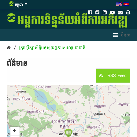
កម្ពុជា
/
ក្រុម​ប្រឹក្សា​សិទ្ធិ​មនុស្ស​អង្គការ​សហ​ប្រជាជាតិ
ព័ត៌មាន​
RSS Feed