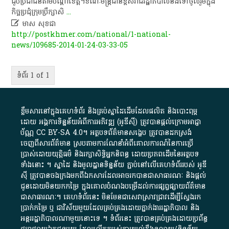
ជួប​ប្រជាជន​តាម​បណ្តា​ខេត្ត​។​ ​ខណៈ​មន្ត្រីជាន់ខ្ពស់​រាជរដ្ឋាភិបាល​នឹង​ទៅ​ចូលរួម​ក្នុង​
កិច្ចប្រជុំ​ក្រុមប្រឹក្សា​សិ
...

មាស សុខជា
http://postkhmer.com/national/1-national-
news/109685-2014-01-24-03-33-05
ទំព័រ 1 of 1
ខ្លឹមសារ​នៅ​ក្នុង​គេហទំព័រ និង​គ្រប់​ស្នា​ដៃ​ដើម​ដែល​ផលិត​ និង​បោះពុម្ព​
ដោយ​ អង្គការ​ទិន្នន័យ​អំពី​ការអភិវឌ្ឍ​​ (អូ​ឌី​ស៊ី)​ ត្រូវ​បាន​ផ្តល់​ក្រោម​អាជ្ញា
ប័ណ្ណ​
CC BY-SA 4.0
។​ អត្ថបទ​ព័ត៌មាន​សង្ខេប​ ត្រូវ​បាន​ដកស្រង់​
ចេញពី​សារព័ត៌មាន ស្របតាមការ​ណែនាំ​អំពី​គោលការណ៍​នៃ​ការ​ប្រើ
ប្រាស់​ដោយ​យុត្តិធម៌​ និង​រក្សាសិទ្ធិអ្នកនិពន្ធ ដោយ​ប្រភពដើម​នៃ​​អត្ថបទ
ទាំង​នោះ​ ។​ ស្នាដៃ​ និង​មូលដ្ឋាន​ទិន្នន័យ ​ភ្ជាប់​នៅ​លើ​គេហទំព័រ​របស់​ អូ​ឌី​
ស៊ី​ ត្រូវ​បាន​ចងក្រង​មក​ពី​ឯកសារ​ដែល​អាច​រក​បានជា​សាធារណៈ​ និង​ផ្តល់​
ជូន​ដោយ​មិន​យក​កម្រៃ​ ក្នុង​គោលបំណង​បម្រើ​ដល់ការ​ផ្សព្វផ្សាយ​ព័ត៌មាន​
ជា​សាធារណៈ​។​ គេហទំព័រ​នេះ​ មិនមែន​ជា​សេវា​ស្រាវជ្រាវ​ដើម្បី​ស្វែងរក
ប្រាក់​កម្រៃ​ ឬ​ ជា​វិស័យ​មួយ​ដែល​គ្រប់គ្រង​ដោយ​ភ្នាក់ងារ​រដ្ឋាភិបាល​ និង ​
អន្តររដ្ឋាភិបាល​ណាមួយ​នោះ​ទេ ​។​ ទំព័រ​នេះ​ ត្រូវ​បាន​គ្រប់គ្រង​ដោយ​ប្រព័ន្ធ​