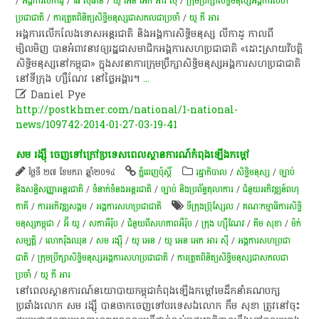
/
អង្គការលីកាដូ
/
ផៃ ស៊ីផាន
/
យូ អេន អេក អារ ស៊ី
/
ក្រុម​ប្រឹក្សា​សិទ្ធិ​មនុស្ស​អង្គការ​សហ​
ប្រជាជាតិ
/
ការ​ត្រួត​ពិនិត្យ​សិទ្ធិ​មនុស្ស​ជា​សកល​ជា​ប្រចាំ
/
យូ ភី អារ
អង្គការ​លើកលែងទោស​អន្តរជាតិ​ និង​អង្គការ​សិ​ទិ្ធ​មនុស្ស​ លី​កាដូ​ កាលពី​
ម្សិលមិញ​ បាន​អំពាវនាវ​ឲ្យ​រដ្ឋ​ជា​សមាជិក​អង្គការសហប្រជាជាតិ​ «​ដោះស្រាយ​វិ​ប​តិ្ត​
សិ​ទិ្ធ​មនុស្ស​នៅ​កម្ពុជា​»​ ក្នុង​សវនាការ​ក្រុមប្រឹក្សា​សិ​ទិ្ធ​មនុស្ស​អង្គការសហប្រជាជាតិ​
នៅ​ទីក្រុង​ ហ្សឺ​ណែវ​ នៅ​ថ្ងៃ​អង្គារ​។
...

Daniel Pye
http://postkhmer.com/national/1-national-
news/109742-2014-01-27-03-19-41
សម​ រ​ង្ស៊ី​ ចេញ​ទៅ​ក្រៅប្រទេស​ពេល​ស្ថានការណ៍​កំពុង​ឡើងក​ម្តៅ​
ថ្ងៃទី ២៧ ខែមករា ឆ្នាំ២០១៤
ភ្នំពេញប៉ុស្តិ៍
រដ្ឋាភិបាល
/
សិទ្ធិមនុស្ស
/
ច្បាប់
និងសន្ធិសញ្ញាអន្តរជាតិ
/
ទំនាក់ទំនងអន្តរជាតិ
/
ច្បាប់ និងប្រព័ន្ធតុលាការ
/
ជំនួយអភិវឌ្ឍន៍ពហុ
ភាគី
/
ការ​អភិវឌ្ឍ​សង្គម
/
អង្គការសហប្រជាជាតិ
ទីក្រុង​ប៊្រុស្សែល
/
គណៈកម្មាធិការសិទ្ធិ
មនុស្សកម្ពុជា
/
អ៊ី យូ
/
សភាអឺរ៉ុប
/
ជំនួយពីសហភាពអឺរ៉ុប
/
ក្រុង ហ្ស៊ឺណែវ
/
គឹម សុខា
/
ម៉ក់
សម្បតិ្ត
/
លោករ៉ុងឈុន
/
សម រង្ស៊ី
/
យូ អេន
/
យូ អេន អេក អារ ស៊ី
/
អង្គការសហប្រជា
ជាតិ
/
ក្រុម​ប្រឹក្សា​សិទ្ធិ​មនុស្ស​អង្គការ​សហ​ប្រជាជាតិ
/
ការ​ត្រួត​ពិនិត្យ​សិទ្ធិ​មនុស្ស​ជា​សកល​ជា​
ប្រចាំ
/
យូ ភី អារ
​នៅ​ពេល​ស្ថានការណ៍​នយោបាយ​កម្ពុជា​កំពុង​ឡើងក​ម្តៅ​មេដឹកនាំ​គណបក្ស​
ប្រឆាំង​លោក​ សម​ រ​ង្ស៊ី​ បាន​ចាកចេញ​ទៅ​បរទេស​ឯ​លោក​ កឹ​ម​ សុខា​ ត្រូវ​នៅ​ចុះ​