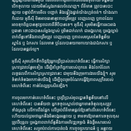
ផ្សព្វផ្សាយ​ឯកជន​មួយ​ ដែល​លើកកម្ពស់​ការ​យល់​ដឹង​ទូលាយ​/​ទិន្នន័យ​
បើក​ទូលាយ​ ដោយ​មិនស្វែង​រក​ផល​ចំណេញ​។​ ព័ត៌មាន​ ត្រូវ​បាន​បោះ
ផ្សាយ​ បន្ទាប់​ពី​ការ​មើល​ បញ្ជាក់​ និង​ផ្ទៀងផ្ទាត់​យ៉ាង​ហ្មត់ចត់​។​ យ៉ាងណា​
ក៏​ដោយ​ អូ​ឌី​ស៊ី​ មិន​អាច​ធានា​នូវ​ភាព​ត្រឹមត្រូវ​ ពេញលេញ​ ឬ​ភាព​ដែល​
អាច​ទុកចិត្ត​បាននូវ​ប្រភព​ភាគី​ទី​បី​បាន​ទេ​។​ អូ​ឌី​ស៊ី​ សូម​មិន​ធ្វើការ​អះអាង​
ឬ​ធានា​ ទោះជា​បាន​សម្តែង​ច្បាស់​ ឬ​មិន​ជាក់លាក់​ ជា​អង្គហេតុ​ ឬ​អង្គច្បាប់​
ពាក់ព័ន្ធ​ទៅ​នឹង​ភាព​ត្រឹមត្រូវ​ ពេញលេញ​ ឬ​ភាព​សម​ស្រប​នៃ​ទិន្នន័យ​
ស្នាដៃ​ ឬ​ ឯកសារ​ ដែល​មាន​ ឬ​ដែល​បាន​យក​មក​យោង​ជា​ឯកសារ​ ឬ​
ដែល​បាន​ផ្តល់​ឲ្យ​។
អូឌីស៊ី សូមលើកទឹកចិត្តឱ្យអ្នកប្រើប្រាស់គេហទំព័រនេះ ធ្វើការសិក្សា
ស្រាវជ្រាវបន្ថែមទៀត ដើម្បីគាំទ្រកិច្ចការ​របស់ពួកគេ និងចែករំលែក
លទ្ធផលពីការសិក្សាស្រាវជ្រាវនេះ ជាមួយនឹងក្រុមការងារយើងខ្ញុំ។ សូម
ទំនាក់ទំនងមកកាន់យើងខ្ញុំ
ដើម្បីចូលរួមចំណែកធ្វើឱ្យភាពសុក្រឹតរបស់
គេហទំព័នេះ កាន់តែល្អប្រសើរឡើង។
ការចូលមកកាន់គេហទំព័រនេះ ឬប្រើប្រាស់មូលដ្ឋានទិន្នន័យនៅលើ
គេហទំព័រនេះ បានន័យថា អ្នកទទួលស្គាល់ថាអ្នកមានទំនួលខុសត្រូវ
ទាំងស្រុង លើការពឹងផ្អែក លើគ្រប់ព័ត៌មានផ្តល់ឱ្យនៅលើគេហទំព័រនេះ
ហើយយល់ព្រមថាអ្នកនឹងមិនបង្ករអន្តរាយ ឬ ទាមទារ​ឱ្យមានការទទួលខុស​
ត្រូវពីបុគ្គល ឬអង្គភាពពាក់ព័ន្ធនឹងការអភិវឌ្ឍទម្រង់ និងខ្លឹមសាររបស់
គេហទំព័រនេះ សម្រាប់រាល់ការបាត់បង់ ការខូចប្រយោជន៍ ឬ អន្តរាយ