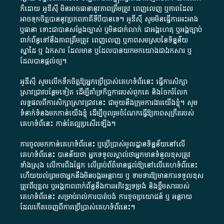
ក៏​ដោយ​ អូ​ឌី​ស៊ី​ មិន​អាច​ធានា​នូវ​ភាព​ត្រឹមត្រូវ​ ពេញលេញ​ ឬ​ភាព​ដែល​
អាច​ទុកចិត្ត​បាននូវ​ប្រភព​ភាគី​ទី​បី​បាន​ទេ​។​ អូ​ឌី​ស៊ី​ សូម​មិន​ធ្វើការ​អះអាង​
ឬ​ធានា​ ទោះជា​បាន​សម្តែង​ច្បាស់​ ឬ​មិន​ជាក់លាក់​ ជា​អង្គហេតុ​ ឬ​អង្គច្បាប់​
ពាក់ព័ន្ធ​ទៅ​នឹង​ភាព​ត្រឹមត្រូវ​ ពេញលេញ​ ឬ​ភាព​សម​ស្រប​នៃ​ទិន្នន័យ​
ស្នាដៃ​ ឬ​ ឯកសារ​ ដែល​មាន​ ឬ​ដែល​បាន​យក​មក​យោង​ជា​ឯកសារ​ ឬ​
ដែល​បាន​ផ្តល់​ឲ្យ​។
អូឌីស៊ី សូមលើកទឹកចិត្តឱ្យអ្នកប្រើប្រាស់គេហទំព័រនេះ ធ្វើការសិក្សា
ស្រាវជ្រាវបន្ថែមទៀត ដើម្បីគាំទ្រកិច្ចការ​របស់ពួកគេ និងចែករំលែក
លទ្ធផលពីការសិក្សាស្រាវជ្រាវនេះ ជាមួយនឹងក្រុមការងារយើងខ្ញុំ។ សូម
ទំនាក់ទំនងមកកាន់យើងខ្ញុំ
ដើម្បីចូលរួមចំណែកធ្វើឱ្យភាពសុក្រឹតរបស់
គេហទំព័នេះ កាន់តែល្អប្រសើរឡើង។
ការចូលមកកាន់គេហទំព័រនេះ ឬប្រើប្រាស់មូលដ្ឋានទិន្នន័យនៅលើ
គេហទំព័រនេះ បានន័យថា អ្នកទទួលស្គាល់ថាអ្នកមានទំនួលខុសត្រូវ
ទាំងស្រុង លើការពឹងផ្អែក លើគ្រប់ព័ត៌មានផ្តល់ឱ្យនៅលើគេហទំព័រនេះ
ហើយយល់ព្រមថាអ្នកនឹងមិនបង្ករអន្តរាយ ឬ ទាមទារ​ឱ្យមានការទទួលខុស​
ត្រូវពីបុគ្គល ឬអង្គភាពពាក់ព័ន្ធនឹងការអភិវឌ្ឍទម្រង់ និងខ្លឹមសាររបស់
គេហទំព័រនេះ សម្រាប់រាល់ការបាត់បង់ ការខូចប្រយោជន៍ ឬ អន្តរាយ
ដែលកើតចេញពីការប្រើប្រាស់គេហទំព័រនេះ។