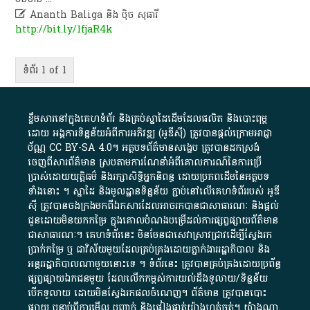

Ananth Baliga និង ប៉ិច សុធារី
http://bit.ly/1fjaR4k
ទំព័រ 1 of 1
ខ្លឹមសារ​នៅ​ក្នុង​គេហទំព័រ និង​គ្រប់​ស្នា​ដៃ​ដើម​ដែល​ផលិត​ និង​បោះពុម្ព​
ដោយ​ អង្គការ​ទិន្នន័យ​អំពី​ការអភិវឌ្ឍ​​ (អូ​ឌី​ស៊ី)​ ត្រូវ​បាន​ផ្តល់​ក្រោម​អាជ្ញា
ប័ណ្ណ​
CC BY-SA 4.0
។​ អត្ថបទ​ព័ត៌មាន​សង្ខេប​ ត្រូវ​បាន​ដកស្រង់​
ចេញពី​សារព័ត៌មាន ស្របតាមការ​ណែនាំ​អំពី​គោលការណ៍​នៃ​ការ​ប្រើ
ប្រាស់​ដោយ​យុត្តិធម៌​ និង​រក្សាសិទ្ធិអ្នកនិពន្ធ ដោយ​ប្រភពដើម​នៃ​​អត្ថបទ
ទាំង​នោះ​ ។​ ស្នាដៃ​ និង​មូលដ្ឋាន​ទិន្នន័យ ​ភ្ជាប់​នៅ​លើ​គេហទំព័រ​របស់​ អូ​ឌី​
ស៊ី​ ត្រូវ​បាន​ចងក្រង​មក​ពី​ឯកសារ​ដែល​អាច​រក​បានជា​សាធារណៈ​ និង​ផ្តល់​
ជូន​ដោយ​មិន​យក​កម្រៃ​ ក្នុង​គោលបំណង​បម្រើ​ដល់ការ​ផ្សព្វផ្សាយ​ព័ត៌មាន​
ជា​សាធារណៈ​។​ គេហទំព័រ​នេះ​ មិនមែន​ជា​សេវា​ស្រាវជ្រាវ​ដើម្បី​ស្វែងរក
ប្រាក់​កម្រៃ​ ឬ​ ជា​វិស័យ​មួយ​ដែល​គ្រប់គ្រង​ដោយ​ភ្នាក់ងារ​រដ្ឋាភិបាល​ និង ​
អន្តររដ្ឋាភិបាល​ណាមួយ​នោះ​ទេ ​។​ ទំព័រ​នេះ​ ត្រូវ​បាន​គ្រប់គ្រង​ដោយ​ប្រព័ន្ធ​
ផ្សព្វផ្សាយ​ឯកជន​មួយ​ ដែល​លើកកម្ពស់​ការ​យល់​ដឹង​ទូលាយ​/​ទិន្នន័យ​
បើក​ទូលាយ​ ដោយ​មិនស្វែង​រក​ផល​ចំណេញ​។​ ព័ត៌មាន​ ត្រូវ​បាន​បោះ
ផ្សាយ​ បន្ទាប់​ពី​ការ​មើល​ បញ្ជាក់​ និង​ផ្ទៀងផ្ទាត់​យ៉ាង​ហ្មត់ចត់​។​ យ៉ាងណា​