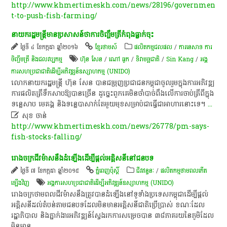
http://www.khmertimeskh.com/news/28196/governmen
t-to-push-fish-farming/
នាយករដ្ឋមន្ត្រីមានប្រសាសន៍ថាការចិញ្ចឹមត្រីកំពុងធ្លាក់ចុះ
ថ្ងៃទី ៤ ខែកក្កដា ឆ្នាំ២០១៦
ខ្មែរថាមស៍
ផលិតកម្មជលផល
/
ការនេសាទ ការ
ចិញ្ចឹមត្រី និងជលវប្បកម្ម
ហ៊ុន សែន
/
ណៅ ធួក
/
ទិវា​មច្ឆជាតិ​
/
Sin Kang
/
អង្គ
ការសហប្រជាជាតិដើម្បីអភិវឌ្ឍន៍ឧស្សាហកម្ម (UNIDO)
លោកនាយករដ្ឋមន្ត្រី ហ៊ុន សែន បានជម្រុញប្រជាជនកម្ពុជាចូលរួមក្នុងការអភិវឌ្ឍ
ការផលិតត្រីទឹកសាបឱ្យបានច្រើន ដូច្នេះពួកគេមិនចាំបាច់ពឹងលើការចាប់ត្រីពីក្នុង
ទន្លេសាប មេគង្គ និងទន្លេបាសាក់តែមួយមុខសម្រាប់ជាធ្វើជាអាហារនោះទេ។
...

សុខ ចាន់
http://www.khmertimeskh.com/news/26778/pm-says-
fish-stocks-falling/
រោងចក្រ​ជីវម៉ាស​នឹង​ដំឡើង​ដើម្បី​ផ្តល់​អគ្គិសនី​នៅ​ជនបទ
ថ្ងៃទី ៧ ខែកក្កដា ឆ្នាំ២០១៥
ភ្នំពេញប៉ុស្តិ៍
ជីវ​ឥន្ធនៈ
/
ផលិតកម្មថាមពលកើត
ឡើងវិញ
អង្គការសហប្រជាជាតិដើម្បីអភិវឌ្ឍន៍ឧស្សាហកម្ម (UNIDO)
រោង​ចក្រ​ថាម​ពល​ជីវម៉ាស​នឹង​ត្រូវ​បាន​ដំឡើង​នៅ​ទូទាំង​ប្រទេស​កម្ពុជា​ដើម្បី​ផ្ដល់​
អគ្គិសនី​ដល់​តំបន់​តាម​ជន​បទ​ដែល​មិន​មាន​អគ្គិសនី​ជាតិ​ប្រើប្រាស់ ​ខណៈ​ដែល​
រដ្ឋាភិបាល​ និង​ភ្នាក់​ងារ​អភិវឌ្ឍន៍​ស្វែងរក​ការ​សម្រេច​បាន ៣៨​ភាគ​រយ​នៃ​ភូមិ​ដែល​
មិន​មាន
...