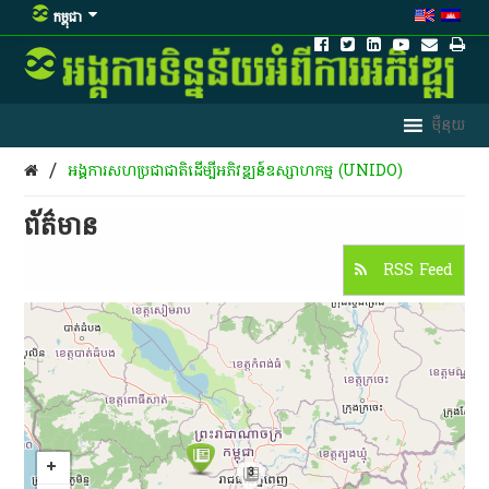
កម្ពុជា
/
អង្គការសហប្រជាជាតិដើម្បីអភិវឌ្ឍន៍ឧស្សាហកម្ម (UNIDO)
ព័ត៌មាន​
RSS Feed
3