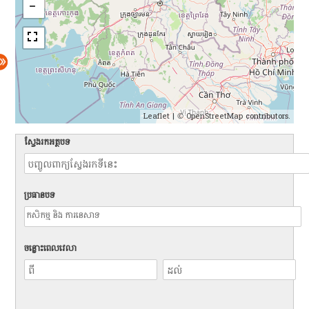
Leaflet
| ©
OpenStreetMap
contributors.
ស្វែងរកអត្ថបទ
ប្រធានបទ
ចន្លោះពេលវេលា