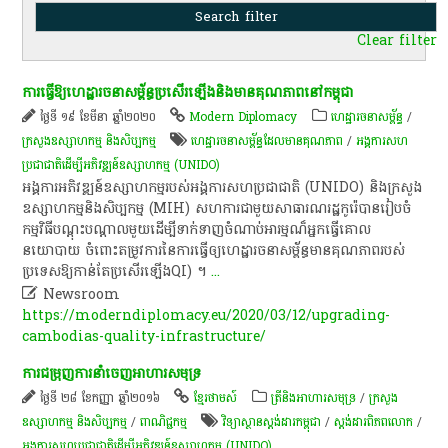
Clear filter
ការធ្វើឱ្យហេដ្ឋារចនាសម្ព័ន្ធប្រសើរឡើងនិងមានគុណភាពនៅកម្ពុជា
ថ្ងៃទី ១៩ ខែមីនា ឆ្នាំ២០២០
Modern Diplomacy
ហេដ្ឋារចនាសម្ព័ន្ធ
/
ក្រសួងឧស្សាហកម្ម និងសិប្បកម្ម
ហេដ្ឋារចនាសម្ព័ន្ធដែលមានគុណភាព
/
អង្គការសហ
ប្រជាជាតិដើម្បីអភិវឌ្ឍន៍ឧស្សាហកម្ម (UNIDO)
អង្គការអភិវឌ្ឍន៍ឧស្សាហកម្មរបស់អង្គការសហប្រជាជាតិ (UNIDO) និងក្រសួង
ឧស្សាហកម្មនិងសិប្បកម្ម (MIH) សហការជាមួយសាធារណរដ្ឋកូរ៉េបានរៀបចំ
កម្មវិធីបណ្តុះបណ្តាលមួយដើម្បីទាក់ទាញចំណាប់អារម្មណ៏អ្នកធ្វើគោល
នយោបាយ ចំពោះតម្រូវការនៃការធ្វើឲ្យហេដ្ឋារចនាសម្ព័ន្ធមានគុណភាពរបស់
ប្រទេសឱ្យកាន់តែប្រសើរឡើងQI) ។
...

Newsroom
https://moderndiplomacy.eu/2020/03/12/upgrading-
cambodias-quality-infrastructure/
ការជម្រុញការនាំចេញអាហារសមុទ្រ
ថ្ងៃទី ២៨ ខែកញ្ញា ឆ្នាំ២០១៦
ខ្មែរថាមស៍
​ត្រី​និង​អាហារ​សមុទ្រ​
/
ក្រសួង
ឧស្សាហកម្ម និងសិប្បកម្ម
/
ពាណិជ្ជកម្ម
វិទ្យាស្ថាន​ស្ដង់ដារ​កម្ពុជា​
/
ស្តង់ដារ​​ពិភពលោក
/
អង្គការសហប្រជាជាតិដើម្បីអភិវឌ្ឍន៍ឧស្សាហកម្ម (UNIDO)