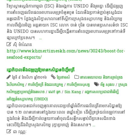
វិទ្យាស្ថានស្តង់ការកម្ពុជា (ISC) និងអង្គការ UNIDO នឹងរួមគ្នា ដើម្បីជម្រុញ
ការនាំចេញផលិតផលអាហារសមុទ្រចំនួនបួន ដែលនឹងប្រកាន់ភ្ជាប់នូវស្តង់ដារ
អន្តរជាតិ។ ថ្លែងក្នុងសិក្ខាសាលានៅទីស្តីការក្រសួងឧស្សាហកម្ម និងសិប្បកម្ម
កាលពីម្សិលមិញ អគ្គនាយក ISC លោក ចាន់ បូរិន បានមានប្រសាសន៍ថា ISC
និង UNIDO បានសហការគ្នាដើម្បីបង្កើនការនាំចេញអាហារសមុទ្រទៅកាន់ទី
ផ្សារក្រៅប្រទេស។
...

ស៊ុំ ម៉ាណែត
http://www.khmertimeskh.com/news/30243/boost-for-
seafood-exports/
រដ្ឋាភិបាលនឹងជម្រុញឱ្យមានកសិដ្ឋានចិញ្ចឹមត្រី
ថ្ងៃទី ៩ ខែសីហា ឆ្នាំ២០១៦
ខ្មែរថាមស៍
គោលនយោបាយ និងការគ្រប់គ្រង
វិស័យកសិកម្ម
/
ការចិញ្ចឹមត្រី និងជលវប្បកម្ម
/
​ការចិញ្ចឹម​បសុសត្វ​
ច័ន្ទ សុផល
/
ក្រសួង
កសិកម្មរុក្ខាប្រមាញ់និងនេសាទ
/
ណៅ ធួក
/
Sin Kang
/
អង្គការសហប្រជាជាតិដើម្បី
អភិវឌ្ឍន៍ឧស្សាហកម្ម (UNIDO)
រដ្ឋាភិបាលបានដាក់ចេញនូវគោលដោប្រចាំឆ្នាំអំពីការផលិតត្រីតាមកសិដ្ឋានឱ្យ
បាន ១.២ លានតោននៅក្នុងរយៈពេល ៣ឆ្នាំទៀត ដើម្បីទ្រទ្រ់ដល់តម្រូវការនៅ
ក្នុងតំបន់ និងដើម្បីកាត់បន្ថយការនាំចូលដ៏សន្ធឹកសន្ធាប់ពីប្រទេសជិតខាង
នេះបើឱ្យដឹងពិក្រសួងកសិកម្ម រុក្ខាប្រមាញ់ និងនេសាទ។
...

ជា វណ្ណៈ