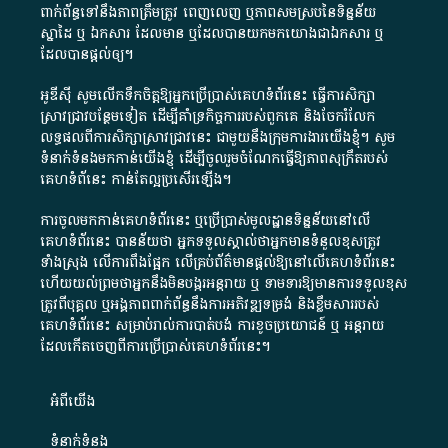
ពាក់ព័ន្ធ​ទៅ​នឹង​ភាព​ត្រឹមត្រូវ​ ពេញលេញ​ ឬ​ភាព​សម​ស្រប​នៃ​ទិន្នន័យ​
ស្នាដៃ​ ឬ​ ឯកសារ​ ដែល​មាន​ ឬ​ដែល​បាន​យក​មក​យោង​ជា​ឯកសារ​ ឬ​
ដែល​បាន​ផ្តល់​ឲ្យ​។
អូឌីស៊ី សូមលើកទឹកចិត្តឱ្យអ្នកប្រើប្រាស់គេហទំព័រនេះ ធ្វើការសិក្សា
ស្រាវជ្រាវបន្ថែមទៀត ដើម្បីគាំទ្រកិច្ចការ​របស់ពួកគេ និងចែករំលែក
លទ្ធផលពីការសិក្សាស្រាវជ្រាវនេះ ជាមួយនឹងក្រុមការងារយើងខ្ញុំ។ សូម
ទំនាក់ទំនងមកកាន់យើងខ្ញុំ
ដើម្បីចូលរួមចំណែកធ្វើឱ្យភាពសុក្រឹតរបស់
គេហទំព័នេះ កាន់តែល្អប្រសើរឡើង។
ការចូលមកកាន់គេហទំព័រនេះ ឬប្រើប្រាស់មូលដ្ឋានទិន្នន័យនៅលើ
គេហទំព័រនេះ បានន័យថា អ្នកទទួលស្គាល់ថាអ្នកមានទំនួលខុសត្រូវ
ទាំងស្រុង លើការពឹងផ្អែក លើគ្រប់ព័ត៌មានផ្តល់ឱ្យនៅលើគេហទំព័រនេះ
ហើយយល់ព្រមថាអ្នកនឹងមិនបង្ករអន្តរាយ ឬ ទាមទារ​ឱ្យមានការទទួលខុស​
ត្រូវពីបុគ្គល ឬអង្គភាពពាក់ព័ន្ធនឹងការអភិវឌ្ឍទម្រង់ និងខ្លឹមសាររបស់
គេហទំព័រនេះ សម្រាប់រាល់ការបាត់បង់ ការខូចប្រយោជន៍ ឬ អន្តរាយ
ដែលកើតចេញពីការប្រើប្រាស់គេហទំព័រនេះ។
អំពី​យើង​
ទំនាក់ទំនង