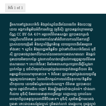
ទំព័រ 1 of 1
ខ្លឹមសារ​នៅ​ក្នុង​គេហទំព័រ និង​គ្រប់​ស្នា​ដៃ​ដើម​ដែល​ផលិត​ និង​បោះពុម្ព​
ដោយ​ អង្គការ​ទិន្នន័យ​អំពី​ការអភិវឌ្ឍ​​ (អូ​ឌី​ស៊ី)​ ត្រូវ​បាន​ផ្តល់​ក្រោម​អាជ្ញា
ប័ណ្ណ​
CC BY-SA 4.0
។​ អត្ថបទ​ព័ត៌មាន​សង្ខេប​ ត្រូវ​បាន​ដកស្រង់​
ចេញពី​សារព័ត៌មាន ស្របតាមការ​ណែនាំ​អំពី​គោលការណ៍​នៃ​ការ​ប្រើ
ប្រាស់​ដោយ​យុត្តិធម៌​ និង​រក្សាសិទ្ធិអ្នកនិពន្ធ ដោយ​ប្រភពដើម​នៃ​​អត្ថបទ
ទាំង​នោះ​ ។​ ស្នាដៃ​ និង​មូលដ្ឋាន​ទិន្នន័យ ​ភ្ជាប់​នៅ​លើ​គេហទំព័រ​របស់​ អូ​ឌី​
ស៊ី​ ត្រូវ​បាន​ចងក្រង​មក​ពី​ឯកសារ​ដែល​អាច​រក​បានជា​សាធារណៈ​ និង​ផ្តល់​
ជូន​ដោយ​មិន​យក​កម្រៃ​ ក្នុង​គោលបំណង​បម្រើ​ដល់ការ​ផ្សព្វផ្សាយ​ព័ត៌មាន​
ជា​សាធារណៈ​។​ គេហទំព័រ​នេះ​ មិនមែន​ជា​សេវា​ស្រាវជ្រាវ​ដើម្បី​ស្វែងរក
ប្រាក់​កម្រៃ​ ឬ​ ជា​វិស័យ​មួយ​ដែល​គ្រប់គ្រង​ដោយ​ភ្នាក់ងារ​រដ្ឋាភិបាល​ និង ​
អន្តររដ្ឋាភិបាល​ណាមួយ​នោះ​ទេ ​។​ ទំព័រ​នេះ​ ត្រូវ​បាន​គ្រប់គ្រង​ដោយ​ប្រព័ន្ធ​
ផ្សព្វផ្សាយ​ឯកជន​មួយ​ ដែល​លើកកម្ពស់​ការ​យល់​ដឹង​ទូលាយ​/​ទិន្នន័យ​
បើក​ទូលាយ​ ដោយ​មិនស្វែង​រក​ផល​ចំណេញ​។​ ព័ត៌មាន​ ត្រូវ​បាន​បោះ
ផ្សាយ​ បន្ទាប់​ពី​ការ​មើល​ បញ្ជាក់​ និង​ផ្ទៀងផ្ទាត់​យ៉ាង​ហ្មត់ចត់​។​ យ៉ាងណា​
ក៏​ដោយ​ អូ​ឌី​ស៊ី​ មិន​អាច​ធានា​នូវ​ភាព​ត្រឹមត្រូវ​ ពេញលេញ​ ឬ​ភាព​ដែល​
អាច​ទុកចិត្ត​បាននូវ​ប្រភព​ភាគី​ទី​បី​បាន​ទេ​។​ អូ​ឌី​ស៊ី​ សូម​មិន​ធ្វើការ​អះអាង​
ឬ​ធានា​ ទោះជា​បាន​សម្តែង​ច្បាស់​ ឬ​មិន​ជាក់លាក់​ ជា​អង្គហេតុ​ ឬ​អង្គច្បាប់​