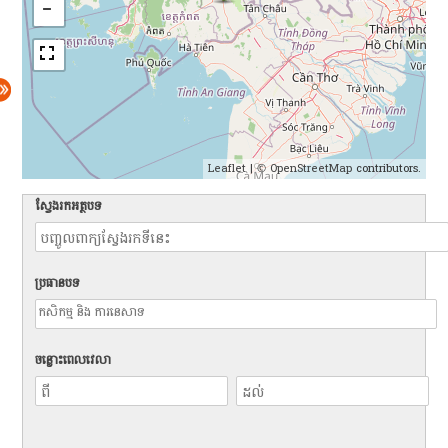
Leaflet
| ©
OpenStreetMap
contributors.
ស្វែងរកអត្ថបទ
ប្រធានបទ
ចន្លោះពេលវេលា