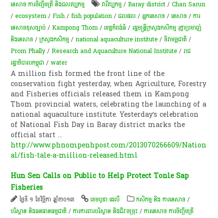
នេសាទ ការចិញ្ចឹមត្រី និងជលវប្បកម្ម
វារីវប្បកម្ម
/
Baray district
/
Chan Sarun
/
ecosystem
/
Fish
/
fish population
/
ជលផល
/
អ្នកនេសាទ
/
នេសាទ
/
ការ
នេសាទ​ខុស​ច្បាប់
/
Kampong Thom
/
ខេត្តកំពង់ធំ
/
រដ្ឋមន្ត្រីក្រសួងកសិកម្ម រុក្ខាប្រមាញ់
និងនេសាទ
/
ក្រសួងកសិកម្ម
/
national aquaculture institute
/
ទិវា​មច្ឆជាតិ​
/
Prom Phally
/
Research and Aquaculture National Institute
/
រាជ
រដ្ឋាភិបាលកម្ពុជា
/
water
A million fish formed the front line of the
conservation fight yesterday, when Agriculture, Forestry
and Fisheries officials released them in Kampong
Thom provincial waters, celebrating the launching of a
national aquaculture institute. Yesterday’s celebration
of National Fish Day in Baray district marks the
official start
...
http://www.phnompenhpost.com/2013070266609/Nation
al/fish-tale-a-million-released.html
Hun Sen Calls on Public to Help Protect Tonle Sap
Fisheries
ថ្ងៃទី ១ ខែវិច្ឆិកា ឆ្នាំ២០១៣
ខេមបូឌា ដេលី
កសិកម្ម​ និង​ ការ​នេ​សាទ​
/
បរិស្ថាន និងធនធានធម្មជាតិ
/
ការការពារបរិស្ថាន និងជីវៈចម្រុះ
/
ការនេសាទ ការចិញ្ចឹមត្រី