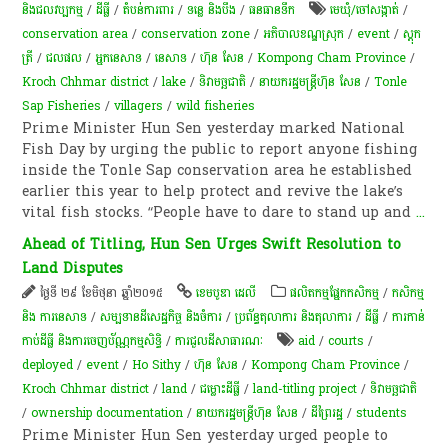
និងជលវប្បកម្ម
/
ដីធ្លី
/
តំបន់​ការពារ
/
ទន្លេ និងបឹង
/
​ធនធាន​ទឹក​
មេឃុំ/ចៅសង្កាត់
/
conservation area
/
conservation zone
/
អភិបាល​ខណ្ឌ​ស្រុក
/
event
/
ស្តុក​
ត្រី
/
ជលផល
/
អ្នកនេសាទ
/
នេសាទ
/
ហ៊ុន សែន
/
Kompong Cham Province
/
Kroch Chhmar district
/
lake
/
ទិវា​មច្ឆជាតិ​
/
នាយករដ្ឋមន្ត្រីហ៊ុន សែន
/
Tonle
Sap Fisheries
/
villagers
/
wild fisheries
Prime Minister Hun Sen yesterday marked National
Fish Day by urging the public to report anyone fishing
inside the Tonle Sap conservation area he established
earlier this year to help protect and revive the lake’s
vital fish stocks. “People have to dare to stand up and
...
Ahead of Titling, Hun Sen Urges Swift Resolution to
Land Disputes
ថ្ងៃទី ២៩ ខែមិថុនា ឆ្នាំ២០១៥
ខេមបូឌា ដេលី
​ផលិតកម្ម​ផ្នែក​កសិកម្ម​
/
កសិកម្ម​
និង​ ការ​នេ​សាទ​
/
សម្បទានដីសេដ្ឋកិច្ច និងចំការ
/
ប្រព័ន្ធតុលាការ និងតុលាការ
/
ដីធ្លី
/
ការកាន់
កាប់​ដីធ្លី និង​ការចេញ​ប័ណ្ណកម្មសិទ្ធិ​
/
ការជួលដីសាធារណៈ
aid
/
courts
/
deployed
/
event
/
Ho Sithy
/
ហ៊ុន សែន
/
Kompong Cham Province
/
Kroch Chhmar district
/
land
/
ជម្លោះ​ដីធ្លី
/
land-titling project
/
ទិវា​មច្ឆជាតិ​
/
ownership documentation
/
នាយករដ្ឋមន្ត្រីហ៊ុន សែន
/
ដី​ព្រៃ​រដ្ឋ
/
students
Prime Minister Hun Sen yesterday urged people to