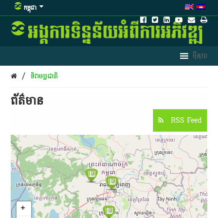
កម្ពុជា
/
ទិវា​មច្ឆជាតិ​
ព័ត៌មាន​
RSS Feed