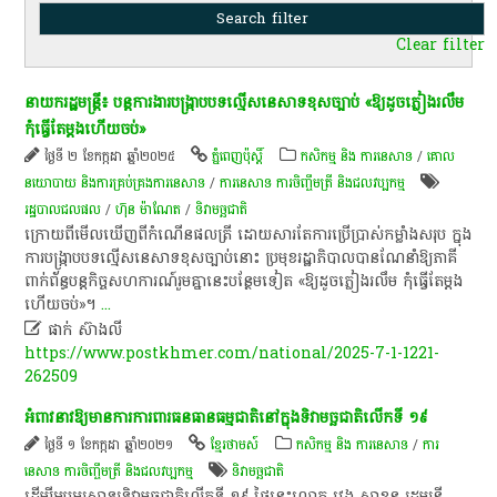
Clear filter
នាយករដ្ឋមន្រ្តី៖ បន្តការងារបង្រ្កាបបទល្មើសនេសាទខុសច្បាប់ «ឱ្យដូចភ្លៀងរលឹម
កុំធ្វើតែម្តងហើយចប់»
ថ្ងៃទី ២ ខែកក្កដា ឆ្នាំ២០២៥
ភ្នំពេញប៉ុស្តិ៍
កសិកម្ម​ និង​ ការ​នេ​សាទ​
/
គោល
នយោបាយ និងការគ្រប់គ្រងការនេសាទ
/
ការនេសាទ ការចិញ្ចឹមត្រី និងជលវប្បកម្ម
រដ្ឋបាលជលផល
/
ហ៊ុន ម៉ាណែត
/
ទិវា​មច្ឆជាតិ​
ក្រោយពីមើលឃើញពីកំណើនផលត្រី ដោយសារតែការប្រើប្រាស់កម្លាំងសរុប ក្នុង
ការបង្រ្កាបបទល្មើសនេសាទខុសច្បាប់នោះ ប្រមុខរដ្ឋាភិបាល​បាន​ណែនាំឱ្យភាគី
ពាក់ព័ន្ធបន្តកិច្ចសហការណ៍រួមគ្នានេះបន្ថែមទៀត «ឱ្យដូចភ្លៀងរលឹម កុំធ្វើតែម្តង
ហើយចប់»។
...

ផាក់ ស៊ាងលី
https://www.postkhmer.com/national/2025-7-1-1221-
262509
​អំពាវនាវ​ឱ្យ​មានការ​ការពារ​ធនធានធម្មជាតិ​នៅ​ក្នុង​ទិវា​មច្ឆជាតិ​លើក​ទី​ ១៩
ថ្ងៃទី ១ ខែកក្កដា ឆ្នាំ២០២១
ខ្មែរថាមស៍
កសិកម្ម​ និង​ ការ​នេ​សាទ​
/
ការ
នេសាទ ការចិញ្ចឹមត្រី និងជលវប្បកម្ម
ទិវា​មច្ឆជាតិ​
​ដើម្បី​អបអរសាទរ​ទិវា​មច្ឆជាតិ​លើក​ទី​ ១៩​ ថ្ងៃនេះ​លោក​ វេ​ង​ សា​ខុន​ រដ្ឋមន្ត្រី​