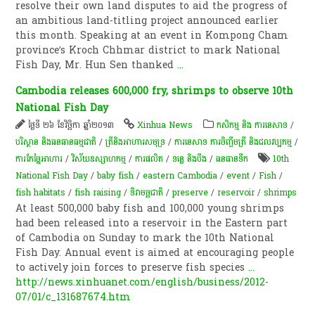
resolve their own land disputes to aid the progress of
an ambitious land-titling project announced earlier
this month. Speaking at an event in Kompong Cham
province’s Kroch Chhmar district to mark National
Fish Day, Mr. Hun Sen thanked
...
Cambodia releases 600,000 fry, shrimps to observe 10th
National Fish Day
ថ្ងៃទី ២៦ ខែវិច្ឆិកា ឆ្នាំ២០១៣
Xinhua News
កសិកម្ម​ និង​ ការ​នេ​សាទ​
/
បរិស្ថាន និងធនធានធម្មជាតិ
/
​ត្រី​និង​អាហារ​សមុទ្រ​
/
ការនេសាទ ការចិញ្ចឹមត្រី និងជលវប្បកម្ម
/
ការកែច្នៃអាហារ
/
វិស័យឧស្សាហកម្ម
/
ការផលិត​
/
ទន្លេ និងបឹង
/
​ធនធាន​ទឹក​
10th
National Fish Day
/
baby fish
/
eastern Cambodia
/
event
/
Fish
/
fish habitats
/
fish raising
/
ទិវា​មច្ឆជាតិ​
/
preserve
/
reservoir
/
shrimps
At least 500,000 baby fish and 100,000 young shrimps
had been released into a reservoir in the Eastern part
of Cambodia on Sunday to mark the 10th National
Fish Day. Annual event is aimed at encouraging people
to actively join forces to preserve fish species
...
http://news.xinhuanet.com/english/business/2012-
07/01/c_131687674.htm