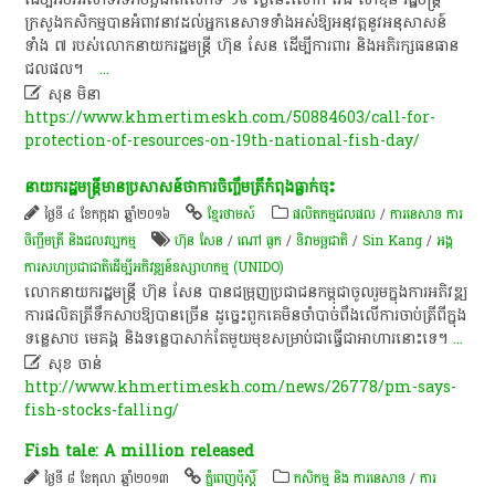
ក្រសួងកសិកម្ម​បាន​អំពាវនាវ​ដល់​អ្នកនេសាទ​ទាំងអស់​ឱ្យ​អនុវត្ត​នូវ​អនុសាសន៍​
ទាំង​ ៧​ របស់​លោកនាយក​រដ្ឋមន្ត្រី​ ហ៊ុន​ សែន​ ដើម្បី​ការពារ​ និង​អភិរក្ស​ធនធាន​
ជលផល​។​
...

សុន មិនា
https://www.khmertimeskh.com/50884603/call-for-
protection-of-resources-on-19th-national-fish-day/
នាយករដ្ឋមន្ត្រីមានប្រសាសន៍ថាការចិញ្ចឹមត្រីកំពុងធ្លាក់ចុះ
ថ្ងៃទី ៤ ខែកក្កដា ឆ្នាំ២០១៦
ខ្មែរថាមស៍
ផលិតកម្មជលផល
/
ការនេសាទ ការ
ចិញ្ចឹមត្រី និងជលវប្បកម្ម
ហ៊ុន សែន
/
ណៅ ធួក
/
ទិវា​មច្ឆជាតិ​
/
Sin Kang
/
អង្គ
ការសហប្រជាជាតិដើម្បីអភិវឌ្ឍន៍ឧស្សាហកម្ម (UNIDO)
លោកនាយករដ្ឋមន្ត្រី ហ៊ុន សែន បានជម្រុញប្រជាជនកម្ពុជាចូលរួមក្នុងការអភិវឌ្ឍ
ការផលិតត្រីទឹកសាបឱ្យបានច្រើន ដូច្នេះពួកគេមិនចាំបាច់ពឹងលើការចាប់ត្រីពីក្នុង
ទន្លេសាប មេគង្គ និងទន្លេបាសាក់តែមួយមុខសម្រាប់ជាធ្វើជាអាហារនោះទេ។
...

សុខ ចាន់
http://www.khmertimeskh.com/news/26778/pm-says-
fish-stocks-falling/
Fish tale: A million released
ថ្ងៃទី ៨ ខែតុលា ឆ្នាំ២០១៣
ភ្នំពេញប៉ុស្តិ៍
កសិកម្ម​ និង​ ការ​នេ​សាទ​
/
ការ