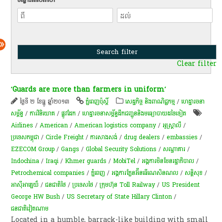
Clear filter
‘Guards are more than farmers in uniform’
ថ្ងៃទី ២ ខែធ្នូ ឆ្នាំ២០១៣
ភ្នំពេញប៉ុស្តិ៍
សេដ្ឋកិច្ច និងពាណិជ្ជកម្ម
/
ហេដ្ឋារចនា
សម្ព័ន្ធ
/
ការវិនិយោគ
/
ផ្លូវដែក
/
ហេដ្ឋារចនាសម្ព័ន្ធដឹកជញ្ជូននិងមធ្យោបាយដទៃទៀត
Airlines
/
American
/
American logistics company
/
អូស្ត្រាលី
/
ប្រទេសកម្ពុជា
/
Circle Freight
/
ការសាងសង់
/
drug dealers
/
embassies
/
EZECOM Group
/
Gangs
/
Global Security Solutions
/
សណ្ឋាគារ
/
Indochina
/
Iraqi
/
Khmer guards
/
MobiTel
/
អង្គការមិនមែនរដ្ឋាភិបាល
/
Petrochemical companies
/
ភ្នំពេញ
/
អង្គការភ្លែនអ៊ីនធើណេសិនណល
/
សន្តិសុខ
/
អាស៊ីអាគ្នេយ៏
/
ជនជាតិថៃ
/
ប្រទេសថៃ
/
​ក្រុមហ៊ុន Toll Railway
/
US President
George HW Bush
/
US Secretary of State Hillary Clinton
/
ជនជាតិវៀតណាម
Located in a humble, barrack-like building with small