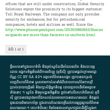
offices that are still under construction, Global Security
Solutions enjoys the proximity to its biggest customer:
Toll Royal Railways. The company not only provides
security for embassies, but for petrochemical
companies, hotels and airlines as well. Since the
...
http://www.phnompenhpost.com/2013010860663/Busine
ss/guards-are-more-than-farmers-in-uniform.html
ទំព័រ 1 of 1
ខ្លឹមសារ​នៅ​ក្នុង​គេហទំព័រ និង​គ្រប់​ស្នា​ដៃ​ដើម​ដែល​ផលិត​ និង​បោះពុម្ព​
ដោយ​ អង្គការ​ទិន្នន័យ​អំពី​ការអភិវឌ្ឍ​​ (អូ​ឌី​ស៊ី)​ ត្រូវ​បាន​ផ្តល់​ក្រោម​អាជ្ញា
ប័ណ្ណ​
CC BY-SA 4.0
។​ អត្ថបទ​ព័ត៌មាន​សង្ខេប​ ត្រូវ​បាន​ដកស្រង់​
ចេញពី​សារព័ត៌មាន ស្របតាមការ​ណែនាំ​អំពី​គោលការណ៍​នៃ​ការ​ប្រើ
ប្រាស់​ដោយ​យុត្តិធម៌​ និង​រក្សាសិទ្ធិអ្នកនិពន្ធ ដោយ​ប្រភពដើម​នៃ​​អត្ថបទ
ទាំង​នោះ​ ។​ ស្នាដៃ​ និង​មូលដ្ឋាន​ទិន្នន័យ ​ភ្ជាប់​នៅ​លើ​គេហទំព័រ​របស់​ អូ​ឌី​
ស៊ី​ ត្រូវ​បាន​ចងក្រង​មក​ពី​ឯកសារ​ដែល​អាច​រក​បានជា​សាធារណៈ​ និង​ផ្តល់​
ជូន​ដោយ​មិន​យក​កម្រៃ​ ក្នុង​គោលបំណង​បម្រើ​ដល់ការ​ផ្សព្វផ្សាយ​ព័ត៌មាន​
ជា​សាធារណៈ​។​ គេហទំព័រ​នេះ​ មិនមែន​ជា​សេវា​ស្រាវជ្រាវ​ដើម្បី​ស្វែងរក