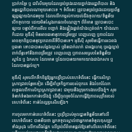
ប្រាក់​កម្រៃ​ ឬ​ ជា​វិស័យ​មួយ​ដែល​គ្រប់គ្រង​ដោយ​ភ្នាក់ងារ​រដ្ឋាភិបាល​ និង ​
អន្តររដ្ឋាភិបាល​ណាមួយ​នោះ​ទេ ​។​ ទំព័រ​នេះ​ ត្រូវ​បាន​គ្រប់គ្រង​ដោយ​ប្រព័ន្ធ​
ផ្សព្វផ្សាយ​ឯកជន​មួយ​ ដែល​លើកកម្ពស់​ការ​យល់​ដឹង​ទូលាយ​/​ទិន្នន័យ​
បើក​ទូលាយ​ ដោយ​មិនស្វែង​រក​ផល​ចំណេញ​។​ ព័ត៌មាន​ ត្រូវ​បាន​បោះ
ផ្សាយ​ បន្ទាប់​ពី​ការ​មើល​ បញ្ជាក់​ និង​ផ្ទៀងផ្ទាត់​យ៉ាង​ហ្មត់ចត់​។​ យ៉ាងណា​
ក៏​ដោយ​ អូ​ឌី​ស៊ី​ មិន​អាច​ធានា​នូវ​ភាព​ត្រឹមត្រូវ​ ពេញលេញ​ ឬ​ភាព​ដែល​
អាច​ទុកចិត្ត​បាននូវ​ប្រភព​ភាគី​ទី​បី​បាន​ទេ​។​ អូ​ឌី​ស៊ី​ សូម​មិន​ធ្វើការ​អះអាង​
ឬ​ធានា​ ទោះជា​បាន​សម្តែង​ច្បាស់​ ឬ​មិន​ជាក់លាក់​ ជា​អង្គហេតុ​ ឬ​អង្គច្បាប់​
ពាក់ព័ន្ធ​ទៅ​នឹង​ភាព​ត្រឹមត្រូវ​ ពេញលេញ​ ឬ​ភាព​សម​ស្រប​នៃ​ទិន្នន័យ​
ស្នាដៃ​ ឬ​ ឯកសារ​ ដែល​មាន​ ឬ​ដែល​បាន​យក​មក​យោង​ជា​ឯកសារ​ ឬ​
ដែល​បាន​ផ្តល់​ឲ្យ​។
អូឌីស៊ី សូមលើកទឹកចិត្តឱ្យអ្នកប្រើប្រាស់គេហទំព័រនេះ ធ្វើការសិក្សា
ស្រាវជ្រាវបន្ថែមទៀត ដើម្បីគាំទ្រកិច្ចការ​របស់ពួកគេ និងចែករំលែក
លទ្ធផលពីការសិក្សាស្រាវជ្រាវនេះ ជាមួយនឹងក្រុមការងារយើងខ្ញុំ។ សូម
ទំនាក់ទំនងមកកាន់យើងខ្ញុំ
ដើម្បីចូលរួមចំណែកធ្វើឱ្យភាពសុក្រឹតរបស់
គេហទំព័នេះ កាន់តែល្អប្រសើរឡើង។
ការចូលមកកាន់គេហទំព័រនេះ ឬប្រើប្រាស់មូលដ្ឋានទិន្នន័យនៅលើ
គេហទំព័រនេះ បានន័យថា អ្នកទទួលស្គាល់ថាអ្នកមានទំនួលខុសត្រូវ
ទាំងស្រុង លើការពឹងផ្អែក លើគ្រប់ព័ត៌មានផ្តល់ឱ្យនៅលើគេហទំព័រនេះ