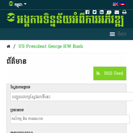
កម្ពុជា
/
US President George HW Bush
ព័ត៌មាន​
RSS Feed
ស្វែងរកអត្ថបទ
ប្រធានបទ
ចន្លោះពេលវេលា