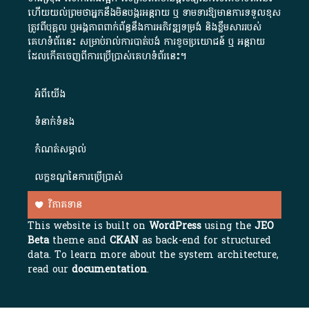
ហើយយល់ព្រមថាអ្នកនឹងមិនបង្ករអន្តរាយ ឬ ទាមទារ​ឱ្យមានការទទួលខុស​
ត្រូវពីបុគ្គល ឬអង្គភាពពាក់ព័ន្ធនឹងការអភិវឌ្ឍទម្រង់ និងខ្លឹមសាររបស់
គេហទំព័រនេះ សម្រាប់រាល់ការបាត់បង់ ការខូចប្រយោជន៍ ឬ អន្តរាយ
ដែលកើតចេញពីការប្រើប្រាស់គេហទំព័រនេះ។
អំពី​យើង​
ទំនាក់ទំនង
កំណត់សម្គាល់
លក្ខខណ្ឌនៃការប្រើប្រាស់
វិភាគទាន
This website is built on
WordPress
using the
JEO
Beta
theme and
CKAN
as back-end for structured
data. To learn more about the system architecture,
read our
documentation
.