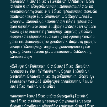
ជា​សាធារណៈ​។​ គេហទំព័រ​នេះ​ មិនមែន​ជា​សេវា​ស្រាវជ្រាវ​ដើម្បី​ស្វែងរក
ប្រាក់​កម្រៃ​ ឬ​ ជា​វិស័យ​មួយ​ដែល​គ្រប់គ្រង​ដោយ​ភ្នាក់ងារ​រដ្ឋាភិបាល​ និង ​
អន្តររដ្ឋាភិបាល​ណាមួយ​នោះ​ទេ ​។​ ទំព័រ​នេះ​ ត្រូវ​បាន​គ្រប់គ្រង​ដោយ​ប្រព័ន្ធ​
ផ្សព្វផ្សាយ​ឯកជន​មួយ​ ដែល​លើកកម្ពស់​ការ​យល់​ដឹង​ទូលាយ​/​ទិន្នន័យ​
បើក​ទូលាយ​ ដោយ​មិនស្វែង​រក​ផល​ចំណេញ​។​ ព័ត៌មាន​ ត្រូវ​បាន​បោះ
ផ្សាយ​ បន្ទាប់​ពី​ការ​មើល​ បញ្ជាក់​ និង​ផ្ទៀងផ្ទាត់​យ៉ាង​ហ្មត់ចត់​។​ យ៉ាងណា​
ក៏​ដោយ​ អូ​ឌី​ស៊ី​ មិន​អាច​ធានា​នូវ​ភាព​ត្រឹមត្រូវ​ ពេញលេញ​ ឬ​ភាព​ដែល​
អាច​ទុកចិត្ត​បាននូវ​ប្រភព​ភាគី​ទី​បី​បាន​ទេ​។​ អូ​ឌី​ស៊ី​ សូម​មិន​ធ្វើការ​អះអាង​
ឬ​ធានា​ ទោះជា​បាន​សម្តែង​ច្បាស់​ ឬ​មិន​ជាក់លាក់​ ជា​អង្គហេតុ​ ឬ​អង្គច្បាប់​
ពាក់ព័ន្ធ​ទៅ​នឹង​ភាព​ត្រឹមត្រូវ​ ពេញលេញ​ ឬ​ភាព​សម​ស្រប​នៃ​ទិន្នន័យ​
ស្នាដៃ​ ឬ​ ឯកសារ​ ដែល​មាន​ ឬ​ដែល​បាន​យក​មក​យោង​ជា​ឯកសារ​ ឬ​
ដែល​បាន​ផ្តល់​ឲ្យ​។
អូឌីស៊ី សូមលើកទឹកចិត្តឱ្យអ្នកប្រើប្រាស់គេហទំព័រនេះ ធ្វើការសិក្សា
ស្រាវជ្រាវបន្ថែមទៀត ដើម្បីគាំទ្រកិច្ចការ​របស់ពួកគេ និងចែករំលែក
លទ្ធផលពីការសិក្សាស្រាវជ្រាវនេះ ជាមួយនឹងក្រុមការងារយើងខ្ញុំ។ សូម
ទំនាក់ទំនងមកកាន់យើងខ្ញុំ
ដើម្បីចូលរួមចំណែកធ្វើឱ្យភាពសុក្រឹតរបស់
គេហទំព័នេះ កាន់តែល្អប្រសើរឡើង។
ការចូលមកកាន់គេហទំព័រនេះ ឬប្រើប្រាស់មូលដ្ឋានទិន្នន័យនៅលើ
គេហទំព័រនេះ បានន័យថា អ្នកទទួលស្គាល់ថាអ្នកមានទំនួលខុសត្រូវ
ទាំងស្រុង លើការពឹងផ្អែក លើគ្រប់ព័ត៌មានផ្តល់ឱ្យនៅលើគេហទំព័រនេះ