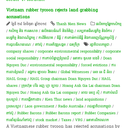
Vietnam rubber tycoon rejects land grabbing
accusations
ថ្ងៃទី ២៩ ខែមិថុនា ឆ្នាំ២០១៥
Thanh Nien News
​ផលិតកម្ម​ផ្នែក​កសិកម្ម​
/
កសិកម្ម​ និង​ ការ​នេ​សាទ​
/
ផលិតផលដំណាំ និងទំនិញ
/
សម្បទានដីសេដ្ឋកិច្ច និងចំការ
/
សេដ្ឋកិច្ច និងពាណិជ្ជកម្ម
/
ការវិនិយោគ
/
ដីធ្លី
/
ការកាន់កាប់​ដីធ្លី និង​ការចេញ​ប័ណ្ណកម្មសិទ្ធិ​
/
ការជួលដីសាធារណៈ
/
​កៅស៊ូ​
/
ការ​អភិវឌ្ឍ​សង្គម
/
ជនក្រីក្រ
រដ្ឋាភិបាលកម្ពុជា
/
company shares
/
corporate environmental responsibility
/
corporate
social responsibility
/
ការ​កាប់​បំផ្លាញព្រៃឈើ
/
ធនាគារ ឌូសខេ បេងខ៏
/
Doan
Nguyen Duc
/
environmental responsibility
/
forced evictions
/
ការ
ការពារព្រៃឈើ
/
អង្គការ គ្លោបល វីតនេស
/
Global Witnesses
/
អេច អេ ជី អិល
/
HAGL Group
/
HAGL Group chairman Doan Nguyen Duc
/
HAGL
shares
/
ក្រុមហ៊ុន ហ័ង អញ ហ្កា ឡាយ​
/
Hoang Anh Gia Lai chairman Doan
Nguyen Duc
/
Hoang Anh Gia Lai company
/
អាយ អេហ្វ ស៊ី
/
ការកាប់ឈើ
ខុសច្បាប់
/
ការបង្កើតការងារ
/
Kien Thuc news
/
land acquisitions
/
ប្រទេសឡាវ
/
Laos government
/
Radio Australia
/
រាជរដ្ឋាភិបាលកម្ពុជា
/
កៅស៊ូ
/
Rubber Barons
/
Rubber Barons report
/
Rubber Companies
/
ការ​ដាំដុះ​ដំណាំ​​កៅស៊ូ​
/
stock market
/
Taxes
/
VRG
/
ធនាគារពិភពលោក
A Vietnamese rubber tycoon has rejected accusations by