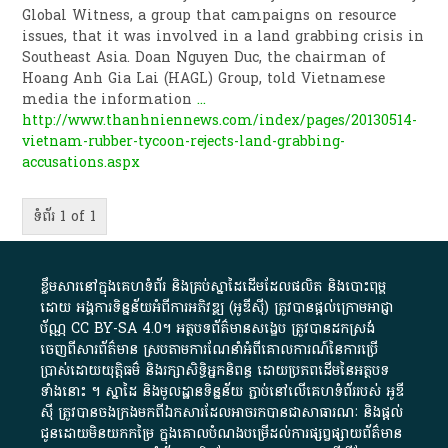
Global Witness, a group that campaigns on resource
issues, that it was involved in a land grabbing crisis in
Southeast Asia. Doan Nguyen Duc, the chairman of
Hoang Anh Gia Lai (HAGL) Group, told Vietnamese
media the information
...
http://www.thanhniennews.com/index/pages/20130514-
vietnam-rubber-tycoon-rejects-land-grabbing-
accusations.aspx
ទំព័រ 1 of 1
ខ្លឹមសារ​នៅ​ក្នុង​គេហទំព័រ និង​គ្រប់​ស្នា​ដៃ​ដើម​ដែល​ផលិត​ និង​បោះពុម្ព​
ដោយ​ អង្គការ​ទិន្នន័យ​អំពី​ការអភិវឌ្ឍ​​ (អូ​ឌី​ស៊ី)​ ត្រូវ​បាន​ផ្តល់​ក្រោម​អាជ្ញា
ប័ណ្ណ​
CC BY-SA 4.0
។​ អត្ថបទ​ព័ត៌មាន​សង្ខេប​ ត្រូវ​បាន​ដកស្រង់​
ចេញពី​សារព័ត៌មាន ស្របតាមការ​ណែនាំ​អំពី​គោលការណ៍​នៃ​ការ​ប្រើ
ប្រាស់​ដោយ​យុត្តិធម៌​ និង​រក្សាសិទ្ធិអ្នកនិពន្ធ ដោយ​ប្រភពដើម​នៃ​​អត្ថបទ
ទាំង​នោះ​ ។​ ស្នាដៃ​ និង​មូលដ្ឋាន​ទិន្នន័យ ​ភ្ជាប់​នៅ​លើ​គេហទំព័រ​របស់​ អូ​ឌី​
ស៊ី​ ត្រូវ​បាន​ចងក្រង​មក​ពី​ឯកសារ​ដែល​អាច​រក​បានជា​សាធារណៈ​ និង​ផ្តល់​
ជូន​ដោយ​មិន​យក​កម្រៃ​ ក្នុង​គោលបំណង​បម្រើ​ដល់ការ​ផ្សព្វផ្សាយ​ព័ត៌មាន​