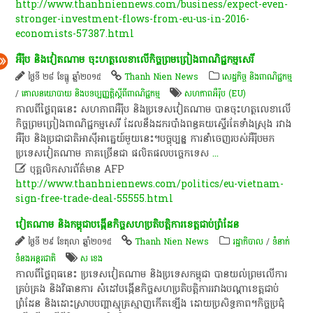
http://www.thanhniennews.com/business/expect-even-
stronger-investment-flows-from-eu-us-in-2016-
economists-57387.html
អឺរ៉ុប​ និង​វៀតណាម​ ចុះហត្ថលេខា​លើ​កិច្ចព្រមព្រៀង​ពាណិជ្ជកម្ម​សេរី​
ថ្ងៃទី ២៨ ខែធ្នូ ឆ្នាំ២០១៥
Thanh Nien News
សេដ្ឋកិច្ច និងពាណិជ្ជកម្ម
/
គោលនយោបាយ និងបទប្បញ្ញត្តិស្តីពីពាណិជ្ជកម្ម
សហភាពអឺរ៉ុប (EU)
កាលពី​ថ្ងៃ​ពុធ​នេះ​ សហភាព​អឺរ៉ុប​ និង​ប្រទេស​វៀតណាម​ បាន​ចុះហត្ថលេខា​លើ​
កិច្ចព្រមព្រៀង​ពាណិជ្ជកម្ម​សេរី​ ដែល​នឹង​ដក​របាំង​ពន្ធគយ​ស្ទើរតែ​ទាំងស្រុង​ រវាង​
អឺរ៉ុប​ និង​ប្រជាជាតិ​អា​សុីអាគ្នេយ៍​មួយ​នេះ​។​​បច្ចុប្បន្ន​ ការ​នាំ​ចេញ​របស់​អឺរ៉ុប​មក​
ប្រទេស​វៀតណាម​ ភាគច្រើន​ជា​ ផលិតផល​បច្ចេកទេស
...

បុគ្គលិកសារព័ត៌មាន AFP
http://www.thanhniennews.com/politics/eu-vietnam-
sign-free-trade-deal-55555.html
វៀតណាម​ និង​កម្ពុជា​បង្កើន​កិច្ច​សហប្រតិបត្តិការ​ខេត្ត​ជាប់​ព្រំដែន​
ថ្ងៃទី ២៩ ខែតុលា ឆ្នាំ២០១៥
Thanh Nien News
រដ្ឋាភិបាល
/
ទំនាក់
ទំនងអន្តរជាតិ
ស ខេង
កាលពី​ថ្ងៃ​ពុធ​នេះ​ ប្រទេស​វៀតណាម​ និង​ប្រទេស​ក​ម្ពុជា​ បាន​យល់ព្រម​លើ​ការ​
គ្រប់គ្រង​ និង​វិធានការ​ សំដៅ​បង្កើន​កិច្ច​សហប្រតិបត្តិការ​រវាង​បណ្តា​ខេត្ត​ជាប់​
ព្រំដែន​ និង​ដោះ​ស្រាប​បញ្ហា​ស្មុ​គ្រ​ស្មាញ​កើតឡើង​ ដោយ​ប្រសិទ្ធភាព​។​​កិច្ចប្រជំុ