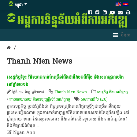
កម្ពុជា
/
Thanh Nien News
សេដ្ឋកិច្ចវិទូ​៖​ វិនិយោគ​កាន់តែ​ច្រើន​រំពឹង​ថា​នឹង​មក​ពី​អឺរ៉ុប​ និង​សហរដ្ឋអាមេរិក​
នៅ​ឆ្នាំ​២០១៦
ថ្ងៃទី ២៨ ខែធ្នូ ឆ្នាំ២០១៥
Thanh Nien News
សេដ្ឋកិច្ច និងពាណិជ្ជកម្ម
/
គោលនយោបាយ និងបទប្បញ្ញត្តិស្តីពីពាណិជ្ជកម្ម
សហភាពអឺរ៉ុប (EU)
​អ្នក​សេដ្ឋកិច្ច​ ប្រាប់​ឱ្យ​ដឹង​ថា​ កិច្ចព្រមព្រៀង​ពាណិជ្ជកម្ម​ថ្មីៗ​ជា​ច្រើន​ នឹង​ជួយ​
ប្រទេស​វៀតណាម​ ក្នុង​ការ​ទាក់ទាញ​អ្នក​វិនិយោគ​បរទេស​កាន់តែ​ច្រើន​ឡើង​ នៅ​
ឆ្នាំ​ក្រោយ​ ខណៈ​ដែល​ប្រទេស​នេះ​ នឹង​កាន់តែ​បើក​ទូលាយ​ និង​កាន់តែ​ភ្ជាប់​ទៅ​
នឹង​ទីផ្សារ​ដ៏​ធំ​បំផុត
...

Ngan Anh