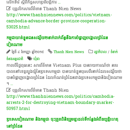
លើក​ទី​៨​ ស្តី​ពី​កិច្ច​សហប្រតិបត្តិការ
...

បុគ្គលិកសារព័ត៌មាន Thanh Nien News
http://www.thanhniennews.com/politics/vietnam-
cambodia-advance-border-province-cooperation-
53025.html
កម្ពុជា​ឃាត់​ខ្លួ​ន​ជនសង្ស័យ​២​នាក់​ពាក់ព័ន្ធ​នឹង​ការ​បំផ្លាញ​បង្គោល​ព្រំដែន​
វៀតណាម​
ថ្ងៃទី ៤ ខែកញ្ញា ឆ្នាំ២០១៥
Thanh Nien News
រដ្ឋាភិបាល
/
ទំនាក់
ទំនងអន្តរជាតិ
ឃុំដា
​កាលពី​ថ្ងៃ​ពុធ​នេះ​ សារព័ត៌មាន​ Vietnam​ Plus​ បាន​រាយការណ៍​ថា​ នគរ​
បាល​នៅ​ខេត្ត​ត្បូងឃ្មុំ​នៃ​ប្រទេស​កម្ពុជា​ បាន​ឃាត់ខ្លួន​បុរស​ពីរ​នាក់​ដែល​សង្ស័យ​ថា​
បាន​បំផ្លាញ​បង្គោល​ព្រំដែន​ ដែល​កំណត់ព្រំដែន​រវាង​ប្រទេស​កម្ពុជា​និង​វៀតណាម​
។​​
...

បុគ្គលិកសារព័ត៌មាន Thanh Nien
http://www.thanhniennews.com/politics/cambodia-
arrests-2-for-destroying-vietnam-boundary-marker-
50957.html
ប្រទេស​វៀតណាម​ និង​កម្ពុជា​ ​ចុះ​ត្រួតពិនិត្យ​រួម​គ្នា​ដល់ទី​កន្លែង​អំពី​ឧប្បត្តិហេតុ​
នៅ​ព្រំដែន​