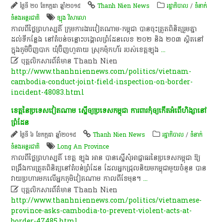
ថ្ងៃទី ២០ ខែកក្កដា ឆ្នាំ២០១៥
Thanh Nien News
រដ្ឋាភិបាល
/
ទំនាក់
ទំនងអន្តរជាតិ
ឡុង វិសាលោ
​កាលពី​ថ្ងៃ​ព្រហស្បតិ៍​ ក្រុមការងារ​វៀតណាម​-​កម្ពុជា​ បាន​ចុះ​​ត្រួតពិនិត្យ​រួម​គ្នា​
ដល់ទី​កន្លែង​ នៅ​តំបន់​ចន្លោះ​បង្គោល​ព្រំដែន​លេខ​ ២០២​ និង​ ២០៣​ ស្ថិត​នៅ​
ក្នុងភូមិ​ប៊ិ​ញ​បាក​ ឃុំ​ប៊ិ​ញ​ហួ​តា​យ​ ស្រុក​ម៉ុ​ក​ហ័​រ​ របស់​ខេ​ត្តឡុង
...

បុគ្គលិកសារព័ត៌មាន Thanh Nien
http://www.thanhniennews.com/politics/vietnam-
cambodia-conduct-joint-field-inspection-on-border-
incident-48083.html
ខេត្ត​នៃ​ប្រទេស​វៀតណាម​ ស្នើ​ឲ្យ​ប្រទេស​កម្ពុជា​ ការពារ​កុំ​ឲ្យ​កើត​អំពើ​ហិង្សា​នៅ​
ព្រំដែន​
ថ្ងៃទី ៦ ខែកក្កដា ឆ្នាំ២០១៥
Thanh Nien News
រដ្ឋាភិបាល
/
ទំនាក់
ទំនងអន្តរជាតិ
Long An Province
​កាលពី​ថ្ងៃ​ព្រហស្បតិ៍​ ខេត្ត​ ឡុ​ង​ អាន​ បាន​ស្នើ​សុំអាជ្ញាធរ​នៃ​ប្រទេស​កម្ពុជា​ ឱ្យ​
ពង្រឹង​ការ​ត្រួត​ពិនិត្យ​នៅ​តំបន់​ព្រំដែន​ ដែល​អ្នក​ជ្រុលនិយម​កម្ពុ​ជាមួយ​ចំនួន​ បាន​
វាយ​ប្រហារ​មក​លើ​អ្នក​ភូមិ​វៀតណាម​ កាលពី​ខែ​មុន​។​​
...

បុគ្គលិកសារព័ត៌មាន Thanh Nien
http://www.thanhniennews.com/politics/vietnamese-
province-asks-cambodia-to-prevent-violent-acts-at-
border-47485.html