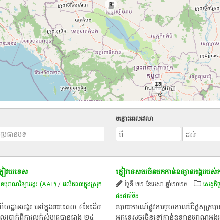
9
23
ចន្លោះពេលវេលា
​ភ្ញៀវបរទេស​
ភ្ញៀវ​ទេសចរ​ចិន​មក​កាន់​ឧទ្យាន​អង្គរ​របស់​ក
ានបុរាណវិទ្យាអង្គរ (AAP)
/
ផលិតផលក្នុងស្រុក
ថ្ងៃទី ២២ ខែមេសា ឆ្នាំ២០២៥
សេដ្ឋកិច
ជនជាតិ​ចិន
យដ្ឋាន​អង្គរ នៅ​ក្នុង​រយៈ​ពេល ៥ខែ​ដើម​
របាយការណ៍ផ្លូវការមួយកាលពីថ្ងៃសុក្របាន
មូល​ប្រាក់​ពី​ការ​លក់​សំបុត្របាន​ជាង ២៤
អ្នកទេសចរចិនទៅកាន់ឧទ្យានបុរាណអង្គរដ