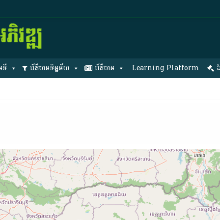
នទី
ព័ត៌មានទិន្នន័យ
ព័ត៌មាន
Learning Platform
ឯ