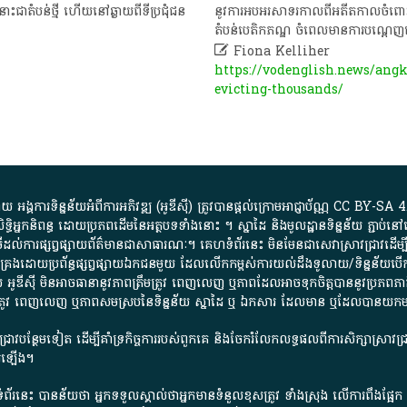
ា​តំបន់​ថ្មី​ ហើយ​នៅ​ឆ្ងាយ​ពី​ទីប្រជុំជន​
នូវ​ការ​អបអរសាទរ​កាលពី​អតីតកាល​ចំពោះ​កិច្ច​ខ
តំបន់​បេតិកភណ្ឌ​ ចំ​ពេល​មានការ​បណ្តេញ

Fiona Kelliher
https://vodenglish.news/ang
evicting-thousands/
្គការ​ទិន្នន័យ​អំពី​ការអភិវឌ្ឍ​​ (អូ​ឌី​ស៊ី)​ ត្រូវ​បាន​ផ្តល់​ក្រោម​អាជ្ញាប័ណ្ណ​
CC BY-SA 4
ធិអ្នកនិពន្ធ ដោយ​ប្រភពដើម​នៃ​​អត្ថបទទាំង​នោះ​ ។​ ស្នាដៃ​ និង​មូលដ្ឋាន​ទិន្នន័យ ​ភ្ជាប់​នៅ​
ការ​ផ្សព្វផ្សាយ​ព័ត៌មាន​ជា​សាធារណៈ​។​ គេហទំព័រ​នេះ​ មិនមែន​ជា​សេវា​ស្រាវជ្រាវ​ដើម្បី​ស្វ
​គ្រប់គ្រង​ដោយ​ប្រព័ន្ធ​ផ្សព្វផ្សាយ​ឯកជន​មួយ​ ដែល​លើកកម្ពស់​ការ​យល់​ដឹង​ទូលាយ​/​ទិន្នន
 អូ​ឌី​ស៊ី​ មិន​អាច​ធានា​នូវ​ភាព​ត្រឹមត្រូវ​ ពេញលេញ​ ឬ​ភាព​ដែល​អាច​ទុកចិត្ត​បាននូវ​ប្រភព​ភាគី​
ព​ត្រឹមត្រូវ​ ពេញលេញ​ ឬ​ភាព​សម​ស្រប​នៃ​ទិន្នន័យ​ ស្នាដៃ​ ឬ​ ឯកសារ​ ដែល​មាន​ ឬ​ដែល​បាន​យ
រាវជ្រាវបន្ថែមទៀត ដើម្បីគាំទ្រកិច្ចការ​របស់ពួកគេ និងចែករំលែកលទ្ធផលពីការសិក្សាស្រាវ
សើរឡើង។
ព័រនេះ បានន័យថា អ្នកទទួលស្គាល់ថាអ្នកមានទំនួលខុសត្រូវ ទាំងស្រុង លើការពឹងផ្អែ