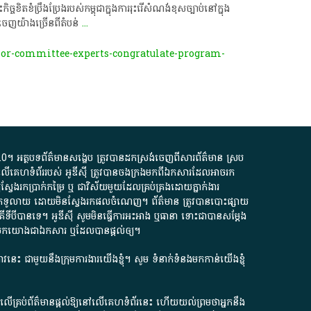
ិតខំ​ប្រឹងប្រែង​របស់​កម្ពុជា​ក្នុង​ការ​រុះរើ​សំណង់​ខុសច្បាប់​នៅ​ក្នុង​
ចេញ​យ៉ាងច្រើន​ពី​តំបន់
...
kor-committee-experts-congratulate-program-
.0
។​ អត្ថបទ​ព័ត៌មាន​សង្ខេប​ ត្រូវ​បាន​ដកស្រង់​ចេញពី​សារព័ត៌មាន ស្រប
លើ​គេហទំព័រ​របស់​ អូ​ឌី​ស៊ី​ ត្រូវ​បាន​ចងក្រង​មក​ពី​ឯកសារ​ដែល​អាច​រក​
ែងរកប្រាក់​កម្រៃ​ ឬ​ ជា​វិស័យ​មួយ​ដែល​គ្រប់គ្រង​ដោយ​ភ្នាក់ងារ​
័យ​បើក​ទូលាយ​ ដោយ​មិនស្វែង​រក​ផល​ចំណេញ​។​ ព័ត៌មាន​ ត្រូវ​បាន​បោះផ្សាយ​
ទី​បី​បាន​ទេ​។​ អូ​ឌី​ស៊ី​ សូម​មិន​ធ្វើការ​អះអាង​ ឬ​ធានា​ ទោះជា​បាន​សម្តែង​
ក​មក​យោង​ជា​ឯកសារ​ ឬ​ដែល​បាន​ផ្តល់​ឲ្យ​។
ជ្រាវនេះ ជាមួយនឹងក្រុមការងារយើងខ្ញុំ។ សូម
ទំនាក់ទំនងមកកាន់យើងខ្ញុំ
ក លើគ្រប់ព័ត៌មានផ្តល់ឱ្យនៅលើគេហទំព័រនេះ ហើយយល់ព្រមថាអ្នកនឹង