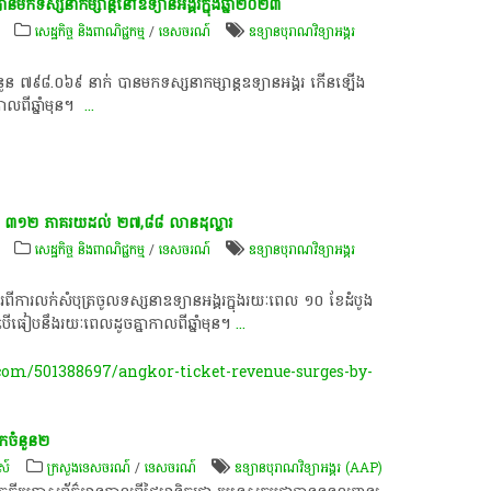
ក​ទស្សនា​កម្សាន្ត​នៅ​ឧទ្យាន​អង្គរ​ក្នុង​ឆ្នាំ​២០២៣
សេដ្ឋកិច្ច និងពាណិជ្ជកម្ម
/
ទេសចរណ៍
ឧទ្យានបុរាណវិទ្យាអង្គរ
ំនួន​ ៧៩៨.០៦៩​ នាក់​ បាន​មក​ទស្សនា​កម្សាន្ត​ឧទ្យាន​អង្គរ​ កើនឡើង​
​ឆ្នាំ​មុន​។​ ​
...
ជាង​ ៣១២​ ភាគរយ​ដល់​ ២៧,៨៨​ លាន​ដុល្លារ​
សេដ្ឋកិច្ច និងពាណិជ្ជកម្ម
/
ទេសចរណ៍
ឧទ្យានបុរាណវិទ្យាអង្គរ
ពី​ការ​លក់​សំបុត្រ​ចូល​ទស្សនា​ឧទ្យាន​អង្គរ​ក្នុង​រយៈពេល​ ១០​ ខែ​ដំបូង​
ធៀប​នឹង​រយៈពេល​ដូច​គ្នា​កាលពី​ឆ្នាំ​មុន​។​
...
m/501388697/angkor-ticket-revenue-surges-by-
ក​ចំនួន​២
មស៍
ក្រសួងទេសចរណ៍
/
ទេសចរណ៍
ឧទ្យានបុរាណវិទ្យាអង្គរ (AAP)