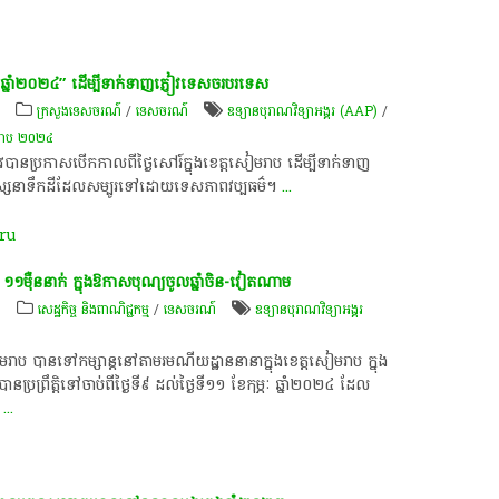
ប​ឆ្នាំ​២០២៤”​ ដើម្បី​ទាក់ទាញ​ភ្ញៀវ​ទេសចរ​បរទេស​
ក្រសួងទេសចរណ៍
/
ទេសចរណ៍
ឧទ្យានបុរាណវិទ្យាអង្គរ (AAP)
/
រាប ២០២៤
វ​បាន​ប្រកាស​បើក​កាលពី​ថ្ងៃ​សៅរ៍​ក្នុង​ខេត្តសៀមរាប​ ដើម្បី​ទាក់ទាញ​
ស្សនា​ទឹកដី​ដែល​សម្បូរ​ទៅ​ដោយ​ទេសភាព​វប្បធម៌​។​
...
ru
​ម៉ឺន​នាក់​ ក្នុង​ឱកាស​បុណ្យចូលឆ្នាំ​ចិន​-​វៀតណាម​
៍
សេដ្ឋកិច្ច និងពាណិជ្ជកម្ម
/
ទេសចរណ៍
ឧទ្យានបុរាណវិទ្យាអង្គរ
ៀមរាប​ បាន​ទៅ​កម្សាន្ត​នៅ​តាម​រមណីយដ្ឋាន​នានា​ក្នុង​ខេត្តសៀមរាប​ ក្នុង​
្រឹត្តិ​ទៅ​ចាប់ពី​ថ្ងៃ​ទី​៩​ ដល់​ថ្ងៃ​ទី​១១​ ខែកុម្ភៈ​ ឆ្នាំ​២០២៤​ ដែល​
៧
...