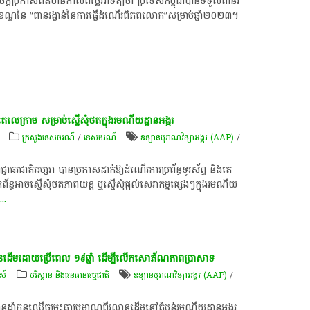
ី​ប្រកាស​ព័ត៌មាន​កាលពី​ថ្ងៃអាទិត្យ​ថា​ ប្រទេស​កម្ពុជា​បាន​ទទួល​ពានរ
្រប​ខណ្ឌ​នៃ​ “​ពានរង្វាន់​នៃ​ការ​ធ្វើ​ដំណើរ​ពិភពលោក​”​សម្រាប់​ឆ្នាំ​២០២៣​។​
e
​លេ​ក្រាម​ សម្រាប់​ស្នើ​សុំ​ថត​ក្នុង​រមណីយដ្ឋាន​អង្គរ​
ក្រសួងទេសចរណ៍
/
ទេសចរណ៍
ឧទ្យានបុរាណវិទ្យាអង្គរ (AAP)
/
ជ្ញាធរ​ជាតិ​អប្សរា​ បាន​ប្រកាស​ដាក់​ឱ្យ​ដំណើរការ​ប្រព័ន្ធ​ទូរស័ព្ទ​ និង​តេ​
ធ​អាច​ស្នើ​សុំ​ថត​ភាពយន្ត​ ឬ​ស្នើ​សុំ​ផ្តល់​សេវាកម្ម​ផ្សេងៗ​ក្នុង​រមណីយ
ង
...
រ​លាន​ដើម​ដោយ​ប្រើ​ពេល​ ១៩​ឆ្នាំ​ ដើម្បី​លើក​សោភ័ណ​ភាព​ប្រាសាទ​
មស៍
បរិស្ថាន និងធនធានធម្មជាតិ
ឧទ្យានបុរាណវិទ្យាអង្គរ (AAP)
/
ាន​ដាំ​កូន​ឈើ​ចម្រុះ​គ្នា​ប្រមាណ​ពីរ​លាន​ដើម​នៅ​តំបន់​រមណីយដ្ឋាន​អង្គរ​