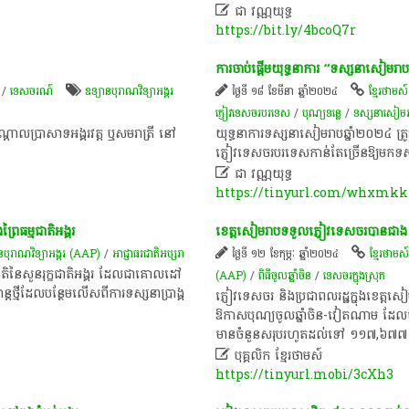

ជា​ វណ្ណ​យុទ្ធ​
https://bit.ly/4bcoQ7r
​ការ​ចាប់ផ្តើម​យុទ្ធនាការ​ “​ទស្សនា​សៀមរា
/
ទេសចរណ៍
ឧទ្យានបុរាណវិទ្យាអង្គរ
ថ្ងៃទី ១៨ ខែមីនា ឆ្នាំ២០២៤
ខ្មែរថាមស៍
ភ្ញៀវទេសចរ​បរទេស​
/
បុណ្យ​ទន្លេ
/
ទស្សនាសៀម
​កណ្តាល​ប្រាសាទអង្គរវត្ត​ ឬ​សម​រាត្រី​ នៅ​
​យុទ្ធនាការ​ទស្សនា​សៀមរាប​ឆ្នាំ​២០២៤​ ត្រូ
ភ្ញៀវ​ទេសចរ​បរទេស​កាន់តែ​ច្រើន​ឱ្យមក​ទ

ជា​ វណ្ណ​យុទ្ធ​
https://tinyurl.com/whxmkk
្រៃ​ធម្មជាតិ​អង្គរ​
ខេត្តសៀមរាប​ទទួលភ្ញៀវ​ទេសចរ​បាន​ជាង​ ១១
នបុរាណវិទ្យាអង្គរ (AAP)
/
អាជ្ញាធរជាតិអប្សរា
ថ្ងៃទី ១២ ខែកុម្ភៈ ឆ្នាំ២០២៤
ខ្មែរថាមស
ម្មជាតិ​នៃ​សួន​រុក្ខជាតិ​អង្គរ​ ដែល​ជា​គោលដៅ​
(AAP)
/
ពិធី​ចូល​ឆ្នាំ​ចិន​
/
ទេសចរក្នុងស្រុក
​ថ្មី​ដែល​បន្ថែម​លើស​ពី​ការ​ទស្សនា​ប្រាង្គ​
​ភ្ញៀវ​ទេសចរ​ និង​ប្រជាពលរដ្ឋ​ក្នុង​ខេត្តស
ឱកាស​បុណ្យចូលឆ្នាំ​ចិន​-​វៀតណាម​ ដែល​បាន​ប្រព
មាន​ចំនួន​សរុប​រហូត​ដល់​ទៅ​ ១១៧,៦៧

បុគ្គលិក​ ខ្មែរ​ថា​ម​ស៍​
https://tinyurl.mobi/3cXh3