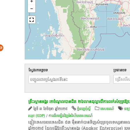
ស្វែងរកអត្ថបទ
ប្រធានបទ
គ្រឹះ​​ស្ថាន​អង្គរ រកចំណូល​បាន​ជិត ២៦លាន​ដុល្លារ​ពី​ការ​លក់​សំបុត្រ​ឱ្យ
ថ្ងៃទី ៣ ខែមិថុនា ឆ្នាំ២០២៥
ភ្នំពេញប៉ុស្តិ៍
ទេសចរណ៍
ឧទ្យ
សរុប (GDP)
/
ការងើបឡើងវិញនៃវិស័យ​ទេសចរណ៍
ភ្ញៀវទេសចរបរទេស​ជិត ៥៣ ម៉ឺននាក់​បាន​ទិញ​សំបុត្រ​ចូល​ទស្សនារមណី​
ឆ្នាំ​២០២៥ ដែល​ធ្វើ​ឱ្យ​​​គ្រឹះ​​ស្ថាន​អង្គរ (Angkor Enterprise) ​ប្រ