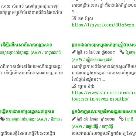
ដោយ​ប្រើ​ពេល​១៩​ឆ្នាំ​ គឺ​ចាប់តាំងពី​ឆ្នា
ក​ សាយ​ សំ​អាល់​ បាន​ជំរុញ​អាជ្ញាធរ​ខេត្ត
។​
...
ចិត្ត​ផ្លាស់​ប្ដូរ​ទីលំនៅ​ឋាន​ពី​តំបន់​រមណីយ

ត​ន​ ​វិបុល​
https://tinyurl.com/3ttn6ezh
្នាំ​ ដើម្បី​លើក​សោភ័ណ​ភាព​ប្រាសាទ​
ព្រះរាជាណាចក្រ​កម្ពុជា​កត់ត្រា​ភ្ញៀវ​ទេសច
ឧទ្យានបុរាណវិទ្យាអង្គរ (AAP)
/
អាជ្ញាធរ​ជាតិ​
ថ្ងៃទី ១០ ខែសីហា ឆ្នាំ២០២៣
ខ្មែរថា
(AAP)
/
ភ្ញៀវទេសចរ​​អន្តរជាតិ​​
រមាណ​ពីរ​លាន​ដើម​នៅ​តំបន់​រមណីយដ្ឋាន​អង្គរ​
​សេចក្តី​ប្រកាស​ព័ត៌មាន​របស់​ក្រសួង​ព័ត៌មា
៣​នេះ​ ដើម្បី​លើក​សោភ័ណ​ភាព​របស់​ប្រាសាទ​
លាន​នាក់​ក្នុង​ខែកក្កដា​ ដែល​សរុប​ចំនួន​អ
ខែ​ដំបូង​នៃ​ឆ្នាំ​នេះ​។
...

ញាន ចំរុង
https://www.khmertimeskh.c
tourists-in-seven-months/
​បង្កើត​ការងារ​នៅ​មូលដ្ឋាន​ដល់​ពួក​គេ​
អ្នកជំនាញ​គណៈកម្មាធិការ​អង្គរ​អបអរសាទរ​
ឧទ្យានបុរាណវិទ្យាអង្គរ (AAP)
/
ជីវភាព
/
ថ្ងៃទី ២៦ ខែមករា ឆ្នាំ២០២៣
វី អូ ឌី
(AAP)
/
ជម្លោះ​ដីធ្លី
/
បញ្ហា​ដី​ធ្លី​
ាភិបាល​ថ្មី​នៃ​អាណត្តិ​ទី​៦​នេះ​បង្កើត​
​របាយការណ៍​លេច​ធ្លាយ​ពី​អ្នកជំនាញ​នៃ​ស្ថាប័