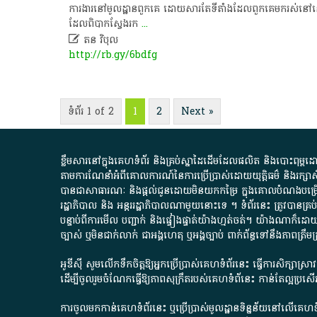
ការងារ​នៅ​មូលដ្ឋាន​ពួក​គេ​ ដោយសារ​តែ​ទីតាំង​ដែល​ពួក​គេ​មក​រស់នៅ​នោះ​ជ
ដែល​ពិបាក​ស្វែងរក
...

ត​ន​ ​វិបុល​
http://rb.gy/6bdfg
ទំព័រ 1 of 2
1
2
Next »
ខ្លឹមសារ​នៅ​ក្នុង​គេហទំព័រ និង​គ្រប់​ស្នា​ដៃ​ដើម​ដែល​ផលិត​ និង​បោះពុម្ព​ដោយ​ អង
តាមការ​ណែនាំ​អំពី​គោលការណ៍​នៃ​ការ​ប្រើប្រាស់​ដោយ​យុត្តិធម៌​ និង​រក្សាសិទ្
បានជា​សាធារណៈ​ និង​ផ្តល់​ជូន​ដោយ​មិន​យក​កម្រៃ​ ក្នុង​គោលបំណង​បម្រើ​ដល់
រដ្ឋាភិបាល​ និង ​អន្តររដ្ឋាភិបាល​ណាមួយ​នោះ​ទេ ​។​ ទំព័រ​នេះ​ ត្រូវ​បាន
បន្ទាប់​ពី​ការ​មើល​ បញ្ជាក់​ និង​ផ្ទៀងផ្ទាត់​យ៉ាង​ហ្មត់ចត់​។​ យ៉ាងណា​ក៏​ដោយ​
ច្បាស់​ ឬ​មិន​ជាក់លាក់​ ជា​អង្គហេតុ​ ឬ​អង្គច្បាប់​ ពាក់ព័ន្ធ​ទៅ​នឹង​ភា
អូឌីស៊ី សូមលើកទឹកចិត្តឱ្យអ្នកប្រើប្រាស់គេហទំព័រនេះ ធ្វើការសិក្សាស្
ដើម្បីចូលរួមចំណែកធ្វើឱ្យភាពសុក្រឹតរបស់គេហទំព័នេះ កាន់តែល្អប្រ
ការចូលមកកាន់គេហទំព័រនេះ ឬប្រើប្រាស់មូលដ្ឋានទិន្នន័យនៅលើគេហទំ