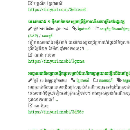

បុគ្គលិក​ ខ្មែរ​ថា​ម​ស៍​
https://tinyurl.com/3efrzsef
ទេសចរ​ជាង​ ១​ ម៉ឺន​នាក់​មក​ទស្សនា​ព្រឹត្តិការណ៍​សម​រាត្រី​នៅ​អង្គរវត្ត​
ថ្ងៃទី ២២ ខែមីនា ឆ្នាំ២០២៤
ខ្មែរថាមស៍
សេដ្ឋកិច្ច និងពាណិជ្ជកម្ម
(AAP)
/
សមរាត្រី
​ភ្ញៀវ​ទេសចរ​ជាង​១​ម៉ឺន​នាក់​ បាន​មក​ទស្សនា​ព្រឹ​ត្ត​ការណ៍​ថ្ងៃ​រះ​ចំ​កំពូល
ព្រឹក​ថ្ងៃ​ទី​២១​ ខែមីនា​ ឆ្នាំ​២០២៤​នេះ​។​ ​
...

ណាង វាសនា
https://tinyurl.mobi/3gxna
អាជ្ញាធរ​ជាតិ​អប្សរា​បង្កើត​ផ្លូវ​សម្រាប់​ដំណើរ​កម្សាន្ត​ដោយ​ថ្មើរជើង​នៅ​ក្នុង​ព
ថ្ងៃទី ១៤ ខែកុម្ភៈ ឆ្នាំ២០២៤
ខ្មែរថាមស៍
ទេសចរណ៍
ឧទ្យា
​អាជ្ញាធរ​ជាតិ​អប្សរា​បាន​បង្កើត​ផ្លូវ​សម្រាប់​ដំណើរ​កម្សាន្ត​នៅ​ក្នុង​ព្រៃ​ធ
ទេសចរណ៍​ថ្មី​មួយទៀត​នៅ​ក្រុង​សៀមរាប​។​ វា​ជា​ផ្លូវ​សម្រាប់​ដំណើរ​កម្សាន្ត
ប្រាសាទ​នានា​នៅ
...

​ត​ន​ ​វិបុល​
https://tinyurl.mobi/3d96c