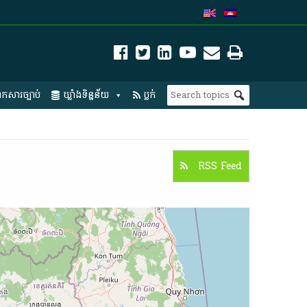
កសារច្បាប់
ឃ្លាំងទិន្នន័យ
ប្លក់
RSS Feed