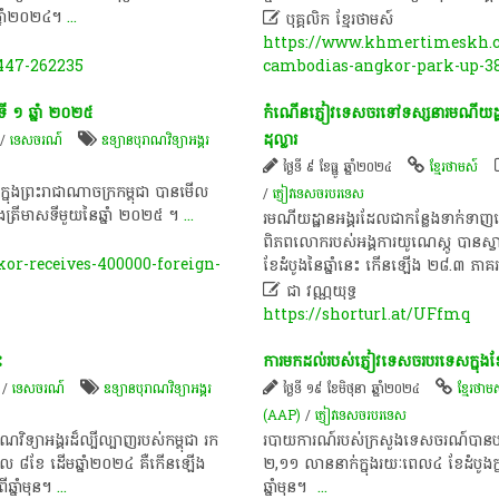
ឆ្នាំ​២០២៤។
...

បុគ្គលិក​ ខ្មែរ​ថា​ម​ស៍​
https://www.khmertimeskh.co
447-262235
cambodias-angkor-park-up-38
ី ១ ឆ្នាំ ២០២៥
កំណើនភ្ញៀវទេសចរទៅទស្សនារមណីយដ
ដុល្លារ
/
ទេសចរណ៍
ឧទ្យានបុរាណវិទ្យាអង្គរ
ថ្ងៃទី ៩ ខែធ្នូ ឆ្នាំ២០២៤
ខ្មែរថាមស៍
នុងព្រះរាជាណាចក្រកម្ពុជា បានមើល
/
ភ្ញៀវទេសចរ​បរទេស​
ងត្រីមាសទីមួយនៃឆ្នាំ ២០២៥ ។
...
រមណីយដ្ឋានអង្គរដែលជាកន្លែងទាក់ទាញទ
ពិភពលោករបស់អង្គការយូណេស្កូ បានស្
r-receives-400000-foreign-
ខែដំបូងនៃឆ្នាំនេះ កើនឡើង ២៨.៣ ភ

ជា វណ្ណយុទ្ធ
https://shorturl.at/UFfmq
ះ
ការ​មក​ដល់​របស់​ភ្ញៀវ​ទេសចរ​បរទេស​ក្ន
/
ទេសចរណ៍
ឧទ្យានបុរាណវិទ្យាអង្គរ
ថ្ងៃទី ១៩ ខែមិថុនា ឆ្នាំ២០២៤
ខ្មែរថាម
(AAP)
/
ភ្ញៀវទេសចរ​បរទេស​
ិទ្យា​អង្គរ​ដ៏​ល្បីល្បាញ​របស់​កម្ពុជា រក​
​របាយការណ៍​របស់​ក្រសួងទេសចរណ៍​បាន​បង្ហាញ
ៈពេល ៨ខែ ដើមឆ្នាំ២០២៤ គឺ​កើន​ឡើង
២,១១​ លាន​នាក់​ក្នុង​រយៈពេល​៤​ ខែ​ដំបូង​
ឆ្នាំមុន។
...
ឆ្នាំ​មុន​។​ ​
...