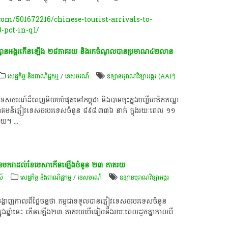
m/501672216/chinese-tourist-arrivals-to-
-pct-in-q1/
្ឋានអង្គរកើនឡើង ២៨ភាគរយ និងរកចំណូលបានប្រមាណ៤២លាន
សេដ្ឋកិច្ច និងពាណិជ្ជកម្ម
/
ទេសចរណ៍
ឧទ្យានបុរាណវិទ្យាអង្គរ (AAP)
េសចរណ៍ដ៏ពេញនិយមបំផុតនៅកម្ពុជា និងបានចុះក្នុងបញ្ជីបេតិកភណ្ឌ
វាគមន៍ភ្ញៀវទេសចរបរទេសចំនួន ៨៩៨.៣៣៦ នាក់ ក្នុងរយៈពេល ១១
ាគរយ។
...
ុង​ខែមករា​ដល់​ខែមេសា​កើនឡើង​ចំនួន​ ២៣​ ភាគរយ​
ស៍
សេដ្ឋកិច្ច និងពាណិជ្ជកម្ម
/
ទេសចរណ៍
ឧទ្យានបុរាណវិទ្យាអង្គរ
​កាលពី​ថ្ងៃ​ចន្ទ​ថា​ កម្ពុជា​ទទួល​បាន​ភ្ញៀវ​ទេសចរ​បរទេស​ចំនួន​
ក្នុងឆ្នាំនេះ​ កើនឡើង​២៣​ ភាគរយ​បើ​ធៀប​នឹង​រយៈពេល​ដូច​គ្នា​កាលពី​