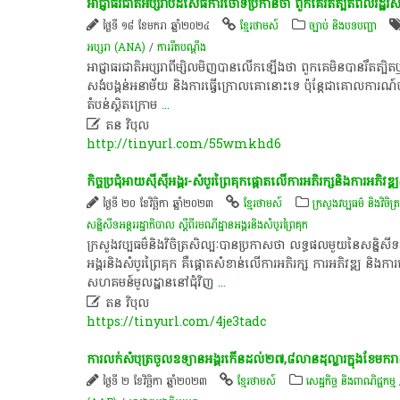
​អាជ្ញាធរ​ជាតិ​អប្សរា​បដិសេធ​ការ​ចោទប្រកាន់​ថា​ ពួក​គេ​រឹតត្បិត​ពលរដ្ឋ​រស់នៅ
ថ្ងៃទី ១៨ ខែមករា ឆ្នាំ២០២៤
ខ្មែរថាមស៍
ច្បាប់ និងបទបញ្ជា
អប្សរា​ (ANA)
/
ការរឹតបណ្តឹង
​អាជ្ញាធរ​ជាតិ​អប្សរា​ពី​ម្សិលមិញ​បាន​លើក​ឡើង​ថា​ ពួក​គេ​មិន​បាន​រឹតត
សង់​បង្គន់​អនាម័យ​ និង​ការ​ធ្វើ​ក្រោលគោ​នោះ​ទេ​ ប៉ុន្តែ​ជា​គោលការណ៍​ច្បា
តំបន់​ស្ថិត​ក្រោម
...

ត​ន​ ​វិបុល​
http://tinyurl.com/55wmkhd6
​កិច្ចប្រជុំ​អាយ​ស៊ី​ស៊ី​អង្គរ​-​សំបូរ​ព្រៃ​គុក​ផ្តោត​លើ​ការ​អភិរក្ស​និង​ការ​អភ
ថ្ងៃទី ២០ ខែវិច្ឆិកា ឆ្នាំ២០២៣
ខ្មែរថាមស៍
ក្រសួងវប្បធម៌ និងវិចិត្
សន្និសីទ​អន្តររដ្ឋាភិបាល​ ស្ដី​ពីរ​មណី​ដ្ឋា​ន​អង្គរ​និង​សំបូរ​ព្រៃ​គុក​
​ក្រសួង​វប្បធម៌​និង​វិចិត្រសិល្បៈ​បាន​ប្រកាស​ថា​ លទ្ធផល​មួយ​នៃ​សន្និសីទ​អន្
អង្គរ​និង​សំបូរ​ព្រៃ​គុក​ គឺ​ផ្ដោត​សំខាន់​លើ​ការ​អភិរក្ស​ ការ​អភិវឌ្ឍ​ និង​កា
សហគមន៍​មូលដ្ឋាន​នៅ​ជុំវិញ
...

ត​ន​ ​វិបុល​
https://tinyurl.com/4je3tadc
​ការ​លក់​សំបុត្រ​ចូល​ឧទ្យាន​អង្គរ​កើន​ដល់​២៧,៨​លាន​ដុល្លារ​ក្នុង​ខែមករា
ថ្ងៃទី ២ ខែវិច្ឆិកា ឆ្នាំ២០២៣
ខ្មែរថាមស៍
សេដ្ឋកិច្ច និងពាណិជ្ជកម្ម