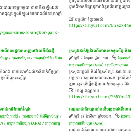
​ក្រសួងទេសចរណ៍​បាន​និយាយ​នៅ​ក្នុង​សេចក្ត
ង្វាន់​ដ៏​មាន​កិត្យានុភាព​ចំនួន​ពីរ​នៅ​ក្នុង​ក
​ព្រះរាជាណាចក្រ​កម្ពុជា​ បាន​កើនឡើង​ដល់​
...
ល្លារ​ក្នុង​អំឡុង​ខែមករា​ដល់​ខែតុលា​ឆ្នាំ​

បុគ្គលិក​ ខ្មែរ​ថា​ម​ស៍​
https://tinyurl.com/5hazx44
pass-sales-to-angkor-park-
 ​ក្រោយ​ពី​ពលរដ្ឋ​ចាកចេញ​ទៅ​នៅ​ទីតាំង​ថ្មី
ក្រសួង​ដាក់​ឱ្យ​ដំណើរការ​លេខ​ទូរស័ព្ទ​ និង​តេ
រសិល្បៈ
/
ក្រសួងបរិស្ថាន
/
ក្រសួងរៀបចំដែនដី នគ
ថ្ងៃទី ៩ ខែតុលា ឆ្នាំ២០២៣
ខ្មែរថាមស៍
រា
អាជ្ញាធរ​ជាតិ​អប្សរា​ (ANA)
/
ប្រព័ន្ធ​តេ​ឡេ​ក្រាម​
​និង​សំណង់​ ​បាន​ណែនាំ​ដល់​ភាគី​ពាក់ព័ន្ធ​ចូល
​ក្រសួង​វប្បធម៌​ និង​វិចិត្រសិល្បៈ​ តាម​រយៈ​អា
ន្ទាប់ពី​ពួកគេ​ស្ម័គ្រ
...
ឡេ​ក្រាម​ សម្រាប់​សាធារណជន​ ឬ​ភាគី​ពាក់ព័ន្
ដ្ឋាន​អង្គរ​ ដើម្បី​បង្កើន​ភាព​ងាយស្រួល​ និ

ហង្ស ពណ្ណរាយ
https://tinyurl.com/2667br43
រុន​តា​ឯក​និង​ពាក់​ស្នែង​
​អាជ្ញាធរ​ជាតិ​អប្សរា​ដាំ​ឈើ​ចម្រុះ​ជាង​ពី
ប់គ្រង​ដីធ្លី
/
ក្រសួងវប្បធម៌ និងវិចិត្រសិល្បៈ
/
ថ្ងៃទី ១៨ ខែសីហា ឆ្នាំ២០២៣
ខ្មែរថា
AP)
/
អាជ្ញាធរ​ជាតិ​អប្សរា​ (ANA)
/
អាជ្ញាធរខេត្ត
អាជ្ញាធរ​ជាតិ​អប្សរា​ (ANA)
អាជ្ញាធរ​ជាតិ​អប្សរា​បាន​អះអាង​ថា​ ពួក​គេ​ប