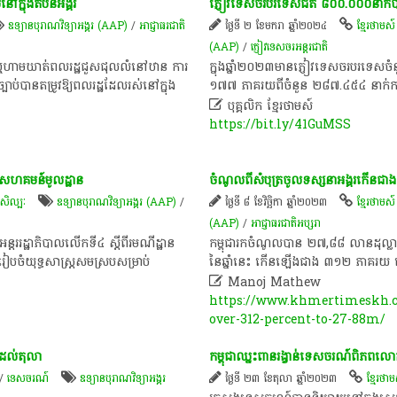
​ក្នុង​តំបន់​អង្គរ​
ភ្ញៀវ​ទេសចរ​បរទេស​ជិត​ ៨០០.០០០​នាក់​បាន​ម
ឧទ្យានបុរាណវិទ្យាអង្គរ (AAP)
/
អាជ្ញាធរ​ជាតិ​
ថ្ងៃទី ២ ខែមករា ឆ្នាំ២០២៤
ខ្មែរថាមស៍
(AAP)
/
ភ្ញៀវទេសចរ​​អន្តរជាតិ​​
្បិត​ឬ​ហាមឃាត់​ពលរដ្ឋ​ជួសជុល​លំនៅ​ឋាន​ ការ​
​ក្នុង​ឆ្នាំ​២០២៣​មាន​ភ្ញៀវ​ទេសចរ​បរទេស​ច
ប់​បាន​តម្រូវ​ឱ្យ​ពលរដ្ឋ​ដែល​រស់នៅ​ក្នុង​
១៧៧​ ភាគរយ​ពី​ចំនួន​ ២៨៧.៤៥៤​ នាក់​កាលពី

បុគ្គលិក​ ខ្មែរ​ថា​ម​ស៍​
https://bit.ly/41GuMSS
ិវឌ្ឍ​សហគមន៍​មូលដ្ឋាន​
​ចំណូល​ពី​សំបុត្រ​ចូល​ទស្សនា​អង្គរ​កើន​
រសិល្បៈ
ឧទ្យានបុរាណវិទ្យាអង្គរ (AAP)
/
ថ្ងៃទី ៨ ខែវិច្ឆិកា ឆ្នាំ២០២៣
ខ្មែរថាមស៍
(AAP)
/
អាជ្ញាធរជាតិអប្សរា
តររដ្ឋាភិបាល​លើក​ទី​៤​ ស្ដី​ពីរ​មណី​ដ្ឋា​ន​
​កម្ពុជា​រក​ចំណូល​បាន​ ២៧,៨៨​ លាន​ដុល្លារ​
រ​រៀបចំ​យុទ្ធសាស្ត្រ​សម​ស្រប​សម្រាប់​
នៃ​ឆ្នាំ​នេះ​ កើនឡើង​ជាង​ ៣១២​ ភាគរយ​ បើ​

Manoj Mathew
https://www.khmertimeskh.co
over-312-percent-to-27-88m/
​ដល់​តុលា​
កម្ពុជា​ឈ្នះ​ពានរង្វាន់​ទេសចរណ៍​ពិភពលោ
/
ទេសចរណ៍
ឧទ្យានបុរាណវិទ្យាអង្គរ
ថ្ងៃទី ២៣ ខែតុលា ឆ្នាំ២០២៣
ខ្មែរថា