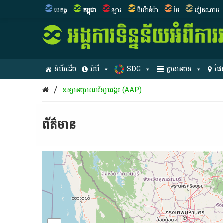
មេគង្គ
កម្ពុជា
ឡាវ
មីយ៉ាន់ម៉ា
ថៃ
វៀតណាម
ទំព័រដើម
អំពី
SDG
ប្រធានបទ
ផែ
/
ឧទ្យានបុរាណវិទ្យាអង្គរ (AAP)
ព័ត៌មាន​