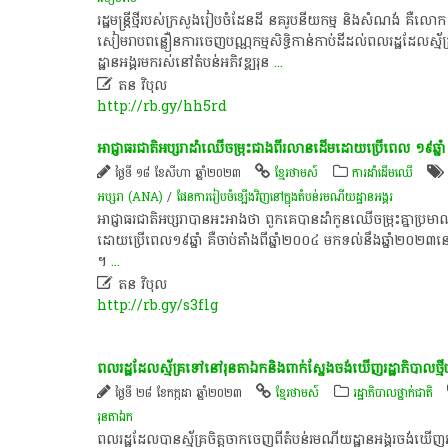
​រដ្ឋមន្ត្រី​ថ្មី​របស់​ក្រសួង​រៀបចំ​ដែនដី​ នគរូបនីយកម្ម​ និង​សំណង់​ គឺ​លោ
សៀមរាប​ព​ន្លឿ​ន​ការ​ចេញ​បណ្ណ​កម្មសិទ្ធិ​កាន់កាប់​ដី​ដល់​ពលរដ្ឋ​ដែល​ស្ម័គ្រ
ដ្ឋាន​អង្គរ​មក​រស់នៅ​តំបន់​អភិវឌ្ឍ​រុន
...

ត​ន​ ​វិបុល​
http://rb.gy/hh5rd
អាជ្ញាធរ​ជាតិ​អប្សរា​ដាំ​ឈើ​ចម្រុះ​ជាង​ពីរ​លាន​ដើម​ដោយ​ប្រើ​ពេល​ ១៩​ឆ
ថ្ងៃទី ១៨ ខែសីហា ឆ្នាំ២០២៣
ខ្មែរថាមស៍
ការដាំដើមឈើ
អប្សរា​ (ANA)
/
​ផែន​ការរៀបចំ​ឡើងវិញ​នៅ​ក្នុង​តំបន់​រមណីយដ្ឋាន​អង្គរ
​អាជ្ញាធរ​ជាតិ​អប្សរា​បាន​អះអាង​ថា​ ពួក​គេ​បាន​ដាំ​កូន​ឈើ​ចម្រុះ​គ្នា​ប្
ដោយ​ប្រើ​ពេល​១៩​ឆ្នាំ​ គឺ​ចាប់តាំងពី​ឆ្នាំ​២០០៤​ មក​ទល់​នឹង​ឆ្នាំ​២០២
។
...

ត​ន​ ​វិបុល​
http://rb.gy/s3flg
ពលរដ្ឋ​ដែល​ស្ម័គ្រ​ទៅ​នៅ​រុន​តា​ឯក​និង​ពាក់​ស្នែង​ចង់​ឃើញ​រដ្ឋាភិបាល​ថ្មី
ថ្ងៃទី ២៨ ខែកក្កដា ឆ្នាំ២០២៣
ខ្មែរថាមស៍
រដ្ឋាភិបាលថ្នាក់ជាតិ
រុនតាឯក
​ពលរដ្ឋ​ដែល​បាន​ស្ម័គ្រចិត្ត​ចាក​ចេញពី​តំបន់​រមណីយដ្ឋាន​អង្គរ​ចង់​ឃើញ​រដ្ឋ