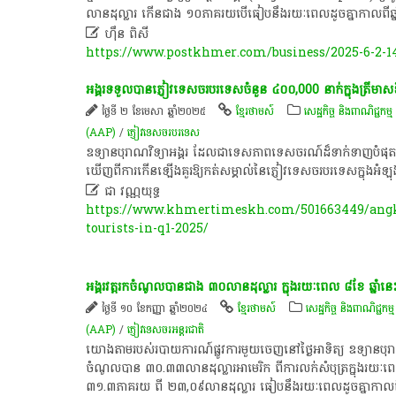
លាន​ដុល្លារ កើន​ជាង ១០​ភាគរយ​បើ​ធៀប​នឹង​រយៈ​ពេល​ដូចគ្នា​កាល​ពី​

ហ៊ឹន ពិសី
https://www.postkhmer.com/business/2025-6-2-1
អង្គរទទួលបានភ្ញៀវទេសចរបរទេសចំនួន ៤០០,000 នាក់ក្នុងត្រីមាសទ
ថ្ងៃទី ២ ខែមេសា ឆ្នាំ២០២៥
ខ្មែរថាមស៍
សេដ្ឋកិច្ច និងពាណិជ្ជកម្ម
(AAP)
/
ភ្ញៀវទេសចរ​បរទេស​
ឧទ្យានបុរាណវិទ្យាអង្គរ ដែលជាទេសភាពទេសចរណ៍ដ៏ទាក់ទាញបំផុតក្
ឃើញពីការកើនឡើងគួរឱ្យកត់សម្គាល់នៃភ្ញៀវទេសចរបរទេសក្នុងអំឡុ

ជា​ វណ្ណ​យុទ្ធ​
https://www.khmertimeskh.com/501663449/angko
tourists-in-q1-2025/
អង្គរវត្ត​រកចំណូលបាន​ជាង ៣០លាន​ដុល្លារ ក្នុង​រយៈពេល ៨ខែ ឆ្នាំនេ
ថ្ងៃទី ១០ ខែកញ្ញា ឆ្នាំ២០២៤
ខ្មែរថាមស៍
សេដ្ឋកិច្ច និងពាណិជ្ជកម្ម
(AAP)
/
ភ្ញៀវទេសចរ​​អន្តរជាតិ​​
យោងតាម​​រប​ស់​របាយការណ៍​ផ្លូវ​ការ​មួយ​​ចេញ​នៅ​ថ្ងៃអាទិត្យ ឧទ្យាន​បុរាណវ
ចំណូលបាន ៣០.៣៣លាន​ដុល្លារ​អា​មេរិក ពី​ការលក់​សំបុត្រ​ក្នុង​រយ
៣១.៣ភាគរយ ពី ២៣,០៩លាន​ដុល្លារ ធៀប​នឹង​រយៈពេល​ដូចគ្នា​កាល​ពី​