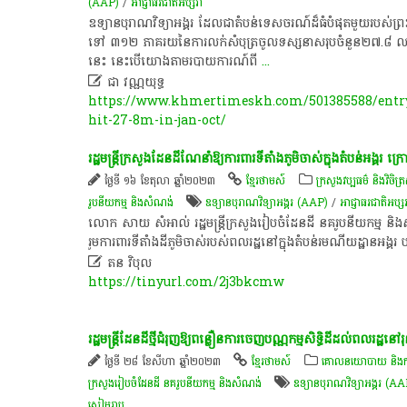
(AAP)
/
អាជ្ញាធរជាតិអប្សរា
​ឧទ្យាន​បុរាណវិទ្យា​អង្គរ​ ដែល​ជា​តំបន់​ទេសចរណ៍​ដ៏​ធំ​បំផុត​មួយ​របស់
ទៅ​ ៣១២​ ភាគរយ​នៃ​ការ​លក់​សំបុត្រ​ចូល​ទស្សនា​សរុប​ចំនួន​២៧.៨​ លាន​ដុ
នេះ​ នេះ​បើ​យោង​តាម​របាយការណ៍​ពី
...

ជា​ វណ្ណ​យុទ្ធ​
https://www.khmertimeskh.com/501385588/entry-
hit-27-8m-in-jan-oct/
​រដ្ឋមន្ត្រី​ក្រសួង​ដែនដី​ណែនាំ​ឱ្យ​ការពារ​ទីតាំង​ភូមិ​ចាស់​ក្នុង​តំបន់​អង្គរ​
ថ្ងៃទី ១៦ ខែតុលា ឆ្នាំ២០២៣
ខ្មែរថាមស៍
ក្រសួងវប្បធម៌ និងវិចិត្
រូបនីយកម្ម និងសំណង់
ឧទ្យានបុរាណវិទ្យាអង្គរ (AAP)
/
អាជ្ញាធរជាតិអប្ស
​លោក​ ​សាយ​ ​សំ​អា​ល់ ​រដ្ឋមន្ត្រី​ក្រសួង​រៀបចំ​ដែនដី​ ​​នគរូ​ប​នី​យ​កម្ម​ 
រួម​ការពារ​ទីតាំង​ដី​ភូមិ​ចាស់​របស់​ពលរដ្ឋ​នៅ​ក្នុង​តំបន់​រមណីយដ្ឋាន​អង្គរ​ ​ប

ត​ន​ ​វិបុល​
https://tinyurl.com/2j3bkcmw
រដ្ឋមន្ត្រី​ដែនដី​ថ្មី​ជំរុញ​ឱ្យ​ព​ន្លឿ​ន​ការ​ចេញ​បណ្ណ​កម្មសិទ្ធិ​ដី​ដល់​ពលរដ្ឋ​នៅ​
ថ្ងៃទី ២៨ ខែសីហា ឆ្នាំ២០២៣
ខ្មែរថាមស៍
គោលនយោបាយ និង​ការគ្រ
ក្រសួងរៀបចំដែនដី នគរូបនីយកម្ម និងសំណង់
ឧទ្យានបុរាណវិទ្យាអង្គរ (A
សៀមរាប