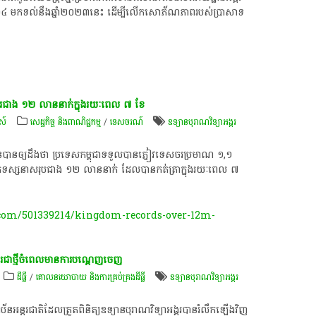
ំ​២០០៤​ មក​ទល់​នឹង​ឆ្នាំ​២០២៣​នេះ​ ដើម្បី​លើក​សោភ័ណ​ភាព​របស់​ប្រាសាទ​
រ​ជាង​ ១២​ លាន​នាក់​ក្នុង​រយៈពេល​ ៧​ ខែ​
មស៍
សេដ្ឋកិច្ច និងពាណិជ្ជកម្ម
/
ទេសចរណ៍
ឧទ្យានបុរាណវិទ្យាអង្គរ
ន​បាន​ឲ្យ​ដឹង​ថា​ ប្រទេស​កម្ពុជា​ទទួល​បាន​ភ្ញៀវ​ទេសចរ​ប្រមាណ​ ១,១​
្នក​ទស្សនា​សរុប​ជាង​ ១២​ លាន​នាក់​ ដែល​បាន​កត់ត្រា​ក្នុង​រយៈពេល​ ៧​
om/501339214/kingdom-records-over-12m-
ជា​ថ្មី​ចំ​ពេល​មានការ​បណ្តេញចេញ​
ដីធ្លី
/
គោលនយោបាយ និង​ការគ្រប់គ្រង​ដីធ្លី
ឧទ្យានបុរាណវិទ្យាអង្គរ
ន​អន្តរជាតិ​ដែល​ត្រួតពិនិត្យ​ឧទ្យាន​បុរាណវិទ្យា​អង្គរ​បាន​រំលឹក​ឡើង​វិញ​