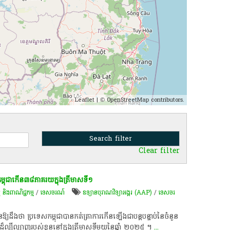
Leaflet
| ©
OpenStreetMap
contributors.
Clear filter
ម្ពុជា​កើន​៣៨​ភាគរយ​ក្នុង​ត្រីមាស​ទី​១
្ច និងពាណិជ្ជកម្ម
/
ទេសចរណ៍
ឧទ្យានបុរាណវិទ្យាអង្គរ (AAP)
/
​ទេសចរ​
ឱ្យដឹងថា ប្រទេសកម្ពុជាបានកត់ត្រាការកើនឡើងជាបន្តបន្ទាប់នៃចំនួន
៏ល្បីល្បាញរបស់ខ្លួននៅក្នុងត្រីមាសទីមួយនៃឆ្នាំ ២០២៥ ។
...