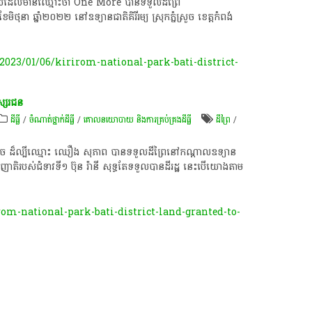
ុនមួយដែលមានឈ្មោះថា One More បានទទួល​ដី​ព្រៃ
នា ឆ្នាំ២០២២ នៅឧទ្យានជាតិ​គិរីរម្យ ស្រុកភ្នំស្រួច ខេត្តកំពង់
023/01/06/kirirom-national-park-bati-district-
ឥស្សរជន​
ដីធ្លី
/
ចំណាត់ថ្នាក់ដីធ្លី
/
គោលនយោបាយ និង​ការគ្រប់គ្រង​ដីធ្លី
ដីព្រៃ
/
ម៉ិច​ ដ៏​ល្បីឈ្មោះ​ ឈឿ​ង​ សុភាព​ បាន​ទទួល​ដី​ព្រៃ​នៅ​កណ្តាល​ឧទ្យាន​
់ញាតិ​របស់​ជំទាវ​ទី​១​ ប៊ុ​ន​ រ៉ា​នី​ សុទ្ធតែ​ទទួល​បាន​ដី​រដ្ឋ​ នេះ​បើ​យោង​តាម
rom-national-park-bati-district-land-granted-to-