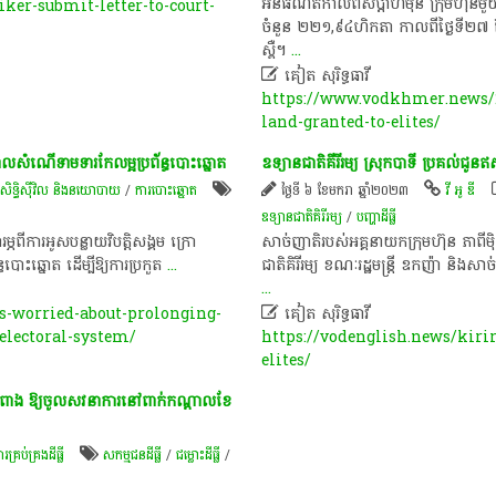
អ៊ីនធឺណិត​កាល​ពីសប្តាហ៍មុន ក្រុមហ៊
er-submit-letter-to-court-
ចំនួន ២២១,៩៤ហិកតា កាលពីថ្ងៃទី២៧ ខែមិថុ
ស្ពឺ។​
...

គៀត សុរិទ្ធធាវី
https://www.vodkhmer.news/2
land-granted-to-elites/
នចោលសំណើទាមទារកែលម្អប្រព័ន្ធបោះឆ្នោត
ឧទ្យាន​ជាតិ​គី​រី​រម្យ​ ស្រុក​បាទី​ ប្រគល់​ជូន​
សិទិ្ធស៊ីវិល និងនយោបាយ
/
ការបោះឆ្នោត
ថ្ងៃទី ៦ ខែមករា ឆ្នាំ២០២៣
វី អូ ឌី
ឧទ្យានជាតិគិរីរម្យ
/
បញ្ហា​ដី​ធ្លី​
ារម្ភពីការអូសបន្លាយវិបត្តិសង្គម ក្រោ​​​​
​សាច់ញាតិ​របស់​អគ្គនាយក​ក្រុមហ៊ុន​ ភា​ពី​
នោត​ ដើម្បី​ឱ្យការ​ប្រកួ​ត​​​​​​​
...
ជាតិ​គិរី​រម្យ​ ខណៈ​រដ្ឋមន្ត្រី​ ឧកញ៉ា​ និង​សាច
...
s-worried-about-prolonging-

គៀត សុរិទ្ធធាវី
-electoral-system/
https://vodenglish.news/kiri
elites/
៍ឡពាង ឱ្យចូលសវនាការនៅពាក់កណ្ដាលខែ
ប់គ្រង​ដីធ្លី
សកម្មជន​ដីធ្លី​
/
ជម្លោះ​ដីធ្លី
/