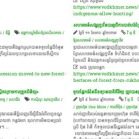

គៀត សុរិទ្ធធាវី
https://www.vodkhmer.news/20
indigenous-allow-hunting/
សហគមន៍សង្ឃរុក្ខាវ័នបារម្ភពីការបាត់ប
ារ
/
ដីធ្លី
អង្គការឃ្លាំមើលព្រៃឈើសាកល
/
ថ្ងៃទី ១១ ខែមករា ឆ្នាំ២០២៣
វី អូ ឌី
ព្រៃ​​​សហគម​​ន៍
/
សហគមន៍សង្ឃរុក្ខាវ័ន
ាមួយនឹង​អ្នកស្រុក​បាន​ទទួល​ផ្ទៃដី​ចំនួន​
ប្រជាសហគមន៍បានបង្ហាញក្ដីព្រួយបារម្ភថា
អនុក្រឹត្យ​ដែល​ចុះហត្ថលេខា​ដោយ​ទីស្តីការ
ព្រៃសហគមន៍សង្ឃរុក្ខាវ័ន ទំហំជិត៥ ០០០
ព្រៃឈើ និងជម្រក​សត្វព្រៃគ្រប់ប្រភេទដ

មេង គ្រុយពន្លក
ncession-moved-to-new-forest-
https://www.vodkhmer.news/20
hectares-of-forest-from-ruk
តក្រោមការត្រួតពិនិត្យ»
មួយផ្នែកធំនៃដីឧទ្យានជាតិគិរីរម្យ ត្រូ
កម្ម
/
សហជីព
កាស៊ីណូ ណា​ហ្គាវើល
/
ថ្ងៃទី ៩ ខែមករា ឆ្នាំ២០២៣
វី អូ ឌី
/
ក្រុមហ៊ុន One More
/
ភាពភីម៉ិច
/
ក្រុមហ៊ុ
ាជធានីភ្នំពេញដើម្បីដឹងអំពីលក្ខខណ្ឌ
សាច់ញាតិរបស់អគ្គនាយក​ក្រុម​ហ៊ុន ភាព
 ​ ដោយថា កន្លងមក តុលាការមិនបានប្រាប់
(ហៅយាយភូ) បានទទួលដីព្រៃនៅកណ្ដាលឧទ្
ួន។
...
ស្រី ប៊ុន រ៉ានី ក៏ទទួលបានដីរដ្ឋផងដ
យោងតាមអនុក្រឹត្យថ្មីរបស់រដ្ឋាភិបាល ដែល​បា