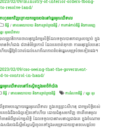
023/02/09/ministry-of-interior-orders-tbong-
o-resolve-land/
ួរដកហូតមកវិញក្រោយកម្ទេចរបងនៅឆ្នេរអូរឈើទាល
ដីធ្លី
/
គោលនយោបាយ និង​ការគ្រប់គ្រង​ដីធ្លី
/
ការកាន់កាប់​ដីធ្លី និង​ការចេញ​
ឆ្នេរ អូរឈើទាល
ាលត្រូវនិរាករចោលនូវប្លង់កម្មសិទ្ធិដែលទ​​ទួ​​​​​ល​​បានភាពស្របច្បាប់ ក្នុង
ទំហំជាង ៨ពាន់​​ម៉ែ​​ត្រ​​​​កា​​រ៉េ ដែលគេចាត់ទុកថា ការអនុវត្តបែបនេះ
​​យធ្វើ​​ឱ្យ​​ប៉ះ​​ពាល់ដល់សោភ័ណភាពតំបន់ឆ្នេរសមុទ្រថែមទៀតផង។
023/02/09/cso-seeing-that-the-goverment-
nd-to-control-in-hand/
េរអូរឈើទាលនៅតែស្ថិតក្នុងអាថ៌កំបាំង
ដីធ្លី
/
គោលនយោបាយ និង​ការគ្រប់គ្រង​ដីធ្លី
ការរំលោភដីធ្លី
/
ឆ្នេរ អូរ
ាមបណ្ដោយឆ្នេរអូរឈើទាល ក្នុងខេត្តព្រះសីហនុ ជាកម្មសិទ្ធិរ​​បស់
គេចង់ដឹងចង់​ឮទៀតទៅហើយ ដោយជំនួសមក​​វិញ​​ ថាតើ​​មា​ន​​​​មូល​​
នអំពីម្ចាស់កម្មសិទ្ធិ ដែលទទួលបានវាស​​នា​​​​ល្អជាង​​គេ ក្នុងចំណោម
ដ៏ស្កឹមស្កៃស្ទើរ​​ចូល​​ទៅ​​​​ក្នុង​​​​សមុទ្រដោយគ្មានឧបសគ្គបែប