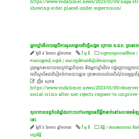
https://www.vodkhmer.news/2023/01/09/naga-strik
showing-order-placed-under-supervision/
អ្នកឃ្លាំមើលបារម្ភពីការអូសបន្លាយវិបត្តិសង្គម ក្រោយ គ.ជ.ប. ច្រា
ថ្ងៃទី ៩ ខែមករា ឆ្នាំ២០២៣
វី អូ ឌី
លទ្ធភាពទទួលបានព័ត៌មាន
/
ការ​បោះ​ឆ្នោត​ឃុំ​-សង្កាត់
/
គណៈកម្មាធិការជាតិរៀបចំការបោះឆ្នោត
ក្រុម​អ្នក​ន​យោបា​យ​ក្រៅ​រដ្ឋា​ភិ​បា​ល​ ​និង​​អ្ន​ក​ឃ្លាំមើ​ល​​ បង្ហាញការព្រួយប
យពីស្ថាប័ន​​​​ជា​​តិរៀ​ប​ចំ​​​ការបោះឆ្នោត ច្រានចោលសំណើសុំកែលម្អប្រព័ន្ធបោះឆ្

ញឹម សុខន
https://www.vodkhmer.news/2023/01/05/observer
social-crisis-after-nec-rejects-request-to-improve
តុលាការខេត្តកំពង់ឆ្នាំងកោះហៅសកម្មជនដីធ្លី២នាក់នៅសហគមន
នេះ
ថ្ងៃទី ៦ ខែមករា ឆ្នាំ២០២៣
វី អូ ឌី
ដីធ្លី
/
គោលនយោបាយ និង​ការគ្រ
បញ្ហា​ដី​ធ្លី​