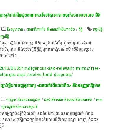
ងក្រសួងពាក់ព័ន្ធជួយអន្តរាគមន៍ទៅតុលាការទម្លាក់ចោលបទចោទ និង
ដីសមូហភាព
/
ជនជាតិភាគតិច និងជនជាតិដើមភាគតិច
/
ដីធ្លី
កម្មសិទ្ធិ
ញ្ហា​ដី​ធ្លី​
ន ស្នើ​តំណាង​រាស្ត្រ និង​ក្រសួង​ពាក់​ព័ន្ធ ជួយ​អន្តរាគមន៍​ទៅ​
​ និង​ចុះ​បញ្ជី​ដីធ្លី​ឱ្យ​ពួកគាត់ឱ្យ​បាន​ឆាប់ បើ​មិន​ដូច្នេះ​ទេ
្រាប់​រស់នៅ។
...
023/01/25/indigenous-ask-relevant-ministries-
-charges-and-resolve-land-disputes/
រាងច្បាប់ថ្មីដកចេញនូវពាក្យ «ជនជាតិដើមភាគតិច» និងអនុញ្ញាតឱ្យមាន
បរិស្ថាន និងធនធានធម្មជាតិ
/
ជនជាតិភាគតិច និងជនជាតិដើមភាគតិច
/
ការប
/
ច្បាប់ស្ដីពីតំបន់ការពារធម្មជាតិ
កម្ម​ច្បាប់​ស្ដី​ពី​ព្រៃឈើ​ និង​តំបន់​ការពារ​ធនធានធម្មជាតិ​ កំពុង​
ណៈ​សេចក្តីព្រាងច្បាប់​នេះ​និយាយ​អំពី​អាជ្ញា​បណ្ណ​បរបាញ់​ និង​ដក​
តី​ពី
...