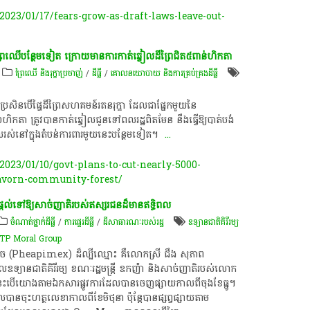
23/01/17/fears-grow-as-draft-laws-leave-out-
ង់ព្រៃឈើបន្ថែមទៀត ក្រោយមានការកាត់ឆ្វៀលដីព្រៃជិត៥ពាន់ហិកតា
ព្រៃឈើ និងរុក្ខាប្រមាញ់
/
ដីធ្លី
/
គោលនយោបាយ និង​ការគ្រប់គ្រង​ដីធ្លី
 ប្រសិនបើផ្ទៃដីព្រៃសហគមន៍រតនរុក្ខា ដែលជាផ្នែកមួយនៃ
ហិកតា ត្រូវបានកាត់​ឆ្វៀលជូនទៅពលរដ្ឋពិតមែន នឹងធ្វើឱ្យបាត់បង់
ែលរស់នៅក្នុងតំបន់ការពារមួយនេះបន្ថែមទៀត។ ​
...
23/01/10/govt-plans-to-cut-nearly-5000-
havorn-community-forest/
វបានផ្ដល់ទៅឱ្យសាច់ញាតិរបស់ឥស្សរជនដ៏មានឥទ្ធិពល
ចំណាត់ថ្នាក់ដីធ្លី
/
ការផ្ទេរដីធ្លី
/
ដីសាធារណៈរបស់រដ្ឋ
ឧទ្យានជាតិគិរីរម្យ
ន​ ​TP Moral Group
ីម៉ិច (Pheapimex) ដ៏ល្បីឈ្មោះ គឺលោកស្រី ជឹង សុភាព
យានជាតិគិរីរម្យ ខណៈរដ្ឋមន្ត្រី ឧកញ៉ា និងសាច់ញាតិរបស់លោក
ែរ។ នេះបើយោងតាមឯកសារផ្លូវការដែលបានចេញផ្សាយកាលពីចុងខែធ្នូ។
ន​ចុះ​ហត្ថលេខាកា​ល​ពី​ខែ​មិថុនា ប៉ុន្តែ​បានផ្សព្វ​ផ្សាយ​តាម​