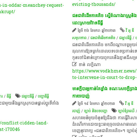
evicting-thousands/
-in-oddar-meanchey-request-
nkrupt/
ជនជាតិដើមភាគតិច ស្នើតំណាងរាស្ត្រនិ
ដោះស្រាយវិវាទដីធ្លី
ថ្ងៃទី ២៦ ខែមករា ឆ្នាំ២០២៣
វី អូ ឌី
សមូហភាព
/
​ជនជាតិ​ដើម​ភាគតិច​
/
ជម្លោះ​ដីធ្លី
/
ប
ជនជាតិដើមភាគតិច មកពីបណ្តា​ខេត្ត​មួយ​ចំនួ
តុលាការ​ឱ្យទម្លាក់ចោលបទចោទប្រកាន់ទៅលើពួកគេ
កូនចៅ​ជំនាន់​ក្រោយ​ពួក​គេ​នឹង​គ្មាន​ដីសម

ខាន់ លក្ខិណា
https://www.vodkhmer.news/2
to-intervene-in-court-to-drop
មានក្ដីបារម្ភកាន់តែខ្លាំង ខណៈសេចក្ដីព្
ការបរបាញ់
ការ
/
ដីធ្លី
ជម្លោះ​ដីធ្លី
/
បញ្ហា​ដី​ធ្លី​
ួយ​នឹង​អ្នក​ស្រុក​បានផ្លាស់ប្តូរទីតាំង
ថ្ងៃទី ១៩ ខែមករា ឆ្នាំ២០២៣
វី អូ ឌី
របាញ់
/
ច្បាប់ និងបទបញ្ជា
ច្បាប់​ព្រៃឈើ​​
សហគមន៍​មួយ​ចំនួន​ឱ្យ​ដឹង​ថា​ ការ​ធ្វើ​វិសោធន
conflict-ridden-land-
ដំណើរការ​ដោយ​ខ្វះ​ធាតុ​ចូល​ជា​សាធារណៈ​ ខ
st-170046
ចេញ​នូវ​ពាក្យ​ «​ជនជាតិភាគតិច​»​។​ ច្បាប់​ស្