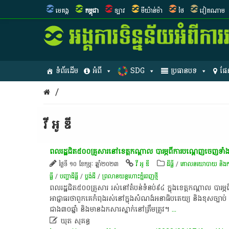
មេគង្គ
កម្ពុជា
ឡាវ
មីយ៉ាន់ម៉ា
ថៃ
វៀតណាម
ទំព័រដើម
អំពី
SDG
ប្រធានបទ
ផែ
/
វី អូ ឌី
ពលរដ្ឋជិត៥០០គ្រួសារនៅខេត្តកណ្ដាល បារម្ភពីការបណ្ដេញចេញទាំងប
ថ្ងៃទី ១០ ខែកុម្ភៈ ឆ្នាំ២០២៣
វី អូ ឌី
ដីធ្លី
/
គោលនយោបាយ និង​ការគ្រ
ធ្លី
/
បញ្ហា​ដី​ធ្លី​
/
ប្លង់ដី
/
ព្រលា​នយន្តហោះ​ភ្នំពេញថ្មី
ពលរដ្ឋជិត៥០០គ្រួសារ រស់នៅតំបន់ទំនប់៩៤ ក្នុងខេត្តកណ្ដាល បារម្
អាជ្ញាធរថាពួកគេកំពុងរស់នៅក្នុងសំណង់អនាធិបតេយ្យ និងខុសច្ប
ជាង៣០ឆ្នាំ និងមានឯកសារស្នាក់នៅត្រឹមត្រូវ។
...

ឃុត សុគន្ធ