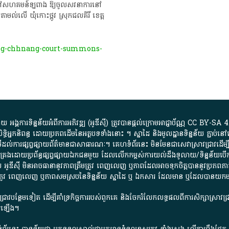
នាក់​នៅសហគមន៍ឡពាង ឱ្យចូលសវនា​ការនៅ​
ូមិ​តាមល់លើ ឃុំកោះថ្កូវ ស្រុក​ជលគិរី ខេត្ត​
ng-chhnang-court-summons-
្គការ​ទិន្នន័យ​អំពី​ការអភិវឌ្ឍ​​ (អូ​ឌី​ស៊ី)​ ត្រូវ​បាន​ផ្តល់​ក្រោម​អាជ្ញាប័ណ្ណ​
CC BY-SA 4
ធិអ្នកនិពន្ធ ដោយ​ប្រភពដើម​នៃ​​អត្ថបទទាំង​នោះ​ ។​ ស្នាដៃ​ និង​មូលដ្ឋាន​ទិន្នន័យ ​ភ្ជាប់​នៅ​
ការ​ផ្សព្វផ្សាយ​ព័ត៌មាន​ជា​សាធារណៈ​។​ គេហទំព័រ​នេះ​ មិនមែន​ជា​សេវា​ស្រាវជ្រាវ​ដើម្បី​ស្វ
​គ្រប់គ្រង​ដោយ​ប្រព័ន្ធ​ផ្សព្វផ្សាយ​ឯកជន​មួយ​ ដែល​លើកកម្ពស់​ការ​យល់​ដឹង​ទូលាយ​/​ទិន្នន
 អូ​ឌី​ស៊ី​ មិន​អាច​ធានា​នូវ​ភាព​ត្រឹមត្រូវ​ ពេញលេញ​ ឬ​ភាព​ដែល​អាច​ទុកចិត្ត​បាននូវ​ប្រភព​ភាគី​
ព​ត្រឹមត្រូវ​ ពេញលេញ​ ឬ​ភាព​សម​ស្រប​នៃ​ទិន្នន័យ​ ស្នាដៃ​ ឬ​ ឯកសារ​ ដែល​មាន​ ឬ​ដែល​បាន​យ
រាវជ្រាវបន្ថែមទៀត ដើម្បីគាំទ្រកិច្ចការ​របស់ពួកគេ និងចែករំលែកលទ្ធផលពីការសិក្សាស្រាវ
សើរឡើង។