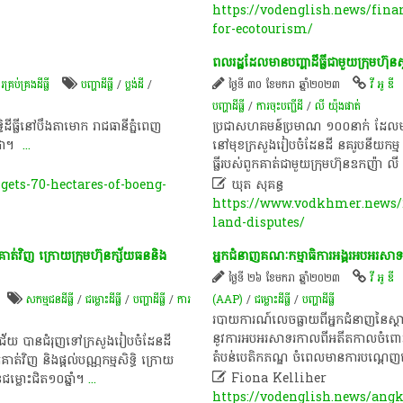
https://vodenglish.news/fina
for-ecotourism/
ពលរដ្ឋដែលមានបញ្ហាដីធ្លីជាមួយក្រុមហ៊ុនស
់គ្រង​ដីធ្លី
បញ្ហា​ដី​ធ្លី​
/
ប្លង់ដី
/
ថ្ងៃទី ៣០ ខែមករា ឆ្នាំ២០២៣
វី អូ ឌី
បញ្ហា​ដី​ធ្លី​
/
ការចុះបញ្ជីដី
/
លី យ៉ុងផាត់
្ធិ​ដីធ្លី​នៅ​បឹង​តា​មោក​ រាជធានី​ភ្នំពេញ​
ប្រជា​សហគមន៍ប្រមាណ ១០០នាក់ ​​ដែលមាន​បញ្ហា
ា​។​ ​
...
នៅមុខក្រសួងរៀបចំដែនដី នគរូបនីយកម្ម និ
ធ្លីរបស់ពួកគាត់​ជាមួយក្រុមហ៊ុនឧកញ៉ា ល
gets-70-hectares-of-boeng-

ឃុត សុគន្ធ
https://www.vodkhmer.news/20
land-disputes/
កគាត់វិញ ក្រោយក្រុមហ៊ុនក្ស័យធននិង
អ្នកជំនាញ​គណៈកម្មាធិការ​អង្គរ​អបអរសាទរ​
ថ្ងៃទី ២៦ ខែមករា ឆ្នាំ២០២៣
វី អូ ឌី
សកម្មជន​ដីធ្លី​
/
ជម្លោះ​ដីធ្លី
/
បញ្ហា​ដី​ធ្លី​
/
ការ
(AAP)
/
ជម្លោះ​ដីធ្លី
/
បញ្ហា​ដី​ធ្លី​
​របាយការណ៍​លេច​ធ្លាយ​ពី​អ្នកជំនាញ​នៃ​ស្ថាប័
នូវ​ការ​អបអរសាទរ​កាលពី​អតីតកាល​ចំពោះ​កិច្ច​ខ
​ជ័យ បាន​ជំរុញ​ទៅ​ក្រសួង​រៀបចំ​ដែន​ដី
តំបន់​បេតិកភណ្ឌ​ ចំ​ពេល​មានការ​បណ្តេញ
គាត់វិញ និងផ្តល់បណ្ណកម្មសិទ្ធិ​​ ក្រោយ​

Fiona Kelliher
្លោះ​​ជិត​១០ឆ្នាំ។
...
https://vodenglish.news/ang