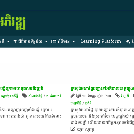
នទី
ព័ត៌មានទិន្នន័យ
ព័ត៌មាន
Learning Platform
ឯ
ង្ខំក្រោមហេតុផលអភិវឌ្ឍន៍
ក្រសួងមហាផ្ទៃបញ្ជាទៅអភិបាលខេត្តត្បូងឃ្
ប់គ្រង​ដីធ្លី
សំណងដីធ្លី
/
ការរំលោភដី
ថ្ងៃទី ១០ ខែកុម្ភៈ ឆ្នាំ២០២៣
វី អូ ឌី
បញ្ហា​ដី​ធ្លី​
/
ប្លង់ដី
ភពីការបណ្ដេញចេញទាំងបង្ខំ ក្រោយ
ក្រសួងមហាផ្ទៃ បានបញ្ជាទៅអភិបាលខេត្តត្
ាប់ ខណៈអះអាងថា ពួកគេរស់នៅតំបន់នោះ
ស្រុកមេមត់ និងស្រុកតំបែរ ខេត្តត្បូងឃ្ម
ជាង១០ឆ្នាំ ហើយបានរកកិច្ចអន្តរាគមន៍ព

ឃុត សុគន្ធ