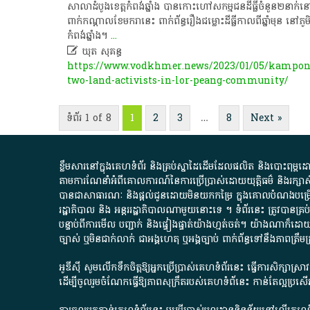
សាលាដំបូង​​ខេត្ត​កំពង់ឆ្នាំង បាន​កោះ​ហៅសកម្មជន​ដីធ្លី​ចំនួន២
ពាក់​កណ្ដាល​ខែ​មករានេះ ពាក់​ព័ន្ធ​រឿង​ជម្លោះដីធ្លី​កាល​ពី​ឆ្នាំមុន ​នៅ​ភ
កំពង់​ឆ្នាំង។
...

ឃុត សុគន្ធ
https://www.vodkhmer.news/2023/01/05/kampo
two-land-activists-in-lor-peang-community/
ទំព័រ 1 of 8
1
2
3
…
8
Next »
ខ្លឹមសារ​នៅ​ក្នុង​គេហទំព័រ និង​គ្រប់​ស្នា​ដៃ​ដើម​ដែល​ផលិត​ និង​បោះពុម្ព​ដោយ​ អង
តាមការ​ណែនាំ​អំពី​គោលការណ៍​នៃ​ការ​ប្រើប្រាស់​ដោយ​យុត្តិធម៌​ និង​រក្សាសិទ្
បានជា​សាធារណៈ​ និង​ផ្តល់​ជូន​ដោយ​មិន​យក​កម្រៃ​ ក្នុង​គោលបំណង​បម្រើ​ដល់
រដ្ឋាភិបាល​ និង ​អន្តររដ្ឋាភិបាល​ណាមួយ​នោះ​ទេ ​។​ ទំព័រ​នេះ​ ត្រូវ​បាន
បន្ទាប់​ពី​ការ​មើល​ បញ្ជាក់​ និង​ផ្ទៀងផ្ទាត់​យ៉ាង​ហ្មត់ចត់​។​ យ៉ាងណា​ក៏​ដោយ​
ច្បាស់​ ឬ​មិន​ជាក់លាក់​ ជា​អង្គហេតុ​ ឬ​អង្គច្បាប់​ ពាក់ព័ន្ធ​ទៅ​នឹង​ភា
អូឌីស៊ី សូមលើកទឹកចិត្តឱ្យអ្នកប្រើប្រាស់គេហទំព័រនេះ ធ្វើការសិក្សាស្
ដើម្បីចូលរួមចំណែកធ្វើឱ្យភាពសុក្រឹតរបស់គេហទំព័នេះ កាន់តែល្អប្រ