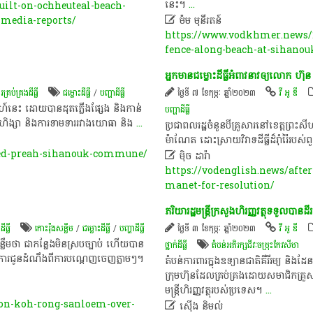
នេះ។
...
ilt-on-ochheuteal-beach-
-media-reports/

ម៉ម មុនីរតន៍
https://www.vodkhmer.news/2
fence-along-beach-at-sihanouk
អ្នកមាន​ជម្លោះដីធ្លី​អំពាវនាវ​ឲ្យ​លោក​ ហ៊
់គ្រង​ដីធ្លី
ជម្លោះ​ដីធ្លី
/
បញ្ហា​ដី​ធ្លី​
ថ្ងៃទី ៧ ខែកុម្ភៈ ឆ្នាំ២០២៣
វី អូ ឌី
ប្តា​ហ៍​នេះ​ ដោយ​បាន​ដុត​ភ្លើង​ផ្សែង​ និង​កាន់
បញ្ហា​ដី​ធ្លី​
ើ​ហិង្សា​ និង​ការ​ទាមទារ​រវាង​យោធា​ និង
...
​ប្រជាពលរដ្ឋ​ចំនួន​បី​គ្រួសារ​នៅ​ខេត្ត​ព្រះ​សី
ម៉ា​ណែ​ត​ ដោះស្រាយ​វិវាទ​ដីធ្លី​ដ៏​រ៉ាំរ៉ៃ​របស់
bled-preah-sihanouk-commune/

ម៉ិច ដារ៉ា
https://vodenglish.news/afte
manet-for-resolution/
ភរិយារដ្ឋមន្ត្រីក្រសួងហិរញ្ញវត្ថុទទួលប
/
ដីធ្លី
កោះរ៉ុងសន្លឹម
/
ជម្លោះ​ដីធ្លី
/
បញ្ហា​ដី​ធ្លី​
ថ្ងៃទី ៣ ខែកុម្ភៈ ឆ្នាំ២០២៣
វី អូ ឌី
លឹម​ថា​ ជា​កន្លែង​មិន​ស្របច្បាប់​ ហើយ​បាន​
ថ្នាក់ដីធ្លី
តំបន់​អភិរក្ស​ជីវៈចម្រុះ​កែវសីមា
នការ​ជូនដំណឹង​ពី​ការ​បណ្តេញចេញ​ភ្លាមៗ​។​ ​
តំបន់ការពារក្នុងឧទ្យានជាតិគីរីរម្យ និងដ
ក្រុមហ៊ុនដែលគ្រប់គ្រងដោយសមាជិកគ្រួ
មន្ត្រីហិរញ្ញវត្ថុរបស់ប្រទេស។
...
-on-koh-rong-sanloem-over-

ស៊ើង និមល់