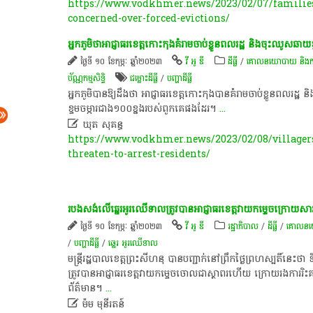
https://www.vodkhmer.news/2023/02/07/families
concerned-over-forced-evictions/
អ្នកភូមិថាអាជ្ញាធរខេត្តកោះកុងគំរាមចាប់ខ្លួនពលរដ្ឋ និងចុះឈូសឆាយ
ថ្ងៃទី ១០ ខែកុម្ភៈ ឆ្នាំ២០២៣
វី អូ ឌី
ដីធ្លី
/
គោលនយោបាយ និង​ការគ្រ
ប័ណ្ណកម្មសិទ្ធិ​
ជម្លោះ​ដីធ្លី
/
បញ្ហា​ដី​ធ្លី​
អ្នកភូមិបានឱ្យដឹងថា អាជ្ញាធរខេត្តកោះកុងបានគំរាមចាប់ខ្លួនពលរដ្ឋ
ខ្ទមចម្ការជាង១០០ខ្នងរបស់ពួកគេផងដែរ។
...

ឃុត សុគន្ធ
https://www.vodkhmer.news/2023/02/08/villagers
threaten-to-arrest-residents/
របងសង់លើឆ្នេរអូរឈើទាលត្រូវបានអាជ្ញាធរខេត្តវាយកម្ទេចក្រោយសារព
ថ្ងៃទី ១០ ខែកុម្ភៈ ឆ្នាំ២០២៣
វី អូ ឌី
រដ្ឋាភិបាល
/
ដីធ្លី
/
គោលនយោបា
/
បញ្ហា​ដី​ធ្លី​
/
ឆ្នេរ អូរឈើទាល
មន្ត្រីរដ្ឋបាលខេត្តព្រះសីហនុ បានបញ្ជាក់នៅព្រឹកថ្ងៃព្រហស្បតិ៍នេះថ
ត្រូវបានអាជ្ញាធរខេត្តវាយកម្ទេចចោលជាស្ថាពរហើយ ក្រោយរងការរិះគ
ព័ត៌មាន។
...

ម៉ម មុនីរតន៍