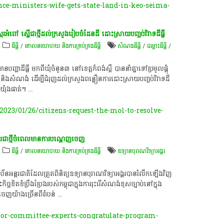
nce-ministers-wife-gets-state-land-in-keo-seima-
្ករអំពៅ ស្នើជាថ្មីដល់ក្រសួងរៀបចំដែនដី ដោះស្រាយបញ្ចប់វិវាទដីធ្លី
ដីធ្លី
/
គោលនយោបាយ និង​ការគ្រប់គ្រង​ដីធ្លី
សំណងដីធ្លី
/
ជម្លោះ​ដីធ្លី
/
​ដី​ធ្លី មកពី​ឃុំចំនួន​​៣ នៅខេត្តកំពង់ស្ពឺ បាន​នាំគ្នាទៅប្រមូលផ្តុំ
ងសំណង់ ដើម្បីជំរុញ​ដល់​ក្រសួងពន្លឿនការ​ដោះស្រាយបញ្ចប់​វិវាទដី
ី យ៉ុងផាត់។
...
23/01/26/citizens-request-the-mol-to-resolve-
ជា​ថ្មី​ចំ​ពេល​មានការ​បណ្តេញចេញ​
ដីធ្លី
/
គោលនយោបាយ និង​ការគ្រប់គ្រង​ដីធ្លី
ឧទ្យានបុរាណវិទ្យាអង្គរ
ន​អន្តរជាតិ​ដែល​ត្រួតពិនិត្យ​ឧទ្យាន​បុរាណវិទ្យា​អង្គរ​បាន​រំលឹក​ឡើង​វិញ​
ិតខំ​ប្រឹងប្រែង​របស់​កម្ពុជា​ក្នុង​ការ​រុះរើ​សំណង់​ខុសច្បាប់​នៅ​ក្នុង​
ចេញ​យ៉ាងច្រើន​ពី​តំបន់
...
kor-committee-experts-congratulate-program-