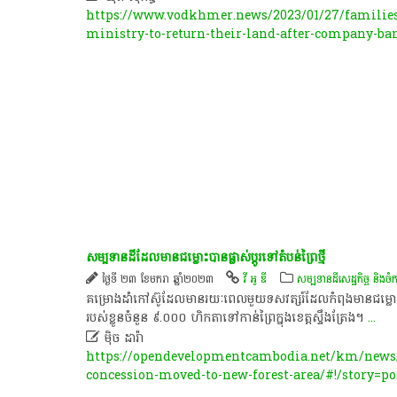
https://www.vodkhmer.news/2023/01/27/families
ministry-to-return-their-land-after-company-ba
សម្បទានដីដែលមានជម្លោះបានផ្លាស់ប្តូរទៅតំបន់ព្រៃថ្មី
ថ្ងៃទី ២៣ ខែមករា ឆ្នាំ២០២៣
វី អូ ឌី
សម្បទានដីសេដ្ឋកិច្ច និងចំ
គម្រោង​ដាំ​កៅស៊ូ​ដែល​មាន​រយៈពេល​មួយ​ទសវត្សរ៍​ដែល​កំពុង​មាន​ជម្លោះ​ជាម
របស់ខ្លួនចំនួន ៩.០០០ ហិកតា​ទៅ​កាន់​ព្រៃ​​ក្នុង​ខេត្ត​ស្ទឹងត្រែង។​
...

ម៉ិច ដារ៉ា
https://opendevelopmentcambodia.net/km/news/
concession-moved-to-new-forest-area/#!/story=po