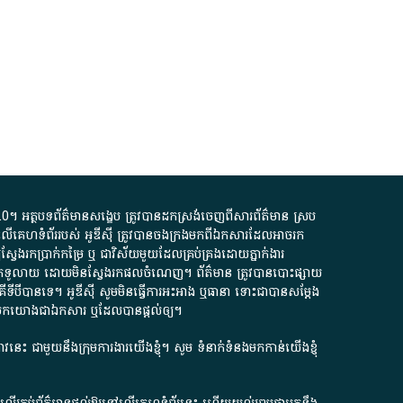
.0
។​ អត្ថបទ​ព័ត៌មាន​សង្ខេប​ ត្រូវ​បាន​ដកស្រង់​ចេញពី​សារព័ត៌មាន ស្រប
លើ​គេហទំព័រ​របស់​ អូ​ឌី​ស៊ី​ ត្រូវ​បាន​ចងក្រង​មក​ពី​ឯកសារ​ដែល​អាច​រក​
ែងរកប្រាក់​កម្រៃ​ ឬ​ ជា​វិស័យ​មួយ​ដែល​គ្រប់គ្រង​ដោយ​ភ្នាក់ងារ​
័យ​បើក​ទូលាយ​ ដោយ​មិនស្វែង​រក​ផល​ចំណេញ​។​ ព័ត៌មាន​ ត្រូវ​បាន​បោះផ្សាយ​
ទី​បី​បាន​ទេ​។​ អូ​ឌី​ស៊ី​ សូម​មិន​ធ្វើការ​អះអាង​ ឬ​ធានា​ ទោះជា​បាន​សម្តែង​
ក​មក​យោង​ជា​ឯកសារ​ ឬ​ដែល​បាន​ផ្តល់​ឲ្យ​។
ជ្រាវនេះ ជាមួយនឹងក្រុមការងារយើងខ្ញុំ។ សូម
ទំនាក់ទំនងមកកាន់យើងខ្ញុំ