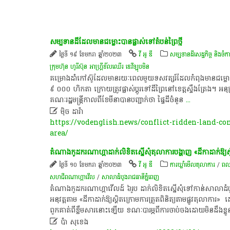
សម្បទាន​ដី​ដែល​មាន​ជម្លោះ​បាន​ផ្លាស់​ទៅ​តំបន់​ព្រៃ​ថ្មី​
ថ្ងៃទី ១៩ ខែមករា ឆ្នាំ២០២៣
វី អូ ឌី
សម្បទានដីសេដ្ឋកិច្ច និងចំក
ក្រុមហ៊ុន ហូរីស៊ុន អាហ្គ្រីខ័លឈើរ ឌេវឹឡុបមិន
​គម្រោង​ដាំ​កៅស៊ូ​ដែល​មាន​រយៈពេល​មួយ​ទសវត្សរ៍​ដែល​កំពុង​មាន​ជម្លោះ​ជ
៩​ ០០០​ ហិ​កតា​ ក្រោយ​ត្រូវ​ផ្លាស់​ប្តូរ​ទៅ​ដី​ព្រៃ​នៅ​ខេត្តស្ទឹងត្រែង​។​ 
គណៈរដ្ឋមន្ត្រី​កាលពី​ខែមីនា​បាន​បញ្ជាក់​ថា​ ផ្ទៃដី​ចំនួន
...

ម៉ិច ដារ៉ា
https://vodenglish.news/conflict-ridden-land-co
area/
តំណាងកូដករណាហ្គាដាក់លិខិតស្នើសុំតុលាការបង្ហាញ «ដីកាដាក់ឱ្យស្ថិ
ថ្ងៃទី ១០ ខែមករា ឆ្នាំ២០២៣
វី អូ ឌី
ការឃ្លាំមើលតុលាការ
/
ពល​
សហជីព​ណា​ហ្គា​វើល​
/
សាលាដំបូងរាជធានីភ្នំពេញ
តំណាងកូដករណាហ្គាវើលដ៍ ៦រូប ដាក់លិខិតស្នើសុំទៅកាន់សាលាដំបូងរ
អនុវត្តតាម «ដីកាដាក់ឱ្យស្ថិតក្រោមការត្រួតពិនិត្យតាមផ្លូវតុលាការ»
ពួកគាត់ពីខ្លឹមសារនោះឡើយ ខណៈបារម្ភពីការចាប់ចងដោយមិនដឹងខ្ល

ប៉ា សុខេង