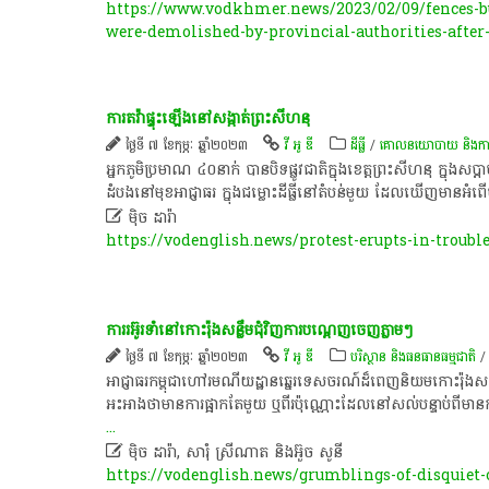
https://www.vodkhmer.news/2023/02/09/fences-bu
were-demolished-by-provincial-authorities-after
ការ​តវ៉ា​ផ្ទុះ​ឡើង​នៅ​សង្កាត់​ព្រះ​សីហ​នុ​
ថ្ងៃទី ៧ ខែកុម្ភៈ ឆ្នាំ២០២៣
វី អូ ឌី
ដីធ្លី
/
គោលនយោបាយ និង​ការគ្រប
​អ្នក​ភូមិ​ប្រមាណ​ ៤០​នាក់​ បាន​បិទផ្លូវ​ជាតិ​ក្នុង​ខេត្ត​ព្រះ​សីហ​នុ​ ក្នុង​ស​
ដំបង​នៅ​មុខ​អាជ្ញាធរ​ ក្នុង​ជម្លោះដីធ្លី​នៅ​តំបន់​មួយ​ ដែល​ឃើញ​មាន​អំព

ម៉ិច ដារ៉ា
https://vodenglish.news/protest-erupts-in-trou
ការ​រអ៊ូរទាំ​នៅ​កោះ​រ៉ុ​ង​សន្លឹម​ជុំវិញ​ការ​បណ្តេញចេញ​ភ្លាមៗ​
ថ្ងៃទី ៧ ខែកុម្ភៈ ឆ្នាំ២០២៣
វី អូ ឌី
បរិស្ថាន និងធនធានធម្មជាតិ
​អាជ្ញាធរ​កម្ពុជា​ហៅ​រមណីយដ្ឋាន​ឆ្នេរ​ទេសចរណ៍​ដ៏​ពេញ​និយម​កោះ​រ៉ុ​ង​សន្
អះអាង​ថា​មានការ​ផ្អាក​តែ​មួយ​ ឬ​ពីរ​ប៉ុណ្ណោះ​ដែល​នៅ​សល់​បន្ទាប់​ពី​មា
...

ម៉ិច ដារ៉ា, សារុំ ស្រីណាត និងអ៊ួច សូនី
https://vodenglish.news/grumblings-of-disquiet