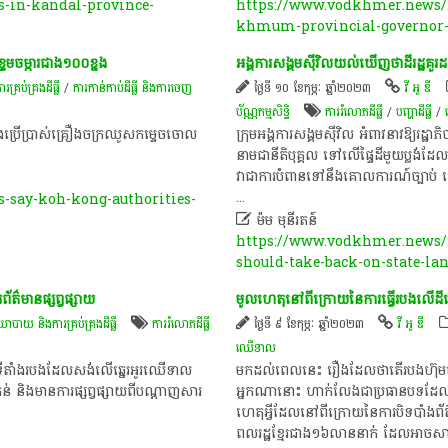
-in-kandal-province-
https://www.vodkhmer.news/2
khmum-provincial-governor-t
ខ្ទមចម្ការជាង១០០ខ្នង
អង្គការសង្គមស៊ីវិលយល់ឃើញថាដីរដ្ឋគ
ប់គ្រង​ដីធ្លី
/
ការកាន់កាប់​ដីធ្លី និង​ការចេញ​
ថ្ងៃទី ១០ ខែកុម្ភៈ ឆ្នាំ២០២៣
វី អូ ឌី
ប័ណ្ណកម្មសិទ្ធិ​
ការរំលោភដីធ្លី
/
បញ្ហា​ដី​ធ្លី​
/
 និងប្រើប្រាស់គ្រឿងចក្រឈូសកម្ទេចចោល
ក្រុមអង្គការសង្គមស៊ីវិល អំពាវនាវឱ្យរដ្ឋាភិប
នាមជានីតិបុគ្គល ទៅលើផ្ទៃដីមួយប្លង់ដែលមាន
​វាជាការ​បំពានទៅនឹងគោលការណ៍ច្បាប់ ហើ
...
-say-koh-kong-authorities-

ម៉ម មុនីរតន៍
https://www.vodkhmer.news/2
should-take-back-on-state-la
័ត៌មានផ្សព្វផ្សាយ
មូលហេតុនៅពីក្រោយនៃការធ្វើរបងលើដីឆ្ន
យ និង​ការគ្រប់គ្រង​ដីធ្លី
ការរំលោភដីធ្លី
ថ្ងៃទី ៩ ខែកុម្ភៈ ឆ្នាំ២០២៣
វី អូ ឌី
ឈើទាល
ា ទីតាំងរបងដែលសង់លើ​​ឆ្នេ​​រអូរឈើទាល
មកដល់ពេលនេះ រឿងដែលថាតើរបងហ៊ុមព័ទ្ធត
ន់ និងមានការផ្សព្វផ្សាយពីបណ្ដាញសារ
អ្នក​​ណា​​​​​នោះ ហាក់លែងជាប្រធានបទដែល
ហេតុអ្វីដែលនៅពីក្រោយនៃការបិទបាំងព័ត៌មា
ពលរដ្ឋខ្មែរជាង១៦លាននាក់ ដែលអាចសាងសង់របង