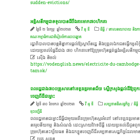
sudden-evictions/
អគ្គិសនី​កម្ពុជា​ទទួល​បាន​ដី​បឹង​តា​មោក​៧០​ហិ​កតា​
ថ្ងៃទី ២ ខែកុម្ភៈ ឆ្នាំ២០២៣
វី អូ ឌី
ដីធ្លី
/
គោលនយោបាយ និង​ការគ្រប
គណៈកម្មាធិការជាតិរៀបចំការបោះឆ្នោត
​រដ្ឋាភិបាល​បាន​បន្ត​និន្នាការ​ផ្តល់​ឱ្យ​ស្ថាប័នរដ្ឋ​ និង​បុគ្គល​ឯកជន​ធ្វើ​កម្មសិទ
ដោយ​ប្រគល់​ផ្ទៃដី​ជាង​ ៧០​ ហិ​កតា​ទៅ​ឱ្យ​ក្រុមហ៊ុន​ផ្គត់ផ្គង់​អគ្គិសនី​កម្ពុជ

ស៊ើង និមល់
https://vodenglish.news/electricite-du-cambodge-
tamok/
ពលរដ្ឋជាង៧០០គ្រួសារនៅខេត្តឧត្ដរមានជ័យ ស្នើក្រសួងផ្ដល់ដីឱ្យពួ
ចេញពីដីជម្លោះ
ថ្ងៃទី ៣០ ខែមករា ឆ្នាំ២០២៣
វី អូ ឌី
សម្បទានដីសេដ្ឋកិច្ច
/
ដីធ្លី
ចុះបញ្ជីដី
ពលរដ្ឋមានជម្លោះដីធ្លីជាមួយអតីតក្រុមហ៊ុនស្ករអំពៅ ​នៅ​ខេត្ត​ឧត្ដរមាន
នគរូប​នីយ​កម្ម និង​សំណង់ ​​ដោះស្រាយ​វិវាទ​ដីធ្លី ដោយ​ប្រគល់ដី​ជូន​ពួក
ក្រុមហ៊ុន​នេះក្ស័យធន និងដកខ្លួន​ចេញពីដីសម្បទានសេដ្ឋកិច្ចដែលមានជម

ឃុត សុគន្ធ