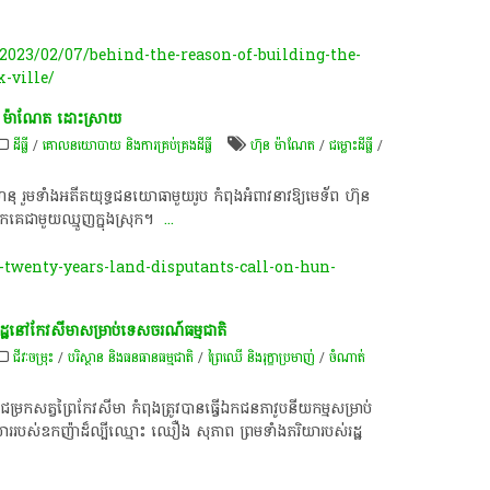
023/02/07/behind-the-reason-of-building-the-
-ville/
ុន​ ម៉ា​ណែ​ត​ ដោះស្រាយ​
ដីធ្លី
/
គោលនយោបាយ និង​ការគ្រប់គ្រង​ដីធ្លី
ហ៊ុន ម៉ាណែត
/
ជម្លោះ​ដីធ្លី
/
ហ​នុ​ រួម​ទាំង​អតីត​យុទ្ធ​ជន​យោធា​មួយ​រូប​ កំពុង​អំពាវនាវ​ឱ្យ​មេទ័ព​ ហ៊ុន​
​ពួក​គេ​ជាមួយ​ឈ្មួញ​ក្នុងស្រុក​។​ ​
...
r-twenty-years-land-disputants-call-on-hun-
ានដីរដ្ឋនៅកែវសីមាសម្រាប់ទេសចរណ៍ធម្មជាតិ
ជីវៈចម្រុះ
/
បរិស្ថាន និងធនធានធម្មជាតិ
/
ព្រៃឈើ និងរុក្ខាប្រមាញ់
/
ចំណាត់
ែនជម្រកសត្វព្រៃកែវសីមា កំពុងត្រូវបានធ្វើឯកជនភាវូបនីយកម្មសម្រាប់
សាររបស់ឧកញ៉ាដ៏ល្បីឈ្មោះ ឈឿង សុភាព ព្រមទាំងភរិយារបស់រដ្ឋ