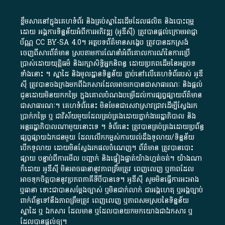
ខ្លឹមសារ​នៅ​ក្នុង​គេហទំព័រ និង​គ្រប់​ស្នា​ដៃ​ដើម​ដែល​ផលិត​ និង​បោះពុម្ព​
ដោយ​ អង្គការ​ទិន្នន័យ​អំពី​ការអភិវឌ្ឍ​​ (អូ​ឌី​ស៊ី)​ ត្រូវ​បាន​ផ្តល់​ក្រោម​អាជ្ញា
ប័ណ្ណ​
CC BY-SA 4.0
។​ អត្ថបទ​ព័ត៌មាន​សង្ខេប​ ត្រូវ​បាន​ដកស្រង់​
ចេញពី​សារព័ត៌មាន ស្របតាមការ​ណែនាំ​អំពី​គោលការណ៍​នៃ​ការ​ប្រើ
ប្រាស់​ដោយ​យុត្តិធម៌​ និង​រក្សាសិទ្ធិអ្នកនិពន្ធ ដោយ​ប្រភពដើម​នៃ​​អត្ថបទ
ទាំង​នោះ​ ។​ ស្នាដៃ​ និង​មូលដ្ឋាន​ទិន្នន័យ ​ភ្ជាប់​នៅ​លើ​គេហទំព័រ​របស់​ អូ​ឌី​
ស៊ី​ ត្រូវ​បាន​ចងក្រង​មក​ពី​ឯកសារ​ដែល​អាច​រក​បានជា​សាធារណៈ​ និង​ផ្តល់​
ជូន​ដោយ​មិន​យក​កម្រៃ​ ក្នុង​គោលបំណង​បម្រើ​ដល់ការ​ផ្សព្វផ្សាយ​ព័ត៌មាន​
ជា​សាធារណៈ​។​ គេហទំព័រ​នេះ​ មិនមែន​ជា​សេវា​ស្រាវជ្រាវ​ដើម្បី​ស្វែងរក
ប្រាក់​កម្រៃ​ ឬ​ ជា​វិស័យ​មួយ​ដែល​គ្រប់គ្រង​ដោយ​ភ្នាក់ងារ​រដ្ឋាភិបាល​ និង ​
អន្តររដ្ឋាភិបាល​ណាមួយ​នោះ​ទេ ​។​ ទំព័រ​នេះ​ ត្រូវ​បាន​គ្រប់គ្រង​ដោយ​ប្រព័ន្ធ​
ផ្សព្វផ្សាយ​ឯកជន​មួយ​ ដែល​លើកកម្ពស់​ការ​យល់​ដឹង​ទូលាយ​/​ទិន្នន័យ​
បើក​ទូលាយ​ ដោយ​មិនស្វែង​រក​ផល​ចំណេញ​។​ ព័ត៌មាន​ ត្រូវ​បាន​បោះ
ផ្សាយ​ បន្ទាប់​ពី​ការ​មើល​ បញ្ជាក់​ និង​ផ្ទៀងផ្ទាត់​យ៉ាង​ហ្មត់ចត់​។​ យ៉ាងណា​
ក៏​ដោយ​ អូ​ឌី​ស៊ី​ មិន​អាច​ធានា​នូវ​ភាព​ត្រឹមត្រូវ​ ពេញលេញ​ ឬ​ភាព​ដែល​
អាច​ទុកចិត្ត​បាននូវ​ប្រភព​ភាគី​ទី​បី​បាន​ទេ​។​ អូ​ឌី​ស៊ី​ សូម​មិន​ធ្វើការ​អះអាង​
ឬ​ធានា​ ទោះជា​បាន​សម្តែង​ច្បាស់​ ឬ​មិន​ជាក់លាក់​ ជា​អង្គហេតុ​ ឬ​អង្គច្បាប់​
ពាក់ព័ន្ធ​ទៅ​នឹង​ភាព​ត្រឹមត្រូវ​ ពេញលេញ​ ឬ​ភាព​សម​ស្រប​នៃ​ទិន្នន័យ​
ស្នាដៃ​ ឬ​ ឯកសារ​ ដែល​មាន​ ឬ​ដែល​បាន​យក​មក​យោង​ជា​ឯកសារ​ ឬ​
ដែល​បាន​ផ្តល់​ឲ្យ​។