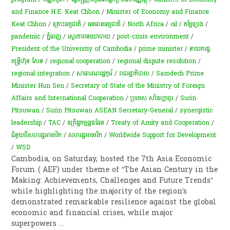
and Finance H.E. Keat Chhon
/
Minister of Economy and Finance
Keat Chhon
/
​គ្រោះ​ធម្មជាតិ
/
ធនធានធម្មជាតិ
/
North Africa
/
oil
/
តម្លៃ​ប្រេង​
/
pandemic
/
ភ្នំពេញ
/
ស្ថេរភាពនយោបាយ
/
post-crisis environment
/
President of the Universtiy of Cambodia
/
prime minister
/
នាយករដ្ឋ
មន្ត្រីហ៊ុន សែន
/
regional cooperation
/
regional dispute resolution
/
regional integration
/
សាធារណរដ្ឋ​កូរ៉េ​
/
​រាជរដ្ឋាភិបាល
/
Samdech Prime
Minister Hun Sen
/
Secretary of State of the Ministry of Foreign
Affairs and International Cooperation
/
ប្រទេស សាំងហ្គាពួរ
/
Surin
Pitsuwan
/
Surin Pitsuwan ASEAN Secretary-General
/
synergistic
leadership
/
TAC
/
ឧក្រិដ្ឋកម្មឆ្លងដែន
/
Treaty of Amity and Cooperation
/
ជំនួយពីសហរដ្ឋអាមេរិក
/
សហរដ្ឋអាមេរិក
/
Worldwide Support for Development
/
WSD
Cambodia, on Saturday, hosted the 7th Asia Economic
Forum ( AEF) under theme of “The Asian Century in the
Making: Achievements, Challenges and Future Trends”
while highlighting the majority of the region’s
demonstrated remarkable resilience against the global
economic and financial crises, while major
superpowers
...