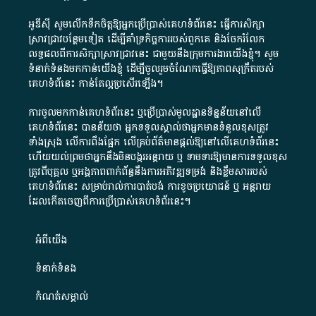
អូឌីស៊ី សូមលើកទឹកចិត្តឱ្យអ្នកប្រើប្រាស់គេហទំព័រនេះ ធ្វើការសិក្សា
ស្រាវជ្រាវបន្ថែមទៀត ដើម្បីគាំទ្រកិច្ចការ​របស់ពួកគេ និងចែករំលែក
លទ្ធផលពីការសិក្សាស្រាវជ្រាវនេះ ជាមួយនឹងក្រុមការងារយើងខ្ញុំ។ សូម
ទំនាក់ទំនងមកកាន់យើងខ្ញុំ
ដើម្បីចូលរួមចំណែកធ្វើឱ្យភាពសុក្រឹតរបស់
គេហទំព័នេះ កាន់តែល្អប្រសើរឡើង។
ការចូលមកកាន់គេហទំព័រនេះ ឬប្រើប្រាស់មូលដ្ឋានទិន្នន័យនៅលើ
គេហទំព័រនេះ បានន័យថា អ្នកទទួលស្គាល់ថាអ្នកមានទំនួលខុសត្រូវ
ទាំងស្រុង លើការពឹងផ្អែក លើគ្រប់ព័ត៌មានផ្តល់ឱ្យនៅលើគេហទំព័រនេះ
ហើយយល់ព្រមថាអ្នកនឹងមិនបង្ករអន្តរាយ ឬ ទាមទារ​ឱ្យមានការទទួលខុស​
ត្រូវពីបុគ្គល ឬអង្គភាពពាក់ព័ន្ធនឹងការអភិវឌ្ឍទម្រង់ និងខ្លឹមសាររបស់
គេហទំព័រនេះ សម្រាប់រាល់ការបាត់បង់ ការខូចប្រយោជន៍ ឬ អន្តរាយ
ដែលកើតចេញពីការប្រើប្រាស់គេហទំព័រនេះ។
អំពី​យើង​
ទំនាក់ទំនង
កំណត់សម្គាល់