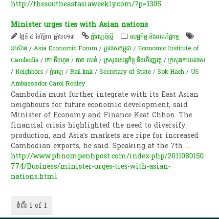
http://thesoutheastasiaweekly.com/?p=1305
Minister urges ties with Asian nations
ថ្ងៃទី ៤ ខែវិច្ឆិកា ឆ្នាំ២០១៣
ភ្នំពេញប៉ុស្តិ៍
សេដ្ឋកិច្ច និងពាណិជ្ជកម្ម
អាស៊ាន
/
Asia Economic Forum
/
ប្រទេសកម្ពុជា
/
Economic Institute of
Cambodia
/
កៅ គឹមហួន
/
គាត ឈន់
/
ក្រសួងសេដ្ឋកិច្ច និងហិរញ្ញវត្ថុ
/
ក្រសួងការបរទេស
/
Neighbors
/
ភ្នំពេញ
/
Rail link
/
Secretary of State
/
Sok Hach
/
US
Ambassador Carol Rodley
Cambodia must further integrate with its East Asian
neighbours for future economic development, said
Minister of Economy and Finance Keat Chhon. The
financial crisis highlighted the need to diversify
production, and Asia’s markets are ripe for increased
Cambodian exports, he said. Speaking at the 7th
...
http://www.phnompenhpost.com/index.php/2011080150
774/Business/minister-urges-ties-with-asian-
nations.html
ទំព័រ 1 of 1