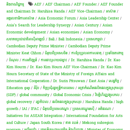
និងពាណិជ្ជកម្ម
AEF
/
AEF Chairman
/
AEF Founder
/
AEF Founder
and Chairman Dr. Haruhisa Handa
/
AEF Vice-Chairman
/
អាស៊ាន
/
អគ្គលេខាធិការអាស៊ាន
/
Asia Economic Forum
/
Asia Leadership Center
/
Asia's Search for Leadership Synergy
/
Asian Century
/
Asian
Economic development
/
Asian economies
/
Asian Economy
/
សមាគមប្រជាជាតិអាស៊ីអាគ្នេយ៍
/
Bali
/
Bali Indonesia
/
ប្រទេសកម្ពុជា
/
Cambodian Deputy Prime Minister
/
Cambodian Deputy Prime
Minister Keat Chhon
/
ជំនួយពីប្រទេសចិន
/
ការប្រែប្រួលអាកាសធាតុ
/
ប្រឆាំងភេរវកម្ម
/
បំណុល
/
ការអភិវឌ្ឍន៍
/
ការដោះស្រាយជម្លោះ
/
Dr. Haruhisa Handa
/
Dr. Kao
Kim Hourm
/
Dr. Kao Kim Hourn AEF Vice-Chairman
/
Dr. Kao Kim
Hourn Secretary of State of the Ministry of Foreign Affairs and
International Cooperation
/
Dr. Surin Pitsuwan
/
East Asia
/
សេដ្ឋកិច្ច
/
Education gap
/
អឺរ៉ុប
/
កិច្ចប្រជុំរដ្ឋមន្ត្រីការបរទេស
/
អត្រា​កំណើន​ផលិតផល​ក្នុង​ស្រុក​សរុប​
(GDP)​
/
global community
/
Global Economic Crisis
/
វិបត្តិហិរញ្ញវត្ថុសកល
/
global recovery
/
រដ្ឋាភិបាល
/
ផលិតផលក្នុងស្រុកសរុប
/
Haruhisa Handa
/
high
growth
/
IAI
/
IFAC
/
ជំនួយពីប្រទេសឥណ្ឌា
/
ប្រទេសឥណ្ឌូនេស៊ី
/
អតិផរណា​
/
Initiatives for ASEAN Integration
/
International Foundation for Arts
and Culture
/
Japan South Korea
/
គាត ឈន់
/
Mekong subregion
program
/
ម​ជ្ឈឹ​ម​បូព៌ា
/
រដ្ឋមន្ត្រីក្រសួងសេដ្ឋកិច្ច និងហិរញ្ញវត្ថុ
/
Minister of Economy