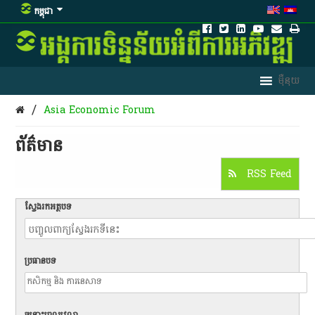
កម្ពុជា
/
Asia Economic Forum
ព័ត៌មាន​
RSS Feed
ស្វែងរកអត្ថបទ
ប្រធានបទ
ចន្លោះពេលវេលា