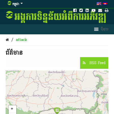
កម្ពុជា
/
attack
ព័ត៌មាន​
RSS Feed