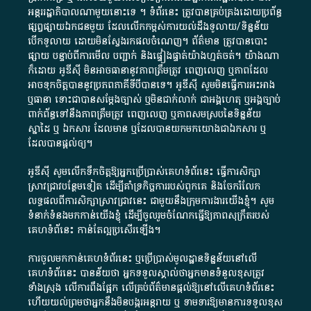
អន្តររដ្ឋាភិបាល​ណាមួយ​នោះ​ទេ ​។​ ទំព័រ​នេះ​ ត្រូវ​បាន​គ្រប់គ្រង​ដោយ​ប្រព័ន្ធ​
ផ្សព្វផ្សាយ​ឯកជន​មួយ​ ដែល​លើកកម្ពស់​ការ​យល់​ដឹង​ទូលាយ​/​ទិន្នន័យ​
បើក​ទូលាយ​ ដោយ​មិនស្វែង​រក​ផល​ចំណេញ​។​ ព័ត៌មាន​ ត្រូវ​បាន​បោះ
ផ្សាយ​ បន្ទាប់​ពី​ការ​មើល​ បញ្ជាក់​ និង​ផ្ទៀងផ្ទាត់​យ៉ាង​ហ្មត់ចត់​។​ យ៉ាងណា​
ក៏​ដោយ​ អូ​ឌី​ស៊ី​ មិន​អាច​ធានា​នូវ​ភាព​ត្រឹមត្រូវ​ ពេញលេញ​ ឬ​ភាព​ដែល​
អាច​ទុកចិត្ត​បាននូវ​ប្រភព​ភាគី​ទី​បី​បាន​ទេ​។​ អូ​ឌី​ស៊ី​ សូម​មិន​ធ្វើការ​អះអាង​
ឬ​ធានា​ ទោះជា​បាន​សម្តែង​ច្បាស់​ ឬ​មិន​ជាក់លាក់​ ជា​អង្គហេតុ​ ឬ​អង្គច្បាប់​
ពាក់ព័ន្ធ​ទៅ​នឹង​ភាព​ត្រឹមត្រូវ​ ពេញលេញ​ ឬ​ភាព​សម​ស្រប​នៃ​ទិន្នន័យ​
ស្នាដៃ​ ឬ​ ឯកសារ​ ដែល​មាន​ ឬ​ដែល​បាន​យក​មក​យោង​ជា​ឯកសារ​ ឬ​
ដែល​បាន​ផ្តល់​ឲ្យ​។
អូឌីស៊ី សូមលើកទឹកចិត្តឱ្យអ្នកប្រើប្រាស់គេហទំព័រនេះ ធ្វើការសិក្សា
ស្រាវជ្រាវបន្ថែមទៀត ដើម្បីគាំទ្រកិច្ចការ​របស់ពួកគេ និងចែករំលែក
លទ្ធផលពីការសិក្សាស្រាវជ្រាវនេះ ជាមួយនឹងក្រុមការងារយើងខ្ញុំ។ សូម
ទំនាក់ទំនងមកកាន់យើងខ្ញុំ
ដើម្បីចូលរួមចំណែកធ្វើឱ្យភាពសុក្រឹតរបស់
គេហទំព័នេះ កាន់តែល្អប្រសើរឡើង។
ការចូលមកកាន់គេហទំព័រនេះ ឬប្រើប្រាស់មូលដ្ឋានទិន្នន័យនៅលើ
គេហទំព័រនេះ បានន័យថា អ្នកទទួលស្គាល់ថាអ្នកមានទំនួលខុសត្រូវ
ទាំងស្រុង លើការពឹងផ្អែក លើគ្រប់ព័ត៌មានផ្តល់ឱ្យនៅលើគេហទំព័រនេះ
ហើយយល់ព្រមថាអ្នកនឹងមិនបង្ករអន្តរាយ ឬ ទាមទារ​ឱ្យមានការទទួលខុស​