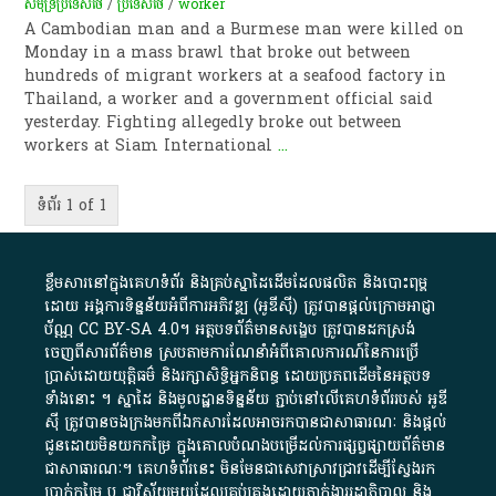
សមុទ្រ​ប្រទេស​ថៃ
/
ប្រទេសថៃ
/
worker
A Cambodian man and a Burmese man were killed on
Monday in a mass brawl that broke out between
hundreds of migrant workers at a seafood factory in
Thailand, a worker and a government official said
yesterday. Fighting allegedly broke out between
workers at Siam International
...
ទំព័រ 1 of 1
ខ្លឹមសារ​នៅ​ក្នុង​គេហទំព័រ និង​គ្រប់​ស្នា​ដៃ​ដើម​ដែល​ផលិត​ និង​បោះពុម្ព​
ដោយ​ អង្គការ​ទិន្នន័យ​អំពី​ការអភិវឌ្ឍ​​ (អូ​ឌី​ស៊ី)​ ត្រូវ​បាន​ផ្តល់​ក្រោម​អាជ្ញា
ប័ណ្ណ​
CC BY-SA 4.0
។​ អត្ថបទ​ព័ត៌មាន​សង្ខេប​ ត្រូវ​បាន​ដកស្រង់​
ចេញពី​សារព័ត៌មាន ស្របតាមការ​ណែនាំ​អំពី​គោលការណ៍​នៃ​ការ​ប្រើ
ប្រាស់​ដោយ​យុត្តិធម៌​ និង​រក្សាសិទ្ធិអ្នកនិពន្ធ ដោយ​ប្រភពដើម​នៃ​​អត្ថបទ
ទាំង​នោះ​ ។​ ស្នាដៃ​ និង​មូលដ្ឋាន​ទិន្នន័យ ​ភ្ជាប់​នៅ​លើ​គេហទំព័រ​របស់​ អូ​ឌី​
ស៊ី​ ត្រូវ​បាន​ចងក្រង​មក​ពី​ឯកសារ​ដែល​អាច​រក​បានជា​សាធារណៈ​ និង​ផ្តល់​
ជូន​ដោយ​មិន​យក​កម្រៃ​ ក្នុង​គោលបំណង​បម្រើ​ដល់ការ​ផ្សព្វផ្សាយ​ព័ត៌មាន​
ជា​សាធារណៈ​។​ គេហទំព័រ​នេះ​ មិនមែន​ជា​សេវា​ស្រាវជ្រាវ​ដើម្បី​ស្វែងរក
ប្រាក់​កម្រៃ​ ឬ​ ជា​វិស័យ​មួយ​ដែល​គ្រប់គ្រង​ដោយ​ភ្នាក់ងារ​រដ្ឋាភិបាល​ និង ​