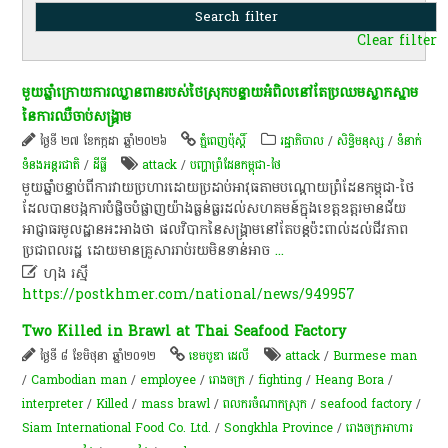
Clear filter
មួយ​ឆ្នាំ​ក្រោយ​ការ​ឈ្លានពាន​របស់​ថៃ​ស្រុក​បន្ទាយ​អំពិល​នៅ​តែ​ប្រឈម​ស្លាកស្នាម​
នៃ​ការ​ឈឺចាប់​សង្គ្រាម​
ថ្ងៃទី ២៧ ខែកក្កដា ឆ្នាំ២០២៦
ភ្នំពេញប៉ុស្តិ៍
រដ្ឋាភិបាល
/
សិទ្ធិមនុស្ស
/
ទំនាក់
ទំនងអន្តរជាតិ
/
ដីធ្លី
attack
/
បញ្ហាព្រំដែនកម្ពុជា-ថៃ
មួយ​ឆ្នាំ​បន្ទាប់​ពី​ការ​វាយប្រហារ​ដោយ​ប្រដាប់​អាវុធ​តាម​បណ្តោយ​ព្រំដែន​កម្ពុជា​-​ថៃ​
ដែល​បាន​បង្ក​ការ​បំផ្លិចបំផ្លាញ​យ៉ាងធ្ងន់ធ្ងរ​ដល់​សហគមន៍​ក្នុង​ខេត្តឧត្តរមានជ័យ​
អាជ្ញាធរ​មូលដ្ឋាន​អះអាង​ថា​ ផលវិបាក​នៃ​សង្គ្រាម​នៅ​តែ​បន្ត​ប៉ះពាល់​ដល់​ជីវភាព​
ប្រជាពលរដ្ឋ​ ដោយ​មានគ្រួសារ​រាប់រយ​មិន​ទាន់​អាច
...

ហុង រស្មី
https://postkhmer.com/national/news/949957
Two Killed in Brawl at Thai Seafood Factory
ថ្ងៃទី ៨ ខែមិថុនា ឆ្នាំ២០១២
ខេមបូឌា ដេលី
attack
/
Burmese man
/
Cambodian man
/
employee
/
រោងចក្រ
/
fighting
/
Heang Bora
/
interpreter
/
Killed
/
mass brawl
/
ពលករចំណាកស្រុក
/
seafood factory
/
Siam International Food Co. Ltd.
/
Songkhla Province
/
​រោងចក្រ​អាហារ​