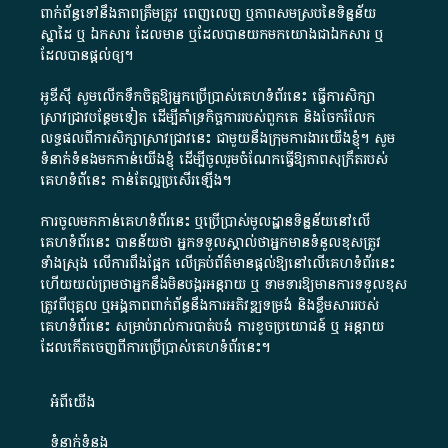
ពាក់ព័ន្ធ​ទៅ​នឹង​ភាព​ត្រឹមត្រូវ​ ពេញលេញ​ ឬ​ភាព​សម​ស្រប​នៃ​ទិន្នន័យ​
ស្នាដៃ​ ឬ​ ឯកសារ​ ដែល​មាន​ ឬ​ដែល​បាន​យក​មក​យោង​ជា​ឯកសារ​ ឬ​
ដែល​បាន​ផ្តល់​ឲ្យ​។
អូឌីស៊ី សូមលើកទឹកចិត្តឱ្យអ្នកប្រើប្រាស់គេហទំព័រនេះ ធ្វើការសិក្សា
ស្រាវជ្រាវបន្ថែមទៀត ដើម្បីគាំទ្រកិច្ចការ​របស់ពួកគេ និងចែករំលែក
លទ្ធផលពីការសិក្សាស្រាវជ្រាវនេះ ជាមួយនឹងក្រុមការងារយើងខ្ញុំ។ សូម
ទំនាក់ទំនងមកកាន់យើងខ្ញុំ
ដើម្បីចូលរួមចំណែកធ្វើឱ្យភាពសុក្រឹតរបស់
គេហទំព័នេះ កាន់តែល្អប្រសើរឡើង។
ការចូលមកកាន់គេហទំព័រនេះ ឬប្រើប្រាស់មូលដ្ឋានទិន្នន័យនៅលើ
គេហទំព័រនេះ បានន័យថា អ្នកទទួលស្គាល់ថាអ្នកមានទំនួលខុសត្រូវ
ទាំងស្រុង លើការពឹងផ្អែក លើគ្រប់ព័ត៌មានផ្តល់ឱ្យនៅលើគេហទំព័រនេះ
ហើយយល់ព្រមថាអ្នកនឹងមិនបង្ករអន្តរាយ ឬ ទាមទារ​ឱ្យមានការទទួលខុស​
ត្រូវពីបុគ្គល ឬអង្គភាពពាក់ព័ន្ធនឹងការអភិវឌ្ឍទម្រង់ និងខ្លឹមសាររបស់
គេហទំព័រនេះ សម្រាប់រាល់ការបាត់បង់ ការខូចប្រយោជន៍ ឬ អន្តរាយ
ដែលកើតចេញពីការប្រើប្រាស់គេហទំព័រនេះ។
អំពី​យើង​
ទំនាក់ទំនង