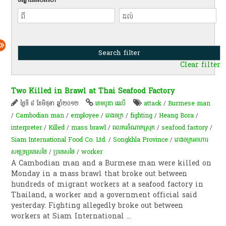
Clear filter
Two Killed in Brawl at Thai Seafood Factory
ថ្ងៃទី ៨ ខែមិថុនា ឆ្នាំ២០១២
ខេមបូឌា ដេលី
attack
/
Burmese man
/
Cambodian man
/
employee
/
រោងចក្រ
/
fighting
/
Heang Bora
/
interpreter
/
Killed
/
mass brawl
/
ពលករចំណាកស្រុក
/
seafood factory
/
Siam International Food Co. Ltd.
/
Songkhla Province
/
​រោងចក្រ​អាហារ​
សមុទ្រ​ប្រទេស​ថៃ
/
ប្រទេសថៃ
/
worker
A Cambodian man and a Burmese man were killed on
Monday in a mass brawl that broke out between
hundreds of migrant workers at a seafood factory in
Thailand, a worker and a government official said
yesterday. Fighting allegedly broke out between
workers at Siam International
...