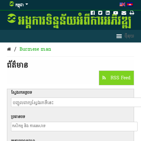
កម្ពុជា
/
Burmese man
ព័ត៌មាន​
RSS Feed
ស្វែងរកអត្ថបទ
ប្រធានបទ
ចន្លោះពេលវេលា