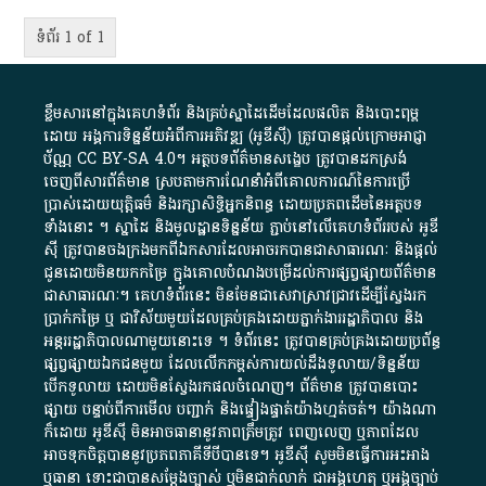
ទំព័រ 1 of 1
ខ្លឹមសារ​នៅ​ក្នុង​គេហទំព័រ និង​គ្រប់​ស្នា​ដៃ​ដើម​ដែល​ផលិត​ និង​បោះពុម្ព​
ដោយ​ អង្គការ​ទិន្នន័យ​អំពី​ការអភិវឌ្ឍ​​ (អូ​ឌី​ស៊ី)​ ត្រូវ​បាន​ផ្តល់​ក្រោម​អាជ្ញា
ប័ណ្ណ​
CC BY-SA 4.0
។​ អត្ថបទ​ព័ត៌មាន​សង្ខេប​ ត្រូវ​បាន​ដកស្រង់​
ចេញពី​សារព័ត៌មាន ស្របតាមការ​ណែនាំ​អំពី​គោលការណ៍​នៃ​ការ​ប្រើ
ប្រាស់​ដោយ​យុត្តិធម៌​ និង​រក្សាសិទ្ធិអ្នកនិពន្ធ ដោយ​ប្រភពដើម​នៃ​​អត្ថបទ
ទាំង​នោះ​ ។​ ស្នាដៃ​ និង​មូលដ្ឋាន​ទិន្នន័យ ​ភ្ជាប់​នៅ​លើ​គេហទំព័រ​របស់​ អូ​ឌី​
ស៊ី​ ត្រូវ​បាន​ចងក្រង​មក​ពី​ឯកសារ​ដែល​អាច​រក​បានជា​សាធារណៈ​ និង​ផ្តល់​
ជូន​ដោយ​មិន​យក​កម្រៃ​ ក្នុង​គោលបំណង​បម្រើ​ដល់ការ​ផ្សព្វផ្សាយ​ព័ត៌មាន​
ជា​សាធារណៈ​។​ គេហទំព័រ​នេះ​ មិនមែន​ជា​សេវា​ស្រាវជ្រាវ​ដើម្បី​ស្វែងរក
ប្រាក់​កម្រៃ​ ឬ​ ជា​វិស័យ​មួយ​ដែល​គ្រប់គ្រង​ដោយ​ភ្នាក់ងារ​រដ្ឋាភិបាល​ និង ​
អន្តររដ្ឋាភិបាល​ណាមួយ​នោះ​ទេ ​។​ ទំព័រ​នេះ​ ត្រូវ​បាន​គ្រប់គ្រង​ដោយ​ប្រព័ន្ធ​
ផ្សព្វផ្សាយ​ឯកជន​មួយ​ ដែល​លើកកម្ពស់​ការ​យល់​ដឹង​ទូលាយ​/​ទិន្នន័យ​
បើក​ទូលាយ​ ដោយ​មិនស្វែង​រក​ផល​ចំណេញ​។​ ព័ត៌មាន​ ត្រូវ​បាន​បោះ
ផ្សាយ​ បន្ទាប់​ពី​ការ​មើល​ បញ្ជាក់​ និង​ផ្ទៀងផ្ទាត់​យ៉ាង​ហ្មត់ចត់​។​ យ៉ាងណា​
ក៏​ដោយ​ អូ​ឌី​ស៊ី​ មិន​អាច​ធានា​នូវ​ភាព​ត្រឹមត្រូវ​ ពេញលេញ​ ឬ​ភាព​ដែល​
អាច​ទុកចិត្ត​បាននូវ​ប្រភព​ភាគី​ទី​បី​បាន​ទេ​។​ អូ​ឌី​ស៊ី​ សូម​មិន​ធ្វើការ​អះអាង​
ឬ​ធានា​ ទោះជា​បាន​សម្តែង​ច្បាស់​ ឬ​មិន​ជាក់លាក់​ ជា​អង្គហេតុ​ ឬ​អង្គច្បាប់​