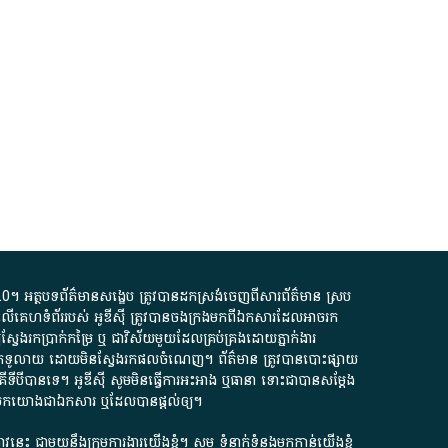
.0
។​ អត្ថបទ​ព័ត៌មាន​សង្ខេប​ ត្រូវ​បាន​ដកស្រង់​ចេញពី​សារព័ត៌មាន ស្រប
លើ​គេហទំព័រ​របស់​ អូ​ឌី​ស៊ី​ ត្រូវ​បាន​ចងក្រង​មក​ពី​ឯកសារ​ដែល​អាច​រក​
ែងរកប្រាក់​កម្រៃ​ ឬ​ ជា​វិស័យ​មួយ​ដែល​គ្រប់គ្រង​ដោយ​ភ្នាក់ងារ​
័យ​បើក​ទូលាយ​ ដោយ​មិនស្វែង​រក​ផល​ចំណេញ​។​ ព័ត៌មាន​ ត្រូវ​បាន​បោះផ្សាយ​
ទី​បី​បាន​ទេ​។​ អូ​ឌី​ស៊ី​ សូម​មិន​ធ្វើការ​អះអាង​ ឬ​ធានា​ ទោះជា​បាន​សម្តែង​
ក​មក​យោង​ជា​ឯកសារ​ ឬ​ដែល​បាន​ផ្តល់​ឲ្យ​។
ជ្រាវនេះ ជាមួយនឹងក្រុមការងារយើងខ្ញុំ។ សូម
ទំនាក់ទំនងមកកាន់យើងខ្ញុំ