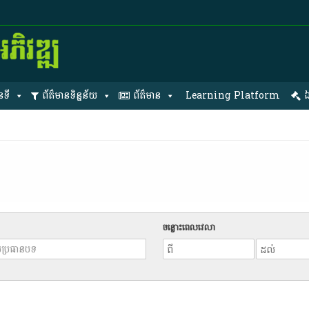
នទី
ព័ត៌មានទិន្នន័យ
ព័ត៌មាន
Learning Platform
ឯ
ចន្លោះពេលវេលា