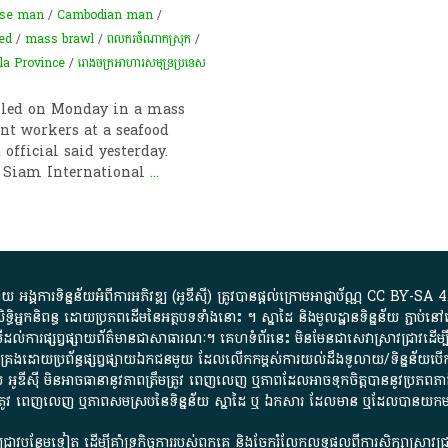
se man
/
Cambodian man
/
led
/
mass brawl
/
ពលករចំណាកស្រុក
/
la Province
/
​រោងចក្រ​អាហារ​សមុទ្រ​ប្រទេស​
led on Monday in a mass
nt workers at a seafood
fficial said yesterday.
t Siam International
...
្គការ​ទិន្នន័យ​អំពី​ការអភិវឌ្ឍ​​ (អូ​ឌី​ស៊ី)​ ត្រូវ​បាន​ផ្តល់​ក្រោម​អាជ្ញាប័ណ្ណ​
CC BY-SA 4
ធិអ្នកនិពន្ធ ដោយ​ប្រភពដើម​នៃ​​អត្ថបទទាំង​នោះ​ ។​ ស្នាដៃ​ និង​មូលដ្ឋាន​ទិន្នន័យ ​ភ្ជាប់​នៅ​
ការ​ផ្សព្វផ្សាយ​ព័ត៌មាន​ជា​សាធារណៈ​។​ គេហទំព័រ​នេះ​ មិនមែន​ជា​សេវា​ស្រាវជ្រាវ​ដើម្បី​ស្វ
​គ្រប់គ្រង​ដោយ​ប្រព័ន្ធ​ផ្សព្វផ្សាយ​ឯកជន​មួយ​ ដែល​លើកកម្ពស់​ការ​យល់​ដឹង​ទូលាយ​/​ទិន្នន
 អូ​ឌី​ស៊ី​ មិន​អាច​ធានា​នូវ​ភាព​ត្រឹមត្រូវ​ ពេញលេញ​ ឬ​ភាព​ដែល​អាច​ទុកចិត្ត​បាននូវ​ប្រភព​ភាគី​
ព​ត្រឹមត្រូវ​ ពេញលេញ​ ឬ​ភាព​សម​ស្រប​នៃ​ទិន្នន័យ​ ស្នាដៃ​ ឬ​ ឯកសារ​ ដែល​មាន​ ឬ​ដែល​បាន​យ
រាវជ្រាវបន្ថែមទៀត ដើម្បីគាំទ្រកិច្ចការ​របស់ពួកគេ និងចែករំលែកលទ្ធផលពីការសិក្សាស្រាវ