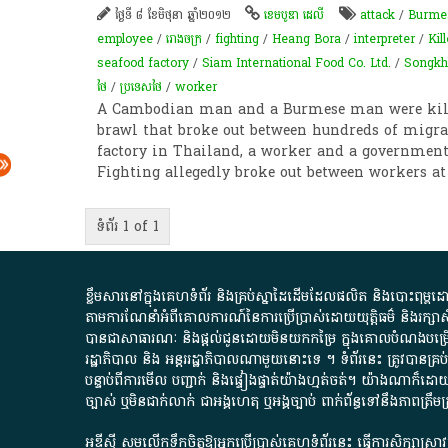
ថ្ងៃទី ៨ ខែមិថុនា ឆ្នាំ២០១២
ខេមបូឌា ដេលី
attack
/
Burme
employee
/
រោងចក្រ
/
fighting
/
Heang Bora
/
interpreter
/
Kil
seafood factory
/
Siam International Food Co. Ltd.
/
Songkh
ថៃ
/
ប្រទេសថៃ
/
worker
A Cambodian man and a Burmese man were kil
brawl that broke out between hundreds of migra
factory in Thailand, a worker and a government o
Fighting allegedly broke out between workers a
ទំព័រ 1 of 1
ខ្លឹមសារ​នៅ​ក្នុង​គេហទំព័រ និង​គ្រប់​ស្នា​ដៃ​ដើម​ដែល​ផលិត​ និង​បោះពុម្ព​ដោយ​ អង
តាមការ​ណែនាំ​អំពី​គោលការណ៍​នៃ​ការ​ប្រើប្រាស់​ដោយ​យុត្តិធម៌​ និង​រក្សាសិទ្
បានជា​សាធារណៈ​ និង​ផ្តល់​ជូន​ដោយ​មិន​យក​កម្រៃ​ ក្នុង​គោលបំណង​បម្រើ​ដល់
រដ្ឋាភិបាល​ និង ​អន្តររដ្ឋាភិបាល​ណាមួយ​នោះ​ទេ ​។​ ទំព័រ​នេះ​ ត្រូវ​បាន
បន្ទាប់​ពី​ការ​មើល​ បញ្ជាក់​ និង​ផ្ទៀងផ្ទាត់​យ៉ាង​ហ្មត់ចត់​។​ យ៉ាងណា​ក៏​ដោយ​
ច្បាស់​ ឬ​មិន​ជាក់លាក់​ ជា​អង្គហេតុ​ ឬ​អង្គច្បាប់​ ពាក់ព័ន្ធ​ទៅ​នឹង​ភា
អូឌីស៊ី សូមលើកទឹកចិត្តឱ្យអ្នកប្រើប្រាស់គេហទំព័រនេះ ធ្វើការសិក្សាស្