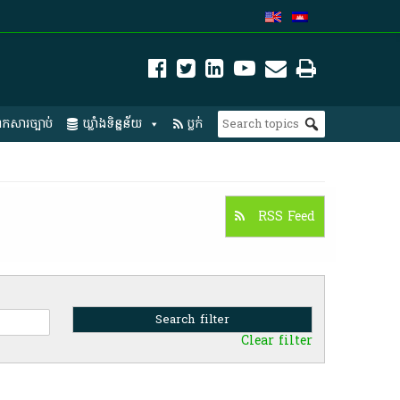
កសារច្បាប់
ឃ្លាំងទិន្នន័យ
ប្លក់
RSS Feed
Clear filter