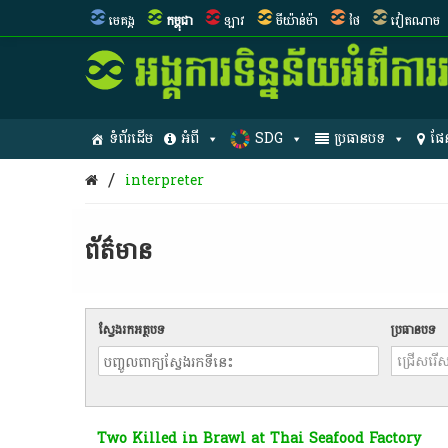
មេគង្គ
កម្ពុជា
ឡាវ
មីយ៉ាន់ម៉ា
ថៃ
វៀតណាម
ទំព័រដើម
អំពី
SDG
ប្រធានបទ
ផែ
/
interpreter
ព័ត៌មាន​
ស្វែងរកអត្ថបទ
ប្រធានបទ
Two Killed in Brawl at Thai Seafood Factory