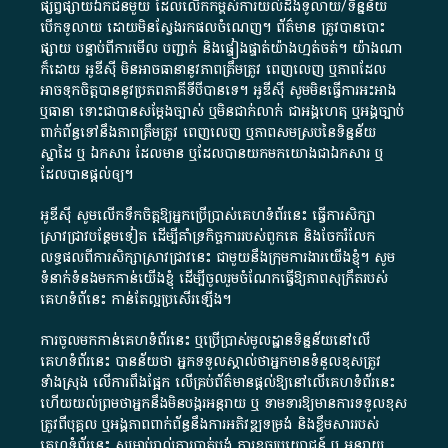
ផ្សព្វផ្សាយ​ឯកជន​មួយ​ ដែល​លើកកម្ពស់​ការ​យល់​ដឹង​ទូលាយ​/​ទិន្នន័យ​
បើក​ទូលាយ​ ដោយ​មិនស្វែង​រក​ផល​ចំណេញ​។​ ព័ត៌មាន​ ត្រូវ​បាន​បោះ
ផ្សាយ​ បន្ទាប់​ពី​ការ​មើល​ បញ្ជាក់​ និង​ផ្ទៀងផ្ទាត់​យ៉ាង​ហ្មត់ចត់​។​ យ៉ាងណា​
ក៏​ដោយ​ អូ​ឌី​ស៊ី​ មិន​អាច​ធានា​នូវ​ភាព​ត្រឹមត្រូវ​ ពេញលេញ​ ឬ​ភាព​ដែល​
អាច​ទុកចិត្ត​បាននូវ​ប្រភព​ភាគី​ទី​បី​បាន​ទេ​។​ អូ​ឌី​ស៊ី​ សូម​មិន​ធ្វើការ​អះអាង​
ឬ​ធានា​ ទោះជា​បាន​សម្តែង​ច្បាស់​ ឬ​មិន​ជាក់លាក់​ ជា​អង្គហេតុ​ ឬ​អង្គច្បាប់​
ពាក់ព័ន្ធ​ទៅ​នឹង​ភាព​ត្រឹមត្រូវ​ ពេញលេញ​ ឬ​ភាព​សម​ស្រប​នៃ​ទិន្នន័យ​
ស្នាដៃ​ ឬ​ ឯកសារ​ ដែល​មាន​ ឬ​ដែល​បាន​យក​មក​យោង​ជា​ឯកសារ​ ឬ​
ដែល​បាន​ផ្តល់​ឲ្យ​។
អូឌីស៊ី សូមលើកទឹកចិត្តឱ្យអ្នកប្រើប្រាស់គេហទំព័រនេះ ធ្វើការសិក្សា
ស្រាវជ្រាវបន្ថែមទៀត ដើម្បីគាំទ្រកិច្ចការ​របស់ពួកគេ និងចែករំលែក
លទ្ធផលពីការសិក្សាស្រាវជ្រាវនេះ ជាមួយនឹងក្រុមការងារយើងខ្ញុំ។ សូម
ទំនាក់ទំនងមកកាន់យើងខ្ញុំ
ដើម្បីចូលរួមចំណែកធ្វើឱ្យភាពសុក្រឹតរបស់
គេហទំព័នេះ កាន់តែល្អប្រសើរឡើង។
ការចូលមកកាន់គេហទំព័រនេះ ឬប្រើប្រាស់មូលដ្ឋានទិន្នន័យនៅលើ
គេហទំព័រនេះ បានន័យថា អ្នកទទួលស្គាល់ថាអ្នកមានទំនួលខុសត្រូវ
ទាំងស្រុង លើការពឹងផ្អែក លើគ្រប់ព័ត៌មានផ្តល់ឱ្យនៅលើគេហទំព័រនេះ
ហើយយល់ព្រមថាអ្នកនឹងមិនបង្ករអន្តរាយ ឬ ទាមទារ​ឱ្យមានការទទួលខុស​
ត្រូវពីបុគ្គល ឬអង្គភាពពាក់ព័ន្ធនឹងការអភិវឌ្ឍទម្រង់ និងខ្លឹមសាររបស់
គេហទំព័រនេះ សម្រាប់រាល់ការបាត់បង់ ការខូចប្រយោជន៍ ឬ អន្តរាយ