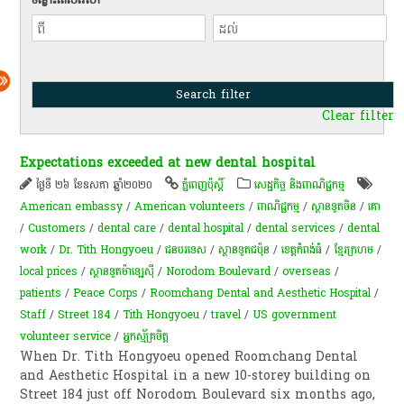
Clear filter
Expectations exceeded at new dental hospital
ថ្ងៃទី ២៦ ខែឧសភា ឆ្នាំ២០២០
ភ្នំពេញប៉ុស្តិ៍
សេដ្ឋកិច្ច និងពាណិជ្ជកម្ម
American embassy
/
American volunteers
/
ពាណិជ្ជកម្ម
/
ស្ថានទូតចិន
/
គោ
/
Customers
/
dental care
/
dental hospital
/
dental services
/
dental
work
/
Dr. Tith Hongyoeu
/
ជនបរទេស
/
ស្ថានទូត​ជប៉ុន​
/
ខេត្តកំពង់ធំ
/
ខ្មែរក្រហម
/
local prices
/
ស្ថានទូតម៉ាឡេស៊ី
/
Norodom Boulevard
/
overseas
/
patients
/
Peace Corps
/
Roomchang Dental and Aesthetic Hospital
/
Staff
/
Street 184
/
Tith Hongyoeu
/
travel
/
US government
volunteer service
/
​អ្នកស្ម័គ្រចិត្ត
When Dr. Tith Hongyoeu opened Roomchang Dental
and Aesthetic Hospital in a new 10-storey building on
Street 184 just off Norodom Boulevard six months ago,