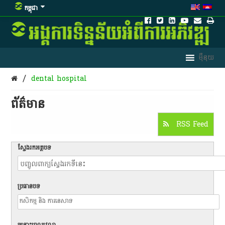
កម្ពុជា
/
dental hospital
ព័ត៌មាន​
RSS Feed
ស្វែងរកអត្ថបទ
ប្រធានបទ
ចន្លោះពេលវេលា