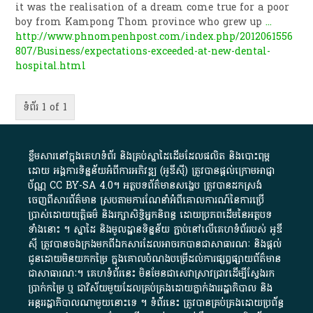
it was the realisation of a dream come true for a poor
boy from Kampong Thom province who grew up
...
http://www.phnompenhpost.com/index.php/2012061556
807/Business/expectations-exceeded-at-new-dental-
hospital.html
ទំព័រ 1 of 1
ខ្លឹមសារ​នៅ​ក្នុង​គេហទំព័រ និង​គ្រប់​ស្នា​ដៃ​ដើម​ដែល​ផលិត​ និង​បោះពុម្ព​
ដោយ​ អង្គការ​ទិន្នន័យ​អំពី​ការអភិវឌ្ឍ​​ (អូ​ឌី​ស៊ី)​ ត្រូវ​បាន​ផ្តល់​ក្រោម​អាជ្ញា
ប័ណ្ណ​
CC BY-SA 4.0
។​ អត្ថបទ​ព័ត៌មាន​សង្ខេប​ ត្រូវ​បាន​ដកស្រង់​
ចេញពី​សារព័ត៌មាន ស្របតាមការ​ណែនាំ​អំពី​គោលការណ៍​នៃ​ការ​ប្រើ
ប្រាស់​ដោយ​យុត្តិធម៌​ និង​រក្សាសិទ្ធិអ្នកនិពន្ធ ដោយ​ប្រភពដើម​នៃ​​អត្ថបទ
ទាំង​នោះ​ ។​ ស្នាដៃ​ និង​មូលដ្ឋាន​ទិន្នន័យ ​ភ្ជាប់​នៅ​លើ​គេហទំព័រ​របស់​ អូ​ឌី​
ស៊ី​ ត្រូវ​បាន​ចងក្រង​មក​ពី​ឯកសារ​ដែល​អាច​រក​បានជា​សាធារណៈ​ និង​ផ្តល់​
ជូន​ដោយ​មិន​យក​កម្រៃ​ ក្នុង​គោលបំណង​បម្រើ​ដល់ការ​ផ្សព្វផ្សាយ​ព័ត៌មាន​
ជា​សាធារណៈ​។​ គេហទំព័រ​នេះ​ មិនមែន​ជា​សេវា​ស្រាវជ្រាវ​ដើម្បី​ស្វែងរក
ប្រាក់​កម្រៃ​ ឬ​ ជា​វិស័យ​មួយ​ដែល​គ្រប់គ្រង​ដោយ​ភ្នាក់ងារ​រដ្ឋាភិបាល​ និង ​
អន្តររដ្ឋាភិបាល​ណាមួយ​នោះ​ទេ ​។​ ទំព័រ​នេះ​ ត្រូវ​បាន​គ្រប់គ្រង​ដោយ​ប្រព័ន្ធ​