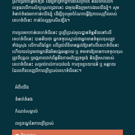
ស្រាវជ្រាវបន្ថែមទៀត ដើម្បីគាំទ្រកិច្ចការ​របស់ពួកគេ និងចែករំលែក
លទ្ធផលពីការសិក្សាស្រាវជ្រាវនេះ ជាមួយនឹងក្រុមការងារយើងខ្ញុំ។ សូម
ទំនាក់ទំនងមកកាន់យើងខ្ញុំ
ដើម្បីចូលរួមចំណែកធ្វើឱ្យភាពសុក្រឹតរបស់
គេហទំព័នេះ កាន់តែល្អប្រសើរឡើង។
ការចូលមកកាន់គេហទំព័រនេះ ឬប្រើប្រាស់មូលដ្ឋានទិន្នន័យនៅលើ
គេហទំព័រនេះ បានន័យថា អ្នកទទួលស្គាល់ថាអ្នកមានទំនួលខុសត្រូវ
ទាំងស្រុង លើការពឹងផ្អែក លើគ្រប់ព័ត៌មានផ្តល់ឱ្យនៅលើគេហទំព័រនេះ
ហើយយល់ព្រមថាអ្នកនឹងមិនបង្ករអន្តរាយ ឬ ទាមទារ​ឱ្យមានការទទួលខុស​
ត្រូវពីបុគ្គល ឬអង្គភាពពាក់ព័ន្ធនឹងការអភិវឌ្ឍទម្រង់ និងខ្លឹមសាររបស់
គេហទំព័រនេះ សម្រាប់រាល់ការបាត់បង់ ការខូចប្រយោជន៍ ឬ អន្តរាយ
ដែលកើតចេញពីការប្រើប្រាស់គេហទំព័រនេះ។
អំពី​យើង​
ទំនាក់ទំនង
កំណត់សម្គាល់
លក្ខខណ្ឌនៃការប្រើប្រាស់