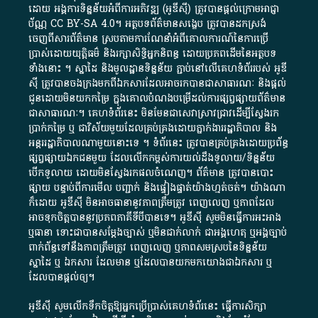
ដោយ​ អង្គការ​ទិន្នន័យ​អំពី​ការអភិវឌ្ឍ​​ (អូ​ឌី​ស៊ី)​ ត្រូវ​បាន​ផ្តល់​ក្រោម​អាជ្ញា
ប័ណ្ណ​
CC BY-SA 4.0
។​ អត្ថបទ​ព័ត៌មាន​សង្ខេប​ ត្រូវ​បាន​ដកស្រង់​
ចេញពី​សារព័ត៌មាន ស្របតាមការ​ណែនាំ​អំពី​គោលការណ៍​នៃ​ការ​ប្រើ
ប្រាស់​ដោយ​យុត្តិធម៌​ និង​រក្សាសិទ្ធិអ្នកនិពន្ធ ដោយ​ប្រភពដើម​នៃ​​អត្ថបទ
ទាំង​នោះ​ ។​ ស្នាដៃ​ និង​មូលដ្ឋាន​ទិន្នន័យ ​ភ្ជាប់​នៅ​លើ​គេហទំព័រ​របស់​ អូ​ឌី​
ស៊ី​ ត្រូវ​បាន​ចងក្រង​មក​ពី​ឯកសារ​ដែល​អាច​រក​បានជា​សាធារណៈ​ និង​ផ្តល់​
ជូន​ដោយ​មិន​យក​កម្រៃ​ ក្នុង​គោលបំណង​បម្រើ​ដល់ការ​ផ្សព្វផ្សាយ​ព័ត៌មាន​
ជា​សាធារណៈ​។​ គេហទំព័រ​នេះ​ មិនមែន​ជា​សេវា​ស្រាវជ្រាវ​ដើម្បី​ស្វែងរក
ប្រាក់​កម្រៃ​ ឬ​ ជា​វិស័យ​មួយ​ដែល​គ្រប់គ្រង​ដោយ​ភ្នាក់ងារ​រដ្ឋាភិបាល​ និង ​
អន្តររដ្ឋាភិបាល​ណាមួយ​នោះ​ទេ ​។​ ទំព័រ​នេះ​ ត្រូវ​បាន​គ្រប់គ្រង​ដោយ​ប្រព័ន្ធ​
ផ្សព្វផ្សាយ​ឯកជន​មួយ​ ដែល​លើកកម្ពស់​ការ​យល់​ដឹង​ទូលាយ​/​ទិន្នន័យ​
បើក​ទូលាយ​ ដោយ​មិនស្វែង​រក​ផល​ចំណេញ​។​ ព័ត៌មាន​ ត្រូវ​បាន​បោះ
ផ្សាយ​ បន្ទាប់​ពី​ការ​មើល​ បញ្ជាក់​ និង​ផ្ទៀងផ្ទាត់​យ៉ាង​ហ្មត់ចត់​។​ យ៉ាងណា​
ក៏​ដោយ​ អូ​ឌី​ស៊ី​ មិន​អាច​ធានា​នូវ​ភាព​ត្រឹមត្រូវ​ ពេញលេញ​ ឬ​ភាព​ដែល​
អាច​ទុកចិត្ត​បាននូវ​ប្រភព​ភាគី​ទី​បី​បាន​ទេ​។​ អូ​ឌី​ស៊ី​ សូម​មិន​ធ្វើការ​អះអាង​
ឬ​ធានា​ ទោះជា​បាន​សម្តែង​ច្បាស់​ ឬ​មិន​ជាក់លាក់​ ជា​អង្គហេតុ​ ឬ​អង្គច្បាប់​
ពាក់ព័ន្ធ​ទៅ​នឹង​ភាព​ត្រឹមត្រូវ​ ពេញលេញ​ ឬ​ភាព​សម​ស្រប​នៃ​ទិន្នន័យ​
ស្នាដៃ​ ឬ​ ឯកសារ​ ដែល​មាន​ ឬ​ដែល​បាន​យក​មក​យោង​ជា​ឯកសារ​ ឬ​
ដែល​បាន​ផ្តល់​ឲ្យ​។
អូឌីស៊ី សូមលើកទឹកចិត្តឱ្យអ្នកប្រើប្រាស់គេហទំព័រនេះ ធ្វើការសិក្សា