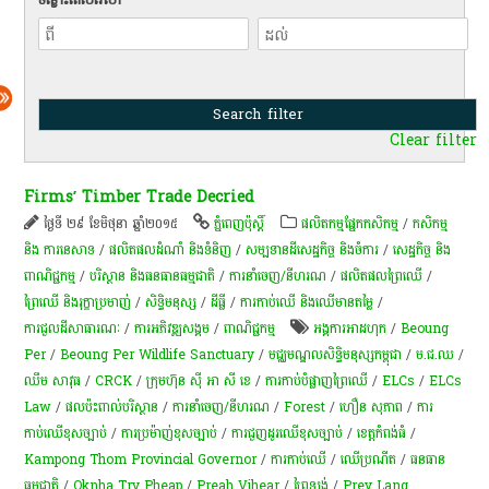
Clear filter
Firms’ Timber Trade Decried
ថ្ងៃទី ២៩ ខែមិថុនា ឆ្នាំ២០១៥
ភ្នំពេញប៉ុស្តិ៍
​ផលិតកម្ម​ផ្នែក​កសិកម្ម​
/
កសិកម្ម​
និង​ ការ​នេ​សាទ​
/
ផលិតផលដំណាំ និងទំនិញ
/
សម្បទានដីសេដ្ឋកិច្ច និងចំការ
/
សេដ្ឋកិច្ច និង
ពាណិជ្ជកម្ម
/
បរិស្ថាន និងធនធានធម្មជាតិ
/
ការនាំចេញ/នីហរណ
/
​ផលិតផល​ព្រៃឈើ​
/
ព្រៃឈើ និងរុក្ខាប្រមាញ់
/
សិទ្ធិមនុស្ស
/
ដីធ្លី
/
ការកាប់​ឈើ និង​ឈើ​មានតម្លៃ​
/
ការជួលដីសាធារណៈ
/
ការ​អភិវឌ្ឍ​សង្គម
/
ពាណិជ្ជកម្ម
អង្គការអាដហុក
/
Beoung
Per
/
Beoung Per Wildlife Sanctuary
/
មជ្ឈមណ្ឌលសិទ្ធិមនុស្សកម្ពុជា
/
ម.ជ.ឈ
/
ឈឹម សាវុធ
/
CRCK
/
ក្រុមហ៊ុន ស៊ី អា សី ខេ
/
ការ​កាប់​បំផ្លាញព្រៃឈើ
/
ELCs
/
ELCs
Law
/
ផលប៉ះពាល់បរិស្ថាន
/
ការនាំចេញ/នីហរណ
/
Forest
/
ហឿន សុភាព
/
ការ
កាប់ឈើខុសច្បាប់
/
ការ​ប្រ​ម៉ាញ់​ខុស​ច្បាប់​
/
ការ​ជួញដូរ​ឈើ​ខុស​ច្បាប់​
/
ខេត្តកំពង់ធំ
/
Kampong Thom Provincial Governor
/
ការកាប់ឈើ
/
ឈើ​ប្រណីត​
/
ធនធាន
ធម្មជាតិ
/
Oknha Try Pheap
/
Preah Vihear
/
ព្រៃឡង់
/
Prey Lang