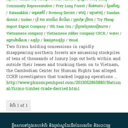
Community Representative
/
Prey Long Forest
/
តំបន់ការពារ
/
ព្រៃ​អភិរក្ស
/
Ratanakkiri
/
ខេត្តរតនគិរី
/
Rovieng District
/
កៅស៊ូ
/
ចម្ការ​កៅស៊ូ​
/
Sandan
district
/
timber
/
ទ្រី ភាព អាហរ័ណ នីហរ័ណ
/
ក្រុមហ៊ុន ទ្រីភាព
/
Try Pheap
Import Export Company
/
Uth Sam Orn
/
ព្រំប្រទល់​ប្រទេស​វៀតណាម
/
Vietnamese company
/
Vietnamese rubber company CRCK
/
water
/
អង្គការវ៉តធើសេដ
/
សត្វ​ព្រៃ​
/
ដែនជម្រកសត្វព្រៃ
/
Wood
Two firms holding concessions in rapidly
disappearing northern forests are amassing stockpiles
of tens of thousands of luxury logs cut both within and
outside their leases and trucking them on to Vietnam,
the Cambodian Center for Human Rights has alleged.
CCHR investigators that tracked logging operations
...
http://www.phnompenhpost.com/2013052865880/Nation
al/firms-timber-trade-decried.html
ទំព័រ 1 of 1
ខ្លឹមសារ​នៅ​ក្នុង​គេហទំព័រ និង​គ្រប់​ស្នា​ដៃ​ដើម​ដែល​ផលិត​ និង​បោះពុម្ព​