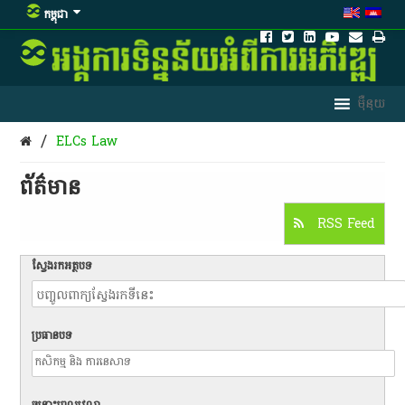
កម្ពុជា
/
ELCs Law
ព័ត៌មាន​
RSS Feed
ស្វែងរកអត្ថបទ
ប្រធានបទ
ចន្លោះពេលវេលា