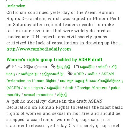
Declaration
Criticism continued yesterday of the Asean Human
Rights Declaration, which was signed in Phnom Penh
on Saturday after regional leaders decided to make
last-minute revisions that were widely deemed as
inadequate. U.N. experts ans civil society groups
criticized the lack of consultation in drawing up the
...
http://www.cambodiadaily.com
Women's rights group troubled by ADHR draft
ថ្ងៃទី ២៩ ខែវិច្ឆិកា ឆ្នាំ២០១៣
ភ្នំពេញប៉ុស្តិ៍
សង្គមស៊ីវិល
/
យ៉េនឌ័រ
/
សិទ្ធិ
មនុស្ស
/
ការ​អភិវឌ្ឍ​សង្គម
/
ស្ត្រីក្នុងការអភិវឌ្ឍ
ADHR
/
អាស៊ាន
/
ASEAN
Declaration on Human Rights
/
គណៈកម្មការអន្តររដ្ឋាភិបាលអាស៊ានស្តីពីសិទ្ធិមនុស្ស
(AICHR)
/
basic rights
/
សង្គម​ស៊ីវិល
/
draft
/
Foreign Ministers
/
public
morality
/
sexual minorities
/
សិទ្ធិស្ត្រី
A “public morality” clause in the draft ASEAN
Declaration on Human Rights threatens the most basic
rights of women and sexual minorities and should be
scrapped, a coalition of women’s groups said in a
statement released yesterday. Civil society groups met