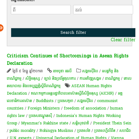
Clear filter
Criticism Continues of Shortcomings in Asean Rights
Declaration
ថ្ងៃទី ៥ ខែធ្នូ ឆ្នាំ២០១៣
ខេមបូឌា ដេលី
សង្គមស៊ីវិល
/
សេដ្ឋកិច្ច និង
ពាណិជ្ជកម្ម
/
សិទ្ធិមនុស្ស
/
ច្បាប់ និងប្រព័ន្ធតុលាការ
/
ការ​អភិវឌ្ឍ​សង្គម
/
ពាណិជ្ជកម្ម
/
គោល
នយោបាយ និងបទប្បញ្ញត្តិស្តីពីពាណិជ្ជកម្ម
ASEAN Human Rights
Declaration
/
គណៈកម្មការអន្តររដ្ឋាភិបាលអាស៊ានស្តីពីសិទ្ធិមនុស្ស (AICHR)
/
អគ្គ
លេខាធិការអាស៊ាន
/
Buddhists
/
ប្រទេសភូមា
/
សង្គមស៊ីវិល
/
communist
countries
/
Foreign Ministers
/
freedom of association
/
human
rights law
/
ប្រទេសឥណ្ឌូនេស៊ី
/
Indonesia's Human Rights Working
Group
/
Myanmar's Rakhine state
/
សន្តិសុខជាតិ
/
President Thein Sein
/
public morality
/
Rohingya Muslims
/
ប្រទេសថៃ
/
ប្រទេសហ្វីលីពីន
/
សហជីព
/
U.N. experts
/
Universal Declaration of Human Rights
/
Vienna