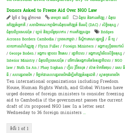
Donors Asked to Freeze Aid Over NGO Law
ថ្ងៃទី ៥ ខែធ្នូ ឆ្នាំ២០១៣
ខេមបូឌា ដេលី
ជំនួយ និងការអភិវឌ្ឍ
/
ជំនួយ
អភិវឌ្ឍន៍ទ្វេភាគី
/
សមាជិកគណៈកម្មាធិការជំនួយអភិវឌ្ឍន៍ ឌីអេស៊ី (DAC)
/
សិទ្ធិមនុស្ស
/
ជំនួយពីប្រទេសជប៉ុន
/
ច្បាប់ និងប្រព័ន្ធតុលាការ
/
ការ​អភិវឌ្ឍ​សង្គម
Bridges
Acrosss Borders Cambodia
/
ប្រទេសកម្ពុជា
/
ទីស្តីការគណៈរដ្ឋមន្រ្តី
/
អ៊ី យូ
/
របាយការណ៍​ហិរញ្ញវត្ថុ​
/
Flynn Fuller
/
Foreign Ministers
/
អង្គការហ្វ្រីដមហៅស៍
/
George Boden
/
អង្គការ គ្លោបល វីតនេស
/
រដ្ឋាភិបាល
/
អង្គការឃ្លាំមើលសិទ្ធិមនុស្ស
/
Interior Ministry
/
ជំនួយពីប្រទេសជប៉ុន
/
វេទិការនៃអង្គការមិនមែនរដ្ឋាភិបាល
/
NGO
law
/
Nuth Sa An
/
Phay Sophan
/
ហ្វ៊ីល រ៉ូប៊ឺតសុន
/
ស៊ាន ម៉ាកគីនតុស
/
អេស ធី​
ធី
/
សហរដ្ឋអាមេរិក
/
ទីភ្នាក់ងារសហរដ្ឋអាមេរិកដើម្បីអភិវឌ្ឍន៍អន្ដរជាតិ
/
ស្ថានទូតអាមេរិក
Ten international organizations including Freedom
House, Human Rights Watch, and Global Witness have
urged dozens of foreign ministers to consider freezing
aid to Cambodia if the government passes the current
draft of its proposed NGO law. In a letter sent
Wednesday to 36 foreign ministers
...
ទំព័រ 1 of 1