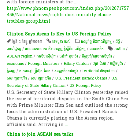
with foreign ministers at the
...
http://www.phnompenhpost.com/index.php/2012071757
456/National-news/rights-docs-morality-clause-
troubles-group.html
Clinton Says Asean Is Key to US Foreign Policy
ថ្ងៃទី ៥ ខែធ្នូ ឆ្នាំ២០១៣
ខេមបូឌា ដេលី
សេដ្ឋកិច្ច និងពាណិជ្ជកម្ម
/
ដីធ្លី
/
ពាណិជ្ជកម្ម
/
គោលនយោបាយ និងបទប្បញ្ញត្តិស្តីពីពាណិជ្ជកម្ម
/
​ធនធាន​ទឹក​
អាស៊ាន
/
ASEAN region
/
អាស៊ីបាស៊ីហ្វិក
/
បារ៉ាក់ អូបាម៉ា
/
​កិច្ច​ប្រជុំ​កំពូល​អាស៊ីបូព៌ា
/
economic
/
Foreign Ministers
/
Hillary Clinton
/
ហ៊ុន សែន
/
ម​ជ្ឈឹ​ម​បូព៌ា
/
ភ្នំពេញ
/
នាយករដ្ឋមន្ត្រីហ៊ុន សែន
/
សមុទ្រចិនខាងត្បូង
/
territorial disputes
/
សហរដ្ឋអាមេរិក
/
សហរដ្ឋអាមេរិក
/
U.S. President Barack Obama
/
U.S.
Secretary of State Hillary Clinton
/
US Foreign Policy
U.S. Secretary of State Hillary Clinton yesterday raised
the issue of territorial disputes in the South China Sea
with Prime Minister Hun Sen and outlined the strong
focus the administration of U.S. President Barack
Obama is currently placing on the Asean region,
officials said. Arriving in
...
China to join ASEAN sea talks