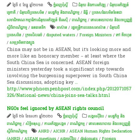
ថ្ងៃទី ៥ ខែធ្នូ ឆ្នាំ២០១៣
ភ្នំពេញប៉ុស្តិ៍
ជំនួយ និងការអភិវឌ្ឍ
/
ជំនួយអភិវឌ្ឍន៍
ទ្វេភាគី
/
ជំនួយពីប្រទេសចិន
/
សេដ្ឋកិច្ច និងពាណិជ្ជកម្ម
/
ដីធ្លី
/
ប្រទេសដែលមិនមែនជា
សមាជិកគណៈកម្មាធិការជំនួយអភិវឌ្ឍន៍ ឌីអេស៊ី
/
ពាណិជ្ជកម្ម
/
គោលនយោបាយ និងបទប្បញ្ញត្តិ
ស្តីពីពាណិជ្ជកម្ម
/
​ធនធាន​ទឹក​
អាស៊ាន
/
រដ្ឋមន្ត្រីការបរទេសអាស៊ាន
/
ជំនួយពី
ប្រទេសចិន
/
ក្រមសីលធម៌
/
disputed waters
/
Foreign Ministers
/
កៅ គឹមហួន
/
សមុទ្រចិនខាងត្បូង
China may not be in ASEAN, but it’s looking more and
more like an honorary member – at least where the
South China Sea is concerned. ASEAN foreign
ministers yesterday took a significant step towards
involving the burgeoning superpower in South China
Sea discussions, adopting key
...
http://www.phnompenhpost.com/index.php/2012071057
326/National-news/china-joins-sea-talks.html
NGOs feel ignored by ASEAN rights council
ថ្ងៃទី ២៦ ខែឧសភា ឆ្នាំ២០២០
ភ្នំពេញប៉ុស្តិ៍
សង្គមស៊ីវិល
/
សេដ្ឋកិច្ច និង
ពាណិជ្ជកម្ម
/
សិទ្ធិមនុស្ស
/
ការ​អភិវឌ្ឍ​សង្គម
/
ពាណិជ្ជកម្ម
/
គោលនយោបាយ និងបទប្បញ្ញត្តិ
ស្តីពីពាណិជ្ជកម្ម
AHRD
/
AICHR
/
ASEAN Human Rights Declaration
(AHRD)
/
ASEAN meetings
/
សង្គមស៊ីវិល
/
diplomats
/
Foreign