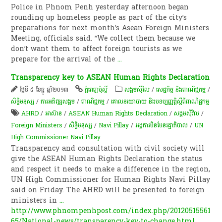
Police in Phnom Penh yesterday afternoon began
rounding up homeless people as part of the city’s
preparations for next month’s Asean Foreign Ministers
Meeting, officials said. “We collect them because we
don’t want them to affect foreign tourists as we
prepare for the arrival of the
...
Transparency key to ASEAN Human Rights Declaration
ថ្ងៃទី ៥ ខែធ្នូ ឆ្នាំ២០១៣
ភ្នំពេញប៉ុស្តិ៍
សង្គមស៊ីវិល
/
សេដ្ឋកិច្ច និងពាណិជ្ជកម្ម
/
សិទ្ធិមនុស្ស
/
ការ​អភិវឌ្ឍ​សង្គម
/
ពាណិជ្ជកម្ម
/
គោលនយោបាយ និងបទប្បញ្ញត្តិស្តីពីពាណិជ្ជកម្ម
AHRD
/
អាស៊ាន
/
ASEAN Human Rights Declaration
/
សង្គមស៊ីវិល
/
Foreign Ministers
/
សិទ្ធិមនុស្ស
/
Navi Pillay
/
អង្គការមិនមែនរដ្ឋាភិបាល
/
UN
High Commissioner Navi Pillay
Transparency and consultation with civil society will
give the ASEAN Human Rights Declaration the status
and respect it needs to make a difference in the region,
UN High Commissioner for Human Rights Navi Pillay
said on Friday. The AHRD will be presented to foreign
ministers in
...
http://www.phnompenhpost.com/index.php/20120515561
65/National-news/transparency-key-to-change.html