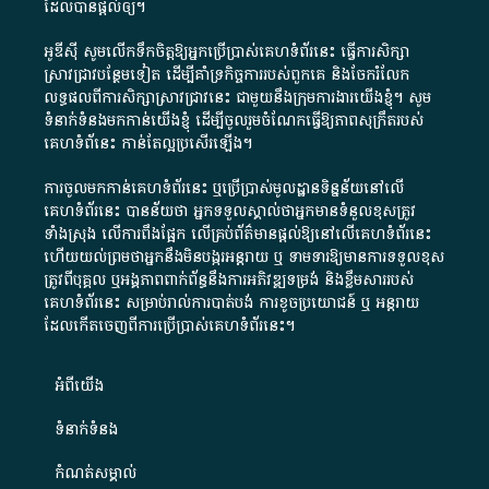
ដែល​បាន​ផ្តល់​ឲ្យ​។
អូឌីស៊ី សូមលើកទឹកចិត្តឱ្យអ្នកប្រើប្រាស់គេហទំព័រនេះ ធ្វើការសិក្សា
ស្រាវជ្រាវបន្ថែមទៀត ដើម្បីគាំទ្រកិច្ចការ​របស់ពួកគេ និងចែករំលែក
លទ្ធផលពីការសិក្សាស្រាវជ្រាវនេះ ជាមួយនឹងក្រុមការងារយើងខ្ញុំ។ សូម
ទំនាក់ទំនងមកកាន់យើងខ្ញុំ
ដើម្បីចូលរួមចំណែកធ្វើឱ្យភាពសុក្រឹតរបស់
គេហទំព័នេះ កាន់តែល្អប្រសើរឡើង។
ការចូលមកកាន់គេហទំព័រនេះ ឬប្រើប្រាស់មូលដ្ឋានទិន្នន័យនៅលើ
គេហទំព័រនេះ បានន័យថា អ្នកទទួលស្គាល់ថាអ្នកមានទំនួលខុសត្រូវ
ទាំងស្រុង លើការពឹងផ្អែក លើគ្រប់ព័ត៌មានផ្តល់ឱ្យនៅលើគេហទំព័រនេះ
ហើយយល់ព្រមថាអ្នកនឹងមិនបង្ករអន្តរាយ ឬ ទាមទារ​ឱ្យមានការទទួលខុស​
ត្រូវពីបុគ្គល ឬអង្គភាពពាក់ព័ន្ធនឹងការអភិវឌ្ឍទម្រង់ និងខ្លឹមសាររបស់
គេហទំព័រនេះ សម្រាប់រាល់ការបាត់បង់ ការខូចប្រយោជន៍ ឬ អន្តរាយ
ដែលកើតចេញពីការប្រើប្រាស់គេហទំព័រនេះ។
អំពី​យើង​
ទំនាក់ទំនង
កំណត់សម្គាល់