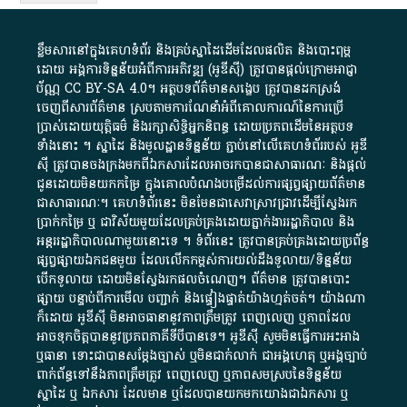
ខ្លឹមសារ​នៅ​ក្នុង​គេហទំព័រ និង​គ្រប់​ស្នា​ដៃ​ដើម​ដែល​ផលិត​ និង​បោះពុម្ព​
ដោយ​ អង្គការ​ទិន្នន័យ​អំពី​ការអភិវឌ្ឍ​​ (អូ​ឌី​ស៊ី)​ ត្រូវ​បាន​ផ្តល់​ក្រោម​អាជ្ញា
ប័ណ្ណ​
CC BY-SA 4.0
។​ អត្ថបទ​ព័ត៌មាន​សង្ខេប​ ត្រូវ​បាន​ដកស្រង់​
ចេញពី​សារព័ត៌មាន ស្របតាមការ​ណែនាំ​អំពី​គោលការណ៍​នៃ​ការ​ប្រើ
ប្រាស់​ដោយ​យុត្តិធម៌​ និង​រក្សាសិទ្ធិអ្នកនិពន្ធ ដោយ​ប្រភពដើម​នៃ​​អត្ថបទ
ទាំង​នោះ​ ។​ ស្នាដៃ​ និង​មូលដ្ឋាន​ទិន្នន័យ ​ភ្ជាប់​នៅ​លើ​គេហទំព័រ​របស់​ អូ​ឌី​
ស៊ី​ ត្រូវ​បាន​ចងក្រង​មក​ពី​ឯកសារ​ដែល​អាច​រក​បានជា​សាធារណៈ​ និង​ផ្តល់​
ជូន​ដោយ​មិន​យក​កម្រៃ​ ក្នុង​គោលបំណង​បម្រើ​ដល់ការ​ផ្សព្វផ្សាយ​ព័ត៌មាន​
ជា​សាធារណៈ​។​ គេហទំព័រ​នេះ​ មិនមែន​ជា​សេវា​ស្រាវជ្រាវ​ដើម្បី​ស្វែងរក
ប្រាក់​កម្រៃ​ ឬ​ ជា​វិស័យ​មួយ​ដែល​គ្រប់គ្រង​ដោយ​ភ្នាក់ងារ​រដ្ឋាភិបាល​ និង ​
អន្តររដ្ឋាភិបាល​ណាមួយ​នោះ​ទេ ​។​ ទំព័រ​នេះ​ ត្រូវ​បាន​គ្រប់គ្រង​ដោយ​ប្រព័ន្ធ​
ផ្សព្វផ្សាយ​ឯកជន​មួយ​ ដែល​លើកកម្ពស់​ការ​យល់​ដឹង​ទូលាយ​/​ទិន្នន័យ​
បើក​ទូលាយ​ ដោយ​មិនស្វែង​រក​ផល​ចំណេញ​។​ ព័ត៌មាន​ ត្រូវ​បាន​បោះ
ផ្សាយ​ បន្ទាប់​ពី​ការ​មើល​ បញ្ជាក់​ និង​ផ្ទៀងផ្ទាត់​យ៉ាង​ហ្មត់ចត់​។​ យ៉ាងណា​
ក៏​ដោយ​ អូ​ឌី​ស៊ី​ មិន​អាច​ធានា​នូវ​ភាព​ត្រឹមត្រូវ​ ពេញលេញ​ ឬ​ភាព​ដែល​
អាច​ទុកចិត្ត​បាននូវ​ប្រភព​ភាគី​ទី​បី​បាន​ទេ​។​ អូ​ឌី​ស៊ី​ សូម​មិន​ធ្វើការ​អះអាង​
ឬ​ធានា​ ទោះជា​បាន​សម្តែង​ច្បាស់​ ឬ​មិន​ជាក់លាក់​ ជា​អង្គហេតុ​ ឬ​អង្គច្បាប់​
ពាក់ព័ន្ធ​ទៅ​នឹង​ភាព​ត្រឹមត្រូវ​ ពេញលេញ​ ឬ​ភាព​សម​ស្រប​នៃ​ទិន្នន័យ​
ស្នាដៃ​ ឬ​ ឯកសារ​ ដែល​មាន​ ឬ​ដែល​បាន​យក​មក​យោង​ជា​ឯកសារ​ ឬ​