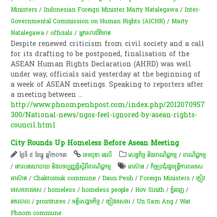
Ministers
/
Indonesian Foreign Minister Marty Natalegawa
/
Inter-
Governmental Commission on Human Rights (AICHR)
/
Marty
Natalegawa
/
officials
/
អ្នកសារព័ត៌មាន
Despite renewed criticism from civil society and a call
for its drafting to be postponed, finalisation of the
ASEAN Human Rights Declaration (AHRD) was well
under way, officials said yesterday at the beginning of
a week of ASEAN meetings. Speaking to reporters after
a meeting between
...
http://www.phnompenhpost.com/index.php/2012070957
300/National-news/ngos-feel-ignored-by-asean-rights-
council.html
City Rounds Up Homeless Before Asean Meeting
ថ្ងៃទី ៥ ខែធ្នូ ឆ្នាំ២០១៣
ខេមបូឌា ដេលី
សេដ្ឋកិច្ច និងពាណិជ្ជកម្ម
/
ពាណិជ្ជកម្ម
/
គោលនយោបាយ និងបទប្បញ្ញត្តិស្តីពីពាណិជ្ជកម្ម
អាស៊ាន
/
កិច្ចប្រជុំ​រដ្ឋមន្ត្រី​ការ​បរទេស​
អាស៊ាន
/
Chaktomuk commune
/
Daun Penh
/
Foreign Ministers
/
ភ្ញៀវ
ទេសចរ​បរទេស​
/
homeless
/
homeless people
/
Hov Sinith
/
ភ្នំពេញ
/
នគរបាល
/
prostitutes
/
មន្ទីរ​សង្គមកិច្ច
/
ភ្ញៀវ​ទេសចរ
/
Un Sam Ang
/
Wat
Phnom commune