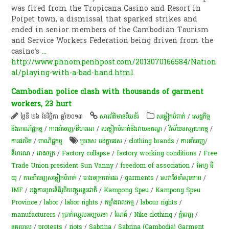
was fired from the Tropicana Casino and Resort in
Poipet town, a dismissal that sparked strikes and
ended in senior members of the Cambodian Tourism
and Service Workers Federation being driven from the
casino’s
...
http://www.phnompenhpost.com/2013070166584/Nation
al/playing-with-a-bad-hand.html
Cambodian police clash with thousands of garment
workers, 23 hurt
ថ្ងៃទី ២៦ ខែវិច្ឆិកា ឆ្នាំ២០១៣
សា​រព័ត៌មាន​រ៉យទ័រ​
សម្លៀក​បំពាក់​
/
សេដ្ឋកិច្ច
និងពាណិជ្ជកម្ម
/
ការនាំចេញ/នីហរណ
/
​សម្លៀក​បំពាក់​និង​វាយ​ន​ភ​ណ្ឌ​
/
វិស័យឧស្សាហកម្ម
/
ការផលិត​
/
ពាណិជ្ជកម្ម
ប្រទេស បង់ក្លាដេស
/
clothing brands
/
ការនាំចេញ/
នីហរណ
/
រោងចក្រ
/
Factory collapse
/
factory working conditions
/
Free
Trade Union president Sun Vanny
/
freedom of association
/
អែហ្វ ធី
យូ
/
ការ​នាំ​ចេញ​សម្លៀក​បំពាក់
/
រោងចក្រកាត់ដេរ
/
garments
/
សេវាថែទាំសុខភាព
/
IMF
/
អង្គការមូលនិធិរូបិយវត្ថុអន្តរជាតិ
/
Kampong Speu
/
Kampong Speu
Province
/
labor
/
labor rights
/
កម្លាំងពលកម្ម
/
labour rights
/
manufacturers
/
ប្រាក់​ឈ្នួល​អប្បបរមា
/
ណៃគ៍
/
Nike clothing
/
ភ្នំពេញ
/
នគរបាល
/
protests
/
riots
/
Sabrina
/
Sabrina (Cambodia) Garment