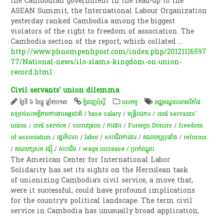
the Cambodian government in the lead-up to the
ASEAN Summit, the International Labour Organization
yesterday ranked Cambodia among the biggest
violators of the right to freedom of association. The
Cambodia section of the report, which collated
...
http://www.phnompenhpost.com/index.php/20121116597
77/National-news/ilo-slams-kingdom-on-union-
record.html
Civil servants' union dilemma
ថ្ងៃទី ៦ ខែធ្នូ ឆ្នាំ២០១៣
ភ្នំពេញប៉ុស្តិ៍
ពល​កម្ម
មជ្ឈមណ្ឌល​អាមេរិកាំង
សម្រាប់​សាមគ្គីភាព​ការងារ​អន្តរជាតិ
/
base salary
/
មន្ត្រី​រាជការ
/
civil servants'
union
/
civil service
/
corrutpion
/
ការងារ
/
Foreign Donors
/
freedom
of association
/
រដ្ឋាភិបាល
/
labor
/
សហជីពការងារ
/
គណបក្សប្រឆាំង
/
reforms
/
គណបក្សសម រង្ស៊ី
/
សហជីព
/
wage increase
/
ប្រាក់​ឈ្នួល
The American Center for International Labor
Solidarity has set its sights on the Herculean task
of unionizing Cambodia’s civil service, a move that,
were it successful, could have profound implications
for the country’s political landscape. The term civil
service in Cambodia has unusually broad application,