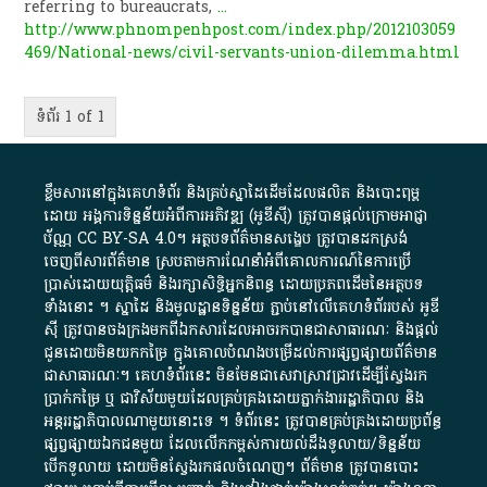
referring to bureaucrats,
...
http://www.phnompenhpost.com/index.php/2012103059
469/National-news/civil-servants-union-dilemma.html
ទំព័រ 1 of 1
ខ្លឹមសារ​នៅ​ក្នុង​គេហទំព័រ និង​គ្រប់​ស្នា​ដៃ​ដើម​ដែល​ផលិត​ និង​បោះពុម្ព​
ដោយ​ អង្គការ​ទិន្នន័យ​អំពី​ការអភិវឌ្ឍ​​ (អូ​ឌី​ស៊ី)​ ត្រូវ​បាន​ផ្តល់​ក្រោម​អាជ្ញា
ប័ណ្ណ​
CC BY-SA 4.0
។​ អត្ថបទ​ព័ត៌មាន​សង្ខេប​ ត្រូវ​បាន​ដកស្រង់​
ចេញពី​សារព័ត៌មាន ស្របតាមការ​ណែនាំ​អំពី​គោលការណ៍​នៃ​ការ​ប្រើ
ប្រាស់​ដោយ​យុត្តិធម៌​ និង​រក្សាសិទ្ធិអ្នកនិពន្ធ ដោយ​ប្រភពដើម​នៃ​​អត្ថបទ
ទាំង​នោះ​ ។​ ស្នាដៃ​ និង​មូលដ្ឋាន​ទិន្នន័យ ​ភ្ជាប់​នៅ​លើ​គេហទំព័រ​របស់​ អូ​ឌី​
ស៊ី​ ត្រូវ​បាន​ចងក្រង​មក​ពី​ឯកសារ​ដែល​អាច​រក​បានជា​សាធារណៈ​ និង​ផ្តល់​
ជូន​ដោយ​មិន​យក​កម្រៃ​ ក្នុង​គោលបំណង​បម្រើ​ដល់ការ​ផ្សព្វផ្សាយ​ព័ត៌មាន​
ជា​សាធារណៈ​។​ គេហទំព័រ​នេះ​ មិនមែន​ជា​សេវា​ស្រាវជ្រាវ​ដើម្បី​ស្វែងរក
ប្រាក់​កម្រៃ​ ឬ​ ជា​វិស័យ​មួយ​ដែល​គ្រប់គ្រង​ដោយ​ភ្នាក់ងារ​រដ្ឋាភិបាល​ និង ​
អន្តររដ្ឋាភិបាល​ណាមួយ​នោះ​ទេ ​។​ ទំព័រ​នេះ​ ត្រូវ​បាន​គ្រប់គ្រង​ដោយ​ប្រព័ន្ធ​
ផ្សព្វផ្សាយ​ឯកជន​មួយ​ ដែល​លើកកម្ពស់​ការ​យល់​ដឹង​ទូលាយ​/​ទិន្នន័យ​
បើក​ទូលាយ​ ដោយ​មិនស្វែង​រក​ផល​ចំណេញ​។​ ព័ត៌មាន​ ត្រូវ​បាន​បោះ