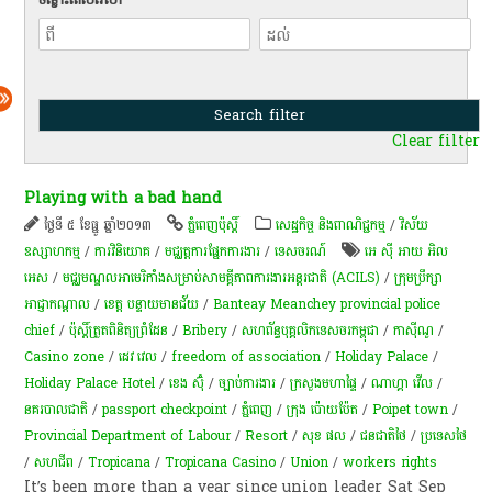
Clear filter
Playing with a bad hand
ថ្ងៃទី ៥ ខែធ្នូ ឆ្នាំ២០១៣
ភ្នំពេញប៉ុស្តិ៍
សេដ្ឋកិច្ច និងពាណិជ្ជកម្ម
/
វិស័យ
ឧស្សាហកម្ម
/
ការវិនិយោគ
/
មជ្ឈត្តការផ្នែកការងារ
/
ទេសចរណ៍
អេ ស៊ី អាយ អិល
អេស
/
មជ្ឈមណ្ឌល​អា​មេ​រិ​កាំ​ង​សម្រាប់​សាមគ្គីភាព​ការងារ​អន្តរជាតិ​ (ACILS)​
/
ក្រុមប្រឹក្សា
អាជ្ញាកណ្តាល
/
ខេត្ត បន្ទាយមានជ័យ
/
Banteay Meanchey provincial police
chief
/
ប៉ុស្តិ៍ត្រួតពិនិត្យព្រំដែន
/
Bribery
/
សហ​ព័ន្ធ​បុគ្គលិក​ទេសចរ​កម្ពុជា​
/
កាស៊ីណូ
/
Casino zone
/
ដេវ វេល
/
freedom of association
/
Holiday Palace
/
Holiday Palace Hotel
/
ខេង ស៊ុំ
/
ច្បាប់ការងារ
/
ក្រសួងមហាផ្ទៃ
/
ណាហ្គា វើល
/
នគរបាលជាតិ
/
passport checkpoint
/
ភ្នំពេញ
/
ក្រុង ប៉ោយប៉ែត
/
Poipet town
/
Provincial Department of Labour
/
Resort
/
សុខ ផល
/
ជនជាតិថៃ
/
ប្រទេសថៃ
/
សហជីព
/
Tropicana
/
Tropicana Casino
/
Union
/
workers rights
It’s been more than a year since union leader Sat Sep