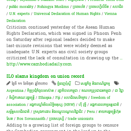
/
public morality
/
Rohingya Muslims
/
ប្រទេសថៃ
/
ប្រទេសហ្វីលីពីន
/
សហជីព
/
U.N. experts
/
Universal Declaration of Human Rights
/
Vienna
Declaration
Criticism continued yesterday of the Asean Human
Rights Declaration, which was signed in Phnom Penh
on Saturday after regional leaders decided to make
last-minute revisions that were widely deemed as
inadequate. U.N. experts ans civil society groups
criticized the lack of consultation in drawing up the
...
http://www.cambodiadaily.com
ILO slams kingdom on union record
ថ្ងៃទី ១១ ខែមិថុនា ឆ្នាំ២០២០
ភ្នំពេញប៉ុស្តិ៍
សេដ្ឋកិច្ច និងពាណិជ្ជកម្ម
Argentina
/
កិច្ចប្រជុំកំពូលអាស៊ាន
/
រដ្ឋាភិបាលកម្ពុជា
/
គណបក្ស​ប្រជាជន​កម្ពុជា
/
ជា វិជ្ជា
/
ទីស្តីការគណៈរដ្ឋមន្រ្តី
/
Ethiopia
/
Fiji
/
សហជីពសេរីកម្មករ
/
freedom of
association
/
អង្គការឃ្លាំមើលសិទ្ធិមនុស្ស (HRW)
/
ហ៊ី វុទ្ធី
/
អង្គការពលកម្មអន្តរជាតិ
/
សម្ព័ន្ធ​សហជីព​ជាតិ
/
ក្រសួងការងារ និងបណ្តុះបណ្តាលវិជ្ជាជីវៈ
/
Peru
/
នាយករដ្ឋមន្ត្រីហ៊ុន
សែន
/
Ros Sovannarith
/
ប្រទេសរុស្សី
/
trade unionists
Adding to a growing list of foreign groups to censure