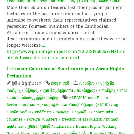
Federation of Progress and Democracy (TUWFPD)
/
មេដឹកនាំសហជីព
More than 60 union leaders lost their jobs at garment
factories in the past nine months for trying to
unionise co-workers, their representatives claimed
yesterday. Fourteen members of the Cambodian
Alliance of Trade Unions endured threats,
discrimination and ultimately a message they were no
longer welcome
...
http://www.phnompenhpost.com/2012121960367/Nation
al/job-losses-discrimination.html
Criticism Continues of Shortcomings in Asean Rights
Declaration
ថ្ងៃទី ៥ ខែធ្នូ ឆ្នាំ២០១៣
ខេមបូឌា ដេលី
សង្គមស៊ីវិល
/
សេដ្ឋកិច្ច និង
ពាណិជ្ជកម្ម
/
សិទ្ធិមនុស្ស
/
ច្បាប់ និងប្រព័ន្ធតុលាការ
/
ការ​អភិវឌ្ឍ​សង្គម
/
ពាណិជ្ជកម្ម
/
គោល
នយោបាយ និងបទប្បញ្ញត្តិស្តីពីពាណិជ្ជកម្ម
ASEAN Human Rights
Declaration
/
គណៈកម្មការអន្តររដ្ឋាភិបាលអាស៊ានស្តីពីសិទ្ធិមនុស្ស (AICHR)
/
អគ្គ
លេខាធិការអាស៊ាន
/
Buddhists
/
ប្រទេសភូមា
/
សង្គមស៊ីវិល
/
communist
countries
/
Foreign Ministers
/
freedom of association
/
human
rights law
/
ប្រទេសឥណ្ឌូនេស៊ី
/
Indonesia's Human Rights Working
Group
/
Myanmar's Rakhine state
/
សន្តិសុខជាតិ
/
President Thein Sein