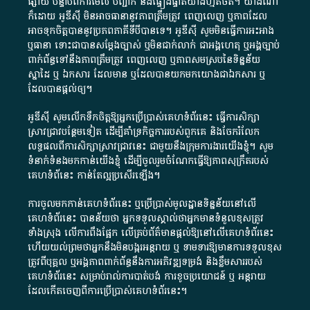
ផ្សាយ​ បន្ទាប់​ពី​ការ​មើល​ បញ្ជាក់​ និង​ផ្ទៀងផ្ទាត់​យ៉ាង​ហ្មត់ចត់​។​ យ៉ាងណា​
ក៏​ដោយ​ អូ​ឌី​ស៊ី​ មិន​អាច​ធានា​នូវ​ភាព​ត្រឹមត្រូវ​ ពេញលេញ​ ឬ​ភាព​ដែល​
អាច​ទុកចិត្ត​បាននូវ​ប្រភព​ភាគី​ទី​បី​បាន​ទេ​។​ អូ​ឌី​ស៊ី​ សូម​មិន​ធ្វើការ​អះអាង​
ឬ​ធានា​ ទោះជា​បាន​សម្តែង​ច្បាស់​ ឬ​មិន​ជាក់លាក់​ ជា​អង្គហេតុ​ ឬ​អង្គច្បាប់​
ពាក់ព័ន្ធ​ទៅ​នឹង​ភាព​ត្រឹមត្រូវ​ ពេញលេញ​ ឬ​ភាព​សម​ស្រប​នៃ​ទិន្នន័យ​
ស្នាដៃ​ ឬ​ ឯកសារ​ ដែល​មាន​ ឬ​ដែល​បាន​យក​មក​យោង​ជា​ឯកសារ​ ឬ​
ដែល​បាន​ផ្តល់​ឲ្យ​។
អូឌីស៊ី សូមលើកទឹកចិត្តឱ្យអ្នកប្រើប្រាស់គេហទំព័រនេះ ធ្វើការសិក្សា
ស្រាវជ្រាវបន្ថែមទៀត ដើម្បីគាំទ្រកិច្ចការ​របស់ពួកគេ និងចែករំលែក
លទ្ធផលពីការសិក្សាស្រាវជ្រាវនេះ ជាមួយនឹងក្រុមការងារយើងខ្ញុំ។ សូម
ទំនាក់ទំនងមកកាន់យើងខ្ញុំ
ដើម្បីចូលរួមចំណែកធ្វើឱ្យភាពសុក្រឹតរបស់
គេហទំព័នេះ កាន់តែល្អប្រសើរឡើង។
ការចូលមកកាន់គេហទំព័រនេះ ឬប្រើប្រាស់មូលដ្ឋានទិន្នន័យនៅលើ
គេហទំព័រនេះ បានន័យថា អ្នកទទួលស្គាល់ថាអ្នកមានទំនួលខុសត្រូវ
ទាំងស្រុង លើការពឹងផ្អែក លើគ្រប់ព័ត៌មានផ្តល់ឱ្យនៅលើគេហទំព័រនេះ
ហើយយល់ព្រមថាអ្នកនឹងមិនបង្ករអន្តរាយ ឬ ទាមទារ​ឱ្យមានការទទួលខុស​
ត្រូវពីបុគ្គល ឬអង្គភាពពាក់ព័ន្ធនឹងការអភិវឌ្ឍទម្រង់ និងខ្លឹមសាររបស់
គេហទំព័រនេះ សម្រាប់រាល់ការបាត់បង់ ការខូចប្រយោជន៍ ឬ អន្តរាយ
ដែលកើតចេញពីការប្រើប្រាស់គេហទំព័រនេះ។