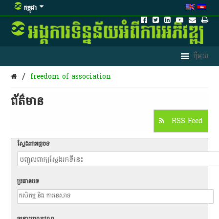
កម្ពុជា
/
freedom of association
ព័ត៌មាន​
RSS Feed
ស្វែងរកអត្ថបទ
ប្រធានបទ
ចន្លោះពេលវេលា