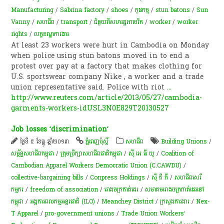
Manufacturing
/
Sabrina factory
/
shoes
/
កូដកម្ម
/
stun batons
/
Sun
Vanny
/
សហជីព
/
transport
/
ជំនួយពីសហរដ្ឋអាមេរិក
/
worker
/
worker
rights
/
លក្ខខណ្ឌ​ការងារ​
At least 23 workers were hurt in Cambodia on Monday
when police using stun batons moved in to end a
protest over pay at a factory that makes clothing for
U.S. sportswear company Nike , a worker and a trade
union representative said. Police with riot
...
http://www.reuters.com/article/2013/05/27/cambodia-
garments-workers-idUSL3N0E829T20130527
Job losses ‘discrimination’
ថ្ងៃទី ៥ ខែធ្នូ ឆ្នាំ២០១៣
ភ្នំពេញប៉ុស្តិ៍
សហជីព
Building Unions
/
សម្ព័ន្ធ​សហជីព​កម្ពុជា
/
​ក្រុមប្រឹក្សា​សហជីព​ជាតិ​កម្ពុជា
/
ស៊ី អេ ធី យូ
/
Coalition of
Cambodian Apparel Workers Democratic Union (C.CAWDU)
/
collective-bargaining bills
/
Conpress Holdings
/
ស៊ី ភី ភី
/
សហជីពសេរី
កម្មករ
/
freedom of association
/
រោងចក្រកាត់ដេរ
/
សមាគមរោងចក្រកាត់ដេរនៅ
កម្ពុជា
/
អង្គការ​ពលកម្ម​អន្តរជាតិ​ (ILO)
/
Meanchey District
/
ក្រសួងការងារ
/
Nex-
T Apparel
/
pro-government unions
/
Trade Union Workers’