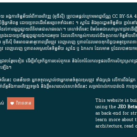
្គការ​ទិន្នន័យ​អំពី​ការអភិវឌ្ឍ​​ (អូ​ឌី​ស៊ី)​ ត្រូវ​បាន​ផ្តល់​ក្រោម​អាជ្ញាប័ណ្ណ​
CC BY-SA 4
ធិអ្នកនិពន្ធ ដោយ​ប្រភពដើម​នៃ​​អត្ថបទទាំង​នោះ​ ។​ ស្នាដៃ​ និង​មូលដ្ឋាន​ទិន្នន័យ ​ភ្ជាប់​នៅ​
ការ​ផ្សព្វផ្សាយ​ព័ត៌មាន​ជា​សាធារណៈ​។​ គេហទំព័រ​នេះ​ មិនមែន​ជា​សេវា​ស្រាវជ្រាវ​ដើម្បី​ស្វ
​គ្រប់គ្រង​ដោយ​ប្រព័ន្ធ​ផ្សព្វផ្សាយ​ឯកជន​មួយ​ ដែល​លើកកម្ពស់​ការ​យល់​ដឹង​ទូលាយ​/​ទិន្នន
 អូ​ឌី​ស៊ី​ មិន​អាច​ធានា​នូវ​ភាព​ត្រឹមត្រូវ​ ពេញលេញ​ ឬ​ភាព​ដែល​អាច​ទុកចិត្ត​បាននូវ​ប្រភព​ភាគី​
ព​ត្រឹមត្រូវ​ ពេញលេញ​ ឬ​ភាព​សម​ស្រប​នៃ​ទិន្នន័យ​ ស្នាដៃ​ ឬ​ ឯកសារ​ ដែល​មាន​ ឬ​ដែល​បាន​យ
រាវជ្រាវបន្ថែមទៀត ដើម្បីគាំទ្រកិច្ចការ​របស់ពួកគេ និងចែករំលែកលទ្ធផលពីការសិក្សាស្រាវ
សើរឡើង។
ព័រនេះ បានន័យថា អ្នកទទួលស្គាល់ថាអ្នកមានទំនួលខុសត្រូវ ទាំងស្រុង លើការពឹងផ្អែ
ពពាក់ព័ន្ធនឹងការអភិវឌ្ឍទម្រង់ និងខ្លឹមសាររបស់គេហទំព័រនេះ សម្រាប់រាល់ការបាត់បង់ 
This website is bu
ាស់
វិភាគទាន
using the
JEO Beta
as back-end for str
learn more about 
architecture, read 