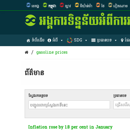
មេគង្គ
កម្ពុជា
ឡាវ
មីយ៉ាន់ម៉ា
ថៃ
វៀតណាម
ទំព័រដើម
អំពី
SDG
ប្រធានបទ
ផែ
/
gasoline prices
ព័ត៌មាន​
ស្វែងរកអត្ថបទ
ប្រធានបទ
Inflation rose by 1.8 per cent in January