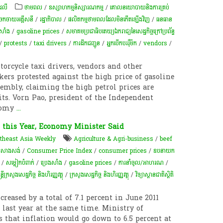
ដេលី
ថាមពល
/
ឧស្សាហកម្មនិស្សារណកម្ម
/
គោលនយោបាយនិងការគ្រប់
ងចែកចាយអគ្គីសនី
/
រដ្ឋាភិបាល
/
ផលិតកម្មថាមពលដែលមិនកើតឡើងវិញ
/
ធនធាន
ងសាំង
/
gasoline prices
/
សមាគមប្រជាធិបតេយ្យឯករាជ្យនៃសេដ្ឋកិច្ចក្រៅប្រព័ន្ធ
/
protests
/
taxi drivers
/
ការដឹកជញ្ជូន
/
អ្នកបើកបររ៉ឺម៉ក
/
vendors
/
torcycle taxi drivers, vendors and other
ers protested against the high price of gasoline
sembly, claiming the high petrol prices are
its. Vorn Pao, president of the Independent
nomy
...
 this Year, Economy Minister Said
theast Asia Weekly
Agriculture & Agri-business
/
beef
រសាងសង់
/
Consumer Price Index
/
consumer prices
/
ឧបនាយក
/
សម្លៀកបំពាក់
/
ប្រេងសាំង
/
gasoline prices
/
ការនាំចូល/អាហរណ
/
ន្ត្រីក្រសួងសេដ្ឋកិច្ច និងហិរញ្ញវត្ថុ
/
ក្រសួងសេដ្ឋកិច្ច និងហិរញ្ញវត្ថុ
/
វិទ្យាស្ថានជាតិស្ថិតិ
eased by a total of 7.1 percent in June 2011
last year at the same time. Ministry of
that inflation would go down to 6.5 percent at