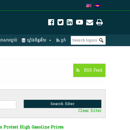
កសារច្បាប់
ឃ្លាំងទិន្នន័យ
ប្លក់
RSS Feed
Clear filter
s Protest High Gasoline Prices