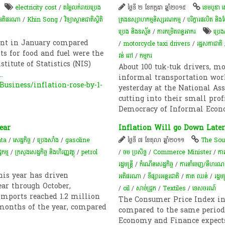
electricity cost
/
តម្លៃ​លក់រាយ​ប្រេង
ថ្ងៃទី ២ ខែកក្កដា ឆ្នាំ២០១៥
ខេមបូឌា 
អតិផរណា
/
Khin Song
/
វិទ្យាស្ថានជាតិស្ថិតិ
គ្រងឧស្សាហកម្មនិស្សរណកម្ម
/
បរិក្ខារផលិត និ
ប្រេង និងឧស្ម័ន
/
ការកម្រិតពន្ធអាករ
ប្រេ
cent in January compared
/
motorcycle taxi drivers
/
រដ្ឋសភា​ជាតិ
ts for food and fuel were the
វន់ ពៅ
/
ក​ម្មករ​
titute of Statistics (NIS)
About 100 tuk-tuk drivers, mo
..
informal transportation work
siness/inflation-rose-by-1-
yesterday at the National As
cutting into their small prof
Democracy of Informal Eco
ear
Inflation Will go Down Later
ta
/
សេដ្ឋកិច្ច
/
ប្រេងសាំង
/
gasoline
ថ្ងៃទី ៧ ខែតុលា ឆ្នាំ២០១១
The Sou
កម្ម
/
ក្រសួងសេដ្ឋកិច្ច និងហិរញ្ញវត្ថុ
/
petrol
/
ចម ប្រសិទ្ធ
/
Commerce Minister
/
កា
រដ្ឋមន្ត្រី​
/
កំណើន​សេដ្ឋកិច្ច
/
ការនាំចេញ/នីហរណ
is year has driven
អតិផរណា​
/
​ទីផ្សារ​អន្តរជាតិ
/
គាត ឈន់
/
រដ្ឋម
ar through October,
/
oil
/
សាច់​ជ្រូក
/
Textiles
/
ទេសចរណ៍
imports reached 1.2 million
The Consumer Price Index incr
0 months of the year, compared
compared to the same period 
Economy and Finance expects 