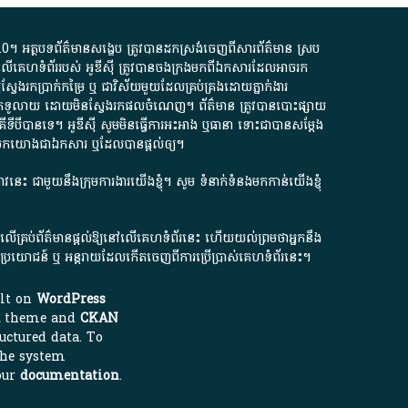
.0
។​ អត្ថបទ​ព័ត៌មាន​សង្ខេប​ ត្រូវ​បាន​ដកស្រង់​ចេញពី​សារព័ត៌មាន ស្រប
លើ​គេហទំព័រ​របស់​ អូ​ឌី​ស៊ី​ ត្រូវ​បាន​ចងក្រង​មក​ពី​ឯកសារ​ដែល​អាច​រក​
ែងរកប្រាក់​កម្រៃ​ ឬ​ ជា​វិស័យ​មួយ​ដែល​គ្រប់គ្រង​ដោយ​ភ្នាក់ងារ​
័យ​បើក​ទូលាយ​ ដោយ​មិនស្វែង​រក​ផល​ចំណេញ​។​ ព័ត៌មាន​ ត្រូវ​បាន​បោះផ្សាយ​
ទី​បី​បាន​ទេ​។​ អូ​ឌី​ស៊ី​ សូម​មិន​ធ្វើការ​អះអាង​ ឬ​ធានា​ ទោះជា​បាន​សម្តែង​
ក​មក​យោង​ជា​ឯកសារ​ ឬ​ដែល​បាន​ផ្តល់​ឲ្យ​។
ជ្រាវនេះ ជាមួយនឹងក្រុមការងារយើងខ្ញុំ។ សូម
ទំនាក់ទំនងមកកាន់យើងខ្ញុំ
ក លើគ្រប់ព័ត៌មានផ្តល់ឱ្យនៅលើគេហទំព័រនេះ ហើយយល់ព្រមថាអ្នកនឹង
ការខូចប្រយោជន៍ ឬ អន្តរាយដែលកើតចេញពីការប្រើប្រាស់គេហទំព័រនេះ។
ilt on
WordPress
theme and
CKAN
uctured data. To
the system
our
documentation
.