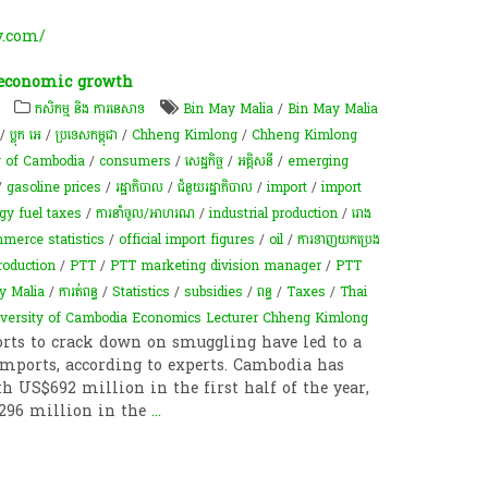
y.com/
 economic growth
កសិកម្ម​ និង​ ការ​នេ​សាទ​
Bin May Malia
/
Bin May Malia
/
ប្លុក អេ
/
ប្រទេសកម្ពុជា
/
Chheng Kimlong
/
Chheng Kimlong
y of Cambodia
/
consumers
/
សេដ្ឋកិច្ច
/
អគ្គិសនី
/
emerging
/
gasoline prices
/
រដ្ឋាភិបាល
/
ជំនួយរដ្ឋាភិបាល
/
import
/
import
gy fuel taxes
/
ការនាំចូល/អាហរណ
/
industrial production
/
​រោង
merce statistics
/
official import figures
/
oil
/
ការទាញយកប្រេង
roduction
/
PTT
/
PTT marketing division manager
/
PTT
y Malia
/
ការត់ពន្ធ
/
Statistics
/
subsidies
/
ពន្ធ
/
Taxes
/
Thai
versity of Cambodia Economics Lecturer Chheng Kimlong
rts to crack down on smuggling have led to a
imports, according to experts. Cambodia has
h US$692 million in the first half of the year,
296 million in the
...