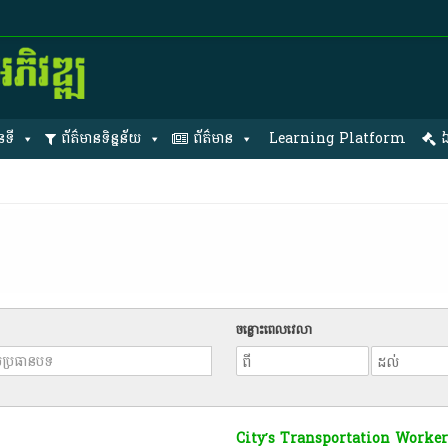
នទី
ព័ត៌មានទិន្នន័យ
ព័ត៌មាន
Learning Platform
ឯ
ចន្លោះពេលវេលា
City’s Transportation Worker