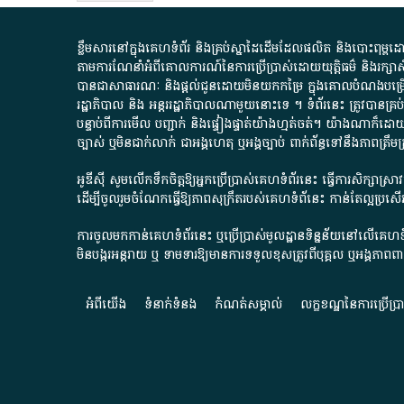
ខ្លឹមសារ​នៅ​ក្នុង​គេហទំព័រ និង​គ្រប់​ស្នា​ដៃ​ដើម​ដែល​ផលិត​ និង​បោះពុម្ព​ដោយ​ អង
តាមការ​ណែនាំ​អំពី​គោលការណ៍​នៃ​ការ​ប្រើប្រាស់​ដោយ​យុត្តិធម៌​ និង​រក្សាសិទ្
បានជា​សាធារណៈ​ និង​ផ្តល់​ជូន​ដោយ​មិន​យក​កម្រៃ​ ក្នុង​គោលបំណង​បម្រើ​ដល់
រដ្ឋាភិបាល​ និង ​អន្តររដ្ឋាភិបាល​ណាមួយ​នោះ​ទេ ​។​ ទំព័រ​នេះ​ ត្រូវ​បាន
បន្ទាប់​ពី​ការ​មើល​ បញ្ជាក់​ និង​ផ្ទៀងផ្ទាត់​យ៉ាង​ហ្មត់ចត់​។​ យ៉ាងណា​ក៏​ដោយ​
ច្បាស់​ ឬ​មិន​ជាក់លាក់​ ជា​អង្គហេតុ​ ឬ​អង្គច្បាប់​ ពាក់ព័ន្ធ​ទៅ​នឹង​ភា
អូឌីស៊ី សូមលើកទឹកចិត្តឱ្យអ្នកប្រើប្រាស់គេហទំព័រនេះ ធ្វើការសិក្សាស្
ដើម្បីចូលរួមចំណែកធ្វើឱ្យភាពសុក្រឹតរបស់គេហទំព័នេះ កាន់តែល្អប្រ
ការចូលមកកាន់គេហទំព័រនេះ ឬប្រើប្រាស់មូលដ្ឋានទិន្នន័យនៅលើគេហទំ
មិនបង្ករអន្តរាយ ឬ ទាមទារ​ឱ្យមានការទទួលខុស​ត្រូវពីបុគ្គល ឬអង្គភា
អំពី​យើង​
ទំនាក់ទំនង
កំណត់សម្គាល់
លក្ខខណ្ឌនៃការប្រើប្រ