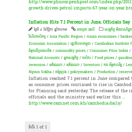
http://www.phnompenhpost.com/index.php/20111
growth-drives-petrol-imports-67-year-on-year.h
Inflation Hits 7.1 Percent in June, Officials Say
ថ្ងៃទី ៤ ខែវិច្ឆិកា ឆ្នាំ២០១៣
ខេមបូឌា ដេលី
សេដ្ឋកិច្ច និងពាណិជ្ជកម
វិស័យកសិកម្ម
/
Asia Pacific Region
/
Asian economies
/
banke
Economic Association
/
រដ្ឋាភិបាលកម្ពុជា
/
Cambodian Institute 
ជំនួយពីប្រទេសចិន
/
commodity prices
/
Consumer Price Index
/
National Accounts
/
អ្នក​​​សេដ្ឋកិច្ច​​​
/
កសិករ
/
Food prices
/
gasoline
recession
/
អតិផរណា​
/
អតិផរណា
/
Investors
/
កង ច័ន្ទតារារ័ត្ន
/
Len
Ngoun Sokha
/
តម្លៃ​ប្រេង​
/
policymakers
/
Production
/
reserv
Inflation reached 7.1 percent in June compared
as consumer prices continued to rise in Cambodia
for Planning said yesterday. The release of the i
officials and the ministry said earlier this
...
http://www.camnet.com.kh/cambodia.daily/
ទំព័រ 1 of 1