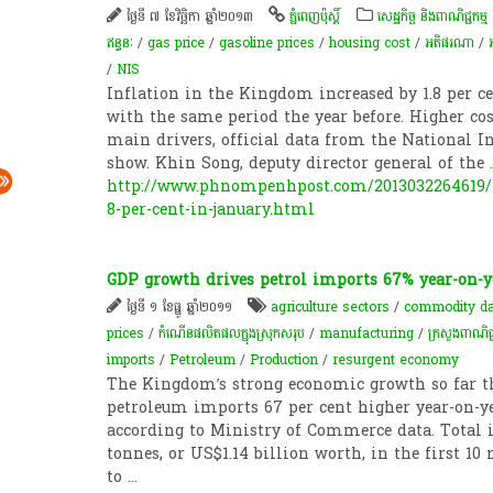
ថ្ងៃទី ៧ ខែវិច្ឆិកា ឆ្នាំ២០១៣
ភ្នំពេញប៉ុស្តិ៍
សេដ្ឋកិច្ច និងពាណិជ្ជកម្ម
ឥន្ធនៈ
/
gas price
/
gasoline prices
/
housing cost
/
អតិផរណា​
/
/
NIS
Inflation in the Kingdom increased by 1.8 per 
with the same period the year before. Higher cos
main drivers, official data from the National Ins
show. Khin Song, deputy director general of the
.
http://www.phnompenhpost.com/2013032264619/Bu
8-per-cent-in-january.html
GDP growth drives petrol imports 67% year-on-y
ថ្ងៃទី ១ ខែធ្នូ ឆ្នាំ២០១១
agriculture sectors
/
commodity da
prices
/
កំណើនផលិតផលក្នុងស្រុកសរុប
/
manufacturing
/
ក្រសួងពាណិជ្ជ
imports
/
Petroleum
/
Production
/
resurgent economy
The Kingdom’s strong economic growth so far th
petroleum imports 67 per cent higher year-on-ye
according to Ministry of Commerce data. Total 
tonnes, or US$1.14 billion worth, in the first 1
to
...