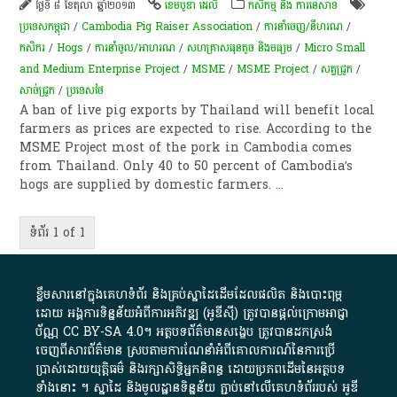
ថ្ងៃទី ៨ ខែតុលា ឆ្នាំ២០១៣
ខេមបូឌា ដេលី
កសិកម្ម​ និង​ ការ​នេ​សាទ​
ប្រទេសកម្ពុជា
/
Cambodia Pig Raiser Association
/
ការនាំចេញ/នីហរណ
/
កសិករ
/
Hogs
/
ការនាំចូល/អាហរណ
/
សហគ្រាសធុនតូច និងមធ្យម
/
Micro Small
and Medium Enterprise Project
/
MSME
/
MSME Project
/
សត្វជ្រូក
/
សាច់​ជ្រូក
/
ប្រទេសថៃ
A ban of live pig exports by Thailand will benefit local
farmers as prices are expected to rise. According to the
MSME Project most of the pork in Cambodia comes
from Thailand. Only 40 to 50 percent of Cambodia’s
hogs are supplied by domestic farmers.
...
ទំព័រ 1 of 1
ខ្លឹមសារ​នៅ​ក្នុង​គេហទំព័រ និង​គ្រប់​ស្នា​ដៃ​ដើម​ដែល​ផលិត​ និង​បោះពុម្ព​
ដោយ​ អង្គការ​ទិន្នន័យ​អំពី​ការអភិវឌ្ឍ​​ (អូ​ឌី​ស៊ី)​ ត្រូវ​បាន​ផ្តល់​ក្រោម​អាជ្ញា
ប័ណ្ណ​
CC BY-SA 4.0
។​ អត្ថបទ​ព័ត៌មាន​សង្ខេប​ ត្រូវ​បាន​ដកស្រង់​
ចេញពី​សារព័ត៌មាន ស្របតាមការ​ណែនាំ​អំពី​គោលការណ៍​នៃ​ការ​ប្រើ
ប្រាស់​ដោយ​យុត្តិធម៌​ និង​រក្សាសិទ្ធិអ្នកនិពន្ធ ដោយ​ប្រភពដើម​នៃ​​អត្ថបទ
ទាំង​នោះ​ ។​ ស្នាដៃ​ និង​មូលដ្ឋាន​ទិន្នន័យ ​ភ្ជាប់​នៅ​លើ​គេហទំព័រ​របស់​ អូ​ឌី​