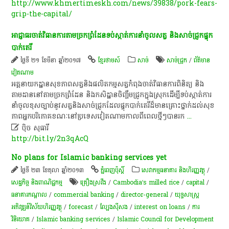
http://www.khmertimeskh.com/news/39838/pork-fears-
grip-the-capital/
អាជ្ញាធរ​​ចាត់​វិធាន​ការតាម​ច្រក​ព្រំដែន​ទប់ស្កាត់​ការ​នាំចូល​សត្វ និង​សាច់​ជ្រូក​ផ្ទុក​
បាក់តេរី​
ថ្ងៃទី ២១ ខែមីនា ឆ្នាំ២០១៧
ខ្មែរថាមស៍
សាច់
សាច់​ជ្រូក
/
ព័ត៌មាន​
វៀតណាម
អគ្គនាយកដ្ឋាន​សុខភាព​សត្វនិង​ផលិតកម្ម​សត្វកំពុង​ចាត់​វិធាន​ការ​ពិនិត្យ និង​
តាមដាន​នៅ​តាម​ច្រក​ព្រំដែន និង​កសិដ្ឋាន​ចិញ្ចឹម​ជ្រូក​ក្នុង​ស្រុកដើម្បី​ទប់ស្កាត់​ការ​
នាំចូល​ខុស​ច្បាប់​នូវ​សត្វនិង​សាច់​ជ្រូកដែល​ផ្ទុក​បាក់តេរី​ដ៏​មាន​គ្រោះថ្នាក់​ដល់​សុខ
ភាព​អ្នក​បរិភោគខណៈ​នៅ​ប្រទេស​វៀតណាមកាល​ពី​ពេល​ថ្មីៗ​បាន​រក
...

ប៉ិច សុធារី
http://bit.ly/2n3qAcQ
No plans for Islamic banking services yet
ថ្ងៃទី ២៣ ខែតុលា ឆ្នាំ២០១៣
ភ្នំពេញប៉ុស្តិ៍
សេវាកម្មធនាគារ និងហិរញ្ញវត្ថុ
/
សេដ្ឋកិច្ច និងពាណិជ្ជកម្ម
គ្រឿង​ស្រវឹង
/
Cambodia’s milled rice
/
capital
/
ធនាគារ​កណ្តាល​
/
commercial banking
/
director-general
/
យុទ្ធសាស្ត្រ​
អភិវឌ្ឍន៍​វិស័យ​ហិរញ្ញវត្ថុ​
/
forecast
/
ល្បែង​ស៊ី​សង
/
interest on loans
/
ការ
វិនិយោគ
/
Islamic banking services
/
Islamic Council for Development