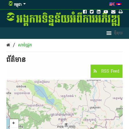
កម្ពុជា
/
សាច់​ជ្រូក
ព័ត៌មាន​
RSS Feed
5