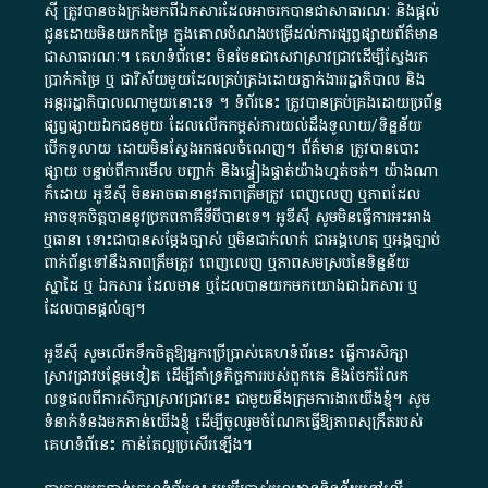
ស៊ី​ ត្រូវ​បាន​ចងក្រង​មក​ពី​ឯកសារ​ដែល​អាច​រក​បានជា​សាធារណៈ​ និង​ផ្តល់​
ជូន​ដោយ​មិន​យក​កម្រៃ​ ក្នុង​គោលបំណង​បម្រើ​ដល់ការ​ផ្សព្វផ្សាយ​ព័ត៌មាន​
ជា​សាធារណៈ​។​ គេហទំព័រ​នេះ​ មិនមែន​ជា​សេវា​ស្រាវជ្រាវ​ដើម្បី​ស្វែងរក
ប្រាក់​កម្រៃ​ ឬ​ ជា​វិស័យ​មួយ​ដែល​គ្រប់គ្រង​ដោយ​ភ្នាក់ងារ​រដ្ឋាភិបាល​ និង ​
អន្តររដ្ឋាភិបាល​ណាមួយ​នោះ​ទេ ​។​ ទំព័រ​នេះ​ ត្រូវ​បាន​គ្រប់គ្រង​ដោយ​ប្រព័ន្ធ​
ផ្សព្វផ្សាយ​ឯកជន​មួយ​ ដែល​លើកកម្ពស់​ការ​យល់​ដឹង​ទូលាយ​/​ទិន្នន័យ​
បើក​ទូលាយ​ ដោយ​មិនស្វែង​រក​ផល​ចំណេញ​។​ ព័ត៌មាន​ ត្រូវ​បាន​បោះ
ផ្សាយ​ បន្ទាប់​ពី​ការ​មើល​ បញ្ជាក់​ និង​ផ្ទៀងផ្ទាត់​យ៉ាង​ហ្មត់ចត់​។​ យ៉ាងណា​
ក៏​ដោយ​ អូ​ឌី​ស៊ី​ មិន​អាច​ធានា​នូវ​ភាព​ត្រឹមត្រូវ​ ពេញលេញ​ ឬ​ភាព​ដែល​
អាច​ទុកចិត្ត​បាននូវ​ប្រភព​ភាគី​ទី​បី​បាន​ទេ​។​ អូ​ឌី​ស៊ី​ សូម​មិន​ធ្វើការ​អះអាង​
ឬ​ធានា​ ទោះជា​បាន​សម្តែង​ច្បាស់​ ឬ​មិន​ជាក់លាក់​ ជា​អង្គហេតុ​ ឬ​អង្គច្បាប់​
ពាក់ព័ន្ធ​ទៅ​នឹង​ភាព​ត្រឹមត្រូវ​ ពេញលេញ​ ឬ​ភាព​សម​ស្រប​នៃ​ទិន្នន័យ​
ស្នាដៃ​ ឬ​ ឯកសារ​ ដែល​មាន​ ឬ​ដែល​បាន​យក​មក​យោង​ជា​ឯកសារ​ ឬ​
ដែល​បាន​ផ្តល់​ឲ្យ​។
អូឌីស៊ី សូមលើកទឹកចិត្តឱ្យអ្នកប្រើប្រាស់គេហទំព័រនេះ ធ្វើការសិក្សា
ស្រាវជ្រាវបន្ថែមទៀត ដើម្បីគាំទ្រកិច្ចការ​របស់ពួកគេ និងចែករំលែក
លទ្ធផលពីការសិក្សាស្រាវជ្រាវនេះ ជាមួយនឹងក្រុមការងារយើងខ្ញុំ។ សូម
ទំនាក់ទំនងមកកាន់យើងខ្ញុំ
ដើម្បីចូលរួមចំណែកធ្វើឱ្យភាពសុក្រឹតរបស់
គេហទំព័នេះ កាន់តែល្អប្រសើរឡើង។