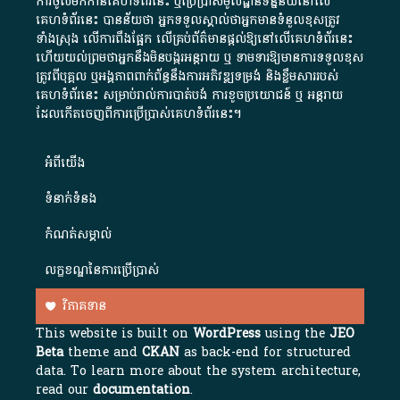
ការចូលមកកាន់គេហទំព័រនេះ ឬប្រើប្រាស់មូលដ្ឋានទិន្នន័យនៅលើ
គេហទំព័រនេះ បានន័យថា អ្នកទទួលស្គាល់ថាអ្នកមានទំនួលខុសត្រូវ
ទាំងស្រុង លើការពឹងផ្អែក លើគ្រប់ព័ត៌មានផ្តល់ឱ្យនៅលើគេហទំព័រនេះ
ហើយយល់ព្រមថាអ្នកនឹងមិនបង្ករអន្តរាយ ឬ ទាមទារ​ឱ្យមានការទទួលខុស​
ត្រូវពីបុគ្គល ឬអង្គភាពពាក់ព័ន្ធនឹងការអភិវឌ្ឍទម្រង់ និងខ្លឹមសាររបស់
គេហទំព័រនេះ សម្រាប់រាល់ការបាត់បង់ ការខូចប្រយោជន៍ ឬ អន្តរាយ
ដែលកើតចេញពីការប្រើប្រាស់គេហទំព័រនេះ។
អំពី​យើង​
ទំនាក់ទំនង
កំណត់សម្គាល់
លក្ខខណ្ឌនៃការប្រើប្រាស់
វិភាគទាន
This website is built on
WordPress
using the
JEO
Beta
theme and
CKAN
as back-end for structured
data. To learn more about the system architecture,
read our
documentation
.