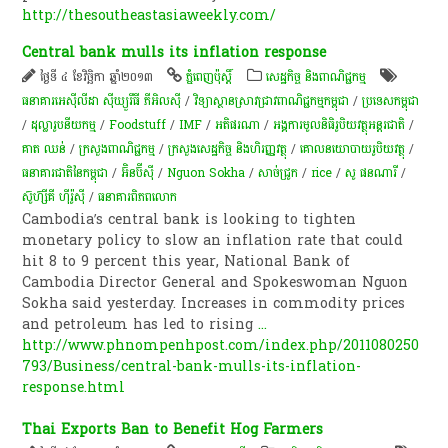
http://thesoutheastasiaweekly.com/
Central bank mulls its inflation response
ថ្ងៃទី ៤ ខែវិច្ឆិកា ឆ្នាំ២០១៣
ភ្នំពេញប៉ុស្តិ៍
សេដ្ឋកិច្ច និងពាណិជ្ជកម្ម
ធនាគារអេស៊ីលីដា ស៊ីឃ្យួរឹធី ភីអិលស៊ី
/
វិទ្យាស្ថាន​ស្រាវជ្រាវ​ពាណិជ្ជ​កម្ម​កម្ពុជា
/
ប្រទេសកម្ពុជា
/
ដុល្លារូបនីយកម្ម​
/
Foodstuff
/
IMF
/
អតិផរណា​
/
អង្គការមូលនិធិរូបិយវត្ថុអន្តរជាតិ
/
គាត ឈន់
/
ក្រសួងពាណិជ្ជកម្ម
/
ក្រសួងសេដ្ឋកិច្ច និងហិរញ្ញវត្ថុ
/
គោលនយោបាយរូបិយវត្ថុ
/
ធនាគារជាតិនៃកម្ពុជា
/
អ៊ិនប៊ីស៊ី
/
Nguon Sokha
/
សាច់​ជ្រូក
/
rice
/
សូ ផនណារី
/
ស៊ូហ៊្សីគី ហ៊ីរ៉ូស៊ី
/
ធនាគារពិភពលោក
Cambodia’s central bank is looking to tighten
monetary policy to slow an inflation rate that could
hit 8 to 9 percent this year, National Bank of
Cambodia Director General and Spokeswoman Nguon
Sokha said yesterday. Increases in commodity prices
and petroleum has led to rising
...
http://www.phnompenhpost.com/index.php/2011080250
793/Business/central-bank-mulls-its-inflation-
response.html
Thai Exports Ban to Benefit Hog Farmers