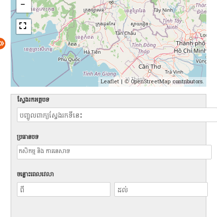
Leaflet
| ©
OpenStreetMap
contributors.
ស្វែងរកអត្ថបទ
ប្រធានបទ
ចន្លោះពេលវេលា