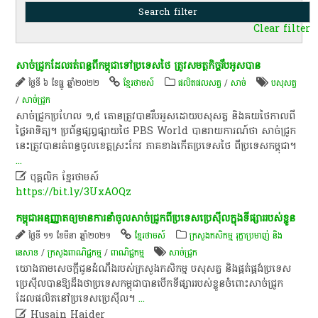
Clear filter
សាច់​ជ្រូក​ដែល​រត់ពន្ធ​ពី​កម្ពុជា​ទៅ​ប្រទេស​ថៃ​ ត្រូវ​សមត្ថកិច្ច​រឹបអូស​បាន​
ថ្ងៃទី ៦ ខែធ្នូ ឆ្នាំ២០២២
ខ្មែរថាមស៍
ផលិតផលសត្វ
/
សាច់
បសុសត្វ
/
សាច់​ជ្រូក
​សាច់​ជ្រូក​ប្រហែល​ ១,៥​ តោន​ត្រូវ​បាន​រឹបអូស​ដោយ​បសុសត្វ​ និង​គយ​ថៃ​កាលពី​
ថ្ងៃអាទិត្យ​។​ ប្រព័ន្ធ​ផ្សព្វផ្សាយ​ថៃ​ PBS​ World​ បាន​រាយការណ៍​ថា​ សាច់​ជ្រូក​
នេះ​ត្រូវ​បាន​រត់ពន្ធ​ចូល​ខេត្ត​ស្រះ​កែវ​ ភាគ​ខាងកើត​ប្រទេស​ថៃ​ ពី​ប្រទេស​កម្ពុជា​។​
...

បុគ្គលិក​ ខ្មែរ​ថា​ម​ស៍​
https://bit.ly/3UxAOQz
កម្ពុជា​អនុញ្ញាត​ឲ្យ​មានការ​នាំ​ចូល​សាច់​ជ្រូក​ពី​ប្រទេស​ប្រេ​ស៊ី​ល​ក្នុង​ទីផ្សារ​របស់​ខ្លួន​
ថ្ងៃទី ១១ ខែមីនា ឆ្នាំ២០២១
ខ្មែរថាមស៍
ក្រសួងកសិកម្ម រុក្ខាប្រមាញ់ និង
នេសាទ
/
ក្រសួងពាណិជ្ជកម្ម
/
ពាណិជ្ជកម្ម
សាច់​ជ្រូក
​យោង​តាម​សេចក្តីជូនដំណឹង​របស់​ក្រសួងកសិកម្ម​ បសុសត្វ​ និង​ផ្គត់ផ្គង់​ប្រទេស​
ប្រេ​ស៊ី​ល​បានឱ្យ​ដឹង​ថា​ប្រទេស​កម្ពុជា​បាន​បើក​ទីផ្សារ​របស់​ខ្លួន​ចំពោះ​សាច់​ជ្រូក​
ដែល​ផលិត​នៅ​ប្រទេស​ប្រេ​ស៊ី​ល​។​
...

Husain Haider