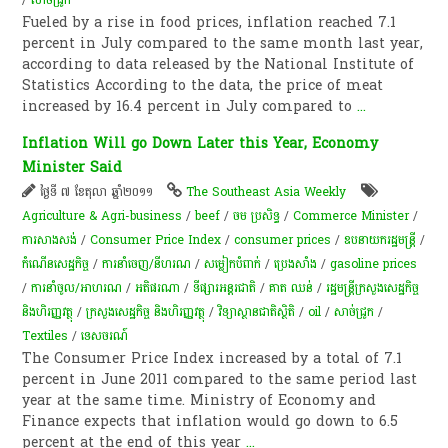
Fueled by a rise in food prices, inflation reached 7.1
percent in July compared to the same month last year,
according to data released by the National Institute of
Statistics According to the data, the price of meat
increased by 16.4 percent in July compared to
...
Inflation Will go Down Later this Year, Economy
Minister Said
ថ្ងៃទី ៧ ខែតុលា ឆ្នាំ២០១១
The Southeast Asia Weekly
Agriculture & Agri-business
/
beef
/
ចម ប្រសិទ្ធ
/
Commerce Minister
/
ការសាងសង់
/
Consumer Price Index
/
consumer prices
/
ឧបនាយករដ្ឋមន្ត្រី​
/
កំណើន​សេដ្ឋកិច្ច
/
ការនាំចេញ/នីហរណ
/
សម្លៀកបំពាក់
/
ប្រេងសាំង
/
gasoline prices
/
ការនាំចូល/អាហរណ
/
អតិផរណា​
/
​ទីផ្សារ​អន្តរជាតិ
/
គាត ឈន់
/
រដ្ឋមន្ត្រីក្រសួងសេដ្ឋកិច្ច
និងហិរញ្ញវត្ថុ
/
ក្រសួងសេដ្ឋកិច្ច និងហិរញ្ញវត្ថុ
/
វិទ្យាស្ថានជាតិស្ថិតិ
/
oil
/
សាច់​ជ្រូក
/
Textiles
/
ទេសចរណ៍
The Consumer Price Index increased by a total of 7.1
percent in June 2011 compared to the same period last
year at the same time. Ministry of Economy and
Finance expects that inflation would go down to 6.5
percent at the end of this year
...