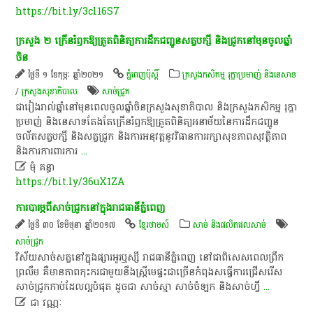
https://bit.ly/3cl16S7
ក្រសួង​ ២​ ក្រើនរំឭក​ឱ្យ​ត្រួតពិនិត្យ​ការ​ដឹក​ជញ្ជូន​សត្វ​បក្សី​ និង​ជ្រូក​នៅ​មុន​ចូល​ឆ្នាំ​
ចិន
ថ្ងៃទី ១ ខែកុម្ភៈ ឆ្នាំ២០២១
ភ្នំពេញប៉ុស្តិ៍
ក្រសួងកសិកម្ម រុក្ខាប្រមាញ់ និងនេសាទ
/
ក្រសួងសុខាភិបាល
សាច់​ជ្រូក
​ជា​រៀង​រាល់​ឆ្នាំ​នៅ​មុន​ពេល​ចូល​ឆ្នាំ​ចិន​ក្រសួងសុខាភិបាល​ និង​ក្រសួងកសិកម្ម​ រុក្ខា​
ប្រមាញ់​ និង​នេសាទ​តែងតែ​ក្រើនរំឭក​ឱ្យ​ត្រួតពិនិត្យ​អនាម័យ​នៃ​ការ​ដឹក​ជញ្ជូន​
ចល័ត​សត្វ​បក្សី​ និង​សត្វ​ជ្រូក​ និង​ការ​អនុវត្ត​នូវ​វិធានការ​រក្សា​សុខភាព​សុវត្ថិភាព​
និង​ការ​ការពារ​ការ
...

មុំ គន្ធា
https://bit.ly/36uX1ZA
ការ​បារម្ភ​ពី​សាច់​ជ្រូក​នៅ​ក្នុង​រាជធានី​ភ្នំពេញ​
ថ្ងៃទី ៣០ ខែមិថុនា ឆ្នាំ២០១៧
ខ្មែរថាមស៍
សាច់ និងផលិតផលសាច់
សាច់​ជ្រូក
​វិស័យ​សាច់សត្វ​នៅ​ក្នុង​ផ្សារ​អូរ​ឬ​ស្សី​ រាជធានី​ភ្នំពេញ​ នៅ​ជា​ពិសេស​ពេល​ព្រឹក​
ព្រលឹម​ គឺ​មាន​ភាព​កុះករ​ជាមួយនឹង​ស្ត្រី​មេផ្ទះ​ជា​ច្រើន​កំពុង​ស​ធ្វើការ​ជ្រើសរើស​
សាច់​ជ្រូក​កាប់​ដែល​ល្អ​បំផុត​ ដូច​ជា​ សាច់​ស្មា​ សាច់​ចំឡក​ និង​សាច់​ហ្វី
...

ជា វណ្ណៈ