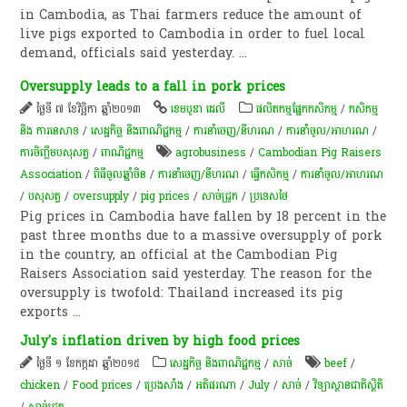
in Cambodia, as Thai farmers reduce the amount of
live pigs exported to Cambodia in order to fuel local
demand, officials said yesterday.
...
Oversupply leads to a fall in pork prices
ថ្ងៃទី ៧ ខែវិច្ឆិកា ឆ្នាំ២០១៣
ខេមបូឌា ដេលី
​ផលិតកម្ម​ផ្នែក​កសិកម្ម​
/
កសិកម្ម​
និង​ ការ​នេ​សាទ​
/
សេដ្ឋកិច្ច និងពាណិជ្ជកម្ម
/
ការនាំចេញ/នីហរណ
/
ការនាំចូល/អាហរណ
/
ការចិញ្ចឹម​បសុសត្វ​
/
ពាណិជ្ជកម្ម
agrobusiness
/
Cambodian Pig Raisers
Association
/
ពិធី​ចូល​ឆ្នាំ​ចិន​
/
ការនាំចេញ/នីហរណ
/
ធ្វើកសិកម្ម
/
ការនាំចូល/អាហរណ
/
បសុសត្វ
/
oversupply
/
pig prices
/
សាច់​ជ្រូក
/
ប្រទេសថៃ
Pig prices in Cambodia have fallen by 18 percent in the
past three months due to a massive oversupply of pork
in the country, an official at the Cambodian Pig
Raisers Association said yesterday. The reason for the
oversupply is twofold: Thailand increased its pig
exports
...
July's inflation driven by high food prices
ថ្ងៃទី ១ ខែកក្កដា ឆ្នាំ២០១៥
សេដ្ឋកិច្ច និងពាណិជ្ជកម្ម
/
សាច់
beef
/
chicken
/
Food prices
/
ប្រេងសាំង
/
អតិផរណា​
/
July
/
សាច់
/
វិទ្យាស្ថានជាតិស្ថិតិ
/
សាច់​ជ្រូក