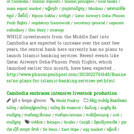
of Cambodia
/
Islamic deposits
/
Islamic principles
/
local banks
/
main export market
/
ម​ជ្ឈឹ​ម​បូព៌ា
/
ក្រសួងពាណិជ្ជកម្ម
/
Muslims
/
ធនាគារជាតិនៃ
កម្ពុជា
/
អ៊ិនប៊ីស៊ី
/
Nguon Sokha
/
សាច់​ជ្រូក
/
Qatar Airway’s Doha-Phnom
Penh flights
/
regulatory framework
/
secretary-general
/
separate
subsidiary
/
Sles Nazy
/
strategy
WHILE investments from the Middle East into
Cambodia are expected to increase over the next few
years, the central bank here currently has no plans to
launch Islamic banking services. Recent events like
Qatar Airway’s Doha-Phnom Penh flights, which
launched earlier this month, have been expected
...
http://www.phnompenhpost.com/2013022761645/Busine
ss/no-plans-for-islamic-banking-services-yet.html
Cambodia embraces intensive livestock production
ថ្ងៃទី ១ ខែកក្កដា ឆ្នាំ២០១៥
World Poultry
ទំនិញ ការកែច្នៃ និងផលិតផល
កសិកម្ម
/
​ផលិតកម្ម​ផ្នែក​កសិកម្ម​
/
កសិកម្ម​ និង​ ការ​នេ​សាទ​
/
ចំណីសត្វ
/
សេដ្ឋកិច្ច និង
ពាណិជ្ជកម្ម
/
ការនាំចេញ/នីហរណ
/
ការនាំចូល/អាហរណ
/
​ការចិញ្ចឹម​បសុសត្វ​
/
សាច់
/
ពាណិជ្ជកម្ម
បាត់ដំបង
/
Betagro
/
Broiler
/
Cargill
/
ជំនួយពីប្រទេសចិន
/
ក្រុម
ហ៊ុន ស៊ីភី ខេមបូឌា ចំកាត់
/
De Heus
/
East Hope
/
egg market
/
អគ្គិសនី
/