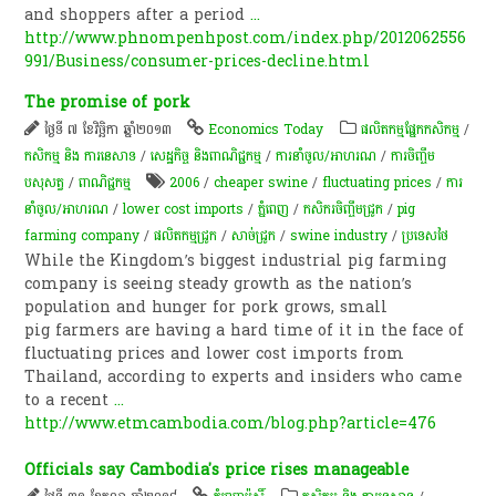
and shoppers after a period
...
http://www.phnompenhpost.com/index.php/2012062556
991/Business/consumer-prices-decline.html
The promise of pork
ថ្ងៃទី ៧ ខែវិច្ឆិកា ឆ្នាំ២០១៣
Economics Today
​ផលិតកម្ម​ផ្នែក​កសិកម្ម​
/
កសិកម្ម​ និង​ ការ​នេ​សាទ​
/
សេដ្ឋកិច្ច និងពាណិជ្ជកម្ម
/
ការនាំចូល/អាហរណ
/
​ការចិញ្ចឹម​
បសុសត្វ​
/
ពាណិជ្ជកម្ម
2006
/
cheaper swine
/
fluctuating prices
/
ការ
នាំចូល/អាហរណ
/
lower cost imports
/
ភ្នំពេញ
/
កសិករចិញ្ចឹម​ជ្រូក
/
pig
farming company
/
ផលិតកម្ម​ជ្រូក​
/
សាច់​ជ្រូក
/
swine industry
/
ប្រទេសថៃ
While the Kingdom’s biggest industrial pig farming
company is seeing steady growth as the nation’s
population and hunger for pork grows, small
pig farmers are having a hard time of it in the face of
fluctuating prices and lower cost imports from
Thailand, according to experts and insiders who came
to a recent
...
http://www.etmcambodia.com/blog.php?article=476
Officials say Cambodia's price rises manageable