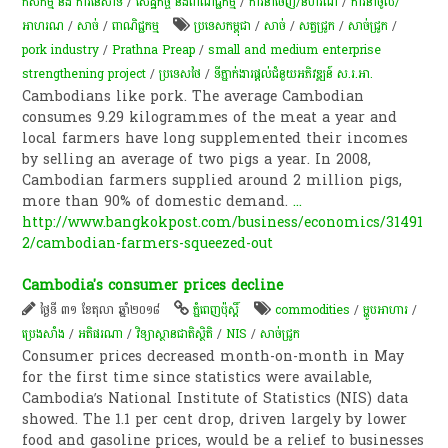
កសិកម្ម​ និង​ ការ​នេ​សាទ​
/
សេដ្ឋកិច្ច និងពាណិជ្ជកម្ម
/
ការនាំចេញ/នីហរណ
/
ការនាំចូល/
អាហរណ
/
សាច់
/
ពាណិជ្ជកម្ម
ប្រទេសកម្ពុជា
/
សាច់
/
សត្វជ្រូក
/
សាច់​ជ្រូក
/
pork industry
/
Prathna Preap
/
small and medium enterprise
strengthening project
/
ប្រទេសថៃ
/
ទីភ្នាក់ងារ​ផ្តល់​ជំនួយ​អភិវឌ្ឍន៍​ ស.រ.អា.
Cambodians like pork. The average Cambodian
consumes 9.29 kilogrammes of the meat a year and
local farmers have long supplemented their incomes
by selling an average of two pigs a year. In 2008,
Cambodian farmers supplied around 2 million pigs,
more than 90% of domestic demand.
...
http://www.bangkokpost.com/business/economics/31491
2/cambodian-farmers-squeezed-out
Cambodia's consumer prices decline
ថ្ងៃទី ៣១ ខែតុលា ឆ្នាំ២០១៨
ភ្នំពេញប៉ុស្តិ៍
commodities
/
ម្ហូបអាហារ
/
ប្រេងសាំង
/
អតិផរណា​
/
វិទ្យាស្ថានជាតិស្ថិតិ
/
NIS
/
សាច់​ជ្រូក
Consumer prices decreased month-on-month in May
for the first time since statistics were available,
Cambodia’s National Institute of Statistics (NIS) data
showed. The 1.1 per cent drop, driven largely by lower
food and gasoline prices, would be a relief to businesses