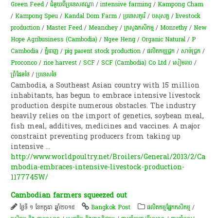
Green Feed
/
ជំនួយពីប្រទេសឥណ្ឌា
/
intensive farming
/
Kampong Cham
/
Kampong Speu
/
Kandal Dom Farm
/
ប្រទេសកូរ៉េ
/
បសុសត្វ
/
livestock
production
/
Master Feed
/
Meanchey
/
ក្រសួងកសិកម្ម
/
Monrethy
/
New
Hope Agribusiness (Cambodia)
/
Ngee Heng
/
Organic Natural
/
P
Cambodia
/
ភ្នំពេញ
/
pig parent stock production
/
ផលិតកម្ម​ជ្រូក​
/
សាច់​ជ្រូក
/
Proconco
/
rice harvest
/
SCF
/
SCF (Cambodia) Co Ltd
/
សៀមរាប
/
ព្រំដែនថៃ
/
ប្រទេសថៃ
Cambodia, a Southeast Asian country with 15 million
inhabitants, has begun to embrace intensive livestock
production despite numerous obstacles. The industry
heavily relies on the import of genetics, soybean meal,
fish meal, additives, medicines and vaccines. A major
constraint preventing producers from taking up
intensive
...
http://www.worldpoultry.net/Broilers/General/2013/2/Ca
mbodia-embraces-intensive-livestock-production-
1177745W/
Cambodian farmers squeezed out
ថ្ងៃទី ១ ខែកក្កដា ឆ្នាំ២០១៥
Bangkok Post
​ផលិតកម្ម​ផ្នែក​កសិកម្ម​
/