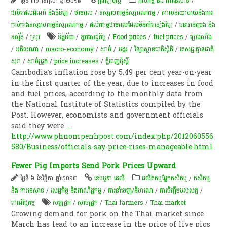
ថ្ងៃទី ៣១ ខែតុលា ឆ្នាំ២០១៨
ភ្នំពេញប៉ុស្តិ៍
កសិកម្ម​ និង​ ការ​នេ​សាទ​
/
ផលិតផលដំណាំ និងទំនិញ
/
ថាមពល
/
ឧស្សាហកម្មនិស្សារណកម្ម
/
គោលនយោបាយនិងការ
គ្រប់គ្រងឧស្សាហកម្មនិស្សរណកម្ម
/
ផលិតកម្មថាមពលដែលមិនកើតឡើងវិញ
/
ធនធានប្រេង និង
ឧស្ម័ន
/
​ស្រូវ​
ទិន្នន័យ
/
អ្នក​​​សេដ្ឋកិច្ច​​​
/
Food prices
/
fuel prices
/
ប្រេងសាំង
/
អតិផរណា​
/
macro-economy
/
សាច់
/
​អង្ករ
/
វិទ្យាស្ថានជាតិស្ថិតិ
/
ភេសជ្ជៈ​គ្មាន​ជាតិ​
សុរា
/
សាច់​ជ្រូក
/
price increases
/
ភ្នំពេញប៉ុស្តិ៍
Cambodia’s inflation rose by 5.49 per cent year-on-year
in the first quarter of the year, due to increases in food
and fuel prices, according to the monthly data from
the National Institute of Statistics compiled by the
Post. However, economists and government officials
said they were
...
http://www.phnompenhpost.com/index.php/2012060556
580/Business/officials-say-price-rises-manageable.html
Fewer Pig Imports Send Pork Prices Upward
ថ្ងៃទី ៦ ខែវិច្ឆិកា ឆ្នាំ២០១៣
ខេមបូឌា ដេលី
​ផលិតកម្ម​ផ្នែក​កសិកម្ម​
/
កសិកម្ម​
និង​ ការ​នេ​សាទ​
/
សេដ្ឋកិច្ច និងពាណិជ្ជកម្ម
/
ការនាំចេញ/នីហរណ
/
​ការចិញ្ចឹម​បសុសត្វ​
/
ពាណិជ្ជកម្ម
សត្វជ្រូក
/
សាច់​ជ្រូក
/
Thai farmers
/
Thai market
Growing demand for pork on the Thai market since
March has lead to an increase in the price of live pigs