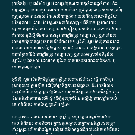
ប្រាក់​កម្រៃ​ ឬ​ ជា​វិស័យ​មួយ​ដែល​គ្រប់គ្រង​ដោយ​ភ្នាក់ងារ​រដ្ឋាភិបាល​ និង ​
អន្តររដ្ឋាភិបាល​ណាមួយ​នោះ​ទេ ​។​ ទំព័រ​នេះ​ ត្រូវ​បាន​គ្រប់គ្រង​ដោយ​ប្រព័ន្ធ​
ផ្សព្វផ្សាយ​ឯកជន​មួយ​ ដែល​លើកកម្ពស់​ការ​យល់​ដឹង​ទូលាយ​/​ទិន្នន័យ​
បើក​ទូលាយ​ ដោយ​មិនស្វែង​រក​ផល​ចំណេញ​។​ ព័ត៌មាន​ ត្រូវ​បាន​បោះ
ផ្សាយ​ បន្ទាប់​ពី​ការ​មើល​ បញ្ជាក់​ និង​ផ្ទៀងផ្ទាត់​យ៉ាង​ហ្មត់ចត់​។​ យ៉ាងណា​
ក៏​ដោយ​ អូ​ឌី​ស៊ី​ មិន​អាច​ធានា​នូវ​ភាព​ត្រឹមត្រូវ​ ពេញលេញ​ ឬ​ភាព​ដែល​
អាច​ទុកចិត្ត​បាននូវ​ប្រភព​ភាគី​ទី​បី​បាន​ទេ​។​ អូ​ឌី​ស៊ី​ សូម​មិន​ធ្វើការ​អះអាង​
ឬ​ធានា​ ទោះជា​បាន​សម្តែង​ច្បាស់​ ឬ​មិន​ជាក់លាក់​ ជា​អង្គហេតុ​ ឬ​អង្គច្បាប់​
ពាក់ព័ន្ធ​ទៅ​នឹង​ភាព​ត្រឹមត្រូវ​ ពេញលេញ​ ឬ​ភាព​សម​ស្រប​នៃ​ទិន្នន័យ​
ស្នាដៃ​ ឬ​ ឯកសារ​ ដែល​មាន​ ឬ​ដែល​បាន​យក​មក​យោង​ជា​ឯកសារ​ ឬ​
ដែល​បាន​ផ្តល់​ឲ្យ​។
អូឌីស៊ី សូមលើកទឹកចិត្តឱ្យអ្នកប្រើប្រាស់គេហទំព័រនេះ ធ្វើការសិក្សា
ស្រាវជ្រាវបន្ថែមទៀត ដើម្បីគាំទ្រកិច្ចការ​របស់ពួកគេ និងចែករំលែក
លទ្ធផលពីការសិក្សាស្រាវជ្រាវនេះ ជាមួយនឹងក្រុមការងារយើងខ្ញុំ។ សូម
ទំនាក់ទំនងមកកាន់យើងខ្ញុំ
ដើម្បីចូលរួមចំណែកធ្វើឱ្យភាពសុក្រឹតរបស់
គេហទំព័នេះ កាន់តែល្អប្រសើរឡើង។
ការចូលមកកាន់គេហទំព័រនេះ ឬប្រើប្រាស់មូលដ្ឋានទិន្នន័យនៅលើ
គេហទំព័រនេះ បានន័យថា អ្នកទទួលស្គាល់ថាអ្នកមានទំនួលខុសត្រូវ
ទាំងស្រុង លើការពឹងផ្អែក លើគ្រប់ព័ត៌មានផ្តល់ឱ្យនៅលើគេហទំព័រនេះ