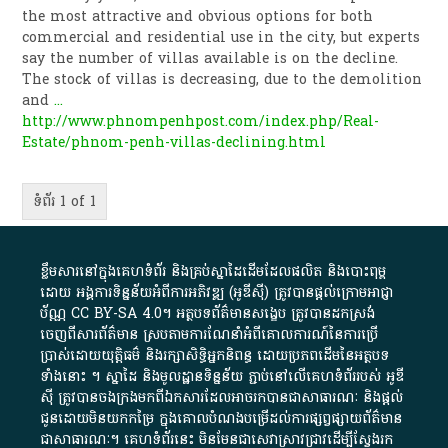
the most attractive and obvious options for both
commercial and residential use in the city, but experts
say the number of villas available is on the decline.
The stock of villas is decreasing, due to the demolition
and
...
http://www.phnompenhpost.com/index.php/Real-
Estate/phnom-penh-villas-declining.html
ទំព័រ 1 of 1
ខ្លឹមសារ​នៅ​ក្នុង​គេហទំព័រ និង​គ្រប់​ស្នា​ដៃ​ដើម​ដែល​ផលិត​ និង​បោះពុម្ព​
ដោយ​ អង្គការ​ទិន្នន័យ​អំពី​ការអភិវឌ្ឍ​​ (អូ​ឌី​ស៊ី)​ ត្រូវ​បាន​ផ្តល់​ក្រោម​អាជ្ញា
ប័ណ្ណ​
CC BY-SA 4.0
។​ អត្ថបទ​ព័ត៌មាន​សង្ខេប​ ត្រូវ​បាន​ដកស្រង់​
ចេញពី​សារព័ត៌មាន ស្របតាមការ​ណែនាំ​អំពី​គោលការណ៍​នៃ​ការ​ប្រើ
ប្រាស់​ដោយ​យុត្តិធម៌​ និង​រក្សាសិទ្ធិអ្នកនិពន្ធ ដោយ​ប្រភពដើម​នៃ​​អត្ថបទ
ទាំង​នោះ​ ។​ ស្នាដៃ​ និង​មូលដ្ឋាន​ទិន្នន័យ ​ភ្ជាប់​នៅ​លើ​គេហទំព័រ​របស់​ អូ​ឌី​
ស៊ី​ ត្រូវ​បាន​ចងក្រង​មក​ពី​ឯកសារ​ដែល​អាច​រក​បានជា​សាធារណៈ​ និង​ផ្តល់​
ជូន​ដោយ​មិន​យក​កម្រៃ​ ក្នុង​គោលបំណង​បម្រើ​ដល់ការ​ផ្សព្វផ្សាយ​ព័ត៌មាន​
ជា​សាធារណៈ​។​ គេហទំព័រ​នេះ​ មិនមែន​ជា​សេវា​ស្រាវជ្រាវ​ដើម្បី​ស្វែងរក