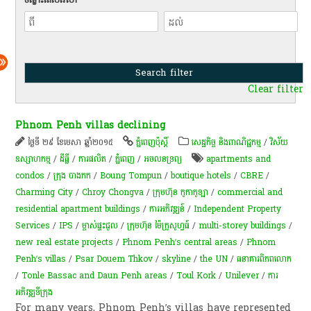
Clear filter
Phnom Penh villas declining
ថ្ងៃទី ២៩ ខែមេសា ឆ្នាំ២០១៥
ភ្នំពេញប៉ុស្តិ៍
សេដ្ឋកិច្ច និងពាណិជ្ជកម្ម
/
វិស័យ
ឧស្សាហកម្ម
/
ដីធ្លី
/
ការផលិត​
/
ភ្នំពេញ
/
​អចលនទ្រព្យ​
apartments and
condos
/
ក្រុង បាងកក
/
Boung Tompun
/
boutique hotels
/
CBRE
/
Charming City
/
Chroy Chongva
/
ក្រុមហ៊ុន កូកាកូឡា
/
commercial and
residential apartment buildings
/
ការអភិវឌ្ឍន៍
/
Independent Property
Services
/
IPS
/
ម្ចាស់ផ្ទះ​ជួល​
/
ក្រុមហ៊ុន ម៉ៃក្រូសូហ្វធ៍
/
multi-storey buildings
/
new real estate projects
/
Phnom Penh’s central areas
/
Phnom
Penh’s villas
/
Psar Douem Thkov
/
skyline
/
the UN
/
ធនាគារពិភពលោក
/
Tonle Bassac and Daun Penh areas
/
Toul Kork
/
Unilever
/
ការ
អភិវឌ្ឍ​ទីក្រុង​
For many years, Phnom Penh’s villas have represented