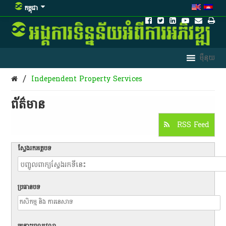
កម្ពុជា
/
Independent Property Services
ព័ត៌មាន​
RSS Feed
ស្វែងរកអត្ថបទ
ប្រធានបទ
ចន្លោះពេលវេលា