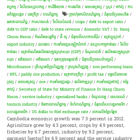
វប្បកម្ម
/
វិស័យឧស្សាហកម្ម
/
ការវិនិយោគ
/
ការផលិត​
/
​អចលនទ្រព្យ​
/
​ស្រូវ​
/
​កៅស៊ូ​
/
ការ​
អភិវឌ្ឍ​សង្គម
/
ជនក្រីក្រ
/
ពាណិជ្ជកម្ម
​ក្រុមហ៊ុន​កសិពាណិជ្ជកម្ម
/
ជំនួយពីប្រទេសចិន
/
ធនាគារ​ពាណិជ្ជ
/
ការសាងសង់
/
វិស័យសំណង់
/
crops
/
debt to export ratio
/
debt to GDP ratio
/
debt to state revenue
/
domestic VAT
/
Dr. Hang
Chuon Naron
/
កំណើន​សេដ្ឋកិច្ច
/
អ៊ី យូ
/
ជំនួយពីសហភាពអឺរ៉ុប
/
អត្រា​ប្តូ​រ​ប្រាក់
/
export industry
/
ជលផល
/
ការ​នាំ​ចេញ​សម្លៀក​បំពាក់
/
ឧស្សាហកម្មកាត់ដេរ
/
វិស័យ​
កាត់ដេរ​
/
អត្រា​កំណើន​ផលិតផល​ក្នុង​ស្រុក​សរុប​ (GDP)​
/
ចំណូល​ជាតិ​
/
ផលិតផលក្នុងស្រុក
សរុប
/
អតិផរណា​
/
អតិផរណា
/
ទុនបម្រុង​អន្តរជាតិ
/
ជំនួយពីប្រទេសម៉ាឡេស៊ី​​
/
Microfinance
/
គ្រឹះស្ថានមីក្រូហិរញ្ញវត្ថុ
/
ក្រសួងហិរញ្ញវត្ថុ
/
non-performing loans
/
NPL
/
paddy rice production
/
អត្រាភាពក្រីក្រ
/
profit tax
/
ពន្ធលើអចលន
ទ្រព្យ
/
​អចលនទ្រព្យ​
/
rice
/
ការនាំចេញអង្ករ
/
ផលិតកម្មស្រូវ
/
ការនាំចេញកៅស៊ូ
/
តម្លៃ​
កៅស៊ូ​
/
Secretary of State for Ministry of Finance Dr Hang Chuon
Naron
/
service industry
/
specialized banks
/
​ចំណូល​​ពន្ធ
/
ទេសចរណ៍
/
tourism industry
/
ឱនភាពពាណិជ្ជកម្ម
/
​ទំហំ​ពាណិជ្ជកម្ម
/
ជំនួយពីសហរដ្ឋអាមេរិក
/
សហរដ្ឋអាមេរិក
/
US dollar to Riel exchange rate
/
អាករលើតម្លៃបន្ថែម
Cambodia economic growth was 7.3 percent in 2012.
Agriculture grew by 4.3 percent, crops by 4.9 percent,
fisheries by 6.7 percent, industry by 9.2 percent,
garment [sector] by 6.9 percent and the service industry