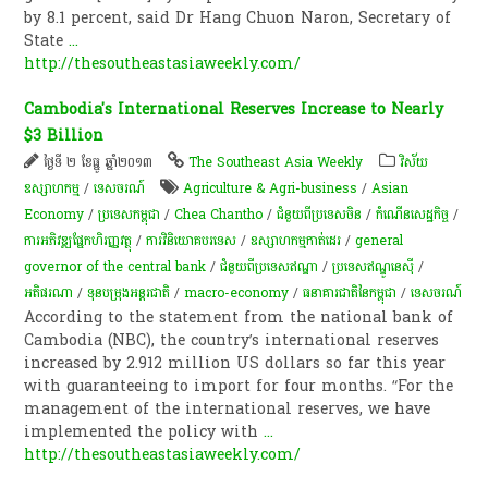
by 8.1 percent, said Dr Hang Chuon Naron, Secretary of
State
...
http://thesoutheastasiaweekly.com/
Cambodia's International Reserves Increase to Nearly
$3 Billion
ថ្ងៃទី ២ ខែធ្នូ ឆ្នាំ២០១៣
The Southeast Asia Weekly
វិស័យ
ឧស្សាហកម្ម
/
ទេសចរណ៍
Agriculture & Agri-business
/
Asian
Economy
/
ប្រទេសកម្ពុជា
/
Chea Chantho
/
ជំនួយពីប្រទេសចិន
/
កំណើន​សេដ្ឋកិច្ច
/
ការ​អភិវឌ្ឍ​ផ្នែក​ហិរញ្ញវត្ថុ​
/
ការវិនិយោគបរទេស
/
ឧស្សាហកម្មកាត់ដេរ
/
general
governor of the central bank
/
ជំនួយពីប្រទេសឥណ្ឌា
/
ប្រទេសឥណ្ឌូនេស៊ី
/
អតិផរណា​
/
ទុនបម្រុង​អន្តរជាតិ
/
macro-economy
/
ធនាគារជាតិនៃកម្ពុជា
/
ទេសចរណ៍
According to the statement from the national bank of
Cambodia (NBC), the country’s international reserves
increased by 2.912 million US dollars so far this year
with guaranteeing to import for four months. “For the
management of the international reserves, we have
implemented the policy with
...
http://thesoutheastasiaweekly.com/