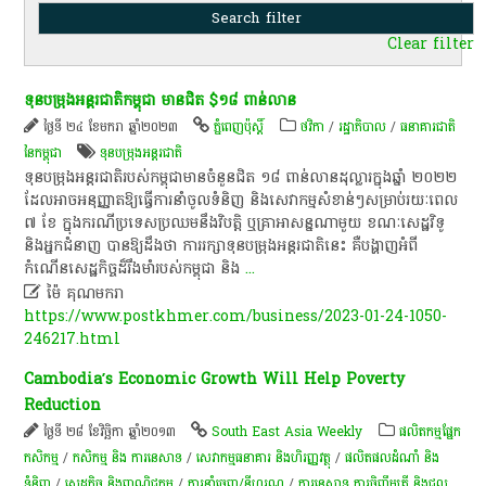
Clear filter
ទុនបម្រុង​អន្តរជាតិ​កម្ពុជា មាន​ជិត $១៨​ ពាន់​លាន​
ថ្ងៃទី ២៤ ខែមករា ឆ្នាំ២០២៣
ភ្នំពេញប៉ុស្តិ៍
ថវិកា
/
រដ្ឋាភិបាល
/
ធនាគារជាតិ
នៃកម្ពុជា
ទុនបម្រុង​អន្តរជាតិ
ទុនបម្រុង​អន្តរជាតិ​របស់​កម្ពុជា​មាន​ចំនួន​ជិត ១៨​​ ពាន់​លាន​ដុល្លារ​ក្នុង​ឆ្នាំ​ ២០២២
ដែល​អាច​អនុញ្ញាតឱ្យ​ធ្វើការ​នាំចូល​ទំនិញ និង​សេវាកម្ម​សំខាន់ៗ​សម្រាប់​រយៈពេល
​៧​ ខែ ក្នុងករណី​ប្រទេស​ប្រឈម​នឹង​វិបត្តិ ឬ​គ្រាអាសន្ន​ណាមួយ ខណៈ​សេដ្ឋវិទូ
និង​អ្នកជំនាញ បានឱ្យដឹងថា ការរក្សា​ទុនបម្រុង​អន្តរ​​ជាតិ​នេះ គឺ​បង្ហាញ​អំពី​
កំណើនសេដ្ឋកិច្ច​ដ៏​រឹងមាំ​របស់​កម្ពុជា និង
...

ម៉ៃ គុណមករា
https://www.postkhmer.com/business/2023-01-24-1050-
246217.html
Cambodia’s Economic Growth Will Help Poverty
Reduction
ថ្ងៃទី ២៨ ខែវិច្ឆិកា ឆ្នាំ២០១៣
South East Asia Weekly
​ផលិតកម្ម​ផ្នែក​
កសិកម្ម​
/
កសិកម្ម​ និង​ ការ​នេ​សាទ​
/
សេវាកម្មធនាគារ និងហិរញ្ញវត្ថុ
/
ផលិតផលដំណាំ និង
ទំនិញ
/
សេដ្ឋកិច្ច និងពាណិជ្ជកម្ម
/
ការនាំចេញ/នីហរណ
/
ការនេសាទ ការចិញ្ចឹមត្រី និងជល