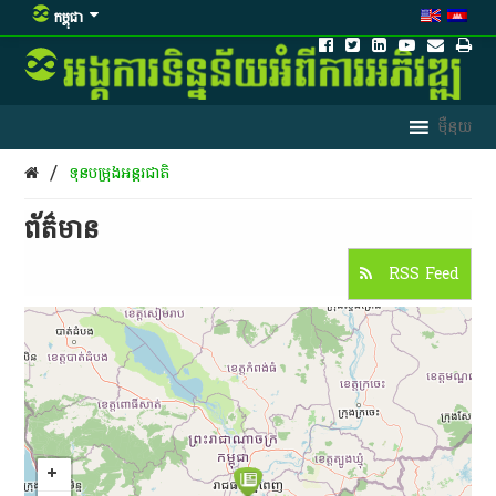
កម្ពុជា
/
ទុនបម្រុង​អន្តរជាតិ
ព័ត៌មាន​
RSS Feed