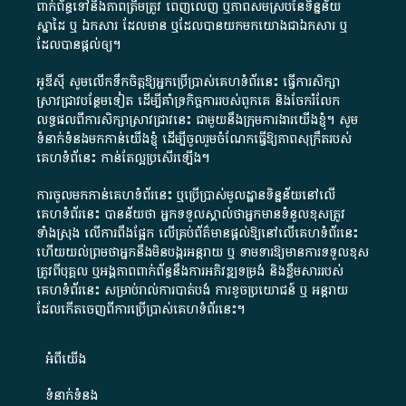
ពាក់ព័ន្ធ​ទៅ​នឹង​ភាព​ត្រឹមត្រូវ​ ពេញលេញ​ ឬ​ភាព​សម​ស្រប​នៃ​ទិន្នន័យ​
ស្នាដៃ​ ឬ​ ឯកសារ​ ដែល​មាន​ ឬ​ដែល​បាន​យក​មក​យោង​ជា​ឯកសារ​ ឬ​
ដែល​បាន​ផ្តល់​ឲ្យ​។
អូឌីស៊ី សូមលើកទឹកចិត្តឱ្យអ្នកប្រើប្រាស់គេហទំព័រនេះ ធ្វើការសិក្សា
ស្រាវជ្រាវបន្ថែមទៀត ដើម្បីគាំទ្រកិច្ចការ​របស់ពួកគេ និងចែករំលែក
លទ្ធផលពីការសិក្សាស្រាវជ្រាវនេះ ជាមួយនឹងក្រុមការងារយើងខ្ញុំ។ សូម
ទំនាក់ទំនងមកកាន់យើងខ្ញុំ
ដើម្បីចូលរួមចំណែកធ្វើឱ្យភាពសុក្រឹតរបស់
គេហទំព័នេះ កាន់តែល្អប្រសើរឡើង។
ការចូលមកកាន់គេហទំព័រនេះ ឬប្រើប្រាស់មូលដ្ឋានទិន្នន័យនៅលើ
គេហទំព័រនេះ បានន័យថា អ្នកទទួលស្គាល់ថាអ្នកមានទំនួលខុសត្រូវ
ទាំងស្រុង លើការពឹងផ្អែក លើគ្រប់ព័ត៌មានផ្តល់ឱ្យនៅលើគេហទំព័រនេះ
ហើយយល់ព្រមថាអ្នកនឹងមិនបង្ករអន្តរាយ ឬ ទាមទារ​ឱ្យមានការទទួលខុស​
ត្រូវពីបុគ្គល ឬអង្គភាពពាក់ព័ន្ធនឹងការអភិវឌ្ឍទម្រង់ និងខ្លឹមសាររបស់
គេហទំព័រនេះ សម្រាប់រាល់ការបាត់បង់ ការខូចប្រយោជន៍ ឬ អន្តរាយ
ដែលកើតចេញពីការប្រើប្រាស់គេហទំព័រនេះ។
អំពី​យើង​
ទំនាក់ទំនង