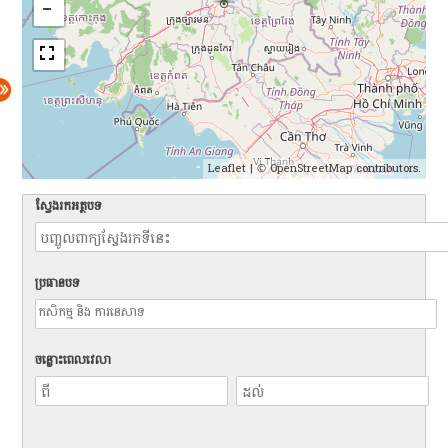
Leaflet
| ©
OpenStreetMap
contributors.
ស្វែងរកអត្ថបទ
ប្រធានបទ
ចន្លោះពេលវេលា