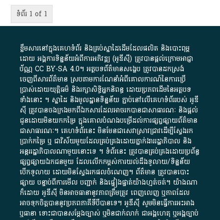
ទំព័រ 1 of 1
ខ្លឹមសារ​នៅ​ក្នុង​គេហទំព័រ និង​គ្រប់​ស្នា​ដៃ​ដើម​ដែល​ផលិត​ និង​បោះពុម្ព​
ដោយ​ អង្គការ​ទិន្នន័យ​អំពី​ការអភិវឌ្ឍ​​ (អូ​ឌី​ស៊ី)​ ត្រូវ​បាន​ផ្តល់​ក្រោម​អាជ្ញា
ប័ណ្ណ​
CC BY-SA 4.0
។​ អត្ថបទ​ព័ត៌មាន​សង្ខេប​ ត្រូវ​បាន​ដកស្រង់​
ចេញពី​សារព័ត៌មាន ស្របតាមការ​ណែនាំ​អំពី​គោលការណ៍​នៃ​ការ​ប្រើ
ប្រាស់​ដោយ​យុត្តិធម៌​ និង​រក្សាសិទ្ធិអ្នកនិពន្ធ ដោយ​ប្រភពដើម​នៃ​​អត្ថបទ
ទាំង​នោះ​ ។​ ស្នាដៃ​ និង​មូលដ្ឋាន​ទិន្នន័យ ​ភ្ជាប់​នៅ​លើ​គេហទំព័រ​របស់​ អូ​ឌី​
ស៊ី​ ត្រូវ​បាន​ចងក្រង​មក​ពី​ឯកសារ​ដែល​អាច​រក​បានជា​សាធារណៈ​ និង​ផ្តល់​
ជូន​ដោយ​មិន​យក​កម្រៃ​ ក្នុង​គោលបំណង​បម្រើ​ដល់ការ​ផ្សព្វផ្សាយ​ព័ត៌មាន​
ជា​សាធារណៈ​។​ គេហទំព័រ​នេះ​ មិនមែន​ជា​សេវា​ស្រាវជ្រាវ​ដើម្បី​ស្វែងរក
ប្រាក់​កម្រៃ​ ឬ​ ជា​វិស័យ​មួយ​ដែល​គ្រប់គ្រង​ដោយ​ភ្នាក់ងារ​រដ្ឋាភិបាល​ និង ​
អន្តររដ្ឋាភិបាល​ណាមួយ​នោះ​ទេ ​។​ ទំព័រ​នេះ​ ត្រូវ​បាន​គ្រប់គ្រង​ដោយ​ប្រព័ន្ធ​
ផ្សព្វផ្សាយ​ឯកជន​មួយ​ ដែល​លើកកម្ពស់​ការ​យល់​ដឹង​ទូលាយ​/​ទិន្នន័យ​
បើក​ទូលាយ​ ដោយ​មិនស្វែង​រក​ផល​ចំណេញ​។​ ព័ត៌មាន​ ត្រូវ​បាន​បោះ
ផ្សាយ​ បន្ទាប់​ពី​ការ​មើល​ បញ្ជាក់​ និង​ផ្ទៀងផ្ទាត់​យ៉ាង​ហ្មត់ចត់​។​ យ៉ាងណា​
ក៏​ដោយ​ អូ​ឌី​ស៊ី​ មិន​អាច​ធានា​នូវ​ភាព​ត្រឹមត្រូវ​ ពេញលេញ​ ឬ​ភាព​ដែល​
អាច​ទុកចិត្ត​បាននូវ​ប្រភព​ភាគី​ទី​បី​បាន​ទេ​។​ អូ​ឌី​ស៊ី​ សូម​មិន​ធ្វើការ​អះអាង​
ឬ​ធានា​ ទោះជា​បាន​សម្តែង​ច្បាស់​ ឬ​មិន​ជាក់លាក់​ ជា​អង្គហេតុ​ ឬ​អង្គច្បាប់​